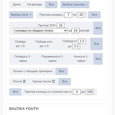
Дома
На выезде
Все
Выбор сезонов
Выбор лиги
Против команд с
по
Все
Против ТОП-
Все
за
матчей
Победа от
Победа
Победа соп.
Все
до 1.5
до 1.5
до
Победа в 1-
Поражение в 1-
Ничья в 1-
Все
тайме
тайме
тайме
Только с текущим тренером
Все
После 🏆
Кроме после 🏆
Все
Все
Против команд со стоимостью от
до
BALTIKA YOUTH