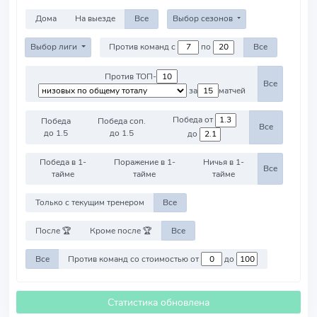
Дома
На выезде
Все
Выбор сезонов
Выбор лиги
Против команд с
по
Все
Против ТОП-
Все
за
матчей
Победа от
Победа
Победа соп.
Все
до 1.5
до 1.5
до
Победа в 1-
Поражение в 1-
Ничья в 1-
Все
тайме
тайме
тайме
Только с текущим тренером
Все
После 🏆
Кроме после 🏆
Все
Все
Против команд со стоимостью от
до
Статистика обновлена