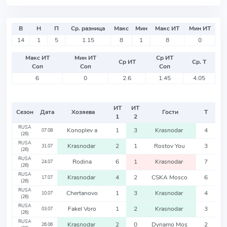
В
Н
П
Ср. разница
Макс
Мин
Макс ИТ
Мин ИТ
14
1
5
1.15
8
1
8
0
Макс ИТ
Мин ИТ
Ср ИТ
Ср ИТ
Ср. Т
Соп
Соп
Соп
6
0
2.6
1.45
4.05
ИТ
ИТ
Сезон
Дата
Хозяева
Гости
Т
1
2
RUSA
Konoplev a
1
3
Krasnodar
4
07.08
(26)
RUSA
Krasnodar
2
1
Rostov You
3
31.07
(26)
RUSA
Rodina
6
1
Krasnodar
7
24.07
(26)
RUSA
Krasnodar
4
2
CSKA Mosco
6
17.07
(26)
RUSA
Chertanovo
1
3
Krasnodar
4
10.07
(26)
RUSA
Fakel Voro
1
2
Krasnodar
3
03.07
(26)
RUSA
Krasnodar
2
0
Dynamo Mos
2
26.06