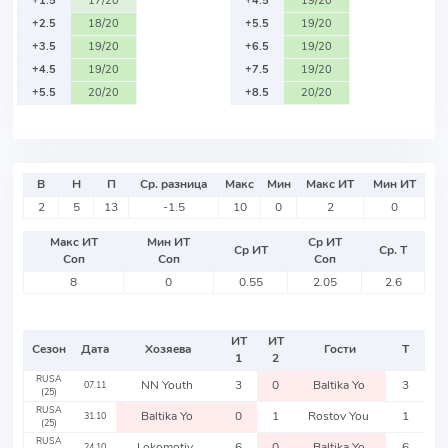
+1.5
17/20
+4.5
19/20
+2.5
18/20
+5.5
19/20
+3.5
19/20
+6.5
19/20
+4.5
19/20
+7.5
19/20
+5.5
20/20
+8.5
20/20
В
Н
П
Ср. разница
Макс
Мин
Макс ИТ
Мин ИТ
2
5
13
-1.5
10
0
2
0
Макс ИТ
Мин ИТ
Ср ИТ
Ср ИТ
Ср. Т
Соп
Соп
Соп
8
0
0.55
2.05
2.6
ИТ
ИТ
Сезон
Дата
Хозяева
Гости
Т
1
2
RUSA
NN Youth
3
0
Baltika Yo
3
07.11
(25)
RUSA
Baltika Yo
0
1
Rostov You
1
31.10
(25)
RUSA
Lokomotiv
6
0
Baltika Yo
6
24.10