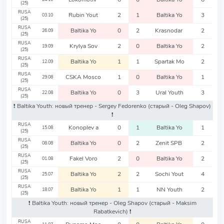
(25)
RUSA
Rubin Yout
2
1
Baltika Yo
3
03.10
(25)
RUSA
Baltika Yo
0
2
Krasnodar
2
26.09
(25)
RUSA
Krylya Sov
2
0
Baltika Yo
2
19.09
(25)
RUSA
Baltika Yo
1
1
Spartak Mo
2
12.09
(25)
RUSA
CSKA Mosco
1
0
Baltika Yo
1
29.08
(25)
RUSA
Baltika Yo
0
3
Ural Youth
3
22.08
(25)
❗️ Baltika Youth: новый тренер - Sergey Fedorenko
(старый - Oleg Shapov)
❗️
RUSA
Konoplev a
0
1
Baltika Yo
1
15.08
(25)
RUSA
Baltika Yo
0
2
Zenit SPB
2
08.08
(25)
RUSA
Fakel Voro
2
0
Baltika Yo
2
01.08
(25)
RUSA
Baltika Yo
2
2
Sochi Yout
4
25.07
(25)
RUSA
Baltika Yo
1
1
NN Youth
2
18.07
(25)
❗️ Baltika Youth: новый тренер - Oleg Shapov
(старый - Maksim
Rabatkevich)
❗️
RUSA