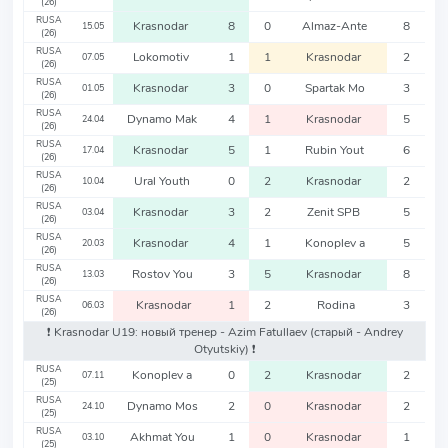
(26)
RUSA
Krasnodar
8
0
Almaz-Ante
8
15.05
(26)
RUSA
Lokomotiv
1
1
Krasnodar
2
07.05
(26)
RUSA
Krasnodar
3
0
Spartak Mo
3
01.05
(26)
RUSA
Dynamo Mak
4
1
Krasnodar
5
24.04
(26)
RUSA
Krasnodar
5
1
Rubin Yout
6
17.04
(26)
RUSA
Ural Youth
0
2
Krasnodar
2
10.04
(26)
RUSA
Krasnodar
3
2
Zenit SPB
5
03.04
(26)
RUSA
Krasnodar
4
1
Konoplev a
5
20.03
(26)
RUSA
Rostov You
3
5
Krasnodar
8
13.03
(26)
RUSA
Krasnodar
1
2
Rodina
3
06.03
(26)
❗️ Krasnodar U19: новый тренер - Azim Fatullaev
(старый - Andrey
Otyutskiy)
❗️
RUSA
Konoplev a
0
2
Krasnodar
2
07.11
(25)
RUSA
Dynamo Mos
2
0
Krasnodar
2
24.10
(25)
RUSA
Akhmat You
1
0
Krasnodar
1
03.10
(25)