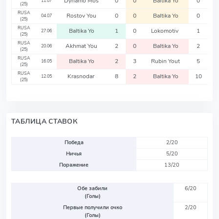
Dynamo Mos
0
0
Baltika Yo
0
11.07
(25)
RUSA
Rostov You
0
0
Baltika Yo
0
04.07
(25)
RUSA
Baltika Yo
1
0
Lokomotiv
1
27.06
(25)
RUSA
Akhmat You
2
0
Baltika Yo
2
20.06
(25)
RUSA
Baltika Yo
2
3
Rubin Yout
5
16.05
(25)
RUSA
Krasnodar
8
2
Baltika Yo
10
12.05
(25)
ТАБЛИЦА СТАВОК
Победа
2/20
Ничья
5/20
Поражение
13/20
Обе забили
6/20
(Голы)
Первые получили очко
2/20
(Голы)