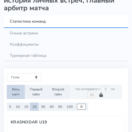
история личных встреч, главный
арбитр матча
Статистика команд
Очные встречи
Коэффициенты
Турнирная таблица
На интервале с
по
Весь
Первый
Второй
матч
тайм
тайм
5
10
15
20
30
40
50
100
KRASNODAR U19