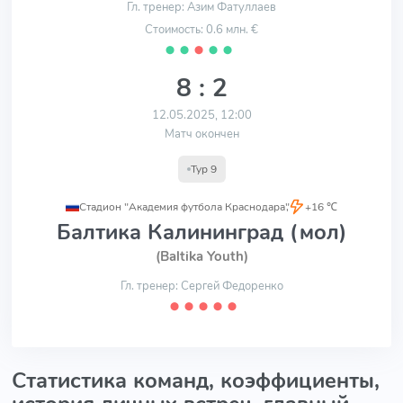
Гл. тренер: Азим Фатуллаев
Стоимость: 0.6 млн. €
⬤
⬤
⬤
⬤
⬤
8 : 2
12.05.2025, 12:00
Матч окончен
Тур 9
Стадион "Академия футбола Краснодара"
,
+16 ℃
Балтика Калининград (мол)
(Baltika Youth)
Гл. тренер: Сергей Федоренко
⬤
⬤
⬤
⬤
⬤
Статистика команд, коэффициенты,