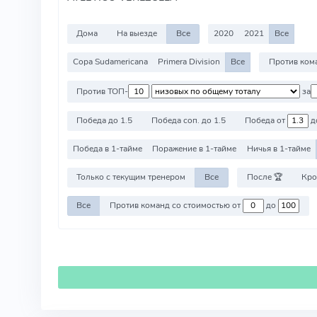
Дома
На выезде
Все
2020
2021
Все
Copa Sudamericana
Primera Division
Все
Против ТОП-
за
Победа до 1.5
Победа соп. до 1.5
Победа от
д
Победа в 1-тайме
Поражение в 1-тайме
Ничья в 1-тайме
Только с текущим тренером
Все
После 🏆
Кро
Все
Против команд со стоимостью от
до