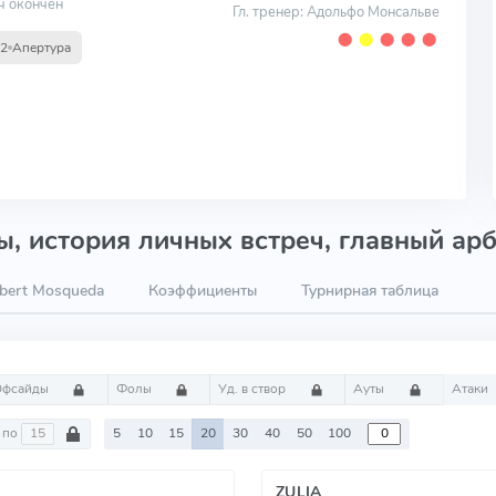
ч окончен
Гл. тренер: Адольфо Монсальве
⬤
⬤
⬤
⬤
⬤
12
Апертура
, история личных встреч, главный арб
bert Mosqueda
Коэффициенты
Турнирная таблица
Офсайды
Фолы
Уд. в створ
Ауты
Атаки
по
5
10
15
20
30
40
50
100
ZULIA