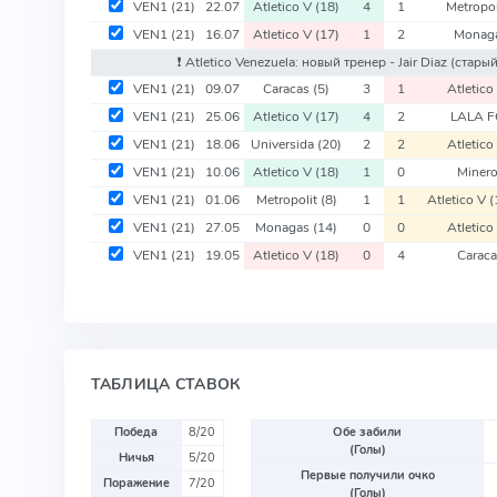
VEN1
(21)
22.07
Atletico V
(18)
4
1
Metropo
VEN1
(21)
16.07
Atletico V
(17)
1
2
Monag
❗️ Atletico Venezuela: новый тренер - Jair Diaz
(старый
VEN1
(21)
09.07
Caracas
(5)
3
1
Atletico
VEN1
(21)
25.06
Atletico V
(17)
4
2
LALA 
VEN1
(21)
18.06
Universida
(20)
2
2
Atletico
VEN1
(21)
10.06
Atletico V
(18)
1
0
Miner
VEN1
(21)
01.06
Metropolit
(8)
1
1
Atletico V
(
VEN1
(21)
27.05
Monagas
(14)
0
0
Atletico
VEN1
(21)
19.05
Atletico V
(18)
0
4
Carac
ТАБЛИЦА СТАВОК
Победа
8/20
Обе забили
(Голы)
Ничья
5/20
Первые получили очко
Поражение
7/20
(Голы)