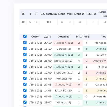
Макс
В
Н
П
Ср. разница
Макс
Мин
Макс ИТ
Мин ИТ
Со
8
5
7
-0.1
6
0
4
0
4
Сезон
Дата
Хозяева
ИТ
1
ИТ
2
Гос
VEN1
(21)
20.10
Atletico V
(11)
2
4
Monagas
VEN1
(21)
13.10
Caracas
(2)
0
3
Atletico
VEN1
(21)
30.09
Atletico V
(12)
3
1
LALA 
VEN1
(21)
23.09
Universida
(17)
4
0
Atletico V
VEN1
(21)
16.09
Atletico V
(14)
2
1
Minero
VEN1
(21)
12.09
Metropolit
(10)
2
1
Atletico
VEN1
(21)
05.09
Monagas
(6)
1
1
Atletico
VEN1
(21)
27.08
Atletico V
(9)
0
2
Caracas
VEN1
(21)
14.08
LALA FC
(20)
1
1
Atletic
VEN1
(21)
05.08
Atletico V
(9)
1
0
Universid
VEN1
(21)
29.07
Mineros
(7)
1
2
Atletico