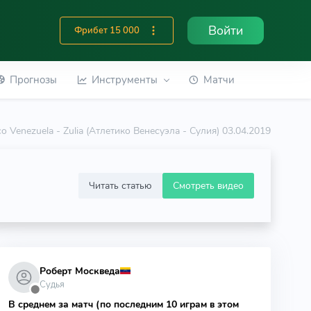
Войти
Фрибет 15 000
Прогнозы
Инструменты
Матчи
ico Venezuela - Zulia (Атлетико Венесуэла - Сулия) 03.04.2019
Читать статью
Смотреть видео
Роберт Москведа
Судья
⬤
В среднем за матч (по последним 10 играм в этом