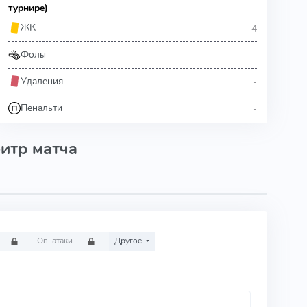
турнире)
4
ЖК
-
Фолы
-
Удаления
-
Пенальти
итр матча
Оп. атаки
Другое