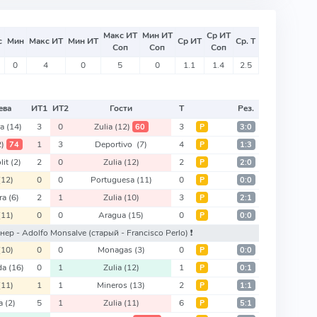
Макс ИТ
Мин ИТ
Ср ИТ
с
Мин
Макс ИТ
Мин ИТ
Ср ИТ
Ср. Т
Соп
Соп
Соп
0
4
0
5
0
1.1
1.4
2.5
ева
ИТ
1
ИТ
2
Гости
Т
Рез.
ra
(14)
3
0
Zulia
(12)
3
60
Р
3:0
2)
1
3
Deportivo
(7)
4
74
Р
1:3
lit
(2)
2
0
Zulia
(12)
2
Р
2:0
(12)
0
0
Portuguesa
(11)
0
Р
0:0
ira
(6)
2
1
Zulia
(10)
3
Р
2:1
(11)
0
0
Aragua
(15)
0
Р
0:0
ренер - Adolfo Monsalve
(старый - Francisco Perlo)
❗️
(10)
0
0
Monagas
(3)
0
Р
0:0
ida
(16)
0
1
Zulia
(12)
1
Р
0:1
(11)
1
1
Mineros
(13)
2
Р
1:1
ra
(2)
5
1
Zulia
(11)
6
Р
5:1