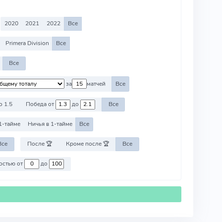
2020
2021
2022
Все
Primera Division
Все
Все
за
матчей
Все
о 1.5
Победа от
до
Все
1-тайме
Ничья в 1-тайме
Все
Все
После 🏆
Кроме после 🏆
Все
Против команд со стоимостью от
до