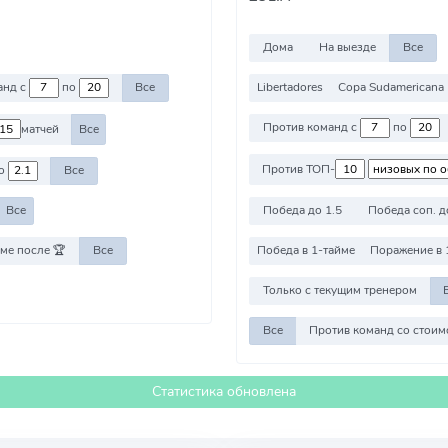
Дома
На выезде
Все
Libertadores
Copa Sudamericana
Против команд с
по
Все
Против команд с
по
матчей
Все
Против ТОП-
о
Все
Победа до 1.5
Победа соп. д
Все
ме после 🏆
Все
Победа в 1-тайме
Поражение в 
Только с текущим тренером
Все
Статистика обновлена