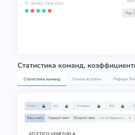
Мат
Гл. тренер: Хаир Диас
⬤
⬤
⬤
⬤
⬤
Тур 
Статистика команд, коэффициенты
Статистика команд
Очные встречи
Рефери Ro
Голы
xG
Угловые
ЖК
Весь матч
Первый тайм
Второй тайм
На интервале с
ATLETICO VENEZUELA