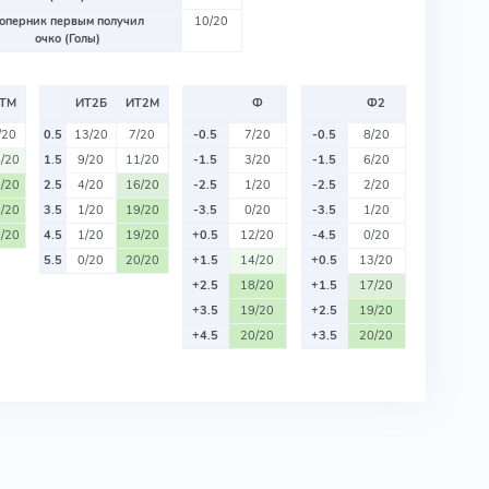
оперник первым получил
10/20
очко (Голы)
ТМ
ИТ2Б
ИТ2М
Ф
Ф2
/20
0.5
13/20
7/20
-0.5
7/20
-0.5
8/20
/20
1.5
9/20
11/20
-1.5
3/20
-1.5
6/20
/20
2.5
4/20
16/20
-2.5
1/20
-2.5
2/20
/20
3.5
1/20
19/20
-3.5
0/20
-3.5
1/20
/20
4.5
1/20
19/20
+0.5
12/20
-4.5
0/20
5.5
0/20
20/20
+1.5
14/20
+0.5
13/20
+2.5
18/20
+1.5
17/20
+3.5
19/20
+2.5
19/20
+4.5
20/20
+3.5
20/20