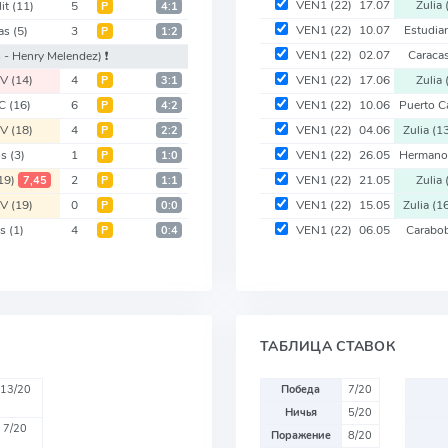
VEN1
(22)
17.07
Zulia
lit
(11)
5
Р
4:1
VEN1
(22)
10.07
Estudia
as
(5)
3
Р
1:2
VEN1
(22)
02.07
Caraca
 - Henry Melendez)
❗️
 V
(14)
4
VEN1
(22)
17.06
Zulia
Р
3:1
FC
(16)
6
VEN1
(22)
10.06
Puerto 
Р
4:2
 V
(18)
4
VEN1
(22)
04.06
Zulia
(1
Р
2:2
os
(3)
1
VEN1
(22)
26.05
Hermano
Р
1:0
19)
2
VEN1
(22)
21.05
Zulia
7,45
Р
1:1
 V
(19)
0
VEN1
(22)
15.05
Zulia
(1
Р
0:0
as
(1)
4
VEN1
(22)
06.05
Carabo
Р
0:4
ТАБЛИЦА СТАВОК
13/20
Победа
7/20
Ничья
5/20
7/20
Поражение
8/20