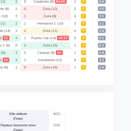
(12)
2
0
Carabobo
(9)
2
84,90
Р
2:0
nte
(8)
2
0
Zulia
(10)
2
Р
2:0
s
(10)
3
1
Zulia
(9)
4
Р
3:1
(11)
2
1
Hermanos C
(10)
3
Р
2:1
Cab
(14)
2
2
Zulia
(11)
4
Р
2:2
3)
4
1
Puerto Cab
(14)
5
53
43,53
Р
4:1
s C
(6)
0
2
Zulia
(15)
2
Р
0:2
(16)
1
0
Caracas
(6)
1
62
Р
1:0
6)
3
2
Estudiante
(13)
5
33
Р
3:2
bo
(6)
1
0
Zulia
(16)
1
Р
1:0
Обе забили
9/20
(Голы)
Первые получили очко
7/20
(Голы)