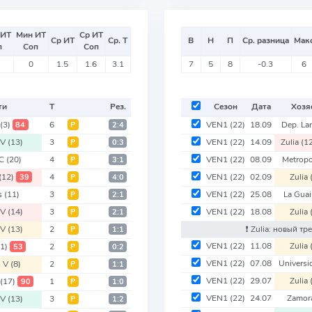
 ИТ
Мин ИТ
Ср ИТ
Ср ИТ
Ср. Т
В
Н
П
Ср. разница
Мак
п
Соп
Соп
0
1.5
1.6
3.1
7
5
8
-0.3
6
ти
Т
Рез.
Сезон
Дата
Хозя
(3)
6
VEN1
(22)
18.09
Dep. La
84
Р
2:4
 V
(13)
3
VEN1
(22)
14.09
Zulia
(1
Р
0:3
FC
(20)
4
VEN1
(22)
08.09
Metropo
Р
3:1
(12)
4
VEN1
(22)
02.09
Zulia
39
Р
4:0
s
(11)
3
VEN1
(22)
25.08
La Gua
Р
2:1
 V
(14)
3
VEN1
(22)
18.08
Zulia
Р
2:1
 V
(13)
2
❗️ Zulia: новый т
Р
1:1
VEN1
(22)
11.08
Zulia
(1)
2
53
Р
0:2
VEN1
(22)
07.08
Univers
o V
(8)
2
Р
1:1
VEN1
(22)
29.07
Zulia
a
(17)
1
90
Р
1:0
VEN1
(22)
24.07
Zamo
 V
(13)
3
Р
1:2