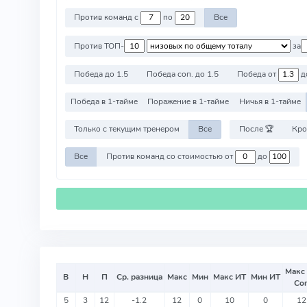
Против команд с
по
Все
Против ТОП-
за
Победа до 1.5
Победа соп. до 1.5
Победа от
д
Победа в 1-тайме
Поражение в 1-тайме
Ничья в 1-тайме
Только с текущим тренером
Все
После 🏆
Кро
Все
Против команд со стоимостью от
до
Макс
В
Н
П
Ср. разница
Макс
Мин
Макс ИТ
Мин ИТ
Со
5
3
12
-1.2
12
0
10
0
12