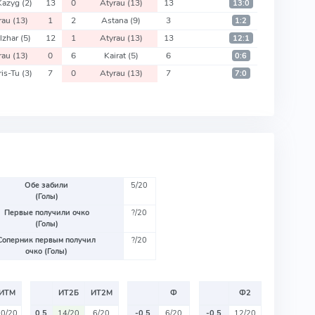
 Kazyg
(2)
13
0
Atyrau
(13)
13
13:0
rau
(13)
1
2
Astana
(9)
3
1:2
lzhar
(5)
12
1
Atyrau
(13)
13
12:1
rau
(13)
0
6
Kairat
(5)
6
0:6
ris-Tu
(3)
7
0
Atyrau
(13)
7
7:0
Обе забили
5/20
(Голы)
Первые получили очко
?/20
(Голы)
Соперник первым получил
?/20
очко (Голы)
ИТМ
ИТ2Б
ИТ2М
Ф
Ф2
10/20
0.5
14/20
6/20
-0.5
6/20
-0.5
12/20