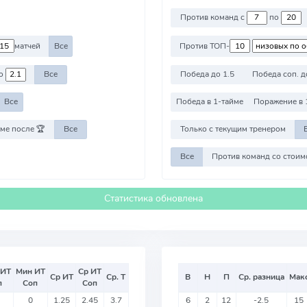
Против команд с
по
матчей
Все
Против ТОП-
о
Все
Победа до 1.5
Победа соп. д
Все
Победа в 1-тайме
Поражение в 
ме после 🏆
Все
Только с текущим тренером
Все
Статистика обновлена
 ИТ
Мин ИТ
Ср ИТ
Ср ИТ
Ср. Т
В
Н
П
Ср. разница
Мак
п
Соп
Соп
0
1.25
2.45
3.7
6
2
12
-2.5
15