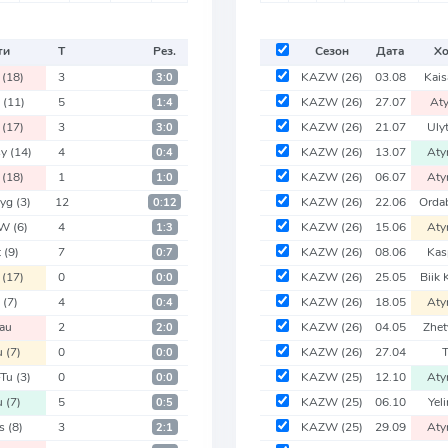
ти
Т
Рез.
Сезон
Дата
Хо
u
(18)
3
KAZW
(26)
03.08
Kai
3:0
u
(11)
5
KAZW
(26)
27.07
At
1:4
u
(17)
3
KAZW
(26)
21.07
Uly
3:0
sy
(14)
4
KAZW
(26)
13.07
Aty
0:4
u
(18)
1
KAZW
(26)
06.07
Aty
1:0
zyg
(3)
12
KAZW
(26)
22.06
Orda
0:12
 W
(6)
4
KAZW
(26)
15.06
Aty
1:3
t
(9)
7
KAZW
(26)
08.06
Kas
0:7
u
(17)
0
KAZW
(26)
25.05
Biik
0:0
n
(7)
4
KAZW
(26)
18.05
Aty
0:4
au
2
KAZW
(26)
04.05
Zhe
2:0
u
(7)
0
KAZW
(26)
27.04
0:0
-Tu
(3)
0
KAZW
(25)
12.10
Aty
0:0
u
(7)
5
KAZW
(25)
06.10
Yel
0:5
ys
(8)
3
KAZW
(25)
29.09
Aty
2:1