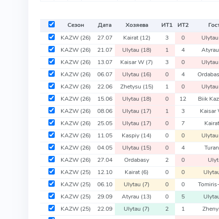
Сезон
Дата
Хозяева
ИТ
1
ИТ
2
Гос
KAZW
(26)
27.07
Kairat
(12)
3
0
Ulyta
KAZW
(26)
21.07
Ulytau
(18)
1
4
Atyra
KAZW
(26)
13.07
Kaisar W
(7)
3
0
Ulyta
KAZW
(26)
06.07
Ulytau
(16)
0
4
Ordaba
KAZW
(26)
22.06
Zhetysu
(15)
1
0
Ulyta
KAZW
(26)
15.06
Ulytau
(18)
0
12
Biik Ka
KAZW
(26)
08.06
Ulytau
(17)
1
3
Kaisar
KAZW
(26)
25.05
Ulytau
(17)
0
7
Kaira
KAZW
(26)
11.05
Kaspiy
(14)
0
0
Ulyta
KAZW
(26)
04.05
Ulytau
(15)
0
4
Tura
KAZW
(26)
27.04
Ordabasy
2
0
Ulyt
KAZW
(25)
12.10
Kairat
(6)
0
0
Ulyta
KAZW
(25)
06.10
Ulytau
(7)
0
0
Tomiris
KAZW
(25)
29.09
Atyrau
(13)
0
5
Ulyta
KAZW
(25)
22.09
Ulytau
(7)
2
1
Zhen