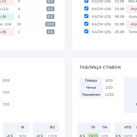
u
(7)
3
KAZW
(25)
22.09
Biik
2:1
u
(12)
4
KAZW
(25)
15.09
Aty
3:1
u
(8)
2
KAZW
(25)
08.09
Kyzy
0:2
pes
(14)
10
KAZW
(25)
01.09
Aty
10:0
u
(8)
2
KAZW
(25)
25.08
Tomi
2:0
ТАБЛИЦА СТАВОК
5/20
Победа
6/20
Ничья
2/20
?/20
Поражение
12/20
?/20
Ф
Ф2
ТБ
ТМ
ИТБ
-0.5
5/20
-0.5
12/20
0.5
19/20
1/20
0.5
10/20