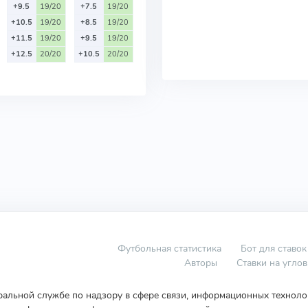
+9.5
19/20
+7.5
19/20
+10.5
19/20
+8.5
19/20
+11.5
19/20
+9.5
19/20
+12.5
20/20
+10.5
20/20
Футбольная статистика
Бот для ставок
Авторы
Ставки на угло
еральной службе по надзору в сфере связи, информационных технол