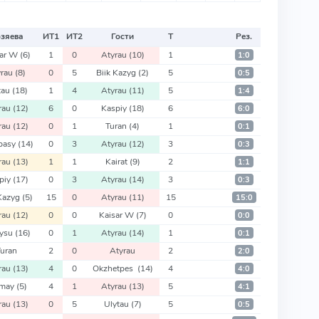
зяева
ИТ
1
ИТ
2
Гости
Т
Рез.
sar W
(6)
1
0
Atyrau
(10)
1
1:0
yrau
(8)
0
5
Biik Kazyg
(2)
5
0:5
tau
(18)
1
4
Atyrau
(11)
5
1:4
rau
(12)
6
0
Kaspiy
(18)
6
6:0
rau
(12)
0
1
Turan
(4)
1
0:1
basy
(14)
0
3
Atyrau
(12)
3
0:3
rau
(13)
1
1
Kairat
(9)
2
1:1
piy
(17)
0
3
Atyrau
(14)
3
0:3
 Kazyg
(5)
15
0
Atyrau
(11)
15
15:0
rau
(12)
0
0
Kaisar W
(7)
0
0:0
tysu
(16)
0
1
Atyrau
(14)
1
0:1
Turan
2
0
Atyrau
2
2:0
rau
(13)
4
0
Okzhetpes
(14)
4
4:0
imay
(5)
4
1
Atyrau
(13)
5
4:1
rau
(13)
0
5
Ulytau
(7)
5
0:5