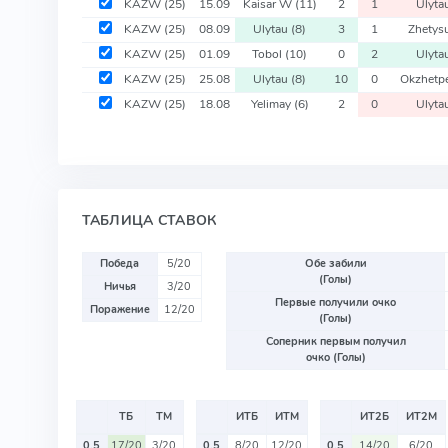
KAZW
(25)
15.09
Kaisar W
(11)
2
1
Ulyta
KAZW
(25)
08.09
Ulytau
(8)
3
1
Zhetys
KAZW
(25)
01.09
Tobol
(10)
0
2
Ulyta
KAZW
(25)
25.08
Ulytau
(8)
10
0
Okzhet
KAZW
(25)
18.08
Yelimay
(6)
2
0
Ulyta
ТАБЛИЦА СТАВОК
Победа
5/20
Обе забили
(Голы)
Ничья
3/20
Первые получили очко
Поражение
12/20
(Голы)
Соперник первым получил
очко (Голы)
ТБ
ТМ
ИТБ
ИТМ
ИТ2Б
ИТ2М
0.5
17/20
3/20
0.5
8/20
12/20
0.5
14/20
6/20