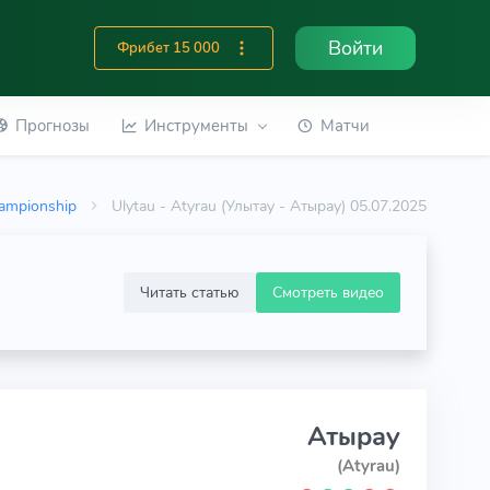
Войти
Фрибет 15 000
Прогнозы
Инструменты
Матчи
ampionship
Ulytau - Atyrau (Улытау - Атырау) 05.07.2025
Читать статью
Смотреть видео
Атырау
(Atyrau)