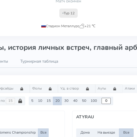
Матч окончен
Тур 12
Стадион Металлург
,
+21 ℃
, история личных встреч, главный арб
енты
Турнирная таблица
Офсайды
Фолы
Уд. в створ
Ауты
Атаки
по
5
10
15
20
30
40
50
100
ATYRAU
omens Championship
Все
Дома
На выезде
Все