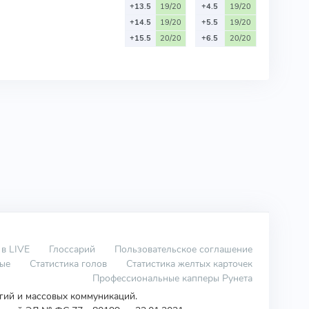
+13.5
19/20
+4.5
19/20
+14.5
19/20
+5.5
19/20
+15.5
20/20
+6.5
20/20
 в LIVE
Глоссарий
Пользовательское соглашение
вые
Статистика голов
Статистика желтых карточек
Профессиональные капперы Рунета
огий и массовых коммуникаций.