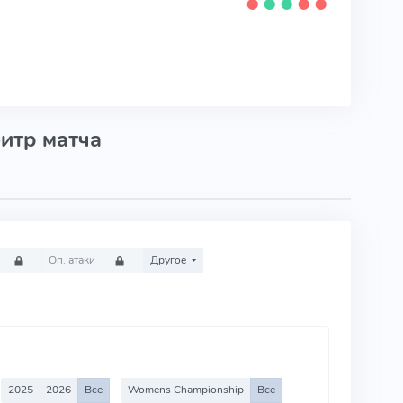
⬤
⬤
⬤
⬤
⬤
итр матча
Оп. атаки
Другое
2025
2026
Все
Womens Championship
Все