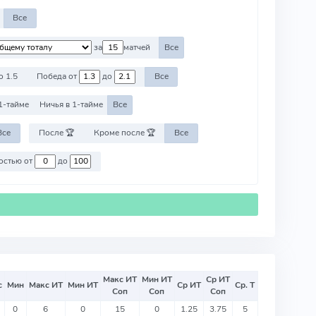
Все
за
матчей
Все
о 1.5
Победа от
до
Все
1-тайме
Ничья в 1-тайме
Все
Все
После 🏆
Кроме после 🏆
Все
Против команд со стоимостью от
до
Макс ИТ
Мин ИТ
Ср ИТ
с
Мин
Макс ИТ
Мин ИТ
Ср ИТ
Ср. Т
Соп
Соп
Соп
0
6
0
15
0
1.25
3.75
5