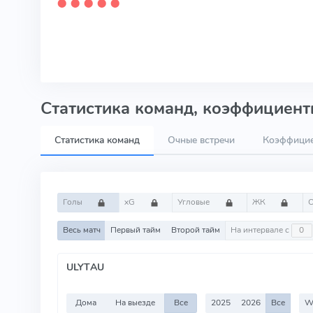
⬤
⬤
⬤
⬤
⬤
Статистика команд, коэффициенты
Статистика команд
Очные встречи
Коэффици
Голы
xG
Угловые
ЖК
Весь матч
Первый тайм
Второй тайм
На интервале с
ULYTAU
Дома
На выезде
Все
2025
2026
Все
W