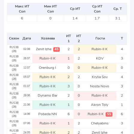
Макс ИТ
Мин ИТ
Ср ИТ
Ср ИТ
Ср. Т
Соп
Соп
Соп
6
0
1.4
1.7
3.1
ИТ
ИТ
Сезон
Дата
Хозяева
Гости
Т
1
2
RUS3B
Zenit Izhe
2
2
Rubin-II K
4
45
02.08
(26)
RUS3B
Rubin-II K
1
2
KDV
3
26.07
(26)
RUS3B
Orenburg I
0
0
Rubin-II K
0
12.07
(26)
RUS3B
Rubin-II K
2
2
Krylia Sov
4
05.07
(26)
RUS3B
Rubin-II K
3
0
Nosta Novo
3
01.07
(26)
RUS3B
Dynamo Bar
2
0
Rubin-II K
2
28.06
(26)
RUS3B
Rubin-II K
1
0
Akron Toly
1
21.06
(26)
RUS3B
Pobeda NN
6
0
Rubin-II K
6
55
14.06
(26)
RUS3B
Rubin-II K
1
2
Chelyabins
3
07.06
(26)
RUS3B
Rubin-II K
2
2
Zenit Izhe
4
24.05