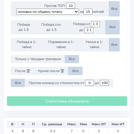
Против ТОП-
Все
за
матчей
Победа от
Победа
Победа соп.
Все
до 1.5
до 1.5
до
Победа в 1-
Поражение в 1-
Ничья в 1-
Все
тайме
тайме
тайме
Только с текущим тренером
Все
После 🏆
Кроме после 🏆
Все
Все
Против команд со стоимостью от
до
Статистика обновлена
В
Н
П
Ср. разница
Макс
Мин
Макс ИТ
Мин ИТ
4
8
8
-0.3
7
0
5
0