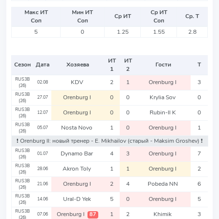
Макс ИТ
Мин ИТ
Ср ИТ
Ср ИТ
Ср. Т
Соп
Соп
Соп
5
0
1.25
1.55
2.8
ИТ
ИТ
Сезон
Дата
Хозяева
Гости
Т
1
2
RUS3B
KDV
2
1
Orenburg I
3
02.08
(26)
RUS3B
Orenburg I
0
0
Krylia Sov
0
27.07
(26)
RUS3B
Orenburg I
0
0
Rubin-II K
0
12.07
(26)
RUS3B
Nosta Novo
1
0
Orenburg I
1
05.07
(26)
❗️ Orenburg II: новый тренер - E. Mikhailov
(старый - Maksim Groshev)
❗️
RUS3B
Dynamo Bar
4
3
Orenburg I
7
01.07
(26)
RUS3B
Akron Toly
1
1
Orenburg I
2
28.06
(26)
RUS3B
Orenburg I
2
4
Pobeda NN
6
21.06
(26)
RUS3B
Ural-D Yek
5
0
Orenburg I
5
14.06
(26)
RUS3B
Orenburg I
1
2
Khimik
3
87
07.06
(26)