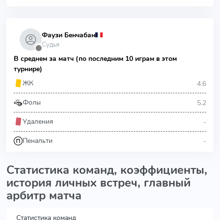
Фаузи Бенчабан
Судья
⬤
В среднем за матч (по последним 10 играм в этом
турнире)
4.6
ЖК
5.2
Фолы
-
Удаления
-
Пенальти
Статистика команд, коэффициенты,
история личных встреч, главный
арбитр матча
Статистика команд