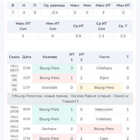
В
Н
П
Ср. разница
Макс
Мин
Макс ИТ
Мин ИТ
7
4
9
-0.4
5
0
3
0
Макс ИТ
Мин ИТ
Ср ИТ
Ср ИТ
Ср. Т
Соп
Соп
Соп
3
0
0.9
1.3
2.2
ИТ
ИТ
Сезон
Дата
Хозяева
Гости
Т
1
2
FRA3
Bourg-Pero
3
2
Villefranc
5
07.08
(26/27)
FRIC
Bourg-Pero
1
2
Dijon
3
22.07
(26)
FRIC
Grenoble
0
0
Bourg-Pero
0
11.07
(26)
❗️ Bourg-Peronnas: новый тренер - Nicolas Rabuel
(старый - David Le
Frapper)
❗️
FRA3
Bourg-Pero
1
0
Valencienn
1
09.05
(25/26)
FRA3
Bourg-Pero
1
0
Villefranc
1
02.05
(25/26)
FRA3
Sochaux
2
1
Bourg-Pero
3
24.04
(25/26)
FRA3
Bourg-Pero
0
2
Caen
2
17.04