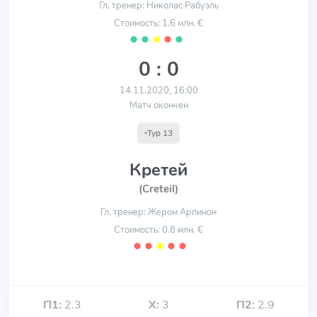
Гл. тренер: Николас Рабуэль
Стоимость: 1.6 млн. €
⬤
⬤
⬤
⬤
⬤
0 : 0
14.11.2020, 16:00
Матч окончен
Тур 13
Кретей
(Creteil)
Гл. тренер: Жером Арпинон
Стоимость: 0.8 млн. €
⬤
⬤
⬤
⬤
⬤
П1:
2.3
Х:
3
П2:
2.9