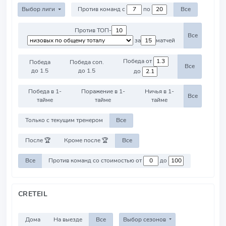
Выбор лиги
Против команд с
по
Все
Против ТОП-
Все
за
матчей
Победа от
Победа
Победа соп.
Все
до 1.5
до 1.5
до
Победа в 1-
Поражение в 1-
Ничья в 1-
Все
тайме
тайме
тайме
Только с текущим тренером
Все
После 🏆
Кроме после 🏆
Все
Все
Против команд со стоимостью от
до
CRETEIL
Дома
На выезде
Все
Выбор сезонов