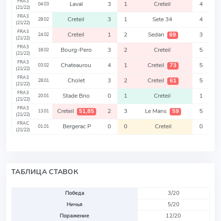
FRA3
Laval
3
1
Creteil
4
04.03
(21/22)
FRA3
Creteil
3
1
Sete 34
4
28.02
(21/22)
FRA3
Creteil
1
2
Sedan
3
69
24.02
(21/22)
FRA3
Bourg-Pero
3
2
Creteil
5
18.02
(21/22)
FRA3
Chateaurou
4
1
Creteil
5
73
03.02
(21/22)
FRA3
Cholet
3
2
Creteil
5
61
28.01
(21/22)
FRA3
Stade Brio
0
1
Creteil
1
20.01
(21/22)
FRA3
Creteil
2
3
Le Mans
5
51,85
59
13.01
(21/22)
FRAC
Bergerac P
0
0
Creteil
0
01.01
(21/22)
ТАБЛИЦА СТАВОК
Победа
3/20
Ничья
5/20
Поражение
12/20