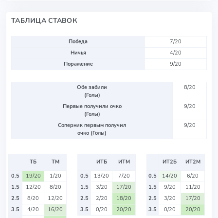
ТАБЛИЦА СТАВОК
Победа
7/20
Ничья
4/20
Поражение
9/20
Обе забили
8/20
(Голы)
Первые получили очко
9/20
(Голы)
Соперник первым получил
9/20
очко (Голы)
ТБ
ТМ
ИТБ
ИТМ
ИТ2Б
ИТ2М
0.5
19/20
1/20
0.5
13/20
7/20
0.5
14/20
6/20
1.5
12/20
8/20
1.5
3/20
17/20
1.5
9/20
11/20
2.5
8/20
12/20
2.5
2/20
18/20
2.5
3/20
17/20
3.5
4/20
16/20
3.5
0/20
20/20
3.5
0/20
20/20