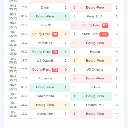
(25/26)
FRA3
Dijon
2
0
Bourg-Pero
2
10.04
(25/26)
FRA3
Bourg-Pero
1
0
Paris 13 A
1
03.04
(25/26)
FRA3
Fleury 91
3
0
Bourg-Pero
3
87
27.03
(25/26)
FRA3
Bourg-Pero
1
1
Stade Brio
2
90
6,90
21.03
(25/26)
FRA3
Versailles
1
0
Bourg-Pero
1
13.03
(25/26)
FRA3
Bourg-Pero
3
1
Rouen
4
75
06.03
(25/26)
FRA3
US Quevill
2
2
Bourg-Pero
4
28.02
(25/26)
FRA3
Bourg-Pero
0
3
US Orleans
3
72
20.02
(25/26)
FRA3
Aubagne
1
0
Bourg-Pero
1
13.02
(25/26)
FRA3
Bourg-Pero
1
0
Le Puy
1
06.02
(25/26)
FRA3
Concarneau
0
1
Bourg-Pero
1
30.01
(25/26)
FRA3
Bourg-Pero
1
1
Chateaurou
2
23.01
(25/26)
FRA3
Valencienn
3
1
Bourg-Pero
4
16.01
(25/26)