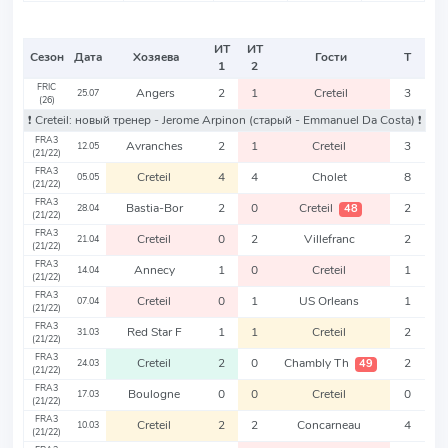
ИТ
ИТ
Сезон
Дата
Хозяева
Гости
Т
1
2
FRIC
Angers
2
1
Creteil
3
25.07
(26)
❗️ Creteil: новый тренер - Jerome Arpinon
(старый - Emmanuel Da Costa)
❗️
FRA3
Avranches
2
1
Creteil
3
12.05
(21/22)
FRA3
Creteil
4
4
Cholet
8
05.05
(21/22)
FRA3
Bastia-Bor
2
0
Creteil
2
48
28.04
(21/22)
FRA3
Creteil
0
2
Villefranc
2
21.04
(21/22)
FRA3
Annecy
1
0
Creteil
1
14.04
(21/22)
FRA3
Creteil
0
1
US Orleans
1
07.04
(21/22)
FRA3
Red Star F
1
1
Creteil
2
31.03
(21/22)
FRA3
Creteil
2
0
Chambly Th
2
49
24.03
(21/22)
FRA3
Boulogne
0
0
Creteil
0
17.03
(21/22)
FRA3
Creteil
2
2
Concarneau
4
10.03
(21/22)