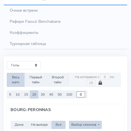
Очные встречи
Рефери Faouzi Benchabane
Коэффициенты
Турнирная таблица
На интервале с
по
Весь
Первый
Второй
матч
тайм
тайм
5
10
15
20
30
40
50
100
BOURG-PERONNAS
Дома
На выезде
Все
Выбор сезонов