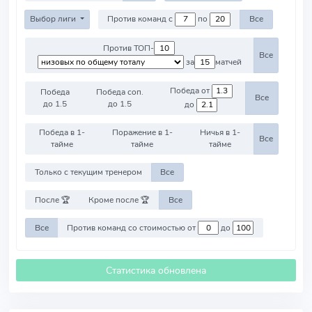
Выбор лиги
Против команд с
по
Все
Против ТОП-
Все
за
матчей
Победа от
Победа
Победа соп.
Все
до 1.5
до 1.5
до
Победа в 1-
Поражение в 1-
Ничья в 1-
Все
тайме
тайме
тайме
Только с текущим тренером
Все
После 🏆
Кроме после 🏆
Все
Все
Против команд со стоимостью от
до
Статистика обновлена