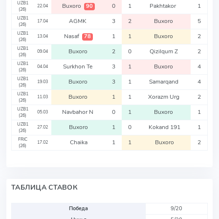
UZB1
Buxoro
0
1
Pakhtakor
1
90
22.04
(26)
UZB1
AGMK
3
2
Buxoro
5
17.04
(26)
UZB1
Nasaf
1
1
Buxoro
2
78
13.04
(26)
UZB1
Buxoro
2
0
Qizilqum Z
2
09.04
(26)
UZB1
Surkhon Te
3
1
Buxoro
4
04.04
(26)
UZB1
Buxoro
3
1
Samarqand
4
19.03
(26)
UZB1
Buxoro
1
1
Xorazm Urg
2
11.03
(26)
UZB1
Navbahor N
0
1
Buxoro
1
05.03
(26)
UZB1
Buxoro
1
0
Kokand 191
1
27.02
(26)
FRIC
Chaika
1
1
Buxoro
2
17.02
(26)
ТАБЛИЦА СТАВОК
Победа
9/20