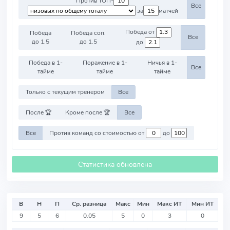
Против ТОП-
Все
за
матчей
Победа от
Победа
Победа соп.
Все
до 1.5
до 1.5
до
Победа в 1-
Поражение в 1-
Ничья в 1-
Все
тайме
тайме
тайме
Только с текущим тренером
Все
После 🏆
Кроме после 🏆
Все
Все
Против команд со стоимостью от
до
Статистика обновлена
В
Н
П
Ср. разница
Макс
Мин
Макс ИТ
Мин ИТ
9
5
6
0.05
5
0
3
0