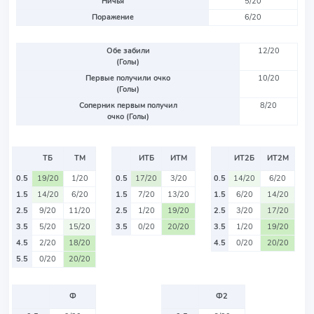
Ничья
5/20
Поражение
6/20
Обе забили
12/20
(Голы)
Первые получили очко
10/20
(Голы)
Соперник первым получил
8/20
очко (Голы)
ТБ
ТМ
ИТБ
ИТМ
ИТ2Б
ИТ2М
0.5
19/20
1/20
0.5
17/20
3/20
0.5
14/20
6/20
1.5
14/20
6/20
1.5
7/20
13/20
1.5
6/20
14/20
2.5
9/20
11/20
2.5
1/20
19/20
2.5
3/20
17/20
3.5
5/20
15/20
3.5
0/20
20/20
3.5
1/20
19/20
4.5
2/20
18/20
4.5
0/20
20/20
5.5
0/20
20/20
Ф
Ф2