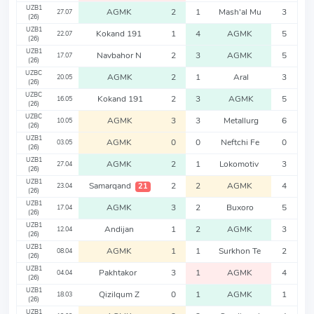
UZB1
AGMK
2
1
Mash'al Mu
3
27.07
(26)
UZB1
Kokand 191
1
4
AGMK
5
22.07
(26)
UZB1
Navbahor N
2
3
AGMK
5
17.07
(26)
UZBC
AGMK
2
1
Aral
3
20.05
(26)
UZBC
Kokand 191
2
3
AGMK
5
16.05
(26)
UZBC
AGMK
3
3
Metallurg
6
10.05
(26)
UZB1
AGMK
0
0
Neftchi Fe
0
03.05
(26)
UZB1
AGMK
2
1
Lokomotiv
3
27.04
(26)
UZB1
Samarqand
2
2
AGMK
4
21
23.04
(26)
UZB1
AGMK
3
2
Buxoro
5
17.04
(26)
UZB1
Andijan
1
2
AGMK
3
12.04
(26)
UZB1
AGMK
1
1
Surkhon Te
2
08.04
(26)
UZB1
Pakhtakor
3
1
AGMK
4
04.04
(26)
UZB1
Qizilqum Z
0
1
AGMK
1
18.03
(26)
UZB1