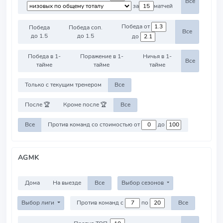
Все
за
матчей
Победа от
Победа
Победа соп.
Все
до 1.5
до 1.5
до
Победа в 1-
Поражение в 1-
Ничья в 1-
Все
тайме
тайме
тайме
Только с текущим тренером
Все
После 🏆
Кроме после 🏆
Все
Все
Против команд со стоимостью от
до
AGMK
Дома
На выезде
Все
Выбор сезонов
Выбор лиги
Против команд с
по
Все