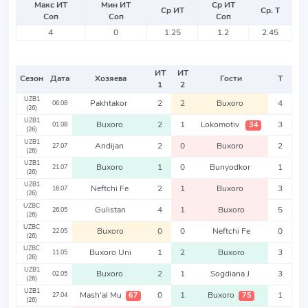
Макс ИТ
Мин ИТ
Ср ИТ
Ср ИТ
Ср. Т
Соп
Соп
Соп
4
0
1.25
1.2
2.45
ИТ
ИТ
Сезон
Дата
Хозяева
Гости
Т
1
2
UZB1
Pakhtakor
2
2
Buxoro
4
06.08
(26)
UZB1
Buxoro
2
1
Lokomotiv
3
34
01.08
(26)
UZB1
Andijan
2
0
Buxoro
2
27.07
(26)
UZB1
Buxoro
1
0
Bunyodkor
1
21.07
(26)
UZB1
Neftchi Fe
2
1
Buxoro
3
16.07
(26)
UZBC
Gulistan
4
1
Buxoro
5
26.05
(26)
UZBC
Buxoro
0
0
Neftchi Fe
0
22.05
(26)
UZBC
Buxoro Uni
1
2
Buxoro
3
11.05
(26)
UZB1
Buxoro
2
1
Sogdiana J
3
02.05
(26)
UZB1
Mash'al Mu
0
1
Buxoro
1
67
75
27.04
(26)