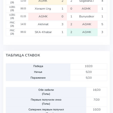
AGMK
2
2
Sogdiana J
4
12.03
(26)
UZB1
Xorazm Urg
1
0
AGMK
1
06.03
(26)
UZB1
AGMK
0
1
Bunyodkor
1
01.03
(26)
FRIC
Akhmat
3
2
AGMK
5
14.02
(26)
FRIC
SKA-Khabar
1
2
AGMK
3
06.02
(26)
ТАБЛИЦА СТАВОК
Победа
10/20
Ничья
5/20
Поражение
5/20
Обе забили
16/20
(Голы)
Первые получили очко
7/20
(Голы)
Соперник первым получил
10/20