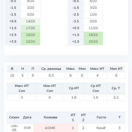
-0.5
9/20
-0.5
6/20
-1.5
2/20
-1.5
3/20
-2.5
0/20
-2.5
1/20
+0.5
14/20
-3.5
0/20
+1.5
17/20
+0.5
11/20
+2.5
19/20
+1.5
18/20
+3.5
20/20
+2.5
20/20
В
Н
П
Ср. разница
Макс
Мин
Макс ИТ
Мин ИТ
10
5
5
0.3
6
0
4
0
Макс ИТ
Мин ИТ
Ср ИТ
Ср ИТ
Ср. Т
Соп
Соп
Соп
3
0
1.8
1.5
3.3
ИТ
ИТ
Сезон
Дата
Хозяева
Гости
Т
1
2
UZB1
AGMK
1
2
Nasaf
3
03.08
(26)