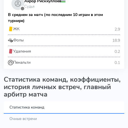
Ахрор Рискхуллоев
Судья
⬤
В среднем за матч (по последним 10 играм в этом
турнире)
2.9
ЖК
18.9
Фолы
0.2
Удаления
0.1
Пенальти
Статистика команд, коэффициенты,
история личных встреч, главный
арбитр матча
Статистика команд
Очные встречи