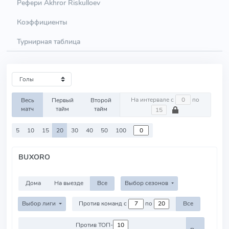
Рефери Akhror Riskulloev
Коэффициенты
Турнирная таблица
На интервале с
по
Весь
Первый
Второй
матч
тайм
тайм
5
10
15
20
30
40
50
100
BUXORO
Дома
На выезде
Все
Выбор сезонов
Выбор лиги
Против команд с
по
Все
Против ТОП-