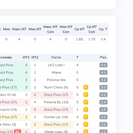
Макс ИТ
Мин ИТ
Ср ИТ
с
Мин
Макс ИТ
Мин ИТ
Ср ИТ
Ср. Т
Соп
Соп
Соп
0
4
0
4
0
1.65
1.75
3.4
Хозяева
ИТ
1
ИТ
2
Гости
Т
Рез.
icz Prus
3
1
LKS Lodz I
4
3:1
icz Prus
4
1
Mlava
5
4:1
icz Prus
3
2
Polonia Wa
5
3:2
z Prus
(17)
3
2
Ruch Chorz
(5)
5
Р
3:2
obry Gl
(4)
3
2
Znicz Prus
(17)
5
Р
3:2
z Prus
(17)
1
4
Polonia By
(10)
5
Р
1:4
zcza N
(10)
1
0
Znicz Prus
(17)
1
Р
1:0
z Prus
(17)
2
2
Gornik Lec
(16)
4
Р
2:2
sk Wroc
(3)
2
2
Znicz Prus
(17)
4
Р
2:2
Prus
(17)
1
2
Miedz Legn
(9)
3
80
Р
1:2