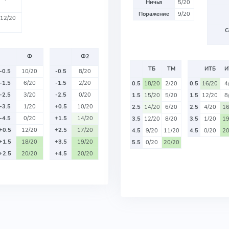
Ничья
5/20
Поражение
9/20
12/20
С
Ф
Ф2
ТБ
ТМ
ИТБ
И
-0.5
10/20
-0.5
8/20
-1.5
6/20
-1.5
2/20
0.5
18/20
2/20
0.5
16/20
4
-2.5
3/20
-2.5
0/20
1.5
15/20
5/20
1.5
12/20
8
-3.5
1/20
+0.5
10/20
2.5
14/20
6/20
2.5
4/20
16
-4.5
0/20
+1.5
14/20
3.5
12/20
8/20
3.5
1/20
19
+0.5
12/20
+2.5
17/20
4.5
9/20
11/20
4.5
0/20
20
+1.5
18/20
+3.5
19/20
5.5
0/20
20/20
+2.5
20/20
+4.5
20/20