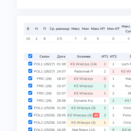
Макс
В
Н
П
Ср. разница
Макс
Мин
Макс ИТ
Мин ИТ
Со
10
2
8
0.5
7
0
5
0
3
Сезон
Дата
Хозяева
ИТ
1
ИТ
2
POL1
(26/27)
01.08
KS Wieczys
(14)
1
2
Lech
POL1
(26/27)
24.07
Radomiak R
2
1
KS Wi
FRIC
(26)
18.07
KS Wieczys
0
1
Mac
FRIC
(26)
10.07
KS Wieczys
2
0
Ruc
FRIC
(26)
02.07
KS Wieczys
1
2
S
FRIC
(26)
28.06
Dynamo Kyi
1
2
KS 
POL2
(25/26)
31.05
KS Wieczys
(3)
2
1
Chro
POL2
(25/26)
28.05
KS Wieczys
(3)
3
2
Polo
45
POL2
(25/26)
24.05
KS Wieczys
(3)
1
1
Chro
POL2
(25/26)
16.05
Stal Rzesz
(12)
1
5
KS W