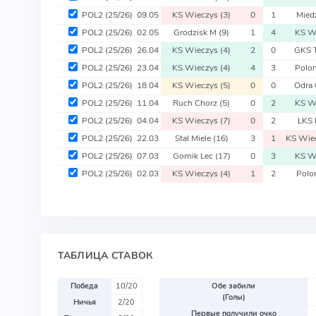
POL2
(25/26)
09.05
KS Wieczys
(3)
0
1
Mied
POL2
(25/26)
02.05
Grodzisk M
(9)
1
4
KS W
POL2
(25/26)
26.04
KS Wieczys
(4)
2
0
GKS 
POL2
(25/26)
23.04
KS Wieczys
(4)
4
3
Polo
POL2
(25/26)
18.04
KS Wieczys
(5)
0
0
Odra
POL2
(25/26)
11.04
Ruch Chorz
(5)
0
2
KS W
POL2
(25/26)
04.04
KS Wieczys
(7)
0
2
LKS
POL2
(25/26)
22.03
Stal Miele
(16)
3
1
KS Wie
POL2
(25/26)
07.03
Gornik Lec
(17)
0
3
KS W
POL2
(25/26)
02.03
KS Wieczys
(4)
1
2
Polo
ТАБЛИЦА СТАВОК
Победа
10/20
Обе забили
(Голы)
Ничья
2/20
Первые получили очко