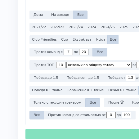
Дома
На выезде
Все
2021/22
2022/23
2023/24
2024
2024/25
2025
202
Club Friendlies
Cup
Ekstraklasa
I-Liga
Все
Против команд с
по
Все
Против ТОП-
за
Победа до 1.5
Победа соп. до 1.5
Победа от
д
Победа в 1-тайме
Поражение в 1-тайме
Ничья в 1-тайме
Только с текущим тренером
Все
После 🏆
Кро
Все
Против команд со стоимостью от
до