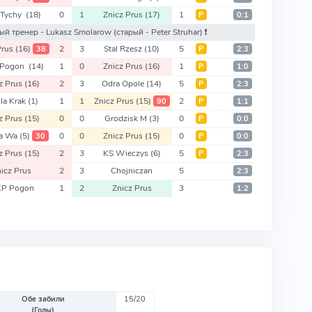
 Tychy
(18)
0
1
Znicz Prus
(17)
1
Р
0:1
овый тренер - Lukasz Smolarow
(старый - Peter Struhar)
❗️
Prus
(16)
2
3
Stal Rzesz
(10)
5
38
Р
2:3
 Pogon
(14)
1
0
Znicz Prus
(16)
1
Р
1:0
z Prus
(16)
2
3
Odra Opole
(14)
5
Р
2:3
la Krak
(1)
1
1
Znicz Prus
(15)
2
90
Р
1:1
z Prus
(15)
0
0
Grodzisk M
(3)
0
Р
0:0
ia Wa
(5)
0
0
Znicz Prus
(15)
0
30
Р
0:0
z Prus
(15)
2
3
KS Wieczys
(6)
5
Р
2:3
icz Prus
2
3
Chojniczan
5
2:3
P Pogon
1
2
Znicz Prus
3
1:2
Обе забили
15/20
(Голы)