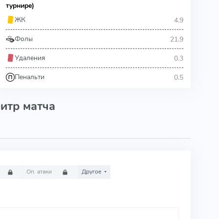
турнире)
4.9
ЖК
21.9
Фолы
0.3
Удаления
0.5
Пенальти
итр матча
Оп. атаки
Другое