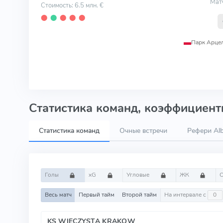
Мат
Стоимость: 6.5 млн. €
⬤
⬤
⬤
⬤
⬤
Парк Арце
Статистика команд, коэффициенты
Статистика команд
Очные встречи
Рефери Alb
Голы
xG
Угловые
ЖК
Весь матч
Первый тайм
Второй тайм
На интервале с
KS WIECZYSTA KRAKOW