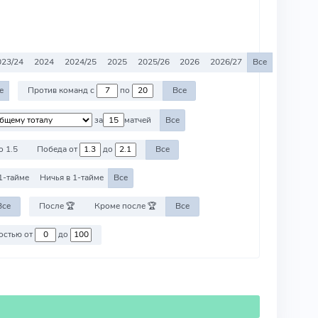
023/24
2024
2024/25
2025
2025/26
2026
2026/27
Все
е
Против команд с
по
Все
за
матчей
Все
о 1.5
Победа от
до
Все
1-тайме
Ничья в 1-тайме
Все
Все
После 🏆
Кроме после 🏆
Все
Против команд со стоимостью от
до