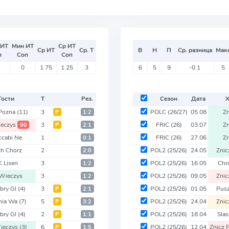
 ИТ
Мин ИТ
Ср ИТ
Ср ИТ
Ср. Т
В
Н
П
Ср. разница
Мак
п
Соп
Соп
0
1.75
1.25
3
6
5
9
-0.1
5
Гости
Т
Рез.
Сезон
Дата
 Pozna
(11)
3
POLC
(26/27)
05.08
Zn
Р
1:2
eczys
3
FRIC
(26)
03.07
Zn
90
Р
2:1
cabi Ne
1
FRIC
(26)
27.06
Zn
0:1
h Chorz
2
POL2
(25/26)
24.05
Znic
2:0
K Lisen
3
POL2
(25/26)
16.05
Chr
1:2
Wieczys
3
POL2
(25/26)
09.05
Znic
1:2
bry Gl
(4)
3
POL2
(25/26)
01.05
Pus
Р
2:1
nia Wa
(7)
5
POL2
(25/26)
24.04
Znic
Р
3:2
bry Gl
(4)
2
POL2
(25/26)
18.04
Sla
Р
1:1
ieczys
(3)
6
POL2
(25/26)
12.04
Znicz 
Р
1:5