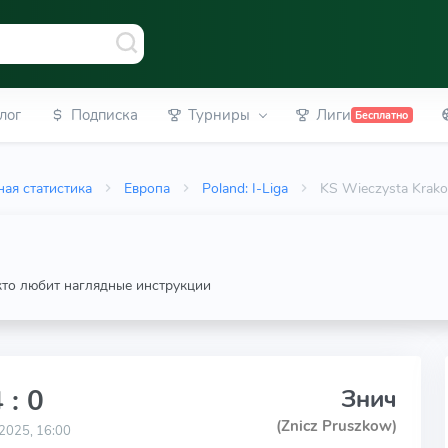
лог
Подписка
Турниры
Лиги
Бесплатно
ая статистика
Европа
Poland: I-Liga
KS Wieczysta Krako
 кто любит наглядные инструкции
 : 0
Знич
(Znicz Pruszkow)
2025, 16:00