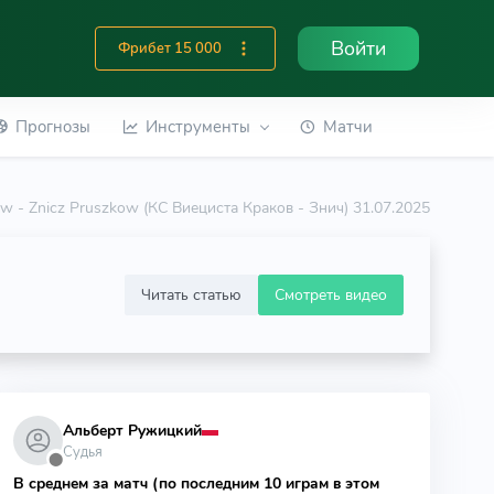
Войти
Фрибет 15 000
Прогнозы
Инструменты
Матчи
w - Znicz Pruszkow (КС Виециста Краков - Знич) 31.07.2025
Читать статью
Смотреть видео
Альберт Ружицкий
Судья
⬤
В среднем за матч (по последним 10 играм в этом