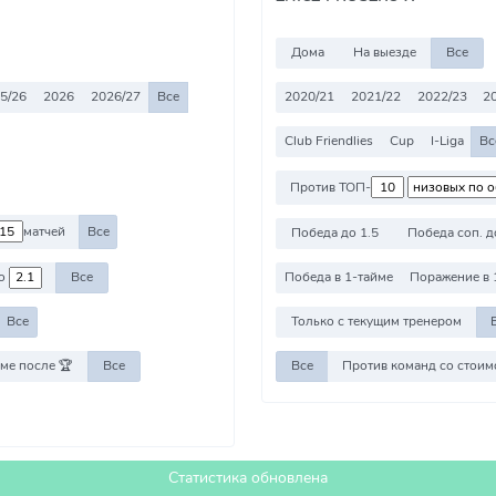
Дома
На выезде
Все
5/26
2026
2026/27
Все
2020/21
2021/22
2022/23
2
Club Friendlies
Cup
I-Liga
Вс
Против ТОП-
матчей
Все
Победа до 1.5
Победа соп. д
о
Все
Победа в 1-тайме
Поражение в 
Все
Только с текущим тренером
ме после 🏆
Все
Все
Статистика обновлена