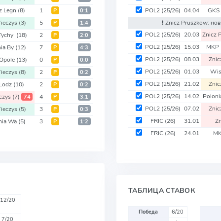
z Legn
(8)
1
POL2
(25/26)
04.04
GKS
Р
0:1
ieczys
(3)
5
❗️ Znicz Pruszkow: н
Р
1:4
POL2
(25/26)
20.03
Znicz 
Tychy
(18)
2
Р
2:0
POL2
(25/26)
15.03
MKP
nia By
(12)
7
Р
4:3
POL2
(25/26)
08.03
Znic
 Opole
(13)
0
Р
0:0
POL2
(25/26)
01.03
Wis
ieczys
(8)
2
Р
0:2
POL2
(25/26)
21.02
Znic
 Lodz
(10)
2
Р
0:2
POL2
(25/26)
14.02
Polon
czys
(7)
4
74
Р
3:1
POL2
(25/26)
07.02
Znic
ieczys
(5)
3
Р
0:3
FRIC
(26)
31.01
Zn
nia Wa
(5)
3
Р
1:2
FRIC
(26)
24.01
MK
ТАБЛИЦА СТАВОК
12/20
Победа
6/20
7/20