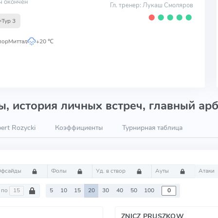
ч окончен
Гл. тренер: Лукаш Смоляров
⬤
⬤
⬤
⬤
⬤
Тур 3
лорМиттал
,
+20 ℃
, история личных встреч, главный арб
ert Rozycki
Коэффициенты
Турнирная таблица
Офсайды
Фолы
Уд. в створ
Ауты
Атаки
по
5
10
15
20
30
40
50
100
ZNICZ PRUSZKOW