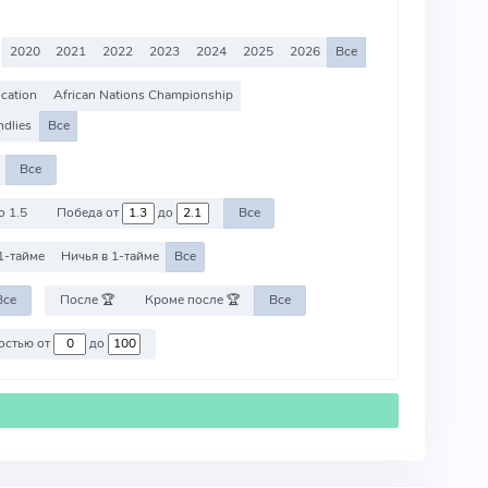
2020
2021
2022
2023
2024
2025
2026
Все
ication
African Nations Championship
ndlies
Все
Все
о 1.5
Победа от
до
Все
1-тайме
Ничья в 1-тайме
Все
Все
После 🏆
Кроме после 🏆
Все
Против команд со стоимостью от
до