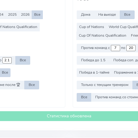
24
2025
2026
Все
Дома
На выезде
Все
 Nations Qualification
Cup of Nations
World Cup Qualif
Cup Of Nations Qualification
Frie
Против команд с
по
о
Все
Победа до 1.5
Победа соп. д
Все
Победа в 1-тайме
Поражение в 
ме после 🏆
Все
Только с текущим тренером
Все
Статистика обновлена