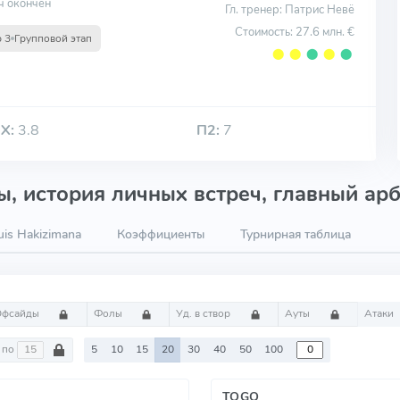
ч окончен
Гл. тренер: Патрис Невё
Стоимость: 27.6 млн. €
р 3
Групповой этап
⬤
⬤
⬤
⬤
⬤
Х:
3.8
П2:
7
, история личных встреч, главный арб
is Hakizimana
Коэффициенты
Турнирная таблица
Офсайды
Фолы
Уд. в створ
Ауты
Атаки
по
5
10
15
20
30
40
50
100
TOGO