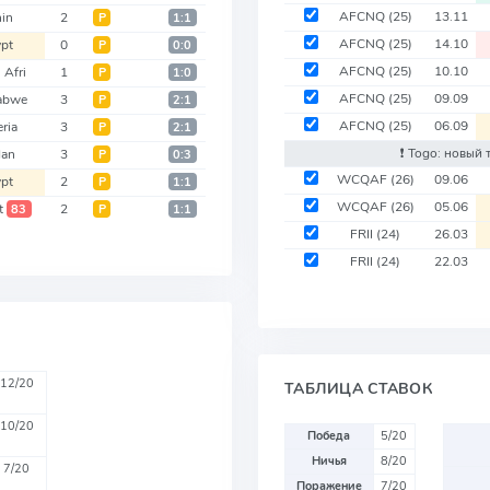
AFCNQ
(25)
13.11
in
2
Р
1:1
AFCNQ
(25)
14.10
pt
0
Р
0:0
AFCNQ
(25)
10.10
 Afri
1
Р
1:0
AFCNQ
(25)
09.09
abwe
3
Р
2:1
AFCNQ
(25)
06.09
ria
3
Р
2:1
❗️ Togo: новый
dan
3
Р
0:3
WCQAF
(26)
09.06
pt
2
Р
1:1
WCQAF
(26)
05.06
t
2
83
Р
1:1
FRII
(24)
26.03
FRII
(24)
22.03
12/20
ТАБЛИЦА СТАВОК
10/20
Победа
5/20
Ничья
8/20
7/20
Поражение
7/20