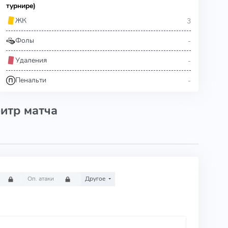
турнире)
3
ЖК
-
Фолы
-
Удаления
-
Пенальти
итр матча
Оп. атаки
Другое