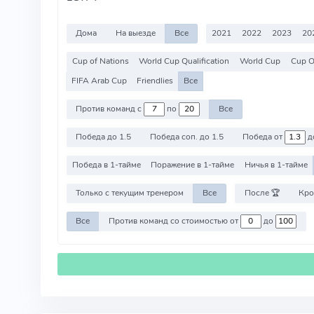
Дома
На выезде
Все
2021
2022
2023
20
Cup of Nations
World Cup Qualification
World Cup
Cup Of
FIFA Arab Cup
Friendlies
Все
Против команд с
по
Все
Победа до 1.5
Победа соп. до 1.5
Победа от
д
Победа в 1-тайме
Поражение в 1-тайме
Ничья в 1-тайме
Только с текущим тренером
Все
После 🏆
Кро
Все
Против команд со стоимостью от
до