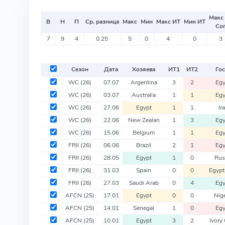
Макс
В
Н
П
Ср. разница
Макс
Мин
Макс ИТ
Мин ИТ
Со
7
9
4
0.25
5
0
4
0
3
Сезон
Дата
Хозяева
ИТ
1
ИТ
2
Гос
WC
(26)
07.07
Argentina
3
2
Egy
WC
(26)
03.07
Australia
1
1
Egy
WC
(26)
27.06
Egypt
1
1
Ir
WC
(26)
22.06
New Zealan
1
3
Egy
WC
(26)
15.06
Belgium
1
1
Egy
FRII
(26)
06.06
Brazil
2
1
Egy
FRII
(26)
28.05
Egypt
1
0
Rus
FRII
(26)
31.03
Spain
0
0
Egypt
FRII
(26)
27.03
Saudi Arab
0
4
Egy
AFCN
(25)
17.01
Egypt
0
0
Nige
AFCN
(25)
14.01
Senegal
1
0
Egy
AFCN
(25)
10.01
Egypt
3
2
Ivory