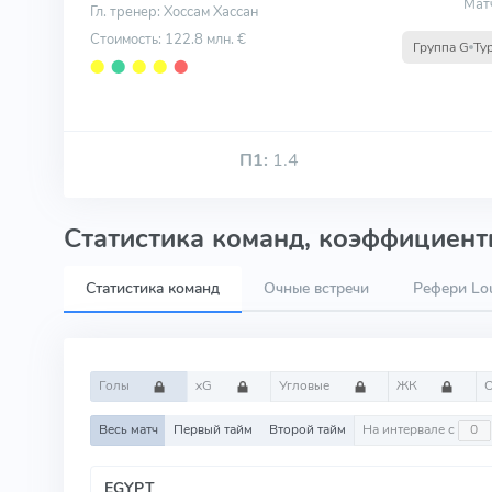
Мат
Гл. тренер: Хоссам Хассан
Стоимость: 122.8 млн. €
Группа G
Ту
⬤
⬤
⬤
⬤
⬤
П1:
1.4
Статистика команд, коэффициенты
Статистика команд
Очные встречи
Рефери Lou
Голы
xG
Угловые
ЖК
Весь матч
Первый тайм
Второй тайм
На интервале с
EGYPT