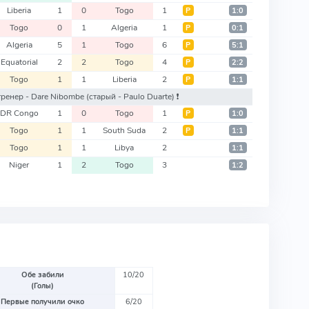
Liberia
1
0
Togo
1
Р
1:0
Togo
0
1
Algeria
1
Р
0:1
Algeria
5
1
Togo
6
Р
5:1
Equatorial
2
2
Togo
4
Р
2:2
Togo
1
1
Liberia
2
Р
1:1
 тренер - Dare Nibombe
(старый - Paulo Duarte)
❗️
DR Congo
1
0
Togo
1
Р
1:0
Togo
1
1
South Suda
2
Р
1:1
Togo
1
1
Libya
2
1:1
Niger
1
2
Togo
3
1:2
Обе забили
10/20
(Голы)
Первые получили очко
6/20