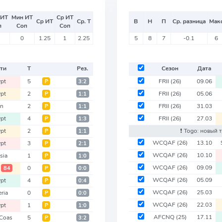
 ИТ
Мин ИТ
Ср ИТ
Ср ИТ
Ср. Т
В
Н
П
Ср. разница
Мак
п
Соп
Соп
0
1.25
1
2.25
5
8
7
-0.1
6
ти
Т
Рез.
Сезон
Дата
pt
5
FRII
(26)
09.06
Р
3:2
pt
2
FRII
(26)
05.06
Р
1:1
an
2
FRII
(26)
31.03
Р
1:1
pt
4
FRII
(26)
27.03
Р
1:3
pt
2
❗️ Togo: новый 
Р
1:1
WCQAF
(26)
13.10
pt
3
Р
2:1
WCQAF
(26)
10.10
sia
1
Р
1:0
WCQAF
(26)
09.09
0
84
Р
0:0
WCQAF
(26)
05.09
pt
4
Р
0:4
WCQAF
(26)
25.03
ria
0
Р
0:0
WCQAF
(26)
22.03
pt
1
Р
1:0
AFCNQ
(25)
17.11
 Coas
5
Р
3:2