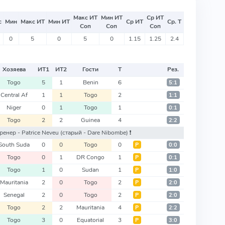
Макс ИТ
Мин ИТ
Ср ИТ
с
Мин
Макс ИТ
Мин ИТ
Ср ИТ
Ср. Т
Соп
Соп
Соп
0
5
0
5
0
1.15
1.25
2.4
Хозяева
ИТ
1
ИТ
2
Гости
Т
Рез.
Togo
5
1
Benin
6
5:1
Central Af
1
1
Togo
2
1:1
Niger
0
1
Togo
1
0:1
Togo
2
2
Guinea
4
2:2
тренер - Patrice Neveu
(старый - Dare Nibombe)
❗️
South Suda
0
0
Togo
0
Р
0:0
Togo
0
1
DR Congo
1
Р
0:1
Togo
1
0
Sudan
1
Р
1:0
Mauritania
2
0
Togo
2
Р
2:0
Senegal
2
0
Togo
2
Р
2:0
Togo
2
2
Mauritania
4
Р
2:2
Togo
3
0
Equatorial
3
Р
3:0