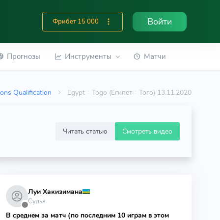
Войти
Фрибет 15 000
Прогнозы
Инструменты
Матчи
ions Qualification
Egypt - Togo (Египет - Того) 13.11.2020
Читать статью
Смотреть видео
Луи Хакизимана
Судья
⬤
В среднем за матч (по последним 10 играм в этом