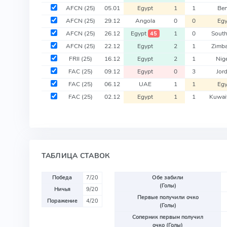
AFCN
(25)
05.01
Egypt
1
1
Ben
AFCN
(25)
29.12
Angola
0
0
Egy
AFCN
(25)
26.12
Egypt
1
0
South
45
AFCN
(25)
22.12
Egypt
2
1
Zimb
FRII
(25)
16.12
Egypt
2
1
Nige
FAC
(25)
09.12
Egypt
0
3
Jor
FAC
(25)
06.12
UAE
1
1
Egy
FAC
(25)
02.12
Egypt
1
1
Kuwai
ТАБЛИЦА СТАВОК
Победа
7/20
Обе забили
(Голы)
Ничья
9/20
Первые получили очко
Поражение
4/20
(Голы)
Соперник первым получил
очко (Голы)