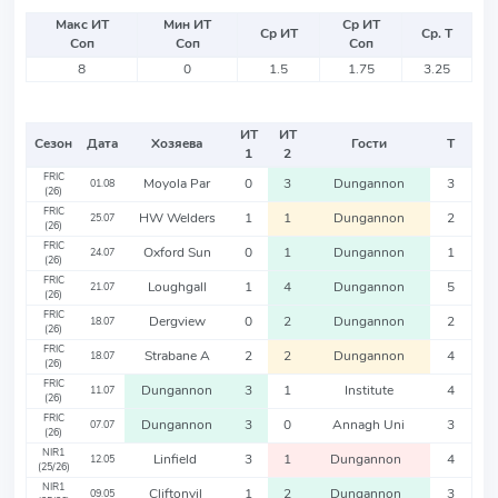
Макс ИТ
Мин ИТ
Ср ИТ
Ср ИТ
Ср. Т
Соп
Соп
Соп
8
0
1.5
1.75
3.25
ИТ
ИТ
Сезон
Дата
Хозяева
Гости
Т
1
2
FRIC
Moyola Par
0
3
Dungannon
3
01.08
(26)
FRIC
HW Welders
1
1
Dungannon
2
25.07
(26)
FRIC
Oxford Sun
0
1
Dungannon
1
24.07
(26)
FRIC
Loughgall
1
4
Dungannon
5
21.07
(26)
FRIC
Dergview
0
2
Dungannon
2
18.07
(26)
FRIC
Strabane A
2
2
Dungannon
4
18.07
(26)
FRIC
Dungannon
3
1
Institute
4
11.07
(26)
FRIC
Dungannon
3
0
Annagh Uni
3
07.07
(26)
NIR1
Linfield
3
1
Dungannon
4
12.05
(25/26)
NIR1
Cliftonvil
1
2
Dungannon
3
09.05