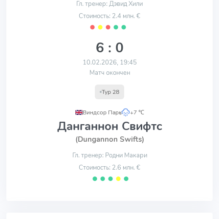
Гл. тренер: Дэвид Хили
Стоимость: 2.4 млн. €
⬤
⬤
⬤
⬤
⬤
6 : 0
10.02.2026, 19:45
Матч окончен
Тур 28
Виндсор Парк
,
+7 ℃
Данганнон Свифтс
(Dungannon Swifts)
Гл. тренер: Родни Макари
Стоимость: 2.6 млн. €
⬤
⬤
⬤
⬤
⬤