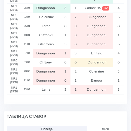
(25/26)
NIR1
Dungannon
3
1
Carrick Ra
4
32
06.05
(25/26)
NIRC
Coleraine
3
2
Dungannon
5
02.05
(25/26)
NIR1
Larne
8
0
Dungannon
8
25.04
(25/26)
NIR1
Cliftonvil
1
0
Dungannon
1
18.04
(25/26)
NIR1
Glentoran
5
0
Dungannon
5
11.04
(25/26)
NIR1
Dungannon
1
3
Linfield
4
07.04
(25/26)
NIRC
Cliftonvil
0
0
Dungannon
0
03.04
(25/26)
NIR1
Dungannon
1
2
Coleraine
3
28.03
(25/26)
NIR1
Dungannon
0
1
Bangor
1
21.03
(25/26)
NIR1
Larne
2
1
Dungannon
3
13.03
(25/26)
ТАБЛИЦА СТАВОК
Победа
8/20