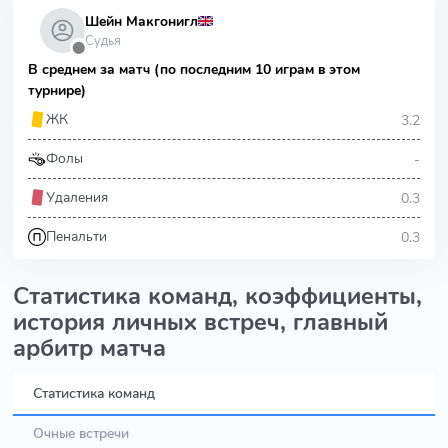
Шейн Макгонигл
Судья
⬤
В среднем за матч (по последним 10 играм в этом
турнире)
3.2
ЖК
-
Фолы
0.3
Удаления
0.3
Пенальти
Статистика команд, коэффициенты,
история личных встреч, главный
арбитр матча
Статистика команд
Очные встречи