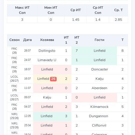
Макс ИТ
Мин ИТ
Ср ИТ
Ср ИТ
Ср. Т
Соп
Соп
Соп
3
0
1.45
1.4
2.85
ИТ
ИТ
Сезон
Дата
Хозяева
Гости
Т
1
2
FRIC
Dollingsto
1
7
Linfield
8
28.07
(26)
FRIC
Limavady U
0
1
Linfield
1
24.07
(26)
FRIC
Linfield
0
2
Doncaster
2
18.07
(26)
UCOL
Linfield
2
2
Kalju
4
26
16.07
(26/27)
FRIC
Linfield
0
2
Aberdeen
2
11.07
(26)
UCOL
Kalju
1
0
Linfield
1
09.07
(26/27)
FRIC
Linfield
2
3
Kilmarnock
5
04.07
(26)
NIR1
Linfield
3
1
Dungannon
4
12.05
(25/26)
NIR1
Linfield
1
2
Cliftonvil
3
25.04
(25/26)
NIR1
Linfield
0
3
Coleraine
3
18.04