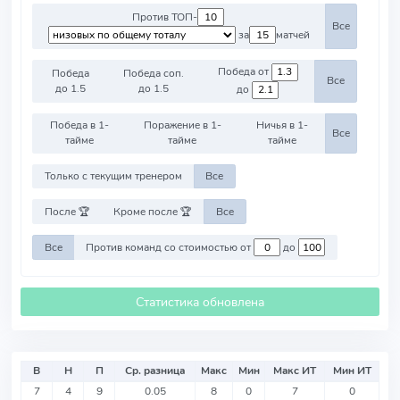
Против ТОП-
Все
за
матчей
Победа от
Победа
Победа соп.
Все
до 1.5
до 1.5
до
Победа в 1-
Поражение в 1-
Ничья в 1-
Все
тайме
тайме
тайме
Только с текущим тренером
Все
После 🏆
Кроме после 🏆
Все
Все
Против команд со стоимостью от
до
Статистика обновлена
В
Н
П
Ср. разница
Макс
Мин
Макс ИТ
Мин ИТ
7
4
9
0.05
8
0
7
0