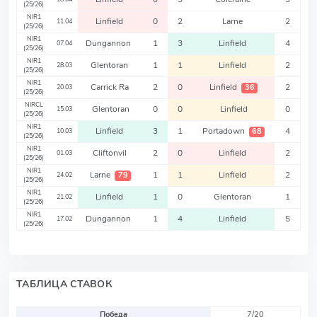
(25/26)
NIR1
Linfield
0
2
Larne
2
11.04
(25/26)
NIR1
Dungannon
1
3
Linfield
4
07.04
(25/26)
NIR1
Glentoran
1
1
Linfield
2
28.03
(25/26)
NIR1
Carrick Ra
2
0
Linfield
2
36
20.03
(25/26)
NIRCL
Glentoran
0
0
Linfield
0
15.03
(25/26)
NIR1
Linfield
3
1
Portadown
4
68
10.03
(25/26)
NIR1
Cliftonvil
2
0
Linfield
2
01.03
(25/26)
NIR1
Larne
1
1
Linfield
2
79
24.02
(25/26)
NIR1
Linfield
1
0
Glentoran
1
21.02
(25/26)
NIR1
Dungannon
1
4
Linfield
5
17.02
(25/26)
ТАБЛИЦА СТАВОК
Победа
7/20