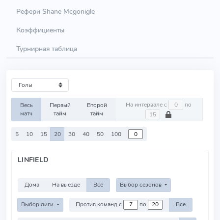
Рефери Shane Mcgonigle
Коэффициенты
Турнирная таблица
На интервале с
по
Весь
Первый
Второй
матч
тайм
тайм
5
10
15
20
30
40
50
100
LINFIELD
Дома
На выезде
Все
Выбор сезонов
Выбор лиги
Против команд с
по
Все