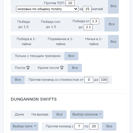
Против ТОП-
Все
за
матчей
Победа от
Победа
Победа соп.
Все
до 1.5
до 1.5
до
Победа в 1-
Поражение в 1-
Ничья в 1-
Все
тайме
тайме
тайме
Только с текущим тренером
Все
После 🏆
Кроме после 🏆
Все
Все
Против команд со стоимостью от
до
DUNGANNON SWIFTS
Дома
На выезде
Все
Выбор сезонов
Выбор лиги
Против команд с
по
Все