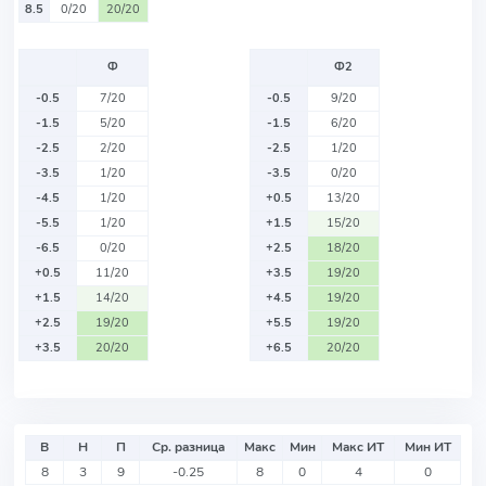
8.5
0/20
20/20
Ф
Ф2
-0.5
7/20
-0.5
9/20
-1.5
5/20
-1.5
6/20
-2.5
2/20
-2.5
1/20
-3.5
1/20
-3.5
0/20
-4.5
1/20
+0.5
13/20
-5.5
1/20
+1.5
15/20
-6.5
0/20
+2.5
18/20
+0.5
11/20
+3.5
19/20
+1.5
14/20
+4.5
19/20
+2.5
19/20
+5.5
19/20
+3.5
20/20
+6.5
20/20
В
Н
П
Ср. разница
Макс
Мин
Макс ИТ
Мин ИТ
8
3
9
-0.25
8
0
4
0