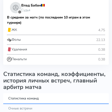
Влад Бабан
Судья
⬤
В среднем за матч (по последним 10 играм в этом
турнире)
4.75
ЖК
22.13
Фолы
0.38
Удаления
0.38
Пенальти
Статистика команд, коэффициенты,
история личных встреч, главный
арбитр матча
Статистика команд
Очные встречи