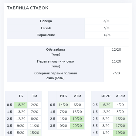
ТАБЛИЦА СТАВОК
Победа
3/20
Ничья
7/20
Поражение
10/20
Обе забили
12/20
(Голы)
Первые получили очко
11/20
(Голы)
Соперник первым получил
7/20
очко (Голы)
ТБ
ТМ
ИТБ
ИТМ
ИТ2Б
ИТ2М
0.5
18/20
2/20
0.5
14/20
6/20
0.5
16/20
4/20
1.5
13/20
7/20
1.5
7/20
13/20
1.5
12/20
8/20
2.5
12/20
8/20
2.5
1/20
19/20
2.5
5/20
15/20
3.5
9/20
11/20
3.5
0/20
20/20
3.5
3/20
17/20
4.5
5/20
15/20
4.5
1/20
19/20