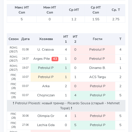
Макс ИТ
Мин ИТ
Ср ИТ
Ср ИТ
Ср. Т
Соп
Соп
Соп
5
0
1.2
1.55
2.75
ИТ
ИТ
Сезон
Дата
Хозяева
Гости
Т
1
2
ROM1
U. Craiova
4
0
Petrolul P
4
01.08
(26/27)
ROM1
Arges Pite
1
0
Petrolul P
1
43
24.07
(26/27)
ROM1
Petrolul P
1
0
Dinamo B.
1
19.07
(26/27)
FRIC
Petrolul P
1
1
ACS Targu
2
10.07
(26)
FRIC
Arka
2
0
Petrolul P
2
03.07
(26)
FRIC
Chojniczan
1
4
Petrolul P
5
02.07
(26)
❗️ Petrolul Ploiesti: новый тренер - Ricardo Sousa
(старый - Mehmet
Topal)
❗️
FRIC
Olimpia Gr
4
1
Petrolul P
5
30.06
(26)
FRIC
Lechia Gda
0
5
Petrolul P
5
27.06
(26)