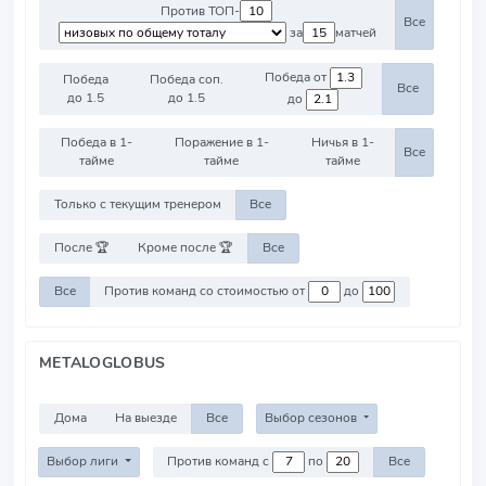
Против ТОП-
Все
за
матчей
Победа от
Победа
Победа соп.
Все
до 1.5
до 1.5
до
Победа в 1-
Поражение в 1-
Ничья в 1-
Все
тайме
тайме
тайме
Только с текущим тренером
Все
После 🏆
Кроме после 🏆
Все
Все
Против команд со стоимостью от
до
METALOGLOBUS
Дома
На выезде
Все
Выбор сезонов
Выбор лиги
Против команд с
по
Все