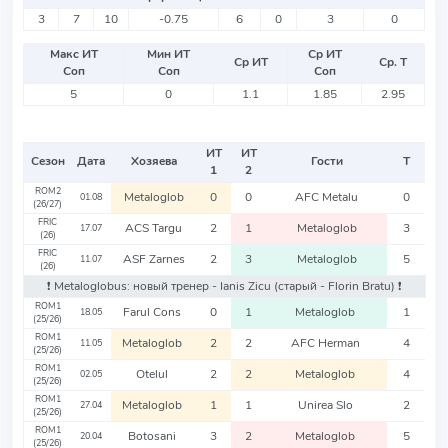
3
7
10
-0.75
6
0
3
0
Макс ИТ
Мин ИТ
Ср ИТ
Ср ИТ
Ср. Т
Соп
Соп
Соп
5
0
1.1
1.85
2.95
ИТ
ИТ
Сезон
Дата
Хозяева
Гости
Т
1
2
ROM2
Metaloglob
0
0
AFC Metalu
0
01.08
(26/27)
FRIC
ACS Targu
2
1
Metaloglob
3
17.07
(26)
FRIC
ASF Zarnes
2
3
Metaloglob
5
11.07
(26)
❗️ Metaloglobus: новый тренер - Ianis Zicu
(старый - Florin Bratu)
❗️
ROM1
Farul Cons
0
1
Metaloglob
1
18.05
(25/26)
ROM1
Metaloglob
2
2
AFC Herman
4
11.05
(25/26)
ROM1
Otelul
2
2
Metaloglob
4
02.05
(25/26)
ROM1
Metaloglob
1
1
Unirea Slo
2
27.04
(25/26)
ROM1
Botosani
3
2
Metaloglob
5
20.04
(25/26)