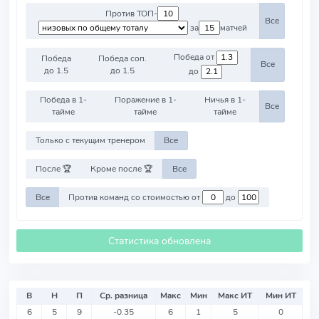
Против ТОП-
Все
за
матчей
Победа от
Победа
Победа соп.
Все
до 1.5
до 1.5
до
Победа в 1-
Поражение в 1-
Ничья в 1-
Все
тайме
тайме
тайме
Только с текущим тренером
Все
После 🏆
Кроме после 🏆
Все
Все
Против команд со стоимостью от
до
Статистика обновлена
В
Н
П
Ср. разница
Макс
Мин
Макс ИТ
Мин ИТ
6
5
9
-0.35
6
1
5
0