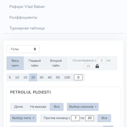
Рефери Vlad Baban
Коэффициенты
Турнирная таблица
На интервале с
по
Весь
Первый
Второй
матч
тайм
тайм
5
10
15
20
30
40
50
100
PETROLUL PLOIESTI
Дома
На выезде
Все
Выбор сезонов
Выбор лиги
Против команд с
по
Все