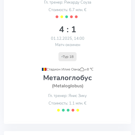
Гл. тренер: Рикарду Соуза
Стоимость: 6.7 млн. €
⬤
⬤
⬤
⬤
⬤
4 : 1
01.12.2025, 14:00
Матч окончен
Тур 18
Стадион Илие Оанэ
,
+8 ℃
Металоглобус
(Metaloglobus)
Гл. тренер: Янис Зику
Стоимость: 1.1 млн. €
⬤
⬤
⬤
⬤
⬤