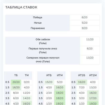
ТАБЛИЦА СТАВОК
Победа
6/20
Ничья
5/20
Поражение
9/20
Обе забили
11/20
(Голы)
Первые получили очко
6/20
(Голы)
Соперник первым получил
13/20
очко (Голы)
ТБ
ТМ
ИТБ
ИТМ
ИТ2Б
ИТ2М
0.5
20/20
0/20
0.5
15/20
5/20
0.5
16/20
4/20
1.5
16/20
4/20
1.5
4/20
16/20
1.5
7/20
13/20
2.5
8/20
12/20
2.5
2/20
18/20
2.5
4/20
16/20
3.5
6/20
14/20
3.5
2/20
18/20
3.5
3/20
17/20
4.5
4/20
16/20
4.5
1/20
19/20
4.5
1/20
19/20