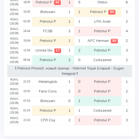
ROM1
Petrolul P
1
5
Otelul
6
45
18.05
(25/26)
ROM1
Botosani
1
1
Petrolul P
2
90
10.05
(25/26)
ROM1
Petrolul P
1
1
UTA Arad
2
03.05
(25/26)
ROM1
FCSB
3
1
Petrolul P
4
24.04
(25/26)
ROM1
Petrolul P
1
1
AFC Herman
2
90
19.04
(25/26)
ROM1
Unirea Slo
1
2
Petrolul P
3
17
12.04
(25/26)
ROM1
Petrolul P
2
0
Csikszered
2
06.04
(25/26)
❗️ Petrolul Ploiesti: новый тренер - Mehmet Topal
(старый - Eugen
Neagoe)
❗️
ROM1
Metaloglob
1
0
Petrolul P
1
21.03
(25/26)
ROM1
Farul Cons
2
0
Petrolul P
2
15.03
(25/26)
ROM1
Botosani
0
1
Petrolul P
1
07.03
(25/26)
ROM1
Petrolul P
1
1
Csikszered
2
01.03
(25/26)
ROM1
CFR Cluj
2
1
Petrolul P
3
21.02
(25/26)