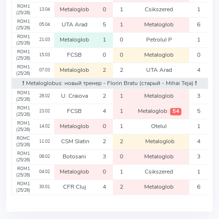
ROM1
Metaloglob
0
1
Csikszered
1
13.04
(25/26)
ROM1
UTA Arad
5
1
Metaloglob
6
05.04
(25/26)
ROM1
Metaloglob
1
0
Petrolul P
1
21.03
(25/26)
ROM1
FCSB
0
0
Metaloglob
0
15.03
(25/26)
ROM1
Metaloglob
2
2
UTA Arad
4
07.03
(25/26)
❗️ Metaloglobus: новый тренер - Florin Bratu
(старый - Mihai Teja)
❗️
ROM1
U. Craiova
2
1
Metaloglob
3
28.02
(25/26)
ROM1
FCSB
4
1
Metaloglob
5
54
23.02
(25/26)
ROM1
Metaloglob
0
1
Otelul
1
14.02
(25/26)
ROMC
CSM Slatin
2
2
Metaloglob
4
11.02
(25/26)
ROM1
Botosani
3
0
Metaloglob
3
08.02
(25/26)
ROM1
Metaloglob
0
1
Csikszered
1
04.02
(25/26)
ROM1
CFR Cluj
4
2
Metaloglob
6
30.01
(25/26)