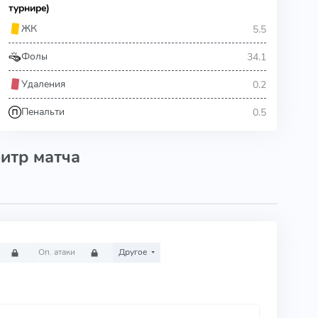
турнире)
5.5
ЖК
34.1
Фолы
0.2
Удаления
0.5
Пенальти
итр матча
Оп. атаки
Другое