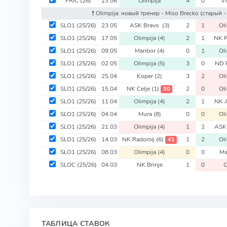
FRIC
(26)
23.06
Olimpija
4
0
Vl
❗️ Olimpija: новый тренер - Miso Brecko
(старый -
SLO1
(25/26)
23.05
ASK Bravo
(3)
2
1
Ol
SLO1
(25/26)
17.05
Olimpija
(4)
2
1
NK 
SLO1
(25/26)
09.05
Maribor
(4)
0
1
Ol
SLO1
(25/26)
02.05
Olimpija
(5)
3
0
ND 
SLO1
(25/26)
25.04
Koper
(2)
3
2
Ol
SLO1
(25/26)
15.04
NK Celje
(1)
2
0
Ol
90
SLO1
(25/26)
11.04
Olimpija
(4)
2
1
NK 
SLO1
(25/26)
04.04
Mura
(8)
0
0
Ol
SLO1
(25/26)
21.03
Olimpija
(4)
1
2
ASK
SLO1
(25/26)
14.03
NK Radomlj
(6)
1
2
Ol
41
SLO1
(25/26)
08.03
Olimpija
(4)
0
0
Ma
SLOC
(25/26)
04.03
NK Brinje
1
0
O
ТАБЛИЦА СТАВОК