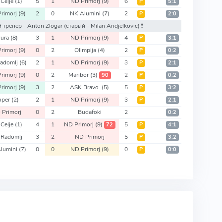
Celje
(1)
5
1
ND Primorj
(9)
6
Р
5:1
rimorj
(9)
2
0
NK Alumini
(7)
2
Р
2:0
ый тренер - Anton Zlogar
(старый - Milan Andjelkovic)
❗️
ura
(8)
3
1
ND Primorj
(9)
4
Р
3:1
rimorj
(9)
0
2
Olimpija
(4)
2
Р
0:2
adomlj
(6)
2
1
ND Primorj
(9)
3
Р
2:1
rimorj
(9)
0
2
Maribor
(3)
2
90
Р
0:2
rimorj
(9)
3
2
ASK Bravo
(5)
5
Р
3:2
oper
(2)
2
1
ND Primorj
(9)
3
Р
2:1
 Primorj
0
2
Budafoki
2
0:2
Celje
(1)
4
1
ND Primorj
(9)
5
72
Р
4:1
 Radomlj
3
2
ND Primorj
5
Р
3:2
lumini
(7)
0
0
ND Primorj
(9)
0
Р
0:0