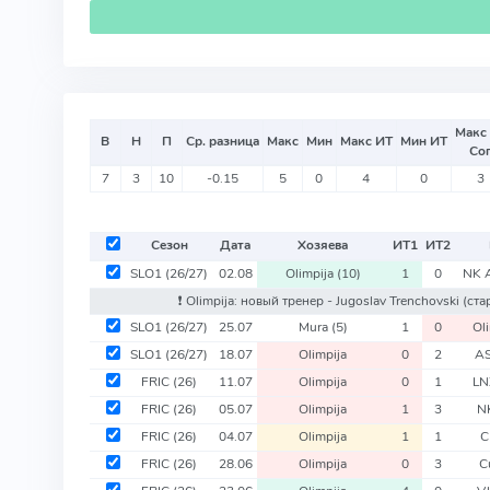
Макс
В
Н
П
Ср. разница
Макс
Мин
Макс ИТ
Мин ИТ
Со
7
3
10
-0.15
5
0
4
0
3
Сезон
Дата
Хозяева
ИТ
1
ИТ
2
SLO1
(26/27)
02.08
Olimpija
(10)
1
0
NK 
❗️ Olimpija: новый тренер - Jugoslav Trenchovski
(ста
SLO1
(26/27)
25.07
Mura
(5)
1
0
Ol
SLO1
(26/27)
18.07
Olimpija
0
2
AS
FRIC
(26)
11.07
Olimpija
0
1
LN
FRIC
(26)
05.07
Olimpija
1
3
N
FRIC
(26)
04.07
Olimpija
1
1
C
FRIC
(26)
28.06
Olimpija
0
3
C