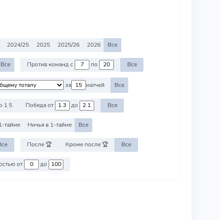
2024/25
2025
2025/26
2026
Все
Все
Против команд с
по
Все
за
матчей
Все
о 1.5
Победа от
до
Все
1-тайме
Ничья в 1-тайме
Все
Все
После 🏆
Кроме после 🏆
Все
Против команд со стоимостью от
до