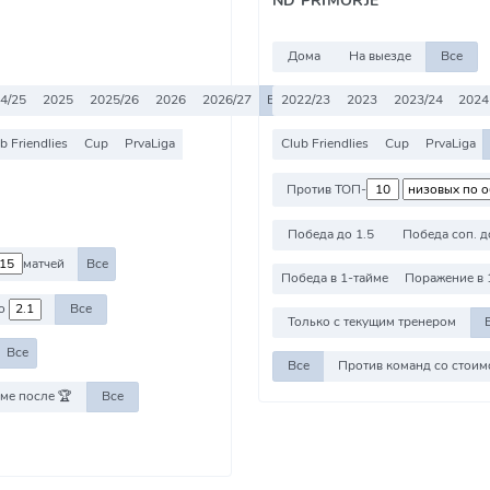
Дома
На выезде
Все
4/25
2025
2025/26
2026
2026/27
Все
2022/23
2023
2023/24
2024
b Friendlies
Cup
PrvaLiga
Club Friendlies
Cup
PrvaLiga
Против ТОП-
Победа до 1.5
Победа соп. д
матчей
Все
Победа в 1-тайме
Поражение в 
о
Все
Только с текущим тренером
Все
Все
ме после 🏆
Все