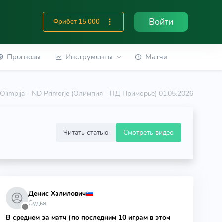
Войти
Фрибет 15 000
Прогнозы
Инструменты
Матчи
Olimpija - ND Primorje (Олимпия - НД Приморье) 01.05.2026
Читать статью
Смотреть видео
Денис Халилович
Судья
⬤
В среднем за матч (по последним 10 играм в этом