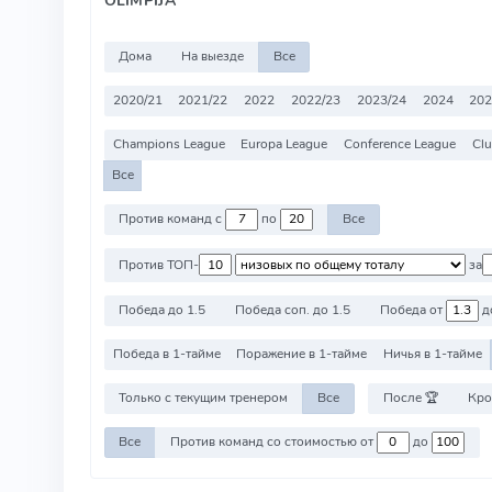
Дома
На выезде
Все
2020/21
2021/22
2022
2022/23
2023/24
2024
202
Champions League
Europa League
Conference League
Clu
Все
Против команд с
по
Все
Против ТОП-
за
Победа до 1.5
Победа соп. до 1.5
Победа от
д
Победа в 1-тайме
Поражение в 1-тайме
Ничья в 1-тайме
Только с текущим тренером
Все
После 🏆
Кро
Все
Против команд со стоимостью от
до