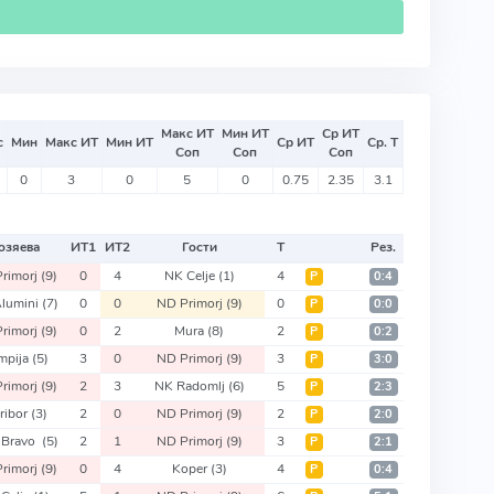
Макс ИТ
Мин ИТ
Ср ИТ
с
Мин
Макс ИТ
Мин ИТ
Ср ИТ
Ср. Т
Соп
Соп
Соп
0
3
0
5
0
0.75
2.35
3.1
озяева
ИТ
1
ИТ
2
Гости
Т
Рез.
rimorj
(9)
0
4
NK Celje
(1)
4
Р
0:4
lumini
(7)
0
0
ND Primorj
(9)
0
Р
0:0
rimorj
(9)
0
2
Mura
(8)
2
Р
0:2
impija
(5)
3
0
ND Primorj
(9)
3
Р
3:0
rimorj
(9)
2
3
NK Radomlj
(6)
5
Р
2:3
ribor
(3)
2
0
ND Primorj
(9)
2
Р
2:0
 Bravo
(5)
2
1
ND Primorj
(9)
3
Р
2:1
rimorj
(9)
0
4
Koper
(3)
4
Р
0:4