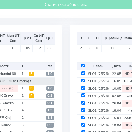
Статистика обновлена
 ИТ
Мин ИТ
Ср ИТ
Ср ИТ
Ср. Т
В
Н
П
Ср. разница
Мак
п
Соп
Соп
0
1.05
1.2
2.25
2
2
16
-1.6
6
Гости
Т
Рез.
Сезон
Дата
Х
Alumini
(8)
1
SLO1
(25/26)
22.05
ND P
Р
1:0
рый - Miso Brecko)
❗️
SLO1
(25/26)
16.05
NK A
impija
(8)
1
Р
1:0
SLO1
(25/26)
10.05
ND P
K Bravo
2
Р
0:2
SLO1
(25/26)
02.05
Ol
Z Cherka
1
0:1
SLO1
(25/26)
26.04
ND P
K Rudes
4
1:3
SLO1
(25/26)
18.04
Ma
FR Cluj
2
1:1
SLO1
(25/26)
15.04
ASK
ukaricki
3
0:3
SLO1
(25/26)
10.04
ND P