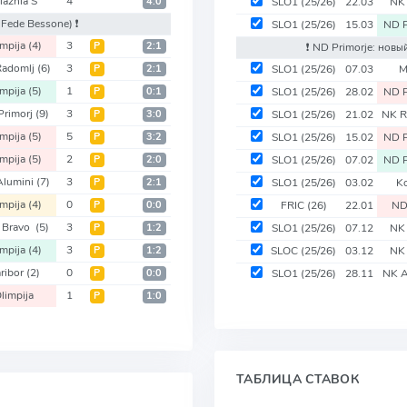
laznia S
4
4:0
SLO1
(25/26)
22.03
NK 
 Fede Bessone)
❗️
SLO1
(25/26)
15.03
ND P
impija
(4)
3
Р
2:1
❗️ ND Primorje: нов
Radomlj
(6)
3
Р
2:1
SLO1
(25/26)
07.03
M
impija
(5)
1
Р
0:1
SLO1
(25/26)
28.02
ND P
Primorj
(9)
3
Р
3:0
SLO1
(25/26)
21.02
NK R
impija
(5)
5
Р
3:2
SLO1
(25/26)
15.02
ND P
impija
(5)
2
Р
2:0
SLO1
(25/26)
07.02
ND P
Alumini
(7)
3
Р
2:1
SLO1
(25/26)
03.02
K
impija
(4)
0
Р
0:0
FRIC
(26)
22.01
ND
 Bravo
(5)
3
Р
1:2
SLO1
(25/26)
07.12
NK 
impija
(4)
3
Р
1:2
SLOC
(25/26)
03.12
NK
ribor
(2)
0
Р
0:0
SLO1
(25/26)
28.11
NK A
limpija
1
Р
1:0
ТАБЛИЦА СТАВОК