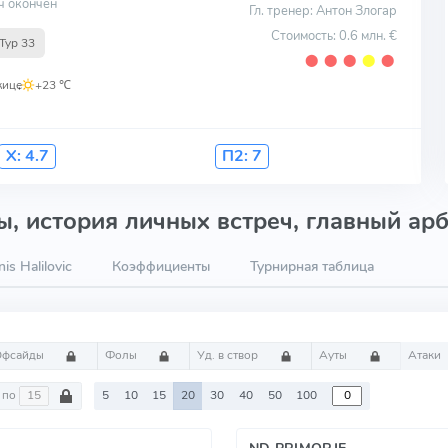
ч окончен
Гл. тренер: Антон Злогар
Стоимость: 0.6 млн. €
Тур 33
⬤
⬤
⬤
⬤
⬤
жице
,
+23 ℃
Х:
4.7
П2:
7
, история личных встреч, главный арб
s Halilovic
Коэффициенты
Турнирная таблица
Офсайды
Фолы
Уд. в створ
Ауты
Атаки
по
5
10
15
20
30
40
50
100
ND PRIMORJE