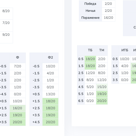
Победа
2/20
Ничья
2/20
8/20
Поражение
16/20
7/20
С
9/20
ТБ
ТМ
ИТБ
И
Ф
Ф2
0.5
18/20
2/20
0.5
10/20
10
1.5
18/20
2/20
1.5
4/20
16
-0.5
7/20
-0.5
10/20
2.5
12/20
8/20
2.5
1/20
19
-1.5
2/20
-1.5
4/20
3.5
8/20
12/20
3.5
0/20
20
-2.5
2/20
-2.5
1/20
4.5
5/20
15/20
-3.5
1/20
-3.5
0/20
5.5
1/20
19/20
-4.5
0/20
+0.5
13/20
6.5
0/20
20/20
+0.5
10/20
+1.5
18/20
+1.5
16/20
+2.5
18/20
+2.5
19/20
+3.5
19/20
+3.5
20/20
+4.5
20/20