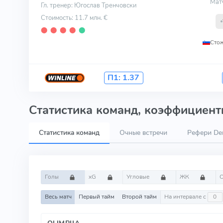
Мат
Гл. тренер: Югослав Тренчовски
Стоимость: 11.7 млн. €
⬤
⬤
⬤
⬤
⬤
Сто
П1:
1.37
Статистика команд, коэффициенты
Статистика команд
Очные встречи
Рефери Deni
Голы
xG
Угловые
ЖК
Весь матч
Первый тайм
Второй тайм
На интервале с
OLIMPIJA