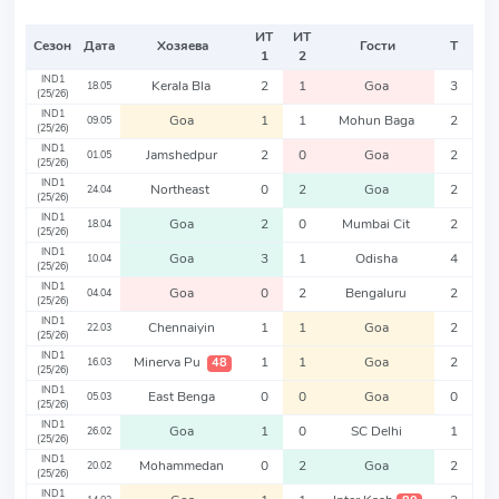
ИТ
ИТ
Сезон
Дата
Хозяева
Гости
Т
1
2
IND1
Kerala Bla
2
1
Goa
3
18.05
(25/26)
IND1
Goa
1
1
Mohun Baga
2
09.05
(25/26)
IND1
Jamshedpur
2
0
Goa
2
01.05
(25/26)
IND1
Northeast
0
2
Goa
2
24.04
(25/26)
IND1
Goa
2
0
Mumbai Cit
2
18.04
(25/26)
IND1
Goa
3
1
Odisha
4
10.04
(25/26)
IND1
Goa
0
2
Bengaluru
2
04.04
(25/26)
IND1
Chennaiyin
1
1
Goa
2
22.03
(25/26)
IND1
Minerva Pu
1
1
Goa
2
48
16.03
(25/26)
IND1
East Benga
0
0
Goa
0
05.03
(25/26)
IND1
Goa
1
0
SC Delhi
1
26.02
(25/26)
IND1
Mohammedan
0
2
Goa
2
20.02
(25/26)
IND1