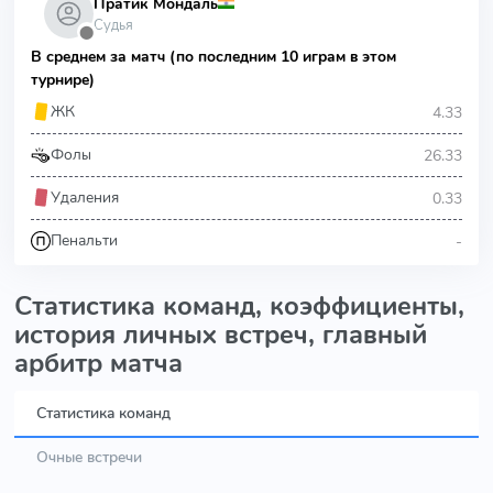
Пратик Мондаль
Судья
⬤
В среднем за матч (по последним 10 играм в этом
турнире)
4.33
ЖК
26.33
Фолы
0.33
Удаления
-
Пенальти
Статистика команд, коэффициенты,
история личных встреч, главный
арбитр матча
Статистика команд
Очные встречи