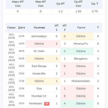
Макс ИТ
Мин ИТ
Ср ИТ
Ср ИТ
Ср. Т
Соп
Соп
Соп
5
0
1.2
1.55
2.75
ИТ
ИТ
Сезон
Дата
Хозяева
Гости
Т
1
2
IND1
Jamshedpur
0
0
Odisha
0
21.05
(25/26)
IND1
Odisha
2
3
Minerva Pu
5
16.05
(25/26)
IND1
SC Delhi
1
2
Odisha
3
08.05
(25/26)
IND1
Odisha
1
1
Bengaluru
2
04.05
(25/26)
IND1
East Benga
3
0
Odisha
3
28.04
(25/26)
IND1
Kerala Bla
2
1
Odisha
3
23.04
(25/26)
IND1
Odisha
1
1
Mohammedan
2
17.04
(25/26)
IND1
Goa
3
1
Odisha
4
10.04
(25/26)
IND1
Mumbai Cit
1
0
Odisha
1
05.04
(25/26)
IND1
Northeast
1
4
Odisha
5
36
20.03
(25/26)