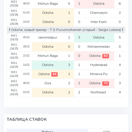
IND1
Mohun Baga
5
1
Odisha
6
06.03
(25/26)
IND1
Odisha
1
1
Chennaiyin
2
01.03
(25/26)
IND1
Odisha
0
0
Inter Kash
0
24.02
(25/26)
❗️ Odisha: новый тренер - T G Purushothaman
(старый - Sergio Lobera)
❗️
IND1
Jamshedpur
2
3
Odisha
5
05.03
(24/25)
IND1
Odisha
0
0
Mohammedan
0
28.02
(24/25)
IND1
Mohun Baga
1
0
Odisha
1
83
23.02
(24/25)
IND1
Odisha
3
1
Hyderabad
4
14.02
(24/25)
IND1
Odisha
1
1
Minerva Pu
2
44
10.02
(24/25)
IND1
Goa
2
1
Odisha
3
73
06.02
(24/25)
IND1
Odisha
2
2
Northeast
4
03.02
(24/25)
ТАБЛИЦА СТАВОК