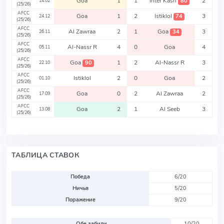
Goa
1
1
Inter Kash
2
80
14.02
(25/26)
AFCC
Goa
1
2
Istiklol
3
74
24.12
(25/26)
AFCC
Al Zawraa
2
1
Goa
3
34
26.11
(25/26)
AFCC
Al-Nassr R
4
0
Goa
4
05.11
(25/26)
AFCC
Goa
1
2
Al-Nassr R
3
90
22.10
(25/26)
AFCC
Istiklol
2
0
Goa
2
01.10
(25/26)
AFCC
Goa
0
2
Al Zawraa
2
17.09
(25/26)
AFCC
Goa
2
1
Al Seeb
3
13.08
(25/26)
ТАБЛИЦА СТАВОК
Победа
6/20
Ничья
5/20
Поражение
9/20
Обе забили
10/20