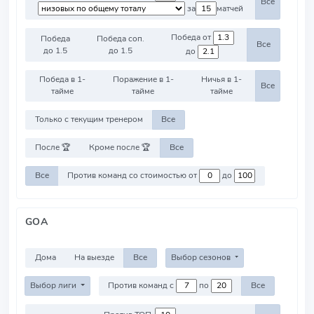
Все
за
матчей
Победа от
Победа
Победа соп.
Все
до 1.5
до 1.5
до
Победа в 1-
Поражение в 1-
Ничья в 1-
Все
тайме
тайме
тайме
Только с текущим тренером
Все
После 🏆
Кроме после 🏆
Все
Все
Против команд со стоимостью от
до
GOA
Дома
На выезде
Все
Выбор сезонов
Выбор лиги
Против команд с
по
Все