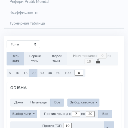
Рефери Pratik Mondal
Коэффициенты
Турнирная таблица
На интервале с
по
Весь
Первый
Второй
матч
тайм
тайм
5
10
15
20
30
40
50
100
ODISHA
Дома
На выезде
Все
Выбор сезонов
Выбор лиги
Против команд с
по
Все
Против ТОП-