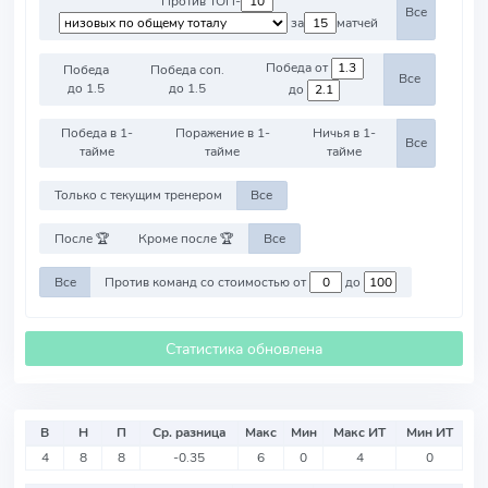
Против ТОП-
Все
за
матчей
Победа от
Победа
Победа соп.
Все
до 1.5
до 1.5
до
Победа в 1-
Поражение в 1-
Ничья в 1-
Все
тайме
тайме
тайме
Только с текущим тренером
Все
После 🏆
Кроме после 🏆
Все
Все
Против команд со стоимостью от
до
Статистика обновлена
В
Н
П
Ср. разница
Макс
Мин
Макс ИТ
Мин ИТ
4
8
8
-0.35
6
0
4
0