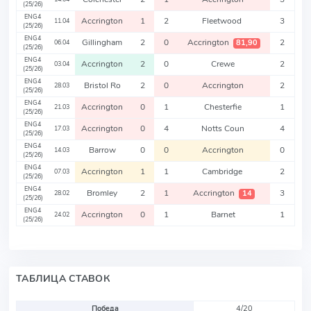
(25/26)
ENG4
Accrington
1
2
Fleetwood
3
11.04
(25/26)
ENG4
Gillingham
2
0
Accrington
2
81,90
06.04
(25/26)
ENG4
Accrington
2
0
Crewe
2
03.04
(25/26)
ENG4
Bristol Ro
2
0
Accrington
2
28.03
(25/26)
ENG4
Accrington
0
1
Chesterfie
1
21.03
(25/26)
ENG4
Accrington
0
4
Notts Coun
4
17.03
(25/26)
ENG4
Barrow
0
0
Accrington
0
14.03
(25/26)
ENG4
Accrington
1
1
Cambridge
2
07.03
(25/26)
ENG4
Bromley
2
1
Accrington
3
14
28.02
(25/26)
ENG4
Accrington
0
1
Barnet
1
24.02
(25/26)
ТАБЛИЦА СТАВОК
Победа
4/20