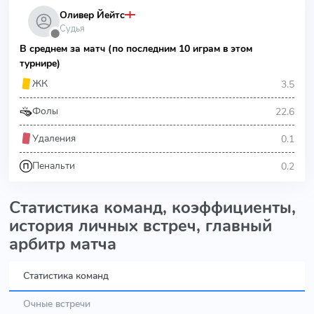
Оливер Йейтс
Судья
⬤
В среднем за матч (по последним 10 играм в этом
турнире)
3.5
ЖК
22.6
Фолы
0.1
Удаления
0.2
Пенальти
Статистика команд, коэффициенты,
история личных встреч, главный
арбитр матча
Статистика команд
Очные встречи