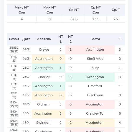
Макс ИТ
Мин ИТ
Ср ИТ
Ср ИТ
Ср. Т
Соп
Соп
Соп
4
0
0.85
1.35
2.2
ИТ
ИТ
Сезон
Дата
Хозяева
Гости
Т
1
2
ENGLC
Crewe
2
1
Accrington
3
08.08
(26/27)
FRIC
Accrington
0
0
Sheff Wed
0
01.08
(26)
FRIC
Accrington
1
0
Bury
1
28.07
(26)
FRIC
Chorley
0
3
Accrington
3
25.07
(26)
FRIC
Accrington
1
0
Bradford
1
17.07
(26)
FRIC
Accrington
0
0
Blackburn
0
11.07
(26)
ENG4
Oldham
3
0
Accrington
3
02.05
(25/26)
ENG4
Accrington
3
3
Crawley To
6
25.04
(25/26)
ENG4
Swindon
2
2
Accrington
4
18.04
(25/26)
ENG4
Colchester
2
1
Accrington
3
14.04