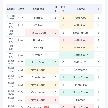
ИТ
ИТ
Сезон
Дата
Хозяева
Гости
Т
1
2
ENGLC
Burnley
1
1
Notts Coun
2
08.08
(26/27)
FRIC
Walsall
0
0
Notts Coun
0
01.08
(26)
FRIC
Notts Coun
0
2
Nottingham
2
18.07
(26)
FRIC
Randers
3
1
Notts Coun
4
14.07
(26)
FRIC
Viborg
0
0
Notts Coun
0
11.07
(26)
FRIC
Alfreton T
0
5
Notts Coun
5
04.07
(26)
ENG4
Notts Coun
3
0
Salford Ci
3
25.05
(25/26)
ENG4
Notts Coun
0
0
Chesterfie
0
15.05
(25/26)
ENG4
Chesterfie
0
1
Notts Coun
1
10.05
(25/26)
ENG4
Notts Coun
1
1
Bristol Ro
2
02.05
(25/26)
ENG4
Colchester
0
1
Notts Coun
1
25.04
(25/26)
ENG4
Notts Coun
1
2
Barnet
3
18.04
(25/26)
ENG4
Cambridge
4
0
Notts Coun
4
40
11.04