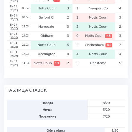
(25/26)
ENG4
Notts Coun
3
1
Newport Co
4
06.04
(25/26)
ENG4
Salford Ci
2
1
Notts Coun
3
03.04
(25/26)
ENG4
Harrogate
0
2
Notts Coun
2
28.03
(25/26)
ENG4
Oldham
3
0
Notts Coun
3
48
24.03
(25/26)
ENG4
Notts Coun
5
2
Cheltenham
7
81
21.03
(25/26)
ENG4
Accrington
0
4
Notts Coun
4
17.03
(25/26)
ENG4
Notts Coun
2
3
Chesterfie
5
19
14.03
(25/26)
ТАБЛИЦА СТАВОК
Победа
8/20
Ничья
5/20
Поражение
7/20
Обе забили
8/20