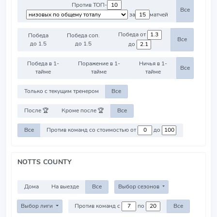
Против ТОП-
Все
за
матчей
Победа от
Победа
Победа соп.
Все
до 1.5
до 1.5
до
Победа в 1-
Поражение в 1-
Ничья в 1-
Все
тайме
тайме
тайме
Только с текущим тренером
Все
После 🏆
Кроме после 🏆
Все
Все
Против команд со стоимостью от
до
NOTTS COUNTY
Дома
На выезде
Все
Выбор сезонов
Выбор лиги
Против команд с
по
Все