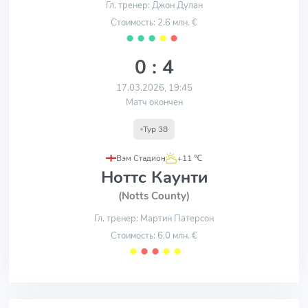
Гл. тренер: Джон Дулан
Стоимость: 2.6 млн. €
⬤
⬤
⬤
⬤
⬤
0 : 4
17.03.2026, 19:45
Матч окончен
Тур 38
Вэм Стадион
,
+11 ℃
Ноттс Каунти
(Notts County)
Гл. тренер: Мартин Патерсон
Стоимость: 6.0 млн. €
⬤
⬤
⬤
⬤
⬤