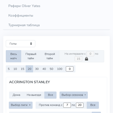
Рефери Oliver Yates
Коэффициенты
Турнирная таблица
На интервале с
по
Весь
Первый
Второй
матч
тайм
тайм
5
10
15
20
30
40
50
100
ACCRINGTON STANLEY
Дома
На выезде
Все
Выбор сезонов
Выбор лиги
Против команд с
по
Все