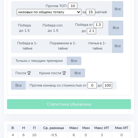
Против ТОП-
Все
за
матчей
Победа от
Победа
Победа соп.
Все
до 1.5
до 1.5
до
Победа в 1-
Поражение в 1-
Ничья в 1-
Все
тайме
тайме
тайме
Только с текущим тренером
Все
После 🏆
Кроме после 🏆
Все
Все
Против команд со стоимостью от
до
Статистика обновлена
В
Н
П
Ср. разница
Макс
Мин
Макс ИТ
Мин ИТ
4
6
10
-0.5
6
0
3
0