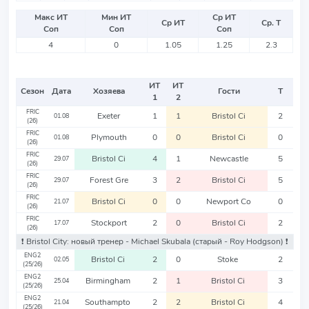
Макс ИТ
Мин ИТ
Ср ИТ
Ср ИТ
Ср. Т
Соп
Соп
Соп
4
0
1.05
1.25
2.3
ИТ
ИТ
Сезон
Дата
Хозяева
Гости
Т
1
2
FRIC
Exeter
1
1
Bristol Ci
2
01.08
(26)
FRIC
Plymouth
0
0
Bristol Ci
0
01.08
(26)
FRIC
Bristol Ci
4
1
Newcastle
5
29.07
(26)
FRIC
Forest Gre
3
2
Bristol Ci
5
29.07
(26)
FRIC
Bristol Ci
0
0
Newport Co
0
21.07
(26)
FRIC
Stockport
2
0
Bristol Ci
2
17.07
(26)
❗️ Bristol City: новый тренер - Michael Skubala
(старый - Roy Hodgson)
❗️
ENG2
Bristol Ci
2
0
Stoke
2
02.05
(25/26)
ENG2
Birmingham
2
1
Bristol Ci
3
25.04
(25/26)
ENG2
Southampto
2
2
Bristol Ci
4
21.04
(25/26)