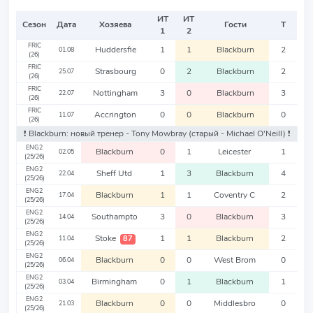
ИТ
ИТ
Сезон
Дата
Хозяева
Гости
Т
1
2
FRIC
Huddersfie
1
1
Blackburn
2
01.08
(26)
FRIC
Strasbourg
0
2
Blackburn
2
25.07
(26)
FRIC
Nottingham
3
0
Blackburn
3
22.07
(26)
FRIC
Accrington
0
0
Blackburn
0
11.07
(26)
❗️ Blackburn: новый тренер - Tony Mowbray
(старый - Michael O'Neill)
❗️
ENG2
Blackburn
0
1
Leicester
1
02.05
(25/26)
ENG2
Sheff Utd
1
3
Blackburn
4
22.04
(25/26)
ENG2
Blackburn
1
1
Coventry C
2
17.04
(25/26)
ENG2
Southampto
3
0
Blackburn
3
14.04
(25/26)
ENG2
Stoke
1
1
Blackburn
2
87
11.04
(25/26)
ENG2
Blackburn
0
0
West Brom
0
06.04
(25/26)
ENG2
Birmingham
0
1
Blackburn
1
03.04
(25/26)
ENG2
Blackburn
0
0
Middlesbro
0
21.03
(25/26)