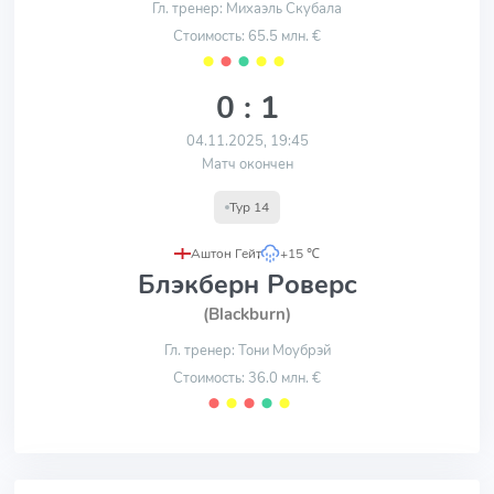
Гл. тренер: Михаэль Скубала
Стоимость: 65.5 млн. €
⬤
⬤
⬤
⬤
⬤
0 : 1
04.11.2025, 19:45
Матч окончен
Тур 14
Аштон Гейт
,
+15 ℃
Блэкберн Роверс
(Blackburn)
Гл. тренер: Тони Моубрэй
Стоимость: 36.0 млн. €
⬤
⬤
⬤
⬤
⬤