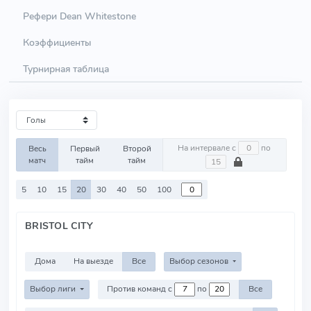
Рефери Dean Whitestone
Коэффициенты
Турнирная таблица
На интервале с
по
Весь
Первый
Второй
матч
тайм
тайм
5
10
15
20
30
40
50
100
BRISTOL CITY
Дома
На выезде
Все
Выбор сезонов
Выбор лиги
Против команд с
по
Все