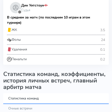
Дин Уитстоун
Судья
⬤
В среднем за матч (по последним 10 играм в этом
турнире)
3.5
ЖК
24
Фолы
0.1
Удаления
0.2
Пенальти
Статистика команд, коэффициенты,
история личных встреч, главный
арбитр матча
Статистика команд
Очные встречи