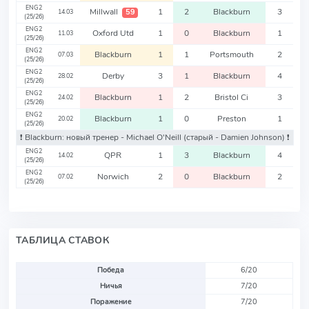
ENG2
Millwall
1
2
Blackburn
3
59
14.03
(25/26)
ENG2
Oxford Utd
1
0
Blackburn
1
11.03
(25/26)
ENG2
Blackburn
1
1
Portsmouth
2
07.03
(25/26)
ENG2
Derby
3
1
Blackburn
4
28.02
(25/26)
ENG2
Blackburn
1
2
Bristol Ci
3
24.02
(25/26)
ENG2
Blackburn
1
0
Preston
1
20.02
(25/26)
❗️ Blackburn: новый тренер - Michael O'Neill
(старый - Damien Johnson)
❗️
ENG2
QPR
1
3
Blackburn
4
14.02
(25/26)
ENG2
Norwich
2
0
Blackburn
2
07.02
(25/26)
ТАБЛИЦА СТАВОК
Победа
6/20
Ничья
7/20
Поражение
7/20