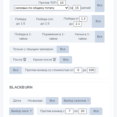
Против ТОП-
Все
за
матчей
Победа от
Победа
Победа соп.
Все
до 1.5
до 1.5
до
Победа в 1-
Поражение в 1-
Ничья в 1-
Все
тайме
тайме
тайме
Только с текущим тренером
Все
После 🏆
Кроме после 🏆
Все
Все
Против команд со стоимостью от
до
BLACKBURN
Дома
На выезде
Все
Выбор сезонов
Выбор лиги
Против команд с
по
Все