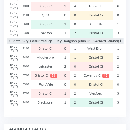
ENG2
Bristol Ci
2
4
Norwich
6
18.04
(25/26)
ENG2
QPR
0
0
Bristol Ci
0
11.04
(25/26)
ENG2
Bristol Ci
1
0
Sheff Utd
1
06.04
(25/26)
ENG2
Charlton
1
2
Bristol Ci
3
03.04
(25/26)
❗️ Bristol City: новый тренер - Roy Hodgson
(старый - Gerhard Struber)
❗️
ENG2
Bristol Ci
0
1
West Brom
1
21.03
(25/26)
ENG2
Middlesbro
1
1
Bristol Ci
2
14.03
(25/26)
ENG2
Leicester
2
0
Bristol Ci
2
10.03
(25/26)
ENG2
Bristol Ci
0
2
Coventry C
2
56
43
07.03
(25/26)
ENGC
Port Vale
0
0
Bristol Ci
0
03.03
(25/26)
ENG2
Bristol Ci
1
2
Watford
3
27.02
(25/26)
ENG2
Blackburn
1
2
Bristol Ci
3
24.02
(25/26)
ТАБЛИЦА СТАВОК