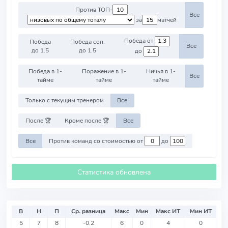
Против ТОП-
Все
за
матчей
Победа от
Победа
Победа соп.
Все
до 1.5
до 1.5
до
Победа в 1-
Поражение в 1-
Ничья в 1-
Все
тайме
тайме
тайме
Только с текущим тренером
Все
После 🏆
Кроме после 🏆
Все
Все
Против команд со стоимостью от
до
Статистика обновлена
В
Н
П
Ср. разница
Макс
Мин
Макс ИТ
Мин ИТ
5
7
8
-0.2
6
0
4
0