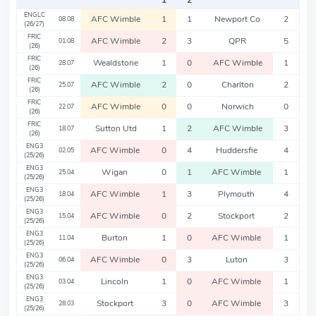
1
2
ENGLC
AFC Wimble
1
1
Newport Co
2
08.08
(26/27)
FRIC
AFC Wimble
2
3
QPR
5
01.08
(26)
FRIC
Wealdstone
1
0
AFC Wimble
1
28.07
(26)
FRIC
AFC Wimble
2
0
Charlton
2
25.07
(26)
FRIC
AFC Wimble
0
0
Norwich
0
22.07
(26)
FRIC
Sutton Utd
1
2
AFC Wimble
3
18.07
(26)
ENG3
AFC Wimble
0
4
Huddersfie
4
02.05
(25/26)
ENG3
Wigan
0
1
AFC Wimble
1
25.04
(25/26)
ENG3
AFC Wimble
1
3
Plymouth
4
18.04
(25/26)
ENG3
AFC Wimble
0
2
Stockport
2
15.04
(25/26)
ENG3
Burton
1
0
AFC Wimble
1
11.04
(25/26)
ENG3
AFC Wimble
0
3
Luton
3
06.04
(25/26)
ENG3
Lincoln
1
0
AFC Wimble
1
03.04
(25/26)
ENG3
Stockport
3
0
AFC Wimble
3
28.03
(25/26)