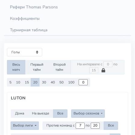
Рефери Thomas Parsons
Коэффициенты
Турнирная таблица
На интервале с
по
Весь
Первый
Второй
матч
тайм
тайм
5
10
15
20
30
40
50
100
LUTON
Дома
На выезде
Все
Выбор сезонов
Выбор лиги
Против команд с
по
Все