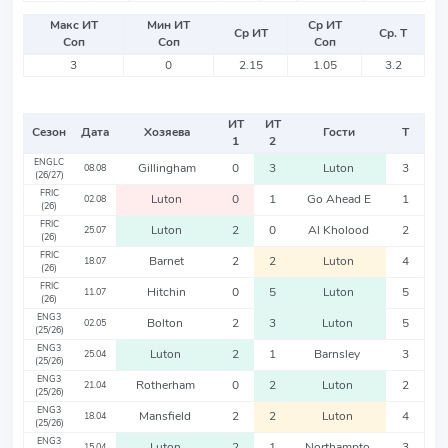
Макс ИТ
Мин ИТ
Ср ИТ
Ср ИТ
Ср. Т
Соп
Соп
Соп
3
0
2.15
1.05
3.2
ИТ
ИТ
Сезон
Дата
Хозяева
Гости
Т
1
2
ENGLC
Gillingham
0
3
Luton
3
08.08
(26/27)
FRIC
Luton
0
1
Go Ahead E
1
02.08
(26)
FRIC
Luton
2
0
Al Kholood
2
25.07
(26)
FRIC
Barnet
2
2
Luton
4
18.07
(26)
FRIC
Hitchin
0
5
Luton
5
11.07
(26)
ENG3
Bolton
2
3
Luton
5
02.05
(25/26)
ENG3
Luton
2
1
Barnsley
3
25.04
(25/26)
ENG3
Rotherham
0
2
Luton
2
21.04
(25/26)
ENG3
Mansfield
2
2
Luton
4
18.04
(25/26)
ENG3
Luton
2
1
Northampto
3
15.04