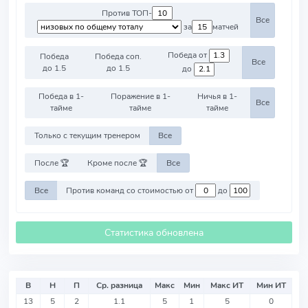
Против ТОП-
Все
за
матчей
Победа от
Победа
Победа соп.
Все
до 1.5
до 1.5
до
Победа в 1-
Поражение в 1-
Ничья в 1-
Все
тайме
тайме
тайме
Только с текущим тренером
Все
После 🏆
Кроме после 🏆
Все
Все
Против команд со стоимостью от
до
Статистика обновлена
В
Н
П
Ср. разница
Макс
Мин
Макс ИТ
Мин ИТ
13
5
2
1.1
5
1
5
0