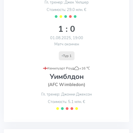
Гл. тренер: Джек Уилшер
Стоимость: 29.0 млн. €
⬤
⬤
⬤
⬤
⬤
1 : 0
01.08.2025, 19:00
Матч окончен
Тур 1
Кенилуэрт Роуд
,
+16 ℃
Уимблдон
(AFC Wimbledon)
Гл. тренер: Джонни Джексон
Стоимость: 5.1 млн. €
⬤
⬤
⬤
⬤
⬤