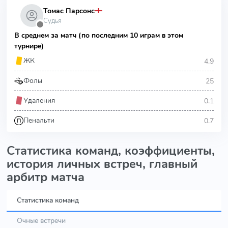
Томас Парсонс
Судья
⬤
В среднем за матч (по последним 10 играм в этом
турнире)
4.9
ЖК
25
Фолы
0.1
Удаления
0.7
Пенальти
Статистика команд, коэффициенты,
история личных встреч, главный
арбитр матча
Статистика команд
Очные встречи