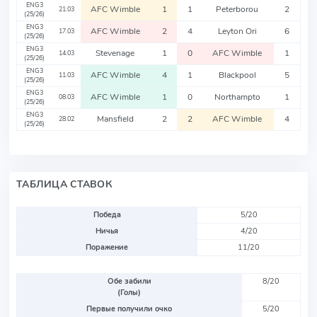
ENG3
AFC Wimble
1
1
Peterborou
2
21.03
(25/26)
ENG3
AFC Wimble
2
4
Leyton Ori
6
17.03
(25/26)
ENG3
Stevenage
1
0
AFC Wimble
1
14.03
(25/26)
ENG3
AFC Wimble
4
1
Blackpool
5
11.03
(25/26)
ENG3
AFC Wimble
1
0
Northampto
1
08.03
(25/26)
ENG3
Mansfield
2
2
AFC Wimble
4
28.02
(25/26)
ТАБЛИЦА СТАВОК
Победа
5/20
Ничья
4/20
Поражение
11/20
Обе забили
8/20
(Голы)
Первые получили очко
5/20