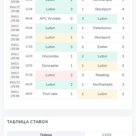
(25/26)
ENGLTC
Luton
3
1
Stockport
4
12.04
(25/26)
ENG3
AFC Wimble
0
3
Luton
3
06.04
(25/26)
ENG3
Luton
2
1
Peterborou
3
03.04
(25/26)
ENG3
Luton
1
1
Stockport
2
21.03
(25/26)
ENG3
Luton
3
2
Exeter
5
17.03
(25/26)
ENG3
Wycombe
1
2
Luton
3
14.03
(25/26)
ENG3
Doncaster
1
1
Luton
2
10.03
(25/26)
ENG3
Luton
2
3
Reading
5
07.03
(25/26)
ENGLTC
Luton
2
1
Northampto
3
04.03
(25/26)
ENG3
Port Vale
1
1
Luton
2
28.02
(25/26)
ТАБЛИЦА СТАВОК
Победа
13/20