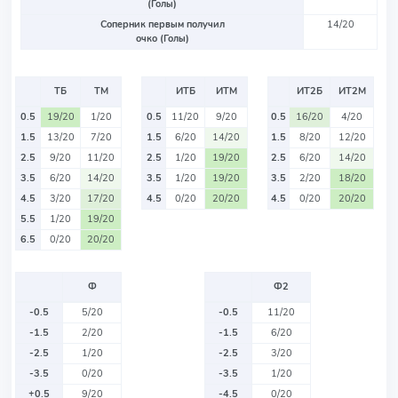
(Голы)
Соперник первым получил
14/20
очко (Голы)
ТБ
ТМ
ИТБ
ИТМ
ИТ2Б
ИТ2М
0.5
19/20
1/20
0.5
11/20
9/20
0.5
16/20
4/20
1.5
13/20
7/20
1.5
6/20
14/20
1.5
8/20
12/20
2.5
9/20
11/20
2.5
1/20
19/20
2.5
6/20
14/20
3.5
6/20
14/20
3.5
1/20
19/20
3.5
2/20
18/20
4.5
3/20
17/20
4.5
0/20
20/20
4.5
0/20
20/20
5.5
1/20
19/20
6.5
0/20
20/20
Ф
Ф2
-0.5
5/20
-0.5
11/20
-1.5
2/20
-1.5
6/20
-2.5
1/20
-2.5
3/20
-3.5
0/20
-3.5
1/20
+0.5
9/20
-4.5
0/20