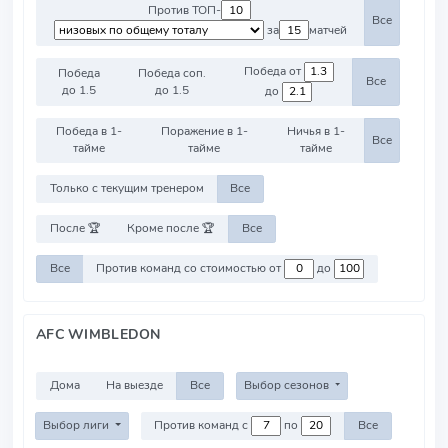
Против ТОП-
Все
за
матчей
Победа от
Победа
Победа соп.
Все
до 1.5
до 1.5
до
Победа в 1-
Поражение в 1-
Ничья в 1-
Все
тайме
тайме
тайме
Только с текущим тренером
Все
После 🏆
Кроме после 🏆
Все
Все
Против команд со стоимостью от
до
AFC WIMBLEDON
Дома
На выезде
Все
Выбор сезонов
Выбор лиги
Против команд с
по
Все