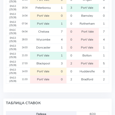
(25/26)
ENG3
Peterborou
1
3
Port Vale
4
16.04
(25/26)
ENG3
Port Vale
0
0
Barnsley
0
14.04
(25/26)
ENG3
Port Vale
1
0
Rotherham
1
07.04
(25/26)
ENGC
Chelsea
7
0
Port Vale
7
04.04
(25/26)
ENG3
Wycombe
4
0
Port Vale
4
28.03
(25/26)
ENG3
Doncaster
1
0
Port Vale
1
24.03
(25/26)
ENG3
Port Vale
1
0
Bolton
1
21.03
(25/26)
ENG3
Blackpool
3
2
Port Vale
5
17.03
(25/26)
ENG3
Port Vale
0
0
Huddersfie
0
14.03
(25/26)
ENG3
Port Vale
0
2
Bradford
2
11.03
(25/26)
ТАБЛИЦА СТАВОК
Победа
8/20