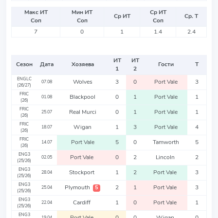
Макс ИТ
Мин ИТ
Ср ИТ
Ср ИТ
Ср. Т
Соп
Соп
Соп
7
0
1
1.4
2.4
ИТ
ИТ
Сезон
Дата
Хозяева
Гости
Т
1
2
ENGLC
Wolves
3
0
Port Vale
3
07.08
(26/27)
FRIC
Blackpool
0
1
Port Vale
1
01.08
(26)
FRIC
Real Murci
0
1
Port Vale
1
25.07
(26)
FRIC
Wigan
1
3
Port Vale
4
18.07
(26)
FRIC
Port Vale
5
0
Tamworth
5
14.07
(26)
ENG3
Port Vale
0
2
Lincoln
2
02.05
(25/26)
ENG3
Stockport
1
2
Port Vale
3
28.04
(25/26)
ENG3
Plymouth
2
1
Port Vale
3
5
25.04
(25/26)
ENG3
Cardiff
1
0
Port Vale
1
22.04
(25/26)
ENG3
Port Vale
0
0
Wigan
0
19.04