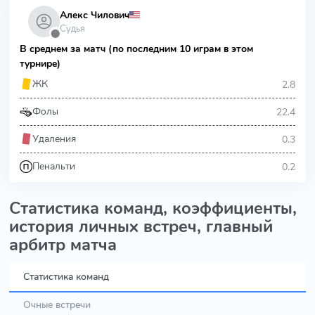
Алекс Чилович
Судья
⬤
В среднем за матч (по последним 10 играм в этом
турнире)
2.8
ЖК
22.4
Фолы
0.3
Удаления
0.2
Пенальти
Статистика команд, коэффициенты,
история личных встреч, главный
арбитр матча
Статистика команд
Очные встречи