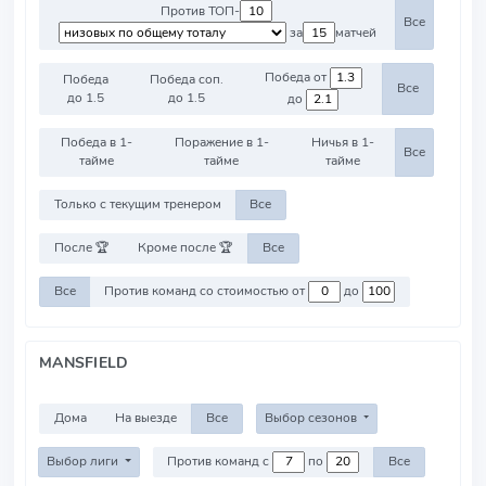
Против ТОП-
Все
за
матчей
Победа от
Победа
Победа соп.
Все
до 1.5
до 1.5
до
Победа в 1-
Поражение в 1-
Ничья в 1-
Все
тайме
тайме
тайме
Только с текущим тренером
Все
После 🏆
Кроме после 🏆
Все
Все
Против команд со стоимостью от
до
MANSFIELD
Дома
На выезде
Все
Выбор сезонов
Выбор лиги
Против команд с
по
Все