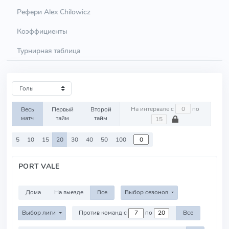
Рефери Alex Chilowicz
Коэффициенты
Турнирная таблица
На интервале с
по
Весь
Первый
Второй
матч
тайм
тайм
5
10
15
20
30
40
50
100
PORT VALE
Дома
На выезде
Все
Выбор сезонов
Выбор лиги
Против команд с
по
Все