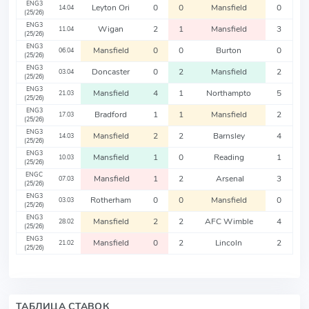
ENG3
Leyton Ori
0
0
Mansfield
0
14.04
(25/26)
ENG3
Wigan
2
1
Mansfield
3
11.04
(25/26)
ENG3
Mansfield
0
0
Burton
0
06.04
(25/26)
ENG3
Doncaster
0
2
Mansfield
2
03.04
(25/26)
ENG3
Mansfield
4
1
Northampto
5
21.03
(25/26)
ENG3
Bradford
1
1
Mansfield
2
17.03
(25/26)
ENG3
Mansfield
2
2
Barnsley
4
14.03
(25/26)
ENG3
Mansfield
1
0
Reading
1
10.03
(25/26)
ENGC
Mansfield
1
2
Arsenal
3
07.03
(25/26)
ENG3
Rotherham
0
0
Mansfield
0
03.03
(25/26)
ENG3
Mansfield
2
2
AFC Wimble
4
28.02
(25/26)
ENG3
Mansfield
0
2
Lincoln
2
21.02
(25/26)
ТАБЛИЦА СТАВОК