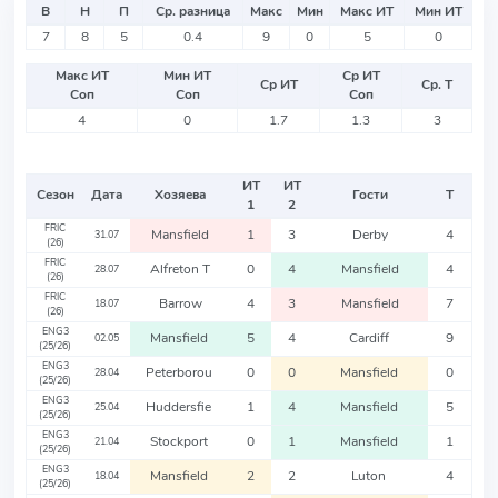
В
Н
П
Ср. разница
Макс
Мин
Макс ИТ
Мин ИТ
7
8
5
0.4
9
0
5
0
Макс ИТ
Мин ИТ
Ср ИТ
Ср ИТ
Ср. Т
Соп
Соп
Соп
4
0
1.7
1.3
3
ИТ
ИТ
Сезон
Дата
Хозяева
Гости
Т
1
2
FRIC
Mansfield
1
3
Derby
4
31.07
(26)
FRIC
Alfreton T
0
4
Mansfield
4
28.07
(26)
FRIC
Barrow
4
3
Mansfield
7
18.07
(26)
ENG3
Mansfield
5
4
Cardiff
9
02.05
(25/26)
ENG3
Peterborou
0
0
Mansfield
0
28.04
(25/26)
ENG3
Huddersfie
1
4
Mansfield
5
25.04
(25/26)
ENG3
Stockport
0
1
Mansfield
1
21.04
(25/26)
ENG3
Mansfield
2
2
Luton
4
18.04
(25/26)