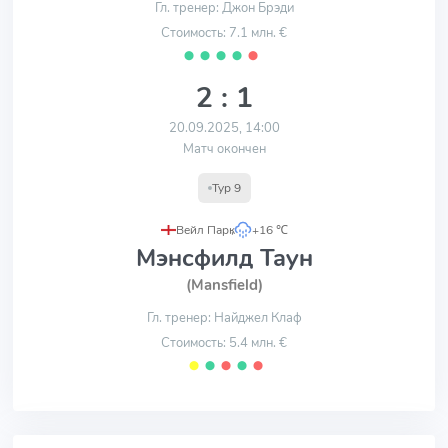
Гл. тренер: Джон Брэди
Стоимость: 7.1 млн. €
⬤
⬤
⬤
⬤
⬤
2 : 1
20.09.2025, 14:00
Матч окончен
Тур 9
Вейл Парк
,
+16 ℃
Мэнсфилд Таун
(Mansfield)
Гл. тренер: Найджел Клаф
Стоимость: 5.4 млн. €
⬤
⬤
⬤
⬤
⬤