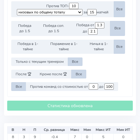
Против ТОП-
Все
за
матчей
Победа от
Победа
Победа соп.
Все
до 1.5
до 1.5
до
Победа в 1-
Поражение в 1-
Ничья в 1-
Все
тайме
тайме
тайме
Только с текущим тренером
Все
После 🏆
Кроме после 🏆
Все
Все
Против команд со стоимостью от
до
Статистика обновлена
В
Н
П
Ср. разница
Макс
Мин
Макс ИТ
Мин ИТ
8
3
9
-0.4
7
0
5
0