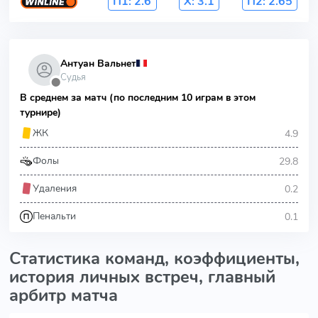
П1:
2.6
Х:
3.1
П2:
2.65
Антуан Вальнет
Судья
⬤
В среднем за матч (по последним 10 играм в этом
турнире)
4.9
ЖК
29.8
Фолы
0.2
Удаления
0.1
Пенальти
Статистика команд, коэффициенты,
история личных встреч, главный
арбитр матча