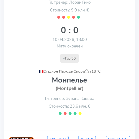
Гл. тренер: Лоран Гийо
Стоимость: 9.9 млн. €
⬤
⬤
⬤
⬤
⬤
0 : 0
10.04.2026, 18:00
Матч окончен
Тур 30
Стадион Парк де Спорт
,
+18 ℃
Монпелье
(Montpellier)
Гл. тренер: Зумана Камара
Стоимость: 23.6 млн. €
⬤
⬤
⬤
⬤
⬤