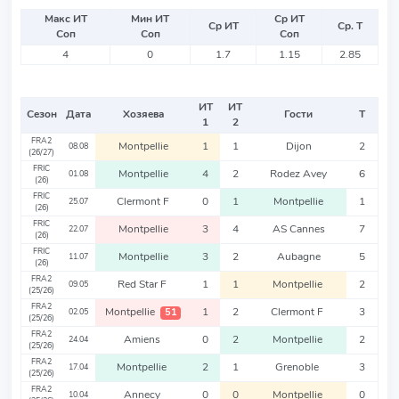
Макс ИТ
Мин ИТ
Ср ИТ
Ср ИТ
Ср. Т
Соп
Соп
Соп
4
0
1.7
1.15
2.85
ИТ
ИТ
Сезон
Дата
Хозяева
Гости
Т
1
2
FRA2
Montpellie
1
1
Dijon
2
08.08
(26/27)
FRIC
Montpellie
4
2
Rodez Avey
6
01.08
(26)
FRIC
Clermont F
0
1
Montpellie
1
25.07
(26)
FRIC
Montpellie
3
4
AS Cannes
7
22.07
(26)
FRIC
Montpellie
3
2
Aubagne
5
11.07
(26)
FRA2
Red Star F
1
1
Montpellie
2
09.05
(25/26)
FRA2
Montpellie
1
2
Clermont F
3
51
02.05
(25/26)
FRA2
Amiens
0
2
Montpellie
2
24.04
(25/26)
FRA2
Montpellie
2
1
Grenoble
3
17.04
(25/26)
FRA2
Annecy
0
0
Montpellie
0
10.04