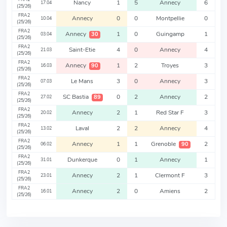
Nancy
1
5
Annecy
6
17.04
(25/26)
FRA2
Annecy
0
0
Montpellie
0
10.04
(25/26)
FRA2
Annecy
1
0
Guingamp
1
30
03.04
(25/26)
FRA2
Saint-Etie
4
0
Annecy
4
21.03
(25/26)
FRA2
Annecy
1
2
Troyes
3
90
16.03
(25/26)
FRA2
Le Mans
3
0
Annecy
3
07.03
(25/26)
FRA2
SC Bastia
0
2
Annecy
2
89
27.02
(25/26)
FRA2
Annecy
2
1
Red Star F
3
20.02
(25/26)
FRA2
Laval
2
2
Annecy
4
13.02
(25/26)
FRA2
Annecy
1
1
Grenoble
2
90
06.02
(25/26)
FRA2
Dunkerque
0
1
Annecy
1
31.01
(25/26)
FRA2
Annecy
2
1
Clermont F
3
23.01
(25/26)
FRA2
Annecy
2
0
Amiens
2
16.01
(25/26)