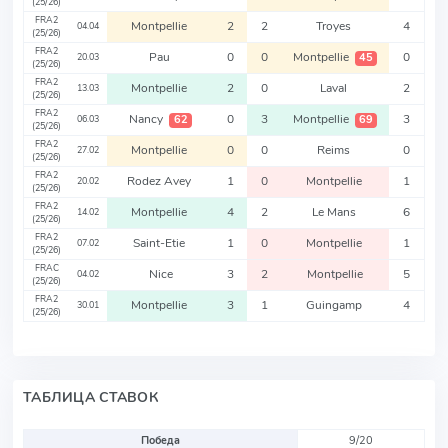
(25/26)
FRA2
Montpellie
2
2
Troyes
4
04.04
(25/26)
FRA2
Pau
0
0
Montpellie
0
45
20.03
(25/26)
FRA2
Montpellie
2
0
Laval
2
13.03
(25/26)
FRA2
Nancy
0
3
Montpellie
3
62
69
06.03
(25/26)
FRA2
Montpellie
0
0
Reims
0
27.02
(25/26)
FRA2
Rodez Avey
1
0
Montpellie
1
20.02
(25/26)
FRA2
Montpellie
4
2
Le Mans
6
14.02
(25/26)
FRA2
Saint-Etie
1
0
Montpellie
1
07.02
(25/26)
FRAC
Nice
3
2
Montpellie
5
04.02
(25/26)
FRA2
Montpellie
3
1
Guingamp
4
30.01
(25/26)
ТАБЛИЦА СТАВОК
Победа
9/20