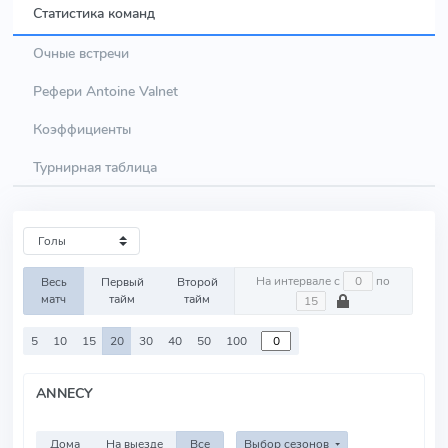
Статистика команд
Очные встречи
Рефери Antoine Valnet
Коэффициенты
Турнирная таблица
На интервале с
по
Весь
Первый
Второй
матч
тайм
тайм
5
10
15
20
30
40
50
100
ANNECY
Дома
На выезде
Все
Выбор сезонов