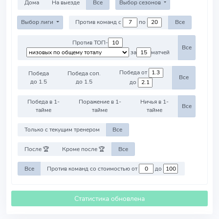
Дома
На выезде
Все
Выбор сезонов
Выбор лиги
Против команд с
по
Все
Против ТОП-
Все
за
матчей
Победа от
Победа
Победа соп.
Все
до 1.5
до 1.5
до
Победа в 1-
Поражение в 1-
Ничья в 1-
Все
тайме
тайме
тайме
Только с текущим тренером
Все
После 🏆
Кроме после 🏆
Все
Все
Против команд со стоимостью от
до
Статистика обновлена