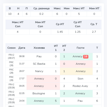
В
Н
П
Ср. разница
Макс
Мин
Макс ИТ
Мин ИТ
10
4
6
0.2
6
0
5
0
Макс ИТ
Мин ИТ
Ср ИТ
Ср ИТ
Ср. Т
Соп
Соп
Соп
4
0
1.45
1.25
2.7
ИТ
ИТ
Сезон
Дата
Хозяева
Гости
Т
1
2
FRA2
Pau
0
1
Annecy
1
16
08.08
(26/27)
FRIC
SC Bastia
1
0
Annecy
1
31.07
(26)
FRIC
Nancy
1
1
Annecy
2
28.07
(26)
FRIC
Annecy
0
4
Sion
4
17.07
(26)
FRA2
Annecy
1
2
Rodez Avey
3
09.05
(25/26)
FRA2
Boulogne
1
2
Annecy
3
02.05
(25/26)
FRA2
Annecy
5
1
Pau
6
24.04
(25/26)
FRA2