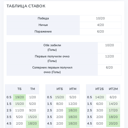
ТАБЛИЦА СТАВОК
Победа
10/20
Ничья
4/20
Поражение
6/20
Обе забили
10/20
(Голы)
Первые получили очко
12/20
(Голы)
Соперник первым получил
6/20
очко (Голы)
ТБ
ТМ
ИТБ
ИТМ
ИТ2Б
ИТ2М
0.5
19/20
1/20
0.5
15/20
5/20
0.5
14/20
6/20
1.5
15/20
5/20
1.5
8/20
12/20
1.5
6/20
14/20
2.5
11/20
9/20
2.5
2/20
18/20
2.5
3/20
17/20
3.5
5/20
15/20
3.5
2/20
18/20
3.5
2/20
18/20
4.5
2/20
18/20
4.5
2/20
18/20
4.5
0/20
20/20