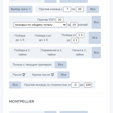
Выбор лиги
Против команд с
по
Все
Против ТОП-
Все
за
матчей
Победа от
Победа
Победа соп.
Все
до 1.5
до 1.5
до
Победа в 1-
Поражение в 1-
Ничья в 1-
Все
тайме
тайме
тайме
Только с текущим тренером
Все
После 🏆
Кроме после 🏆
Все
Все
Против команд со стоимостью от
до
MONTPELLIER