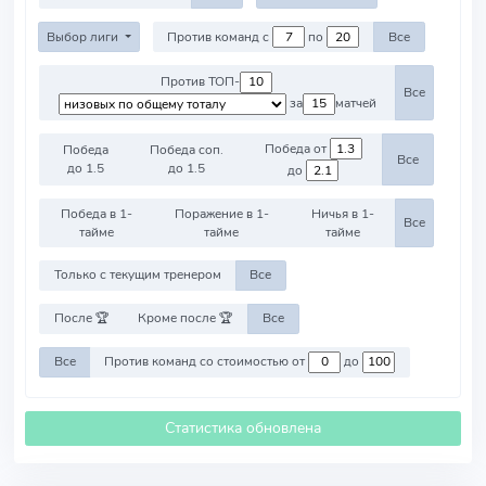
Выбор лиги
Против команд с
по
Все
Против ТОП-
Все
за
матчей
Победа от
Победа
Победа соп.
Все
до 1.5
до 1.5
до
Победа в 1-
Поражение в 1-
Ничья в 1-
Все
тайме
тайме
тайме
Только с текущим тренером
Все
После 🏆
Кроме после 🏆
Все
Все
Против команд со стоимостью от
до
Статистика обновлена