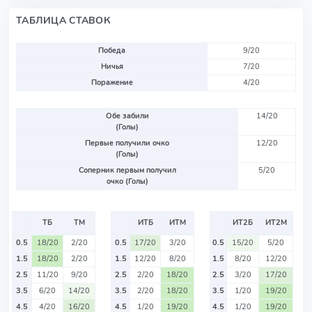
ТАБЛИЦА СТАВОК
Победа
9/20
Ничья
7/20
Поражение
4/20
Обе забили
14/20
(Голы)
Первые получили очко
12/20
(Голы)
Соперник первым получил
5/20
очко (Голы)
ТБ
ТМ
ИТБ
ИТМ
ИТ2Б
ИТ2М
0.5
18/20
2/20
0.5
17/20
3/20
0.5
15/20
5/20
1.5
18/20
2/20
1.5
12/20
8/20
1.5
8/20
12/20
2.5
11/20
9/20
2.5
2/20
18/20
2.5
3/20
17/20
3.5
6/20
14/20
3.5
2/20
18/20
3.5
1/20
19/20
4.5
4/20
16/20
4.5
1/20
19/20
4.5
1/20
19/20