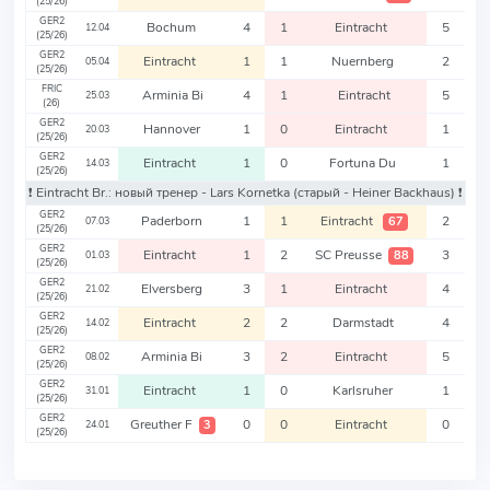
(25/26)
GER2
Bochum
4
1
Eintracht
5
12.04
(25/26)
GER2
Eintracht
1
1
Nuernberg
2
05.04
(25/26)
FRIC
Arminia Bi
4
1
Eintracht
5
25.03
(26)
GER2
Hannover
1
0
Eintracht
1
20.03
(25/26)
GER2
Eintracht
1
0
Fortuna Du
1
14.03
(25/26)
❗️ Eintracht Br.: новый тренер - Lars Kornetka
(старый - Heiner Backhaus)
❗️
GER2
Paderborn
1
1
Eintracht
2
67
07.03
(25/26)
GER2
Eintracht
1
2
SC Preusse
3
88
01.03
(25/26)
GER2
Elversberg
3
1
Eintracht
4
21.02
(25/26)
GER2
Eintracht
2
2
Darmstadt
4
14.02
(25/26)
GER2
Arminia Bi
3
2
Eintracht
5
08.02
(25/26)
GER2
Eintracht
1
0
Karlsruher
1
31.01
(25/26)
GER2
Greuther F
0
0
Eintracht
0
3
24.01
(25/26)