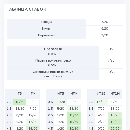
ТАБЛИЦА СТАВОК
Победа
5/20
Ничья
6/20
Поражение
9/20
Обе забили
10/20
(Голы)
Первые получили очко
7/20
(Голы)
Соперник первым получил
10/20
очко (Голы)
ТБ
ТМ
ИТБ
ИТМ
ИТ2Б
ИТ2М
0.5
18/20
2/20
0.5
14/20
6/20
0.5
14/20
6/20
1.5
13/20
7/20
1.5
5/20
15/20
1.5
7/20
13/20
2.5
8/20
12/20
2.5
1/20
19/20
2.5
4/20
16/20
3.5
6/20
14/20
3.5
1/20
19/20
3.5
2/20
18/20
4.5
4/20
16/20
4.5
1/20
19/20
4.5
0/20
20/20