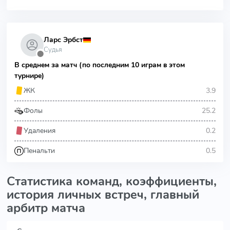
Ларс Эрбст
Судья
⬤
В среднем за матч (по последним 10 играм в этом
турнире)
3.9
ЖК
25.2
Фолы
0.2
Удаления
0.5
Пенальти
Статистика команд, коэффициенты,
история личных встреч, главный
арбитр матча