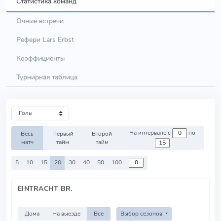
Статистика команд
Очные встречи
Рефери Lars Erbst
Коэффициенты
Турнирная таблица
На интервале с
по
Весь
Первый
Второй
матч
тайм
тайм
5
10
15
20
30
40
50
100
EINTRACHT BR.
Дома
На выезде
Все
Выбор сезонов