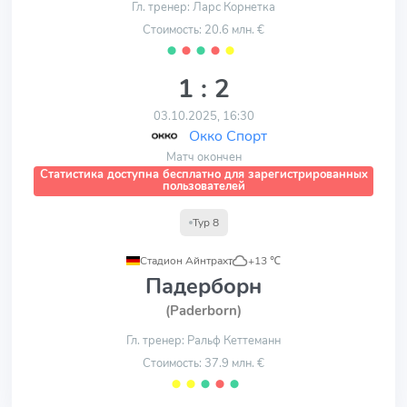
Гл. тренер: Ларс Корнетка
Стоимость: 20.6 млн. €
⬤
⬤
⬤
⬤
⬤
1 : 2
03.10.2025, 16:30
Окко Спорт
Матч окончен
Статистика доступна бесплатно для зарегистрированных
пользователей
Тур 8
Стадион Айнтрахт
,
+13 ℃
Падерборн
(Paderborn)
Гл. тренер: Ральф Кеттеманн
Стоимость: 37.9 млн. €
⬤
⬤
⬤
⬤
⬤