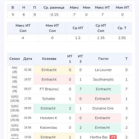
В
Н
П
Ср. разница
Макс
Мин
Макс ИТ
Мин ИТ
5
6
9
-0.15
7
0
7
0
Макс ИТ
Мин ИТ
Ср ИТ
Ср ИТ
Ср. Т
Соп
Соп
Соп
4
0
1.2
1.35
2.55
ИТ
ИТ
Сезон
Дата
Хозяева
Гости
Т
1
2
FRIC
Eintracht
0
0
La Louvier
0
01.08
(26)
FRIC
Eintracht
0
1
Southampto
1
24.07
(26)
FRIC
FT Braunsc
0
7
Eintracht
7
05.07
(26)
GER2
Schalke
1
0
Eintracht
1
17.05
(25/26)
GER2
Eintracht
2
1
Dynamo Dre
3
09.05
(25/26)
GER2
Holstein K
2
0
Eintracht
2
02.05
(25/26)
GER2
Kaiserslau
0
2
Eintracht
2
24.04
(25/26)
GER2
Eintracht
1
1
Hertha Ber
2
73
19.04