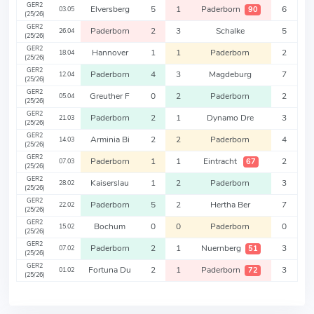
GER2
Elversberg
5
1
Paderborn
6
90
03.05
(25/26)
GER2
Paderborn
2
3
Schalke
5
26.04
(25/26)
GER2
Hannover
1
1
Paderborn
2
18.04
(25/26)
GER2
Paderborn
4
3
Magdeburg
7
12.04
(25/26)
GER2
Greuther F
0
2
Paderborn
2
05.04
(25/26)
GER2
Paderborn
2
1
Dynamo Dre
3
21.03
(25/26)
GER2
Arminia Bi
2
2
Paderborn
4
14.03
(25/26)
GER2
Paderborn
1
1
Eintracht
2
67
07.03
(25/26)
GER2
Kaiserslau
1
2
Paderborn
3
28.02
(25/26)
GER2
Paderborn
5
2
Hertha Ber
7
22.02
(25/26)
GER2
Bochum
0
0
Paderborn
0
15.02
(25/26)
GER2
Paderborn
2
1
Nuernberg
3
51
07.02
(25/26)
GER2
Fortuna Du
2
1
Paderborn
3
72
01.02
(25/26)