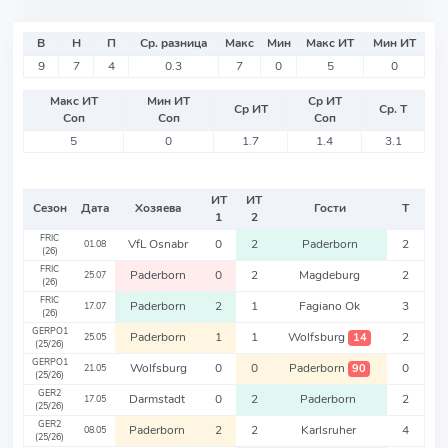
В
Н
П
Ср. разница
Макс
Мин
Макс ИТ
Мин ИТ
9
7
4
0.3
7
0
5
0
Макс ИТ
Мин ИТ
Ср ИТ
Ср ИТ
Ср. Т
Соп
Соп
Соп
5
0
1.7
1.4
3.1
ИТ
ИТ
Сезон
Дата
Хозяева
Гости
Т
1
2
FRIC
VfL Osnabr
0
2
Paderborn
2
01.08
(26)
FRIC
Paderborn
0
2
Magdeburg
2
25.07
(26)
FRIC
Paderborn
2
1
Fagiano Ok
3
17.07
(26)
GERPO1
Paderborn
1
1
Wolfsburg
2
14
25.05
(25/26)
GERPO1
Wolfsburg
0
0
Paderborn
0
90
21.05
(25/26)
GER2
Darmstadt
0
2
Paderborn
2
17.05
(25/26)
GER2
Paderborn
2
2
Karlsruher
4
08.05
(25/26)