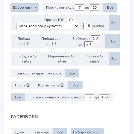
Выбор лиги
Против команд с
по
Все
Против ТОП-
Все
за
матчей
Победа от
Победа
Победа соп.
Все
до 1.5
до 1.5
до
Победа в 1-
Поражение в 1-
Ничья в 1-
Все
тайме
тайме
тайме
Только с текущим тренером
Все
После 🏆
Кроме после 🏆
Все
Все
Против команд со стоимостью от
до
PADERBORN
Дома
На выезде
Все
Выбор сезонов