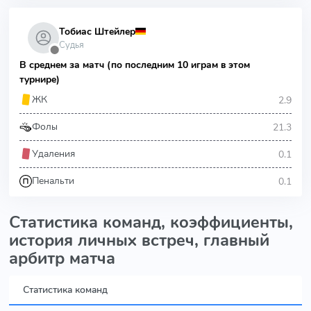
Тобиас Штейлер
Судья
⬤
В среднем за матч (по последним 10 играм в этом
турнире)
2.9
ЖК
21.3
Фолы
0.1
Удаления
0.1
Пенальти
Статистика команд, коэффициенты,
история личных встреч, главный
арбитр матча
Статистика команд