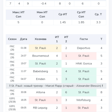
7
4
9
-0.4
8
0
6
0
Макс ИТ
Мин ИТ
Ср ИТ
Ср ИТ
Ср. Т
Соп
Соп
Соп
5
0
1.45
1.85
3.3
ИТ
ИТ
Сезон
Дата
Хозяева
Гости
Т
1
2
FRIC
St. Pauli
2
2
Deportivo
4
01.08
(26)
FRIC
Bournemout
4
1
St. Pauli
5
24.07
(26)
FRIC
St. Pauli
2
1
HNK Gorica
3
19.07
(26)
FRIC
Babelsberg
1
4
St. Pauli
5
11.07
(26)
FRIC
Emden
1
3
St. Pauli
4
04.07
(26)
❗️ St. Pauli: новый тренер - Marcel Rapp
(старый - Alexander Blessin)
❗️
FRIC
Altona
2
6
St. Pauli
8
30.06
(26)
GER1
St. Pauli
1
3
Wolfsburg
4
16.05
(25/26)
GER1
RB Leipzig
2
1
St. Pauli
3
09.05
(25/26)