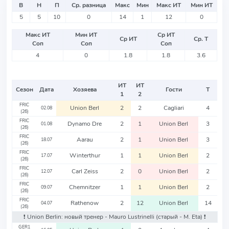
В
Н
П
Ср. разница
Макс
Мин
Макс ИТ
Мин ИТ
5
5
10
0
14
1
12
0
Макс ИТ
Мин ИТ
Ср ИТ
Ср ИТ
Ср. Т
Соп
Соп
Соп
4
0
1.8
1.8
3.6
ИТ
ИТ
Сезон
Дата
Хозяева
Гости
Т
1
2
FRIC
Union Berl
2
2
Cagliari
4
02.08
(26)
FRIC
Dynamo Dre
2
1
Union Berl
3
01.08
(26)
FRIC
Aarau
2
1
Union Berl
3
18.07
(26)
FRIC
Winterthur
1
1
Union Berl
2
17.07
(26)
FRIC
Carl Zeiss
2
0
Union Berl
2
12.07
(26)
FRIC
Chemnitzer
1
1
Union Berl
2
09.07
(26)
FRIC
Rathenow
2
12
Union Berl
14
04.07
(26)
❗️ Union Berlin: новый тренер - Mauro Lustrinelli
(старый - M. Eta)
❗️
GER1