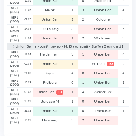
Union Berl
4
0
Augsburg
4
16.05
(25/26)
GER1
Mainz
1
3
Union Berl
4
10.05
(25/26)
GER1
Union Berl
2
2
Cologne
4
02.05
(25/26)
GER1
RB Leipzig
3
1
Union Berl
4
24.04
(25/26)
GER1
Union Berl
1
2
Wolfsburg
3
18.04
(25/26)
❗️ Union Berlin: новый тренер - M. Eta
(старый - Steffen Baumgart)
❗️
GER1
Heidenheim
3
1
Union Berl
4
11.04
(25/26)
GER1
Union Berl
1
1
St. Pauli
2
90
05.04
(25/26)
GER1
Bayern
4
0
Union Berl
4
21.03
(25/26)
GER1
Freiburg
0
1
Union Berl
1
15.03
(25/26)
GER1
Union Berl
1
4
Werder Bre
5
19
08.03
(25/26)
GER1
Borussia M
1
0
Union Berl
1
28.02
(25/26)
GER1
Union Berl
1
0
Leverkusen
1
21.02
(25/26)
GER1
Hamburg
3
2
Union Berl
5
14.02
(25/26)