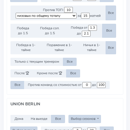
Против ТОП-
Все
за
матчей
Победа от
Победа
Победа соп.
Все
до 1.5
до 1.5
до
Победа в 1-
Поражение в 1-
Ничья в 1-
Все
тайме
тайме
тайме
Только с текущим тренером
Все
После 🏆
Кроме после 🏆
Все
Все
Против команд со стоимостью от
до
UNION BERLIN
Дома
На выезде
Все
Выбор сезонов