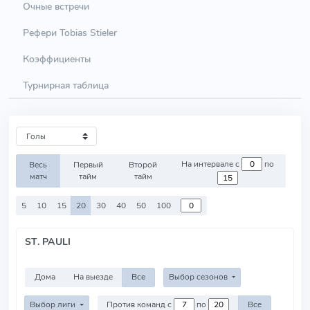
Очные встречи
Рефери Tobias Stieler
Коэффициенты
Турнирная таблица
На интервале с
по
Весь
Первый
Второй
матч
тайм
тайм
5
10
15
20
30
40
50
100
ST. PAULI
Дома
На выезде
Все
Выбор сезонов
Выбор лиги
Против команд с
по
Все