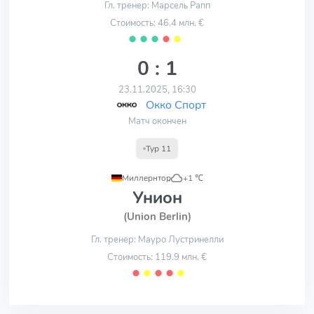
Гл. тренер: Марсель Рапп
Стоимость: 46.4 млн. €
⬤
⬤
⬤
⬤
⬤
0 : 1
23.11.2025, 16:30
Окко Спорт
Матч окончен
Тур 11
Миллернтор
,
+1 ℃
Унион
(Union Berlin)
Гл. тренер: Мауро Лустринелли
Стоимость: 119.9 млн. €
⬤
⬤
⬤
⬤
⬤