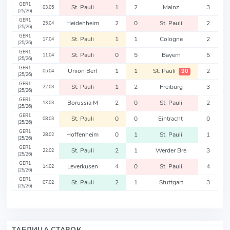
GER1
St. Pauli
1
2
Mainz
3
03.05
(25/26)
GER1
Heidenheim
2
0
St. Pauli
2
25.04
(25/26)
GER1
St. Pauli
1
1
Cologne
2
17.04
(25/26)
GER1
St. Pauli
0
5
Bayern
5
11.04
(25/26)
GER1
Union Berl
1
1
St. Pauli
2
90
05.04
(25/26)
GER1
St. Pauli
1
2
Freiburg
3
22.03
(25/26)
GER1
Borussia M
2
0
St. Pauli
2
13.03
(25/26)
GER1
St. Pauli
0
0
Eintracht
0
08.03
(25/26)
GER1
Hoffenheim
0
1
St. Pauli
1
28.02
(25/26)
GER1
St. Pauli
2
1
Werder Bre
3
22.02
(25/26)
GER1
Leverkusen
4
0
St. Pauli
4
14.02
(25/26)
GER1
St. Pauli
2
1
Stuttgart
3
07.02
(25/26)
ТАБЛИЦА СТАВОК