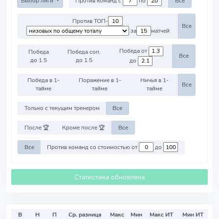
Выбор лиги
Против команд с
по
Все
Против ТОП-
Все
за
матчей
Победа от
Победа
Победа соп.
Все
до 1.5
до 1.5
до
Победа в 1-
Поражение в 1-
Ничья в 1-
Все
тайме
тайме
тайме
Только с текущим тренером
Все
После 🏆
Кроме после 🏆
Все
Все
Против команд со стоимостью от
до
Статистика обновлена
В
Н
П
Ср. разница
Макс
Мин
Макс ИТ
Мин ИТ