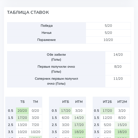
ТАБЛИЦА СТАВОК
Победа
5/20
Ничья
5/20
Поражение
10/20
Обе забили
14/20
(Голы)
Первые получили очко
8/20
(Голы)
Соперник первым получил
11/20
очко (Голы)
ТБ
ТМ
ИТБ
ИТМ
ИТ2Б
ИТ2М
0.5
20/20
0/20
0.5
17/20
3/20
0.5
17/20
3/20
1.5
17/20
3/20
1.5
6/20
14/20
1.5
12/20
8/20
2.5
13/20
7/20
2.5
3/20
17/20
2.5
5/20
15/20
3.5
10/20
10/20
3.5
2/20
18/20
3.5
2/20
18/20