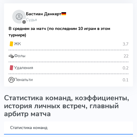
Бастиан Данкерт
Судья
⬤
В среднем за матч (по последним 10 играм в этом
турнире)
3.7
ЖК
22
Фолы
0.2
Удаления
0.1
Пенальти
Статистика команд, коэффициенты,
история личных встреч, главный
арбитр матча
Статистика команд