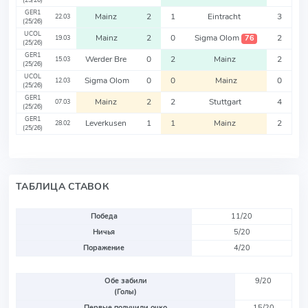
(25/26)
GER1
Mainz
2
1
Eintracht
3
22.03
(25/26)
UCOL
Mainz
2
0
Sigma Olom
2
76
19.03
(25/26)
GER1
Werder Bre
0
2
Mainz
2
15.03
(25/26)
UCOL
Sigma Olom
0
0
Mainz
0
12.03
(25/26)
GER1
Mainz
2
2
Stuttgart
4
07.03
(25/26)
GER1
Leverkusen
1
1
Mainz
2
28.02
(25/26)
ТАБЛИЦА СТАВОК
Победа
11/20
Ничья
5/20
Поражение
4/20
Обе забили
9/20
(Голы)
Первые получили очко
15/20