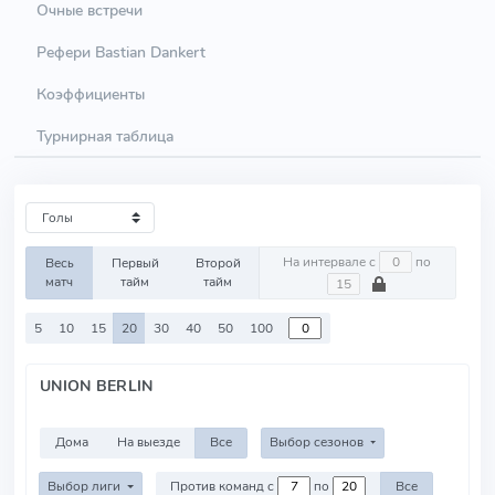
Очные встречи
Рефери Bastian Dankert
Коэффициенты
Турнирная таблица
На интервале с
по
Весь
Первый
Второй
матч
тайм
тайм
5
10
15
20
30
40
50
100
UNION BERLIN
Дома
На выезде
Все
Выбор сезонов
Выбор лиги
Против команд с
по
Все