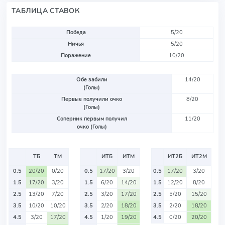
ТАБЛИЦА СТАВОК
Победа
5/20
Ничья
5/20
Поражение
10/20
Обе забили
14/20
(Голы)
Первые получили очко
8/20
(Голы)
Соперник первым получил
11/20
очко (Голы)
ТБ
ТМ
ИТБ
ИТМ
ИТ2Б
ИТ2М
0.5
20/20
0/20
0.5
17/20
3/20
0.5
17/20
3/20
1.5
17/20
3/20
1.5
6/20
14/20
1.5
12/20
8/20
2.5
13/20
7/20
2.5
3/20
17/20
2.5
5/20
15/20
3.5
10/20
10/20
3.5
2/20
18/20
3.5
2/20
18/20
4.5
3/20
17/20
4.5
1/20
19/20
4.5
0/20
20/20