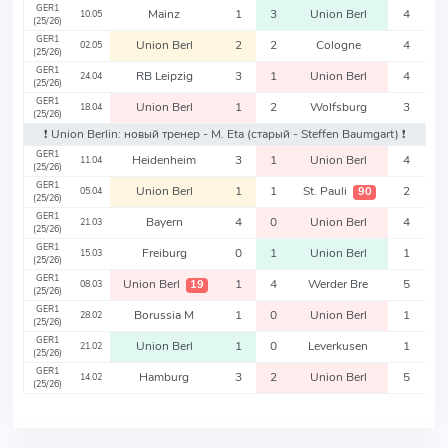
GER1
Mainz
1
3
Union Berl
4
10.05
(25/26)
GER1
Union Berl
2
2
Cologne
4
02.05
(25/26)
GER1
RB Leipzig
3
1
Union Berl
4
24.04
(25/26)
GER1
Union Berl
1
2
Wolfsburg
3
18.04
(25/26)
❗️ Union Berlin: новый тренер - M. Eta
(старый - Steffen Baumgart)
❗️
GER1
Heidenheim
3
1
Union Berl
4
11.04
(25/26)
GER1
Union Berl
1
1
St. Pauli
2
90
05.04
(25/26)
GER1
Bayern
4
0
Union Berl
4
21.03
(25/26)
GER1
Freiburg
0
1
Union Berl
1
15.03
(25/26)
GER1
Union Berl
1
4
Werder Bre
5
19
08.03
(25/26)
GER1
Borussia M
1
0
Union Berl
1
28.02
(25/26)
GER1
Union Berl
1
0
Leverkusen
1
21.02
(25/26)
GER1
Hamburg
3
2
Union Berl
5
14.02
(25/26)