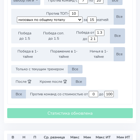
Выбор лиги
Против команд с
по
Все
Против ТОП-
Все
за
матчей
Победа от
Победа
Победа соп.
Все
до 1.5
до 1.5
до
Победа в 1-
Поражение в 1-
Ничья в 1-
Все
тайме
тайме
тайме
Только с текущим тренером
Все
После 🏆
Кроме после 🏆
Все
Все
Против команд со стоимостью от
до
Статистика обновлена
В
Н
П
Ср. разница
Макс
Мин
Макс ИТ
Мин ИТ