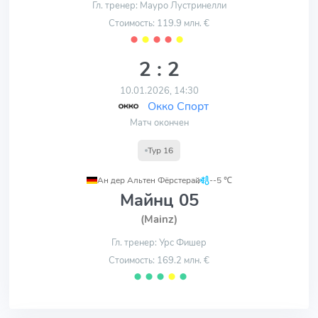
Гл. тренер: Мауро Лустринелли
Стоимость: 119.9 млн. €
⬤
⬤
⬤
⬤
⬤
2 : 2
10.01.2026, 14:30
Окко Спорт
Матч окончен
Тур 16
Ан дер Альтен Фёрстерай
,
--5 ℃
Майнц 05
(Mainz)
Гл. тренер: Урс Фишер
Стоимость: 169.2 млн. €
⬤
⬤
⬤
⬤
⬤