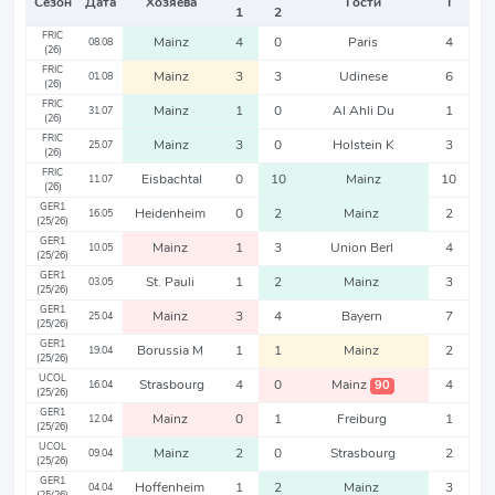
Сезон
Дата
Хозяева
Гости
Т
1
2
FRIC
Mainz
4
0
Paris
4
08.08
(26)
FRIC
Mainz
3
3
Udinese
6
01.08
(26)
FRIC
Mainz
1
0
Al Ahli Du
1
31.07
(26)
FRIC
Mainz
3
0
Holstein K
3
25.07
(26)
FRIC
Eisbachtal
0
10
Mainz
10
11.07
(26)
GER1
Heidenheim
0
2
Mainz
2
16.05
(25/26)
GER1
Mainz
1
3
Union Berl
4
10.05
(25/26)
GER1
St. Pauli
1
2
Mainz
3
03.05
(25/26)
GER1
Mainz
3
4
Bayern
7
25.04
(25/26)
GER1
Borussia M
1
1
Mainz
2
19.04
(25/26)
UCOL
Strasbourg
4
0
Mainz
4
90
16.04
(25/26)
GER1
Mainz
0
1
Freiburg
1
12.04
(25/26)
UCOL
Mainz
2
0
Strasbourg
2
09.04
(25/26)
GER1
Hoffenheim
1
2
Mainz
3
04.04