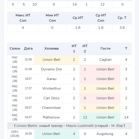
5
5
10
0
14
1
12
0
Макс ИТ
Мин ИТ
Ср ИТ
Ср ИТ
Ср. Т
Соп
Соп
Соп
4
0
1.8
1.8
3.6
ИТ
ИТ
Сезон
Дата
Хозяева
Гости
Т
1
2
FRIC
Union Berl
2
2
Cagliari
4
02.08
(26)
FRIC
Dynamo Dre
2
1
Union Berl
3
01.08
(26)
FRIC
Aarau
2
1
Union Berl
3
18.07
(26)
FRIC
Winterthur
1
1
Union Berl
2
17.07
(26)
FRIC
Carl Zeiss
2
0
Union Berl
2
12.07
(26)
FRIC
Chemnitzer
1
1
Union Berl
2
09.07
(26)
FRIC
Rathenow
2
12
Union Berl
14
04.07
(26)
❗️ Union Berlin: новый тренер - Mauro Lustrinelli
(старый - M. Eta)
❗️
GER1
Union Berl
4
0
Augsburg
4
16.05
(25/26)