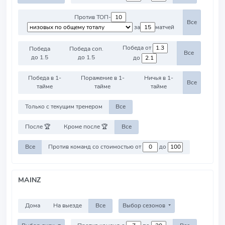
Против ТОП-
Все
за
матчей
Победа от
Победа
Победа соп.
Все
до 1.5
до 1.5
до
Победа в 1-
Поражение в 1-
Ничья в 1-
Все
тайме
тайме
тайме
Только с текущим тренером
Все
После 🏆
Кроме после 🏆
Все
Все
Против команд со стоимостью от
до
MAINZ
Дома
На выезде
Все
Выбор сезонов