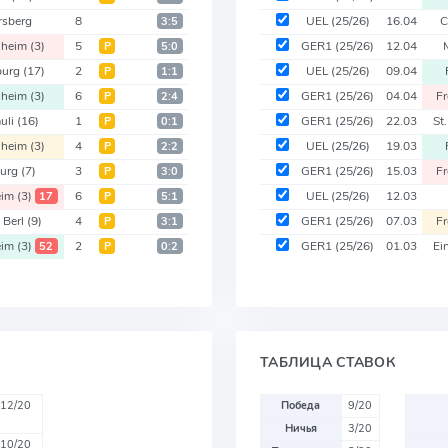
rsberg
8
UEL
(25/26)
16.04
C
3:5
nheim
(3)
5
GER1
(25/26)
12.04
Р
5:0
burg
(17)
2
UEL
(25/26)
09.04
Р
1:1
nheim
(3)
6
GER1
(25/26)
04.04
F
Р
2:4
auli
(16)
1
GER1
(25/26)
22.03
St
Р
0:1
nheim
(3)
4
UEL
(25/26)
19.03
Р
2:2
burg
(7)
3
GER1
(25/26)
15.03
F
Р
3:0
eim
(3)
6
UEL
(25/26)
12.03
17
Р
5:1
 Berl
(9)
4
GER1
(25/26)
07.03
F
Р
3:1
eim
(3)
2
GER1
(25/26)
01.03
Ei
52
Р
0:2
ТАБЛИЦА СТАВОК
12/20
Победа
9/20
Ничья
3/20
10/20