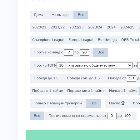
Дома
На выезде
Все
2020/21
2021/22
2022/23
2023/24
2024
2024/25
Champions League
Europa League
Bundesliga
DFB Pokal
Против команд с
по
Все
Против ТОП-
за
Победа до 1.5
Победа соп. до 1.5
Победа от
д
Победа в 1-тайме
Поражение в 1-тайме
Ничья в 1-тайме
Только с текущим тренером
Все
После 🏆
Кро
Все
Против команд со стоимостью от
до