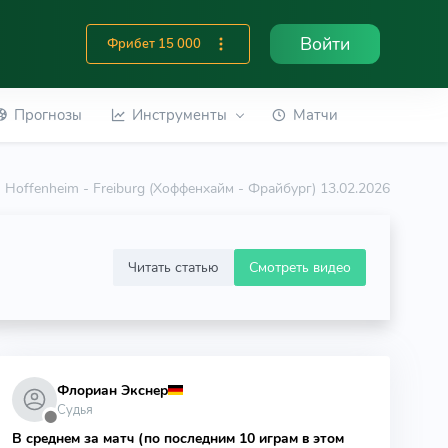
Войти
Фрибет 15 000
Прогнозы
Инструменты
Матчи
Hoffenheim - Freiburg (Хоффенхайм - Фрайбург) 13.02.2026
Читать статью
Смотреть видео
Флориан Экснер
Судья
⬤
В среднем за матч (по последним 10 играм в этом