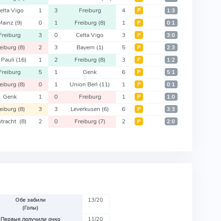
elta Vigo
1
3
Freiburg
4
Р
1:3
Mainz
(9)
0
1
Freiburg
(8)
1
Р
0:1
Freiburg
3
0
Celta Vigo
3
Р
3:0
reiburg
(8)
2
3
Bayern
(1)
5
Р
2:3
. Pauli
(16)
1
2
Freiburg
(8)
3
Р
1:2
Freiburg
5
1
Genk
6
Р
5:1
reiburg
(8)
0
1
Union Berl
(11)
1
Р
0:1
Genk
1
0
Freiburg
1
Р
1:0
reiburg
(8)
3
3
Leverkusen
(6)
6
Р
3:3
ntracht
(8)
2
0
Freiburg
(7)
2
Р
2:0
Обе забили
13/20
(Голы)
Первые получили очко
11/20