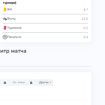
турнире)
4.7
ЖК
22.5
Фолы
0.2
Удаления
0.4
Пенальти
итр матча
Оп. атаки
Другое