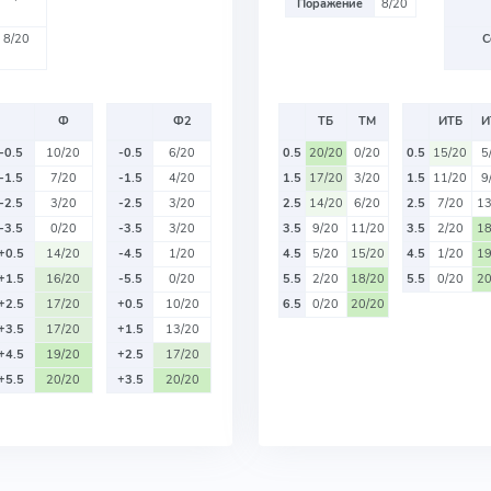
Поражение
8/20
8/20
С
Ф
Ф2
ТБ
ТМ
ИТБ
И
-0.5
10/20
-0.5
6/20
0.5
20/20
0/20
0.5
15/20
5
-1.5
7/20
-1.5
4/20
1.5
17/20
3/20
1.5
11/20
9
-2.5
3/20
-2.5
3/20
2.5
14/20
6/20
2.5
7/20
13
-3.5
0/20
-3.5
3/20
3.5
9/20
11/20
3.5
2/20
18
+0.5
14/20
-4.5
1/20
4.5
5/20
15/20
4.5
1/20
19
+1.5
16/20
-5.5
0/20
5.5
2/20
18/20
5.5
0/20
20
+2.5
17/20
+0.5
10/20
6.5
0/20
20/20
+3.5
17/20
+1.5
13/20
+4.5
19/20
+2.5
17/20
+5.5
20/20
+3.5
20/20