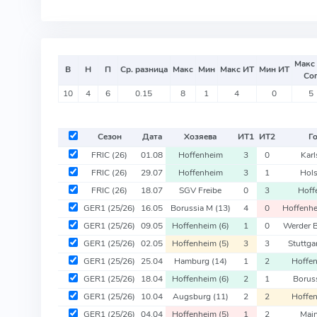
Макс
В
Н
П
Ср. разница
Макс
Мин
Макс ИТ
Мин ИТ
Со
10
4
6
0.15
8
1
4
0
5
Сезон
Дата
Хозяева
ИТ
1
ИТ
2
Г
FRIC
(26)
01.08
Hoffenheim
3
0
Karl
FRIC
(26)
29.07
Hoffenheim
3
1
Hols
FRIC
(26)
18.07
SGV Freibe
0
3
Hoff
GER1
(25/26)
16.05
Borussia M
(13)
4
0
Hoffenh
GER1
(25/26)
09.05
Hoffenheim
(6)
1
0
Werder 
GER1
(25/26)
02.05
Hoffenheim
(5)
3
3
Stuttga
GER1
(25/26)
25.04
Hamburg
(14)
1
2
Hoffe
GER1
(25/26)
18.04
Hoffenheim
(6)
2
1
Borus
GER1
(25/26)
10.04
Augsburg
(11)
2
2
Hoffe
GER1
(25/26)
04.04
Hoffenheim
(5)
1
2
Mai