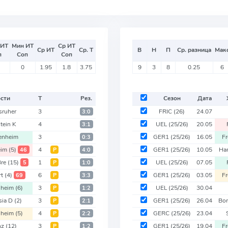
 ИТ
Мин ИТ
Ср ИТ
Ср ИТ
Ср. Т
В
Н
П
Ср. разница
Мак
п
Соп
Соп
0
1.95
1.8
3.75
9
3
8
0.25
6
ости
Т
Рез.
Сезон
Дата
sruher
3
FRIC
(26)
24.07
3:0
tein K
4
UEL
(25/26)
20.05
3:1
enheim
3
GER1
(25/26)
16.05
F
0:3
eim
(5)
4
GER1
(25/26)
10.05
Ha
46
Р
4:0
Bre
(15)
1
UEL
(25/26)
07.05
5
Р
1:0
rt
(4)
6
GER1
(25/26)
03.05
F
69
Р
3:3
nheim
(6)
3
UEL
(25/26)
30.04
Р
1:2
sia D
(2)
3
GER1
(25/26)
26.04
Bo
Р
2:1
nheim
(5)
4
GERC
(25/26)
23.04
Р
2:2
nz
(12)
3
GER1
(25/26)
19.04
F
Р
1:2