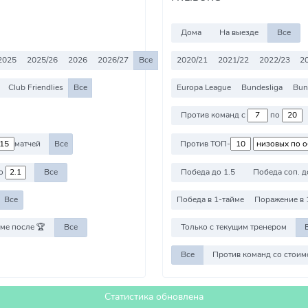
Дома
На выезде
Все
2025
2025/26
2026
2026/27
Все
2020/21
2021/22
2022/23
2
Club Friendlies
Все
Europa League
Bundesliga
Bund
Против команд с
по
матчей
Все
Против ТОП-
о
Все
Победа до 1.5
Победа соп. д
Все
Победа в 1-тайме
Поражение в 
ме после 🏆
Все
Только с текущим тренером
Все
Статистика обновлена