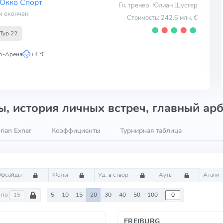
Окко Спорт
Гл. тренер: Юлиан Шустер
ч окончен
Стоимость: 242.6 млн. €
⬤
⬤
⬤
⬤
⬤
Тур 22
о-Арена
,
+4 ℃
, история личных встреч, главный арб
rian Exner
Коэффициенты
Турнирная таблица
Офсайды
Фолы
Уд. в створ
Ауты
Атаки
по
5
10
15
20
30
40
50
100
FREIBURG