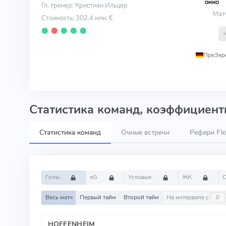
Гл. тренер: Кристиан Ильцер
Мат
Стоимость: 302.4 млн. €
⬤
⬤
⬤
⬤
⬤
ПреЗер
Статистика команд, коэффициенты
Статистика команд
Очные встречи
Рефери Flo
Голы
xG
Угловые
ЖК
Весь матч
Первый тайм
Второй тайм
На интервале с
HOFFENHEIM