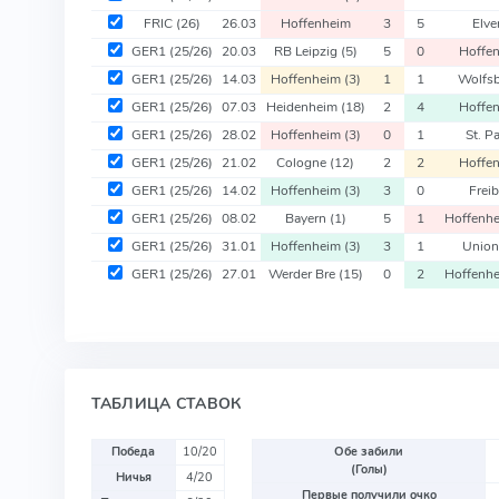
FRIC
(26)
26.03
Hoffenheim
3
5
Elve
GER1
(25/26)
20.03
RB Leipzig
(5)
5
0
Hoffe
GER1
(25/26)
14.03
Hoffenheim
(3)
1
1
Wolfs
GER1
(25/26)
07.03
Heidenheim
(18)
2
4
Hoffe
GER1
(25/26)
28.02
Hoffenheim
(3)
0
1
St. P
GER1
(25/26)
21.02
Cologne
(12)
2
2
Hoffe
GER1
(25/26)
14.02
Hoffenheim
(3)
3
0
Frei
GER1
(25/26)
08.02
Bayern
(1)
5
1
Hoffenh
GER1
(25/26)
31.01
Hoffenheim
(3)
3
1
Union
GER1
(25/26)
27.01
Werder Bre
(15)
0
2
Hoffenh
ТАБЛИЦА СТАВОК
Победа
10/20
Обе забили
(Голы)
Ничья
4/20
Первые получили очко