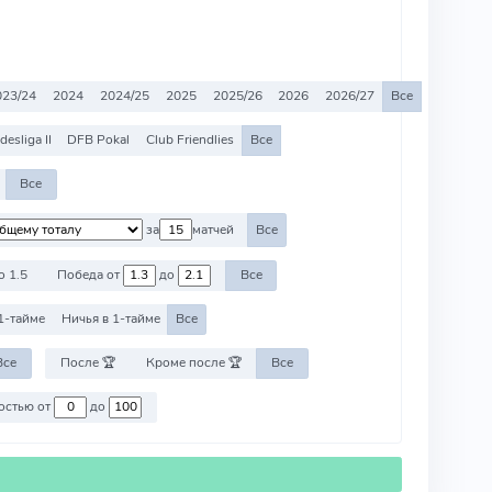
023/24
2024
2024/25
2025
2025/26
2026
2026/27
Все
esliga II
DFB Pokal
Club Friendlies
Все
Все
за
матчей
Все
о 1.5
Победа от
до
Все
1-тайме
Ничья в 1-тайме
Все
Все
После 🏆
Кроме после 🏆
Все
Против команд со стоимостью от
до