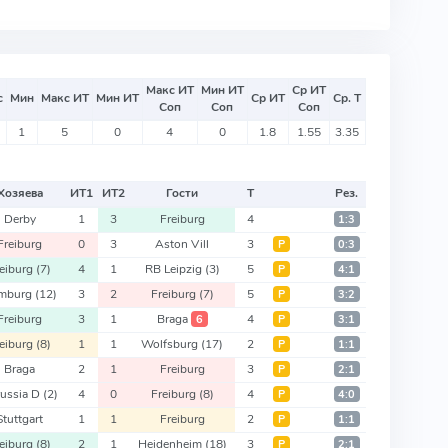
Макс ИТ
Мин ИТ
Ср ИТ
с
Мин
Макс ИТ
Мин ИТ
Ср ИТ
Ср. Т
Соп
Соп
Соп
1
5
0
4
0
1.8
1.55
3.35
Хозяева
ИТ
1
ИТ
2
Гости
Т
Рез.
Derby
1
3
Freiburg
4
1:3
Freiburg
0
3
Aston Vill
3
Р
0:3
reiburg
(7)
4
1
RB Leipzig
(3)
5
Р
4:1
mburg
(12)
3
2
Freiburg
(7)
5
Р
3:2
Freiburg
3
1
Braga
4
6
Р
3:1
reiburg
(8)
1
1
Wolfsburg
(17)
2
Р
1:1
Braga
2
1
Freiburg
3
Р
2:1
russia D
(2)
4
0
Freiburg
(8)
4
Р
4:0
Stuttgart
1
1
Freiburg
2
Р
1:1
reiburg
(8)
2
1
Heidenheim
(18)
3
Р
2:1