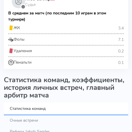
Судья
⬤
В среднем за матч (по последним 10 играм в этом
турнире)
3.4
ЖК
7.1
Фолы
0.2
Удаления
0.1
Пенальти
Статистика команд, коэффициенты,
история личных встреч, главный
арбитр матча
Статистика команд
Очные встречи
Рефери Jakob Semler