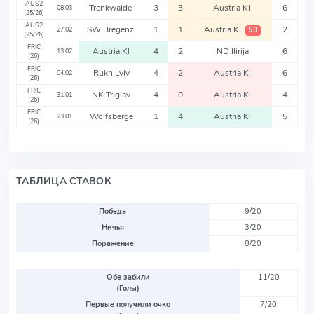
AUS2
Trenkwalde
3
3
Austria Kl
6
08.03
(25/26)
AUS2
SW Bregenz
1
1
Austria Kl
2
53
27.02
(25/26)
FRIC
Austria Kl
4
2
ND Ilirija
6
13.02
(26)
FRIC
Rukh Lviv
4
2
Austria Kl
6
04.02
(26)
FRIC
NK Triglav
4
0
Austria Kl
4
31.01
(26)
FRIC
Wolfsberge
1
4
Austria Kl
5
23.01
(26)
ТАБЛИЦА СТАВОК
Победа
9/20
Ничья
3/20
Поражение
8/20
Обе забили
11/20
(Голы)
Первые получили очко
7/20