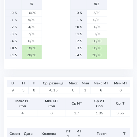
Ф
Ф2
-0.5
10/20
-0.5
2/20
-1.5
9/20
-1.5
0/20
-2.5
4/20
+0.5
10/20
-3.5
2/20
+1.5
11/20
-4.5
0/20
+2.5
16/20
+0.5
18/20
+3.5
18/20
+1.5
20/20
+4.5
20/20
В
Н
П
Ср. разница
Макс
Мин
Макс ИТ
Мин ИТ
9
3
8
-0.15
8
1
6
0
Макс ИТ
Мин ИТ
Ср ИТ
Ср ИТ
Ср. Т
Соп
Соп
Соп
4
0
1.7
1.85
3.55
ИТ
ИТ
Сезон
Дата
Хозяева
Гости
Т
1
2