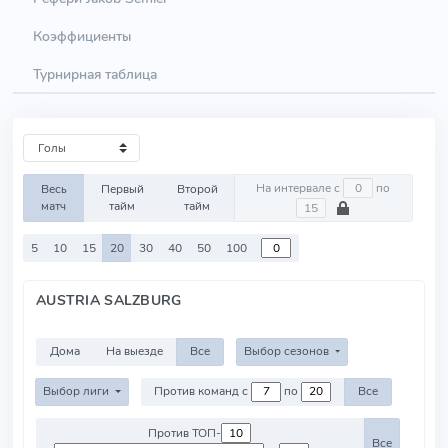
Коэффициенты
Турнирная таблица
На интервале с
по
Весь
Первый
Второй
матч
тайм
тайм
5
10
15
20
30
40
50
100
AUSTRIA SALZBURG
Дома
На выезде
Все
Выбор сезонов
Выбор лиги
Против команд с
по
Все
Против ТОП-
Все