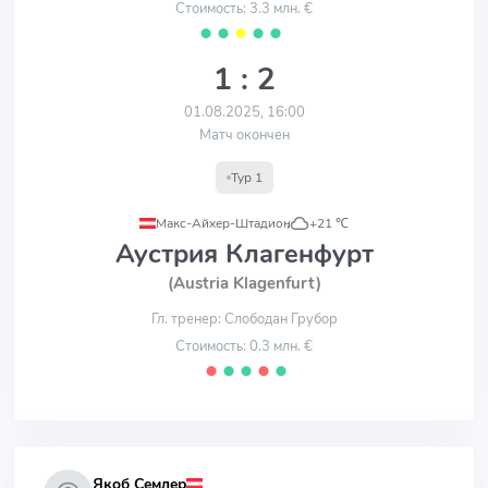
Стоимость: 3.3 млн. €
⬤
⬤
⬤
⬤
⬤
1 : 2
01.08.2025, 16:00
Матч окончен
Тур 1
Макс-Айхер-Штадион
,
+21 ℃
Аустрия Клагенфурт
(Austria Klagenfurt)
Гл. тренер: Слободан Грубор
Стоимость: 0.3 млн. €
⬤
⬤
⬤
⬤
⬤
Якоб Семлер