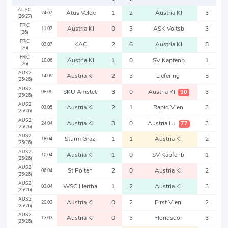
AUSC
Atus Velde
1
2
Austria Kl
3
24.07
(26/27)
FRIC
Austria Kl
0
3
ASK Voitsb
3
11.07
(26)
FRIC
KAC
2
6
Austria Kl
8
03.07
(26)
FRIC
Austria Kl
1
0
SV Kapfenb
1
18.06
(26)
AUS2
Austria Kl
2
3
Liefering
5
14.05
(25/26)
AUS2
SKU Amstet
3
0
Austria Kl
3
90
08.05
(25/26)
AUS2
Austria Kl
2
1
Rapid Vien
3
03.05
(25/26)
AUS2
Austria Kl
3
0
Austria Lu
3
77
24.04
(25/26)
AUS2
Sturm Graz
1
1
Austria Kl
2
18.04
(25/26)
AUS2
Austria Kl
1
0
SV Kapfenb
1
10.04
(25/26)
AUS2
St Polten
2
0
Austria Kl
2
06.04
(25/26)
AUS2
WSC Hertha
1
2
Austria Kl
3
03.04
(25/26)
AUS2
Austria Kl
0
2
First Vien
2
20.03
(25/26)
AUS2
Austria Kl
0
3
Floridsdor
3
13.03
(25/26)