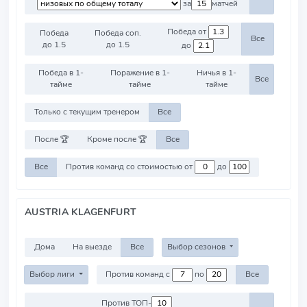
за
матчей
Победа от
Победа
Победа соп.
Все
до 1.5
до 1.5
до
Победа в 1-
Поражение в 1-
Ничья в 1-
Все
тайме
тайме
тайме
Только с текущим тренером
Все
После 🏆
Кроме после 🏆
Все
Все
Против команд со стоимостью от
до
AUSTRIA KLAGENFURT
Дома
На выезде
Все
Выбор сезонов
Выбор лиги
Против команд с
по
Все
Против ТОП-