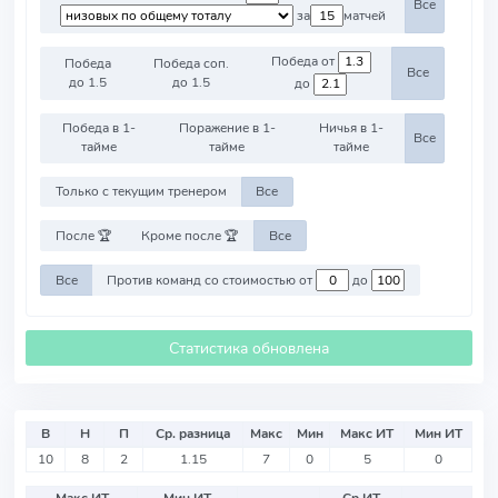
Все
за
матчей
Победа от
Победа
Победа соп.
Все
до 1.5
до 1.5
до
Победа в 1-
Поражение в 1-
Ничья в 1-
Все
тайме
тайме
тайме
Только с текущим тренером
Все
После 🏆
Кроме после 🏆
Все
Все
Против команд со стоимостью от
до
Статистика обновлена
В
Н
П
Ср. разница
Макс
Мин
Макс ИТ
Мин ИТ
10
8
2
1.15
7
0
5
0