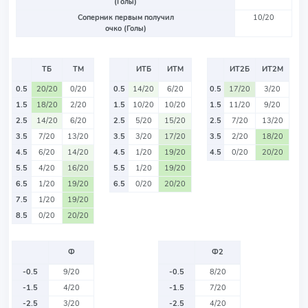
(Голы)
Соперник первым получил
10/20
очко (Голы)
ТБ
ТМ
ИТБ
ИТМ
ИТ2Б
ИТ2М
0.5
20/20
0/20
0.5
14/20
6/20
0.5
17/20
3/20
1.5
18/20
2/20
1.5
10/20
10/20
1.5
11/20
9/20
2.5
14/20
6/20
2.5
5/20
15/20
2.5
7/20
13/20
3.5
7/20
13/20
3.5
3/20
17/20
3.5
2/20
18/20
4.5
6/20
14/20
4.5
1/20
19/20
4.5
0/20
20/20
5.5
4/20
16/20
5.5
1/20
19/20
6.5
1/20
19/20
6.5
0/20
20/20
7.5
1/20
19/20
8.5
0/20
20/20
Ф
Ф2
-0.5
9/20
-0.5
8/20
-1.5
4/20
-1.5
7/20
-2.5
3/20
-2.5
4/20