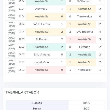
Austria Sa
1
0
SV Kapfenb
1
25.04
(25/26)
AUS2
Austria Vi
1
1
Austria Sa
2
17.04
(25/26)
AUS2
Austria Sa
0
0
Trenkwalde
0
11.04
(25/26)
AUS2
WSC Hertha
1
1
Austria Sa
2
06.04
(25/26)
AUS2
Austria Sa
2
2
SW Bregenz
4
03.04
(25/26)
AUS2
St Polten
2
1
Austria Sa
3
20.03
(25/26)
AUS2
Austria Sa
2
0
Liefering
2
13.03
(25/26)
AUS2
SKU Amstet
0
2
Austria Sa
2
06.03
(25/26)
AUS2
Rapid Vien
1
1
Austria Sa
2
03.03
(25/26)
AUS2
Austria Sa
0
1
Floridsdor
1
28.02
(25/26)
ТАБЛИЦА СТАВОК
Победа
10/20
Ничья
8/20