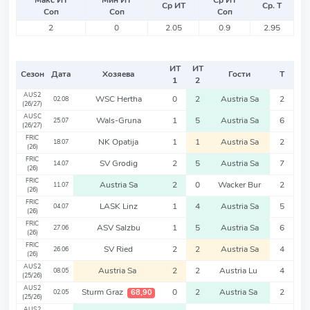
Макс ИТ
Мин ИТ
Ср ИТ
Ср ИТ
Ср. Т
Соп
Соп
Соп
2
0
2.05
0.9
2.95
ИТ
ИТ
Сезон
Дата
Хозяева
Гости
Т
1
2
AUS2
WSC Hertha
0
2
Austria Sa
2
02.08
(26/27)
AUSC
Wals-Gruna
1
5
Austria Sa
6
25.07
(26/27)
FRIC
NK Opatija
1
1
Austria Sa
2
18.07
(26)
FRIC
SV Grodig
2
5
Austria Sa
7
14.07
(26)
FRIC
Austria Sa
2
0
Wacker Bur
2
11.07
(26)
FRIC
LASK Linz
1
4
Austria Sa
5
04.07
(26)
FRIC
ASV Salzbu
1
5
Austria Sa
6
27.06
(26)
FRIC
SV Ried
2
2
Austria Sa
4
26.06
(26)
AUS2
Austria Sa
2
2
Austria Lu
4
08.05
(25/26)
AUS2
Sturm Graz
0
2
Austria Sa
2
68,90
02.05
(25/26)
AUS2