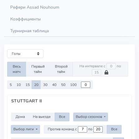
Рефери Assad Nouhoum
Коэффициенты
Турнирная таблица
На интервале с
по
Весь
Первый
Второй
матч
тайм
тайм
5
10
15
20
30
40
50
100
STUTTGART II
Дома
На выезде
Все
Выбор сезонов
Выбор лиги
Против команд с
по
Все