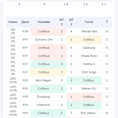
5
0
1.6
1.5
3.1
ИТ
ИТ
Сезон
Дата
Хозяева
Гости
Т
1
2
FRIC
Cottbus
2
4
Werder Bre
6
01.08
(26)
FRIC
Dynamo Dre
1
1
Cottbus
2
25.07
(26)
FRIC
Cottbus
0
5
Salzburg
5
18.07
(26)
FRIC
Cottbus
2
4
Mlada Bole
6
15.07
(26)
FRIC
Cottbus
3
1
Hertha II
4
04.07
(26)
FRIC
Cottbus
1
1
VSG Altgli
2
03.07
(26)
GER3
Jahn Regen
0
1
Cottbus
1
16.05
(25/26)
GER3
Cottbus
2
1
Wehen SV
3
09.05
(25/26)
GER3
Duisburg
2
1
Cottbus
3
03.05
(25/26)
GER3
Viktoria K
0
2
Cottbus
2
26.04
(25/26)
GER3
Cottbus
5
3
Rot-Weiss
8
19.04
(25/26)