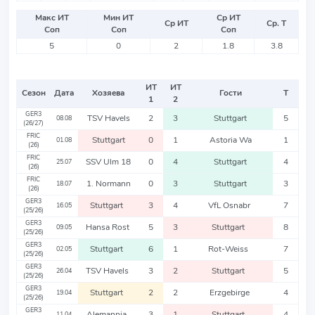
Макс ИТ
Мин ИТ
Ср ИТ
Ср ИТ
Ср. Т
Соп
Соп
Соп
5
0
2
1.8
3.8
ИТ
ИТ
Сезон
Дата
Хозяева
Гости
Т
1
2
GER3
TSV Havels
2
3
Stuttgart
5
08.08
(26/27)
FRIC
Stuttgart
0
1
Astoria Wa
1
01.08
(26)
FRIC
SSV Ulm 18
0
4
Stuttgart
4
25.07
(26)
FRIC
1. Normann
0
3
Stuttgart
3
18.07
(26)
GER3
Stuttgart
3
4
VfL Osnabr
7
16.05
(25/26)
GER3
Hansa Rost
5
3
Stuttgart
8
09.05
(25/26)
GER3
Stuttgart
6
1
Rot-Weiss
7
02.05
(25/26)
GER3
TSV Havels
3
2
Stuttgart
5
26.04
(25/26)
GER3
Stuttgart
2
2
Erzgebirge
4
19.04
(25/26)
GER3
Alemannia
3
1
Stuttgart
4
11.04