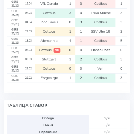
GER3
VfL Osnabr
1
0
Cottbus
1
12.04
(25/26)
GER3
Cottbus
3
0
1860 Muenc
3
07.04
(25/26)
GER3
TSV Havels
0
3
Cottbus
3
04.04
(25/26)
GER3
Cottbus
1
1
SSV Ulm 18
2
21.03
(25/26)
GER3
Alemannia
4
1
Cottbus
5
13.03
(25/26)
GER3
Cottbus
0
0
Hansa Rost
0
90
07.03
(25/26)
GER3
Stuttgart
1
2
Cottbus
3
03.03
(25/26)
GER3
Cottbus
0
0
Verl
0
28.02
(25/26)
GER3
Erzgebirge
1
2
Cottbus
3
22.02
(25/26)
ТАБЛИЦА СТАВОК
Победа
9/20
Ничья
5/20
Поражение
6/20