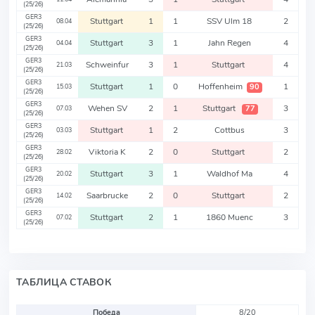
(25/26)
GER3
Stuttgart
1
1
SSV Ulm 18
2
08.04
(25/26)
GER3
Stuttgart
3
1
Jahn Regen
4
04.04
(25/26)
GER3
Schweinfur
3
1
Stuttgart
4
21.03
(25/26)
GER3
Stuttgart
1
0
Hoffenheim
1
90
15.03
(25/26)
GER3
Wehen SV
2
1
Stuttgart
3
77
07.03
(25/26)
GER3
Stuttgart
1
2
Cottbus
3
03.03
(25/26)
GER3
Viktoria K
2
0
Stuttgart
2
28.02
(25/26)
GER3
Stuttgart
3
1
Waldhof Ma
4
20.02
(25/26)
GER3
Saarbrucke
2
0
Stuttgart
2
14.02
(25/26)
GER3
Stuttgart
2
1
1860 Muenc
3
07.02
(25/26)
ТАБЛИЦА СТАВОК
Победа
8/20