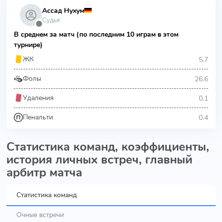
Ассад Нухум
Судья
⬤
В среднем за матч (по последним 10 играм в этом
турнире)
5.7
ЖК
26.6
Фолы
0.1
Удаления
0.4
Пенальти
Статистика команд, коэффициенты,
история личных встреч, главный
арбитр матча
Статистика команд
Очные встречи