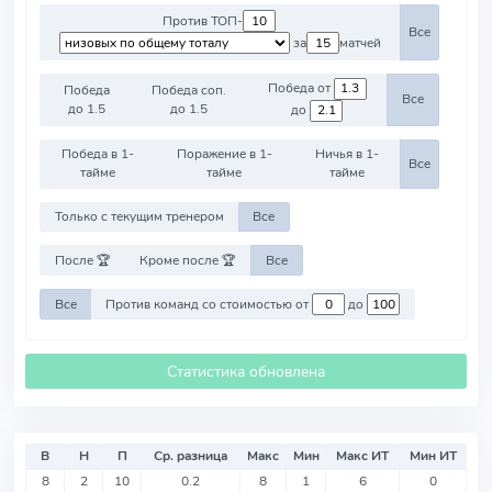
Против ТОП-
Все
за
матчей
Победа от
Победа
Победа соп.
Все
до 1.5
до 1.5
до
Победа в 1-
Поражение в 1-
Ничья в 1-
Все
тайме
тайме
тайме
Только с текущим тренером
Все
После 🏆
Кроме после 🏆
Все
Все
Против команд со стоимостью от
до
Статистика обновлена
В
Н
П
Ср. разница
Макс
Мин
Макс ИТ
Мин ИТ
8
2
10
0.2
8
1
6
0