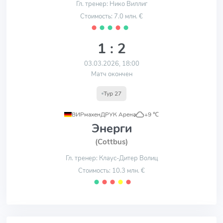
Гл. тренер: Нико Виллиг
Стоимость: 7.0 млн. €
⬤
⬤
⬤
⬤
⬤
1 : 2
03.03.2026, 18:00
Матч окончен
Тур 27
ВИРмахенДРУК Арена
,
+9 ℃
Энерги
(Cottbus)
Гл. тренер: Клаус-Дитер Волиц
Стоимость: 10.3 млн. €
⬤
⬤
⬤
⬤
⬤