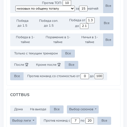
Против ТОП-
Все
за
матчей
Победа от
Победа
Победа соп.
Все
до 1.5
до 1.5
до
Победа в 1-
Поражение в 1-
Ничья в 1-
Все
тайме
тайме
тайме
Только с текущим тренером
Все
После 🏆
Кроме после 🏆
Все
Все
Против команд со стоимостью от
до
COTTBUS
Дома
На выезде
Все
Выбор сезонов
Выбор лиги
Против команд с
по
Все