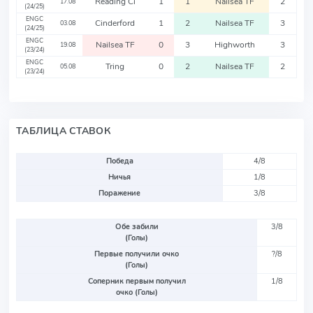
Reading Ci
1
1
Nailsea TF
2
17.08
(24/25)
ENGC
Cinderford
1
2
Nailsea TF
3
03.08
(24/25)
ENGC
Nailsea TF
0
3
Highworth
3
19.08
(23/24)
ENGC
Tring
0
2
Nailsea TF
2
05.08
(23/24)
ТАБЛИЦА СТАВОК
Победа
4/8
Ничья
1/8
Поражение
3/8
Обе забили
3/8
(Голы)
Первые получили очко
?/8
(Голы)
Соперник первым получил
1/8
очко (Голы)