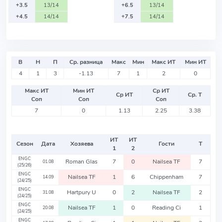
+3.5
13/14
+6.5
13/14
+4.5
14/14
+7.5
14/14
В
Н
П
Ср. разница
Макс
Мин
Макс ИТ
Мин ИТ
4
1
3
-1.13
7
1
2
0
Макс ИТ
Мин ИТ
Ср ИТ
Ср ИТ
Ср. Т
Соп
Соп
Соп
7
0
1.13
2.25
3.38
ИТ
ИТ
Сезон
Дата
Хозяева
Гости
Т
1
2
ENGC
Roman Glas
7
0
Nailsea TF
7
01.08
(25/26)
ENGC
Nailsea TF
1
6
Chippenham
7
14.09
(24/25)
ENGC
Hartpury U
0
2
Nailsea TF
2
31.08
(24/25)
ENGC
Nailsea TF
1
0
Reading Ci
1
20.08
(24/25)
ENGC