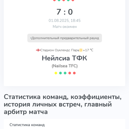
7 : 0
01.08.2025, 18:45
Матч окончен
Дополнительный предварительный раунд
Стадион Оуклендс Парк
,
+17 ℃
Нейлсиа ТФК
(Nailsea TFC)
⬤
⬤
⬤
⬤
⬤
Статистика команд, коэффициенты,
история личных встреч, главный
арбитр матча
Статистика команд