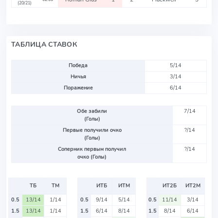
(20/21)
ТАБЛИЦА СТАВОК
Победа
5/14
Ничья
3/14
Поражение
6/14
Обе забили
7/14
(Голы)
Первые получили очко
?/14
(Голы)
Соперник первым получил
?/14
очко (Голы)
ТБ
ТМ
ИТБ
ИТМ
ИТ2Б
ИТ2М
0.5
13/14
1/14
0.5
9/14
5/14
0.5
11/14
3/14
1.5
13/14
1/14
1.5
6/14
8/14
1.5
8/14
6/14