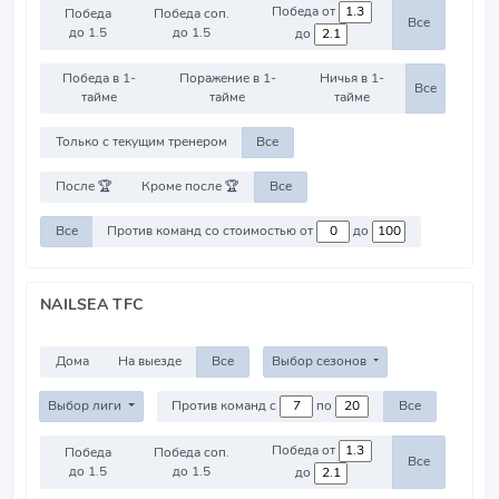
Победа от
Победа
Победа соп.
Все
до 1.5
до 1.5
до
Победа в 1-
Поражение в 1-
Ничья в 1-
Все
тайме
тайме
тайме
Только с текущим тренером
Все
После 🏆
Кроме после 🏆
Все
Все
Против команд со стоимостью от
до
NAILSEA TFC
Дома
На выезде
Все
Выбор сезонов
Выбор лиги
Против команд с
по
Все
Победа от
Победа
Победа соп.
Все
до 1.5
до 1.5
до