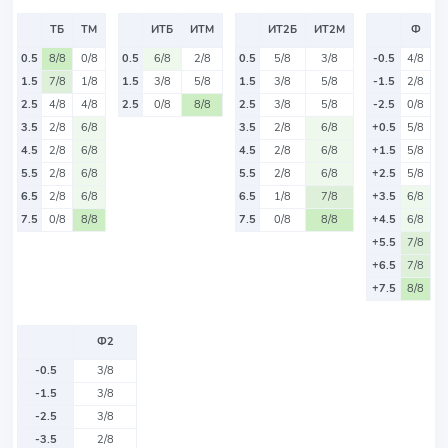
ТБ
ТМ
ИТБ
ИТМ
ИТ2Б
ИТ2М
Ф
0.5
8/8
0/8
0.5
6/8
2/8
0.5
5/8
3/8
-0.5
4/8
1.5
7/8
1/8
1.5
3/8
5/8
1.5
3/8
5/8
-1.5
2/8
2.5
4/8
4/8
2.5
0/8
8/8
2.5
3/8
5/8
-2.5
0/8
3.5
2/8
6/8
3.5
2/8
6/8
+0.5
5/8
4.5
2/8
6/8
4.5
2/8
6/8
+1.5
5/8
5.5
2/8
6/8
5.5
2/8
6/8
+2.5
5/8
6.5
2/8
6/8
6.5
1/8
7/8
+3.5
6/8
7.5
0/8
8/8
7.5
0/8
8/8
+4.5
6/8
+5.5
7/8
+6.5
7/8
+7.5
8/8
Ф2
-0.5
3/8
-1.5
3/8
-2.5
3/8
-3.5
2/8