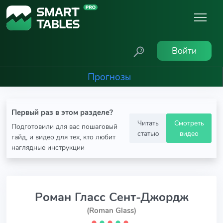
Войти
Прогнозы
Первый раз в этом разделе?
Читать
Смотреть
Подготовили для вас пошаговый
статью
видео
гайд, и видео для тех, кто любит
наглядные инструкции
Роман Гласс Сент-Джордж
(Roman Glass)
⬤
⬤
⬤
⬤
⬤