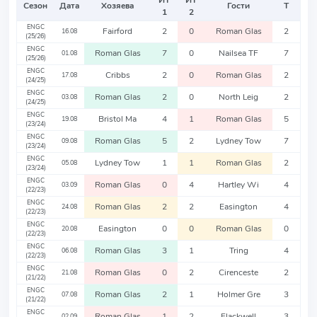
ИТ
ИТ
Сезон
Дата
Хозяева
Гости
Т
1
2
ENGC
Fairford
2
0
Roman Glas
2
16.08
(25/26)
ENGC
Roman Glas
7
0
Nailsea TF
7
01.08
(25/26)
ENGC
Cribbs
2
0
Roman Glas
2
17.08
(24/25)
ENGC
Roman Glas
2
0
North Leig
2
03.08
(24/25)
ENGC
Bristol Ma
4
1
Roman Glas
5
19.08
(23/24)
ENGC
Roman Glas
5
2
Lydney Tow
7
09.08
(23/24)
ENGC
Lydney Tow
1
1
Roman Glas
2
05.08
(23/24)
ENGC
Roman Glas
0
4
Hartley Wi
4
03.09
(22/23)
ENGC
Roman Glas
2
2
Easington
4
24.08
(22/23)
ENGC
Easington
0
0
Roman Glas
0
20.08
(22/23)
ENGC
Roman Glas
3
1
Tring
4
06.08
(22/23)
ENGC
Roman Glas
0
2
Cirenceste
2
21.08
(21/22)
ENGC
Roman Glas
2
1
Holmer Gre
3
07.08
(21/22)
ENGC
Roman Glas
1
2
Flackwell
3
02.09