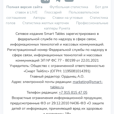
Полная версия сайта
Футбольная статистика
Бот для
ставок в LIVE
Глоссарий
Пользовательское
соглашение
Авторы
Ставки на угловые
Статистика
голов
Статистика желтых карточек
Профессиональные
капперы Рунета
Сетевое издание Smart Tables зарегистрировано в
федеральной службе по надзору в сфере связи,
информационных технологий и массовых коммуникаций.
Регистрационный номер Федеральной службы по надзору в
сфере связи, информационных технологий и массовых
коммуникаций ЭЛ № ФС 77 - 80199 от 22.01.2021
Учредитель
:
Общество с ограниченной ответственностью
«Смарт Тейблс» (ОГРН: 1195081014391)
Главный редактор: Ордынец А.О.
Адрес электронной почты редакции:
marketing@smart-
tables.ru
Телефон редакции:
+7 915 815 47 05
Возрастные ограничения информационной продукции,
предусмотренные ФЗ от 29.12.2010 N436-ФЗ «О защите
детей от информации, причиняющей вред их здоровью
и развитию»: 18+