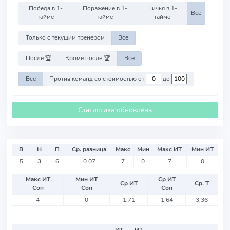
Победа в 1-
Поражение в 1-
Ничья в 1-
Все
тайме
тайме
тайме
Только с текущим тренером
Все
После 🏆
Кроме после 🏆
Все
Все
Против команд со стоимостью от
до
Статистика обновлена
В
Н
П
Ср. разница
Макс
Мин
Макс ИТ
Мин ИТ
5
3
6
0.07
7
0
7
0
Макс ИТ
Мин ИТ
Ср ИТ
Ср ИТ
Ср. Т
Соп
Соп
Соп
4
0
1.71
1.64
3.36