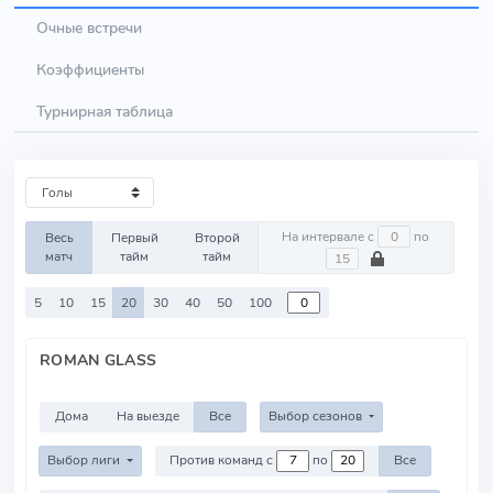
Очные встречи
Коэффициенты
Турнирная таблица
На интервале с
по
Весь
Первый
Второй
матч
тайм
тайм
5
10
15
20
30
40
50
100
ROMAN GLASS
Дома
На выезде
Все
Выбор сезонов
Выбор лиги
Против команд с
по
Все