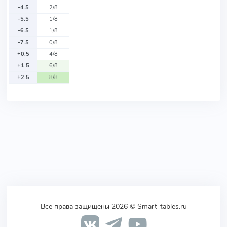
-4.5
2/8
-5.5
1/8
-6.5
1/8
-7.5
0/8
+0.5
4/8
+1.5
6/8
+2.5
8/8
Все права защищены 2026 © Smart-tables.ru