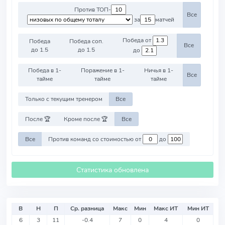
Против ТОП-
Все
за
матчей
Победа от
Победа
Победа соп.
Все
до 1.5
до 1.5
до
Победа в 1-
Поражение в 1-
Ничья в 1-
Все
тайме
тайме
тайме
Только с текущим тренером
Все
После 🏆
Кроме после 🏆
Все
Все
Против команд со стоимостью от
до
Статистика обновлена
В
Н
П
Ср. разница
Макс
Мин
Макс ИТ
Мин ИТ
6
3
11
-0.4
7
0
4
0