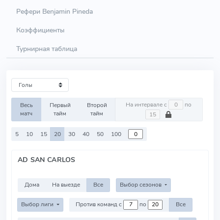
Рефери Benjamin Pineda
Коэффициенты
Турнирная таблица
На интервале с
по
Весь
Первый
Второй
матч
тайм
тайм
5
10
15
20
30
40
50
100
AD SAN CARLOS
Дома
На выезде
Все
Выбор сезонов
Выбор лиги
Против команд с
по
Все