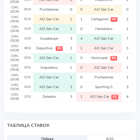
(25/26)
COR1
Puntarenas
0
0
AD San Car
0
05.03
(25/26)
COR1
AD San Car
1
1
Cartagines
2
45
02.03
(25/26)
COR1
AD San Car
1
0
Herediano
1
23.02
(25/26)
COR1
Guadalupe
3
4
AD San Car
7
14.02
(25/26)
COR1
Deportivo
2
1
AD San Car
3
90
08.02
(25/26)
COR1
AD San Car
1
0
Municipal
1
90
29.01
(25/26)
COR1
Alajuelens
1
0
AD San Car
1
25.01
(25/26)
COR1
AD San Car
1
0
Puntarenas
1
22.01
(25/26)
COR1
AD San Car
3
0
Sporting S
3
19.01
(25/26)
COR1
Zeledon
3
1
AD San Car
4
62
13.01
(25/26)
ТАБЛИЦА СТАВОК
Победа
6/20