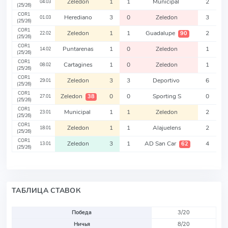
Zeledon
1
1
Municipal
2
04.03
(25/26)
COR1
Herediano
3
0
Zeledon
3
01.03
(25/26)
COR1
Zeledon
1
1
Guadalupe
2
90
22.02
(25/26)
COR1
Puntarenas
1
0
Zeledon
1
14.02
(25/26)
COR1
Cartagines
1
0
Zeledon
1
08.02
(25/26)
COR1
Zeledon
3
3
Deportivo
6
29.01
(25/26)
COR1
Zeledon
0
0
Sporting S
0
38
27.01
(25/26)
COR1
Municipal
1
1
Zeledon
2
23.01
(25/26)
COR1
Zeledon
1
1
Alajuelens
2
18.01
(25/26)
COR1
Zeledon
3
1
AD San Car
4
62
13.01
(25/26)
ТАБЛИЦА СТАВОК
Победа
3/20
Ничья
8/20