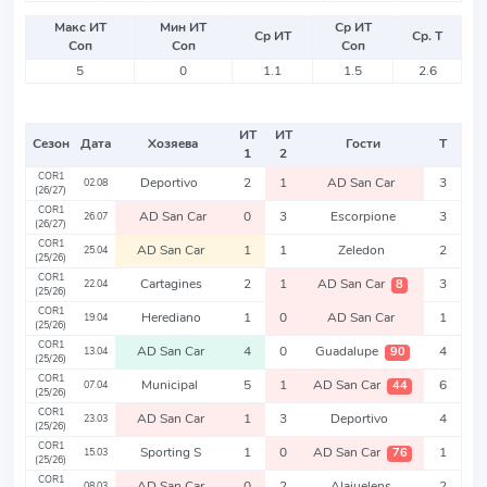
Макс ИТ
Мин ИТ
Ср ИТ
Ср ИТ
Ср. Т
Соп
Соп
Соп
5
0
1.1
1.5
2.6
ИТ
ИТ
Сезон
Дата
Хозяева
Гости
Т
1
2
COR1
Deportivo
2
1
AD San Car
3
02.08
(26/27)
COR1
AD San Car
0
3
Escorpione
3
26.07
(26/27)
COR1
AD San Car
1
1
Zeledon
2
25.04
(25/26)
COR1
Cartagines
2
1
AD San Car
3
8
22.04
(25/26)
COR1
Herediano
1
0
AD San Car
1
19.04
(25/26)
COR1
AD San Car
4
0
Guadalupe
4
90
13.04
(25/26)
COR1
Municipal
5
1
AD San Car
6
44
07.04
(25/26)
COR1
AD San Car
1
3
Deportivo
4
23.03
(25/26)
COR1
Sporting S
1
0
AD San Car
1
76
15.03
(25/26)
COR1
AD San Car
0
2
Alajuelens
2
08.03