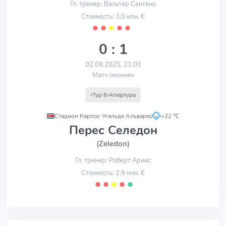
Гл. тренер: Вальтер Сентено
Стоимость: 3.0 млн. €
⬤
⬤
⬤
⬤
⬤
0 : 1
02.09.2025, 21:00
Матч окончен
Тур 6
Апертура
Стадион Карлос Угальде Альварес
,
+22 ℃
Перес Селедон
(Zeledon)
Гл. тренер: Роберт Ариас
Стоимость: 2.9 млн. €
⬤
⬤
⬤
⬤
⬤