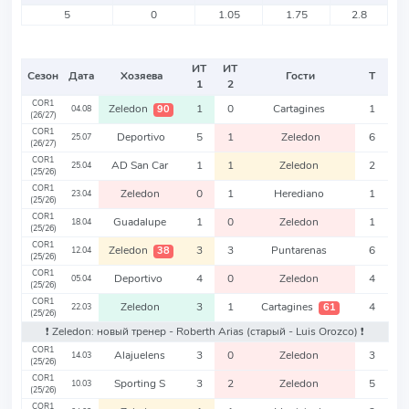
5
0
1.05
1.75
2.8
ИТ
ИТ
Сезон
Дата
Хозяева
Гости
Т
1
2
COR1
Zeledon
1
0
Cartagines
1
90
04.08
(26/27)
COR1
Deportivo
5
1
Zeledon
6
25.07
(26/27)
COR1
AD San Car
1
1
Zeledon
2
25.04
(25/26)
COR1
Zeledon
0
1
Herediano
1
23.04
(25/26)
COR1
Guadalupe
1
0
Zeledon
1
18.04
(25/26)
COR1
Zeledon
3
3
Puntarenas
6
38
12.04
(25/26)
COR1
Deportivo
4
0
Zeledon
4
05.04
(25/26)
COR1
Zeledon
3
1
Cartagines
4
61
22.03
(25/26)
❗️ Zeledon: новый тренер - Roberth Arias
(старый - Luis Orozco)
❗️
COR1
Alajuelens
3
0
Zeledon
3
14.03
(25/26)
COR1
Sporting S
3
2
Zeledon
5
10.03
(25/26)
COR1