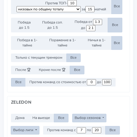
Против ТОП-
Все
за
матчей
Победа от
Победа
Победа соп.
Все
до 1.5
до 1.5
до
Победа в 1-
Поражение в 1-
Ничья в 1-
Все
тайме
тайме
тайме
Только с текущим тренером
Все
После 🏆
Кроме после 🏆
Все
Все
Против команд со стоимостью от
до
ZELEDON
Дома
На выезде
Все
Выбор сезонов
Выбор лиги
Против команд с
по
Все