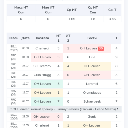
Макс ИТ
Мин ИТ
Ср ИТ
Ср ИТ
Ср. Т
Соп
Соп
Соп
6
0
1.65
1.8
3.45
ИТ
ИТ
Сезон
Дата
Хозяева
Гости
Т
1
2
BEL1
Charleroi
3
1
OH Leuven
4
30
09.08
(26/27)
FRIC
OH Leuven
3
6
Lille
9
01.08
(26)
FRIC
SC Heerenv
4
4
OH Leuven
8
25.07
(26)
FRIC
Club Brugg
3
0
OH Leuven
3
24.07
(26)
FRIC
OH Leuven
5
1
Lommel
6
15.07
(26)
FRIC
OH Leuven
1
1
Olympiacos
2
11.07
(26)
FRIC
OH Leuven
7
0
Schaerbeek
7
04.07
(26)
❗️ OH Leuven: новый тренер - Timmy Simons
(старый - Felice Mazzu)
❗️
BEL1
OH Leuven
0
2
Genk
2
23.05
(25/26)
BEL1
Charleroi
1
1
OH Leuven
2
19.05
(25/26)