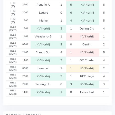
FRIC
Penafiel U
1
5
KV Kortrij
6
27.06
(26)
FRIC
Lauwe
0
6
KV Kortrij
6
20.06
(26)
FRIC
Marke
1
4
KV Kortrij
5
17.06
(26)
BEL2
KV Kortrij
3
1
Daring Clu
4
17.04
(25/26)
BEL2
Waasland-B
1
0
KV Kortrij
1
11.04
(25/26)
BEL2
KV Kortrij
2
0
Gent II
2
03.04
(25/26)
BEL2
Francs Bor
4
1
KV Kortrij
5
21.03
(25/26)
BEL2
KV Kortrij
3
1
OC Charler
4
14.03
(25/26)
BEL2
Lommel
1
1
KV Kortrij
2
07.03
(25/26)
BEL2
KV Kortrij
3
1
RFC Liege
4
27.02
(25/26)
BEL2
Seraing Un
0
3
KV Kortrij
3
21.02
(25/26)
BEL2
KV Kortrij
1
0
Beerschot
1
14.02
(25/26)