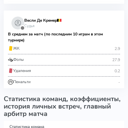
Весли Де Кремер
Судья
⬤
В среднем за матч (по последним 10 играм в этом
турнире)
2.9
ЖК
27.9
Фолы
0.2
Удаления
-
Пенальти
Статистика команд, коэффициенты,
история личных встреч, главный
арбитр матча
Статистика команд