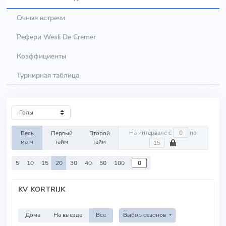
Очные встречи
Рефери Wesli De Cremer
Коэффициенты
Турнирная таблица
На интервале с
по
Весь
Первый
Второй
матч
тайм
тайм
5
10
15
20
30
40
50
100
KV KORTRIJK
Дома
На выезде
Все
Выбор сезонов