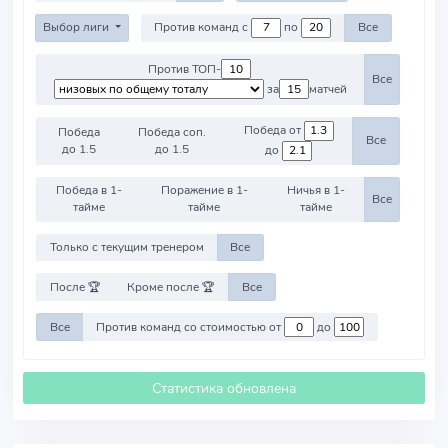
Выбор лиги
Против команд с
по
Все
Против ТОП-
Все
за
матчей
Победа от
Победа
Победа соп.
Все
до 1.5
до 1.5
до
Победа в 1-
Поражение в 1-
Ничья в 1-
Все
тайме
тайме
тайме
Только с текущим тренером
Все
После 🏆
Кроме после 🏆
Все
Все
Против команд со стоимостью от
до
Статистика обновлена