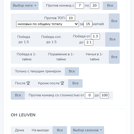
Выбор лиги
Против команд с
по
Все
Против ТОП-
Все
за
матчей
Победа от
Победа
Победа соп.
Все
до 1.5
до 1.5
до
Победа в 1-
Поражение в 1-
Ничья в 1-
Все
тайме
тайме
тайме
Только с текущим тренером
Все
После 🏆
Кроме после 🏆
Все
Все
Против команд со стоимостью от
до
OH LEUVEN
Дома
На выезде
Все
Выбор сезонов