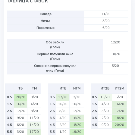
ТАБЛИЦА СТАВОК
Победа
11/20
Ничья
3/20
Поражение
6/20
Обе забили
12/20
(Голы)
Первые получили очко
10/20
(Голы)
Соперник первым получил
5/20
очко (Голы)
ТБ
ТМ
ИТБ
ИТМ
ИТ2Б
ИТ2М
0.5
20/20
0/20
0.5
17/20
3/20
0.5
15/20
5/20
1.5
16/20
4/20
1.5
10/20
10/20
1.5
4/20
16/20
2.5
12/20
8/20
2.5
8/20
12/20
2.5
3/20
17/20
3.5
9/20
11/20
3.5
4/20
16/20
3.5
2/20
18/20
4.5
6/20
14/20
4.5
2/20
18/20
4.5
0/20
20/20
5.5
3/20
17/20
5.5
1/20
19/20