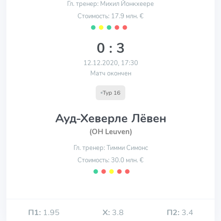
Гл. тренер: Михил Йонкхеере
Стоимость: 17.9 млн. €
⬤
⬤
⬤
⬤
⬤
0 : 3
12.12.2020, 17:30
Матч окончен
Тур 16
Ауд-Хеверле Лёвен
(OH Leuven)
Гл. тренер: Тимми Симонс
Стоимость: 30.0 млн. €
⬤
⬤
⬤
⬤
⬤
П1:
1.95
Х:
3.8
П2:
3.4