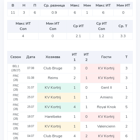
В
Н
П
Ср. разница
Макс
Мин
Макс ИТ
Мин ИТ
11
3
6
0.9
6
1
6
0
Макс ИТ
Мин ИТ
Ср ИТ
Ср ИТ
Ср. Т
Соп
Соп
Соп
4
0
2.1
1.2
3.3
ИТ
ИТ
Сезон
Дата
Хозяева
Гости
Т
1
2
BEL1
Club Bruge
3
0
KV Kortrij
3
07.08
(26/27)
FRIC
Reims
2
1
KV Kortrij
3
01.08
(26)
FRIC
KV Kortrij
1
0
Gent II
1
31.07
(26)
FRIC
KV Kortrij
1
1
Amiens
2
25.07
(26)
FRIC
KV Kortrij
4
1
Royal Knok
5
25.07
(26)
FRIC
Harelbeke
1
0
KV Kortrij
1
18.07
(26)
FRIC
KV Kortrij
1
1
Valencienn
2
18.07
(26)
FRIC
Club Bruge
4
2
KV Kortrij
6
04.07
(26)