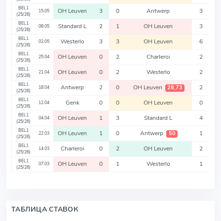
BEL1
OH Leuven
3
0
Antwerp
3
15.05
(25/26)
BEL1
Standard L
2
1
OH Leuven
3
08.05
(25/26)
BEL1
Westerlo
3
3
OH Leuven
6
02.05
(25/26)
BEL1
OH Leuven
0
2
Charleroi
2
25.04
(25/26)
BEL1
OH Leuven
0
2
Westerlo
2
21.04
(25/26)
BEL1
Antwerp
2
0
OH Leuven
2
28,73
18.04
(25/26)
BEL1
Genk
0
0
OH Leuven
0
12.04
(25/26)
BEL1
OH Leuven
1
3
Standard L
4
04.04
(25/26)
BEL1
OH Leuven
1
0
Antwerp
1
50
22.03
(25/26)
BEL1
Charleroi
0
2
OH Leuven
2
14.03
(25/26)
BEL1
OH Leuven
0
1
Westerlo
1
07.03
(25/26)
ТАБЛИЦА СТАВОК