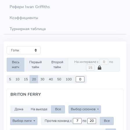
Рефери Iwan Griffiths
Коэффициенты
Турнирная таблица
На интервале с
по
Весь
Первый
Второй
матч
тайм
тайм
5
10
15
20
30
40
50
100
BRITON FERRY
Дома
На выезде
Все
Выбор сезонов
Выбор лиги
Против команд с
по
Все