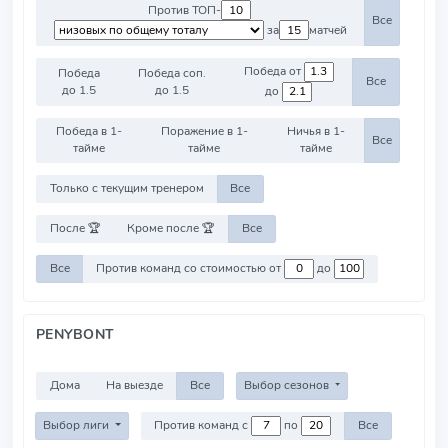
Против ТОП-
Все
за
матчей
Победа от
Победа
Победа соп.
Все
до 1.5
до 1.5
до
Победа в 1-
Поражение в 1-
Ничья в 1-
Все
тайме
тайме
тайме
Только с текущим тренером
Все
После 🏆
Кроме после 🏆
Все
Все
Против команд со стоимостью от
до
PENYBONT
Дома
На выезде
Все
Выбор сезонов
Выбор лиги
Против команд с
по
Все