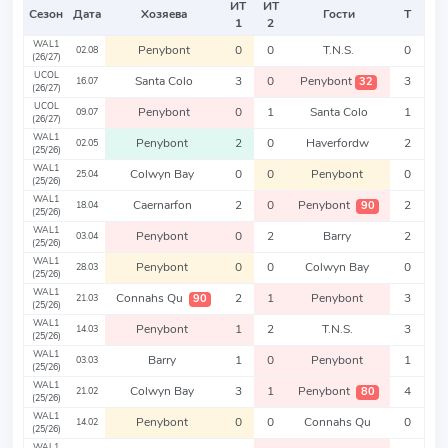
ИТ
ИТ
Сезон
Дата
Хозяева
Гости
Т
1
2
WAL1
Penybont
0
0
T.N.S.
0
02.08
(26/27)
UCOL
Santa Colo
3
0
Penybont
3
32
16.07
(26/27)
UCOL
Penybont
0
1
Santa Colo
1
09.07
(26/27)
WAL1
Penybont
2
0
Haverfordw
2
02.05
(25/26)
WAL1
Colwyn Bay
0
0
Penybont
0
25.04
(25/26)
WAL1
Caernarfon
2
0
Penybont
2
90
18.04
(25/26)
WAL1
Penybont
0
2
Barry
2
03.04
(25/26)
WAL1
Penybont
0
0
Colwyn Bay
0
28.03
(25/26)
WAL1
Connahs Qu
2
1
Penybont
3
90
21.03
(25/26)
WAL1
Penybont
1
2
T.N.S.
3
14.03
(25/26)
WAL1
Barry
1
0
Penybont
1
03.03
(25/26)
WAL1
Colwyn Bay
3
1
Penybont
4
80
21.02
(25/26)
WAL1
Penybont
0
0
Connahs Qu
0
14.02
(25/26)
WAL1