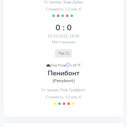
Гл. тренер: Энди Дайер
Стоимость: 1.0 млн. €
⬤
⬤
⬤
⬤
⬤
0 : 0
03.10.2025, 18:45
Матч окончен
Тур 11
Олд Роуд
,
+16 ℃
Пенибонт
(Penybont)
Гл. тренер: Райс Гриффитс
Стоимость: 1.2 млн. €
⬤
⬤
⬤
⬤
⬤