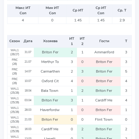
Макс ИТ
Мин ИТ
Ср ИТ
Ср ИТ
Ср. Т
Соп
Соп
Соп
4
0
1.45
1.45
2.9
ИТ
ИТ
Сезон
Дата
Хозяева
Гости
Т
1
2
WAL1
Briton Fer
2
1
Ammanford
3
31.07
(26/27)
FRIC
Merthyr To
3
0
Briton Fer
3
21.07
(26)
FRIC
Carmarthen
2
3
Briton Fer
5
14.07
(26)
FRIC
Oxford Cit
4
0
Briton Fer
4
10.07
(26)
WAL1
Bala Town
1
2
Briton Fer
3
18.04
(25/26)
WAL1
Briton Fer
3
1
Cardiff Me
4
03.04
(25/26)
WAL1
Haverfordw
1
0
Briton Fer
1
28.03
(25/26)
WAL1
Briton Fer
0
0
Flint Town
0
21.03
(25/26)
WAL1
Cardiff Me
0
2
Briton Fer
2
16.03
(25/26)
WAL1
Llanelli
0
2
Briton Fer
2
13.03