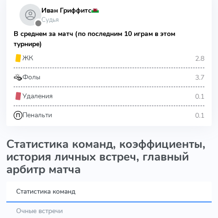
Иван Гриффитс
Судья
⬤
В среднем за матч (по последним 10 играм в этом
турнире)
2.8
ЖК
3.7
Фолы
0.1
Удаления
0.1
Пенальти
Статистика команд, коэффициенты,
история личных встреч, главный
арбитр матча
Статистика команд
Очные встречи