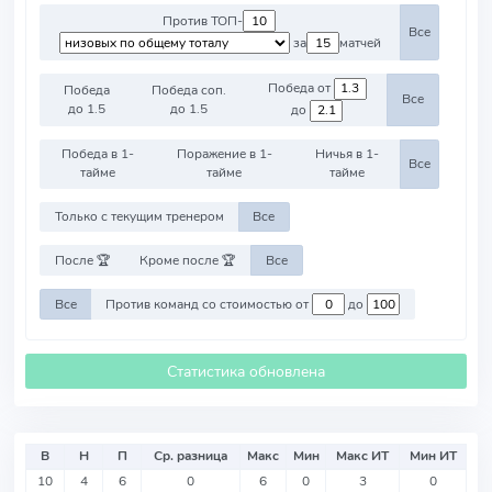
Против ТОП-
Все
за
матчей
Победа от
Победа
Победа соп.
Все
до 1.5
до 1.5
до
Победа в 1-
Поражение в 1-
Ничья в 1-
Все
тайме
тайме
тайме
Только с текущим тренером
Все
После 🏆
Кроме после 🏆
Все
Все
Против команд со стоимостью от
до
Статистика обновлена
В
Н
П
Ср. разница
Макс
Мин
Макс ИТ
Мин ИТ
10
4
6
0
6
0
3
0