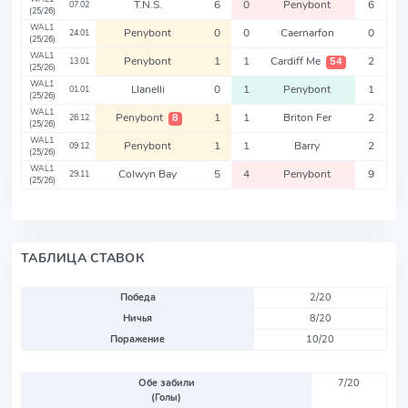
T.N.S.
6
0
Penybont
6
07.02
(25/26)
WAL1
Penybont
0
0
Caernarfon
0
24.01
(25/26)
WAL1
Penybont
1
1
Cardiff Me
2
54
13.01
(25/26)
WAL1
Llanelli
0
1
Penybont
1
01.01
(25/26)
WAL1
Penybont
1
1
Briton Fer
2
8
26.12
(25/26)
WAL1
Penybont
1
1
Barry
2
09.12
(25/26)
WAL1
Colwyn Bay
5
4
Penybont
9
29.11
(25/26)
ТАБЛИЦА СТАВОК
Победа
2/20
Ничья
8/20
Поражение
10/20
Обе забили
7/20
(Голы)