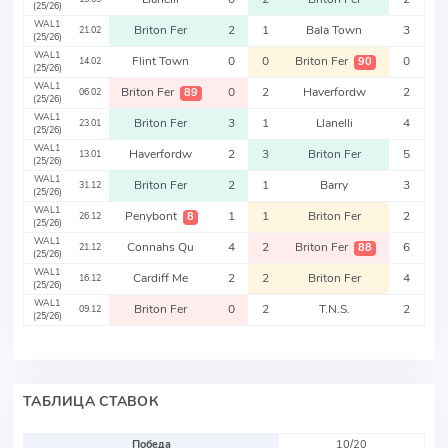
(25/26)
WAL1
Briton Fer
2
1
Bala Town
3
21.02
(25/26)
WAL1
Flint Town
0
0
Briton Fer
0
90
14.02
(25/26)
WAL1
Briton Fer
0
2
Haverfordw
2
89
06.02
(25/26)
WAL1
Briton Fer
3
1
Llanelli
4
23.01
(25/26)
WAL1
Haverfordw
2
3
Briton Fer
5
13.01
(25/26)
WAL1
Briton Fer
2
1
Barry
3
31.12
(25/26)
WAL1
Penybont
1
1
Briton Fer
2
8
26.12
(25/26)
WAL1
Connahs Qu
4
2
Briton Fer
6
88
21.12
(25/26)
WAL1
Cardiff Me
2
2
Briton Fer
4
16.12
(25/26)
WAL1
Briton Fer
0
2
T.N.S.
2
09.12
(25/26)
ТАБЛИЦА СТАВОК
Победа
10/20