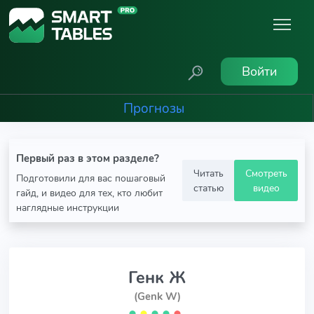
Войти
Прогнозы
Первый раз в этом разделе?
Читать
Смотреть
Подготовили для вас пошаговый
статью
видео
гайд, и видео для тех, кто любит
наглядные инструкции
Генк Ж
(Genk W)
⬤
⬤
⬤
⬤
⬤