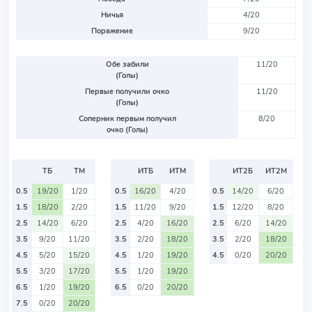
Ничья
4/20
Поражение
9/20
Обе забили
11/20
(Голы)
Первые получили очко
11/20
(Голы)
Соперник первым получил
8/20
очко (Голы)
ТБ
ТМ
ИТБ
ИТМ
ИТ2Б
ИТ2М
0.5
19/20
1/20
0.5
16/20
4/20
0.5
14/20
6/20
1.5
18/20
2/20
1.5
11/20
9/20
1.5
12/20
8/20
2.5
14/20
6/20
2.5
4/20
16/20
2.5
6/20
14/20
3.5
9/20
11/20
3.5
2/20
18/20
3.5
2/20
18/20
4.5
5/20
15/20
4.5
1/20
19/20
4.5
0/20
20/20
5.5
3/20
17/20
5.5
1/20
19/20
6.5
1/20
19/20
6.5
0/20
20/20
7.5
0/20
20/20