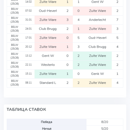
BELW
Zulte Ware
1
1
Gent W
2
14.02
(25/26)
BELW
Oud-Heverl
2
0
Zulte Ware
2
07.02
(25/26)
BELW
Zulte Ware
3
4
Anderlecht
7
31.01
(25/26)
BELW
Club Brugg
2
1
Zulte Ware
3
24.01
(25/26)
BELW
Zulte Ware
0
5
Oud-Heverl
5
17.01
(25/26)
BELW
Zulte Ware
1
3
Club Brugg
4
20.12
(25/26)
BELW
Gent W
0
2
Zulte Ware
2
13.12
(25/26)
BELW
Westerlo
0
2
Zulte Ware
2
22.11
(25/26)
BELW
Zulte Ware
1
0
Genk W
1
15.11
(25/26)
BELW
Standard L
2
2
Zulte Ware
4
08.11
(25/26)
ТАБЛИЦА СТАВОК
Победа
8/20
Ничья
5/20