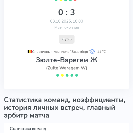
0 : 3
03.10.2025, 18:00
Матч окончен
Тур 5
Спортивный комплекс "Звартберг"
,
+11 ℃
Зюлте-Варегем Ж
(Zulte Waregem W)
⬤
⬤
⬤
⬤
⬤
Статистика команд, коэффициенты,
история личных встреч, главный
арбитр матча
Статистика команд