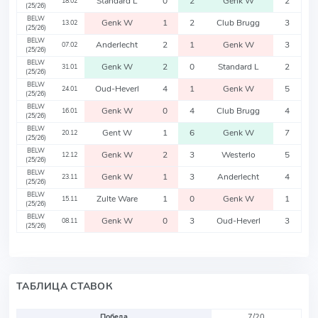
Standard L
0
2
Genk W
2
18.02
(25/26)
BELW
Genk W
1
2
Club Brugg
3
13.02
(25/26)
BELW
Anderlecht
2
1
Genk W
3
07.02
(25/26)
BELW
Genk W
2
0
Standard L
2
31.01
(25/26)
BELW
Oud-Heverl
4
1
Genk W
5
24.01
(25/26)
BELW
Genk W
0
4
Club Brugg
4
16.01
(25/26)
BELW
Gent W
1
6
Genk W
7
20.12
(25/26)
BELW
Genk W
2
3
Westerlo
5
12.12
(25/26)
BELW
Genk W
1
3
Anderlecht
4
23.11
(25/26)
BELW
Zulte Ware
1
0
Genk W
1
15.11
(25/26)
BELW
Genk W
0
3
Oud-Heverl
3
08.11
(25/26)
ТАБЛИЦА СТАВОК
Победа
7/20