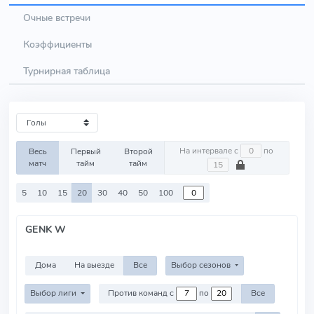
Очные встречи
Коэффициенты
Турнирная таблица
На интервале с
по
Весь
Первый
Второй
матч
тайм
тайм
5
10
15
20
30
40
50
100
GENK W
Дома
На выезде
Все
Выбор сезонов
Выбор лиги
Против команд с
по
Все