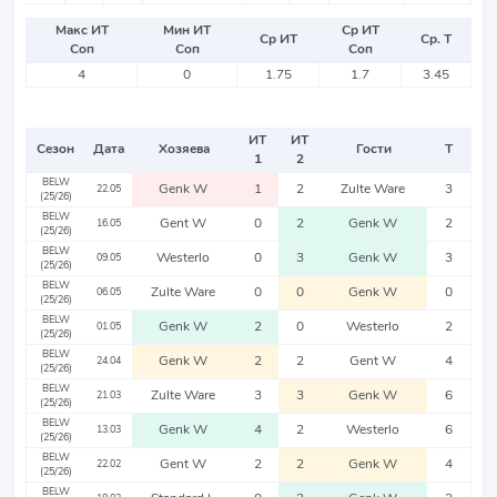
Макс ИТ
Мин ИТ
Ср ИТ
Ср ИТ
Ср. Т
Соп
Соп
Соп
4
0
1.75
1.7
3.45
ИТ
ИТ
Сезон
Дата
Хозяева
Гости
Т
1
2
BELW
Genk W
1
2
Zulte Ware
3
22.05
(25/26)
BELW
Gent W
0
2
Genk W
2
16.05
(25/26)
BELW
Westerlo
0
3
Genk W
3
09.05
(25/26)
BELW
Zulte Ware
0
0
Genk W
0
06.05
(25/26)
BELW
Genk W
2
0
Westerlo
2
01.05
(25/26)
BELW
Genk W
2
2
Gent W
4
24.04
(25/26)
BELW
Zulte Ware
3
3
Genk W
6
21.03
(25/26)
BELW
Genk W
4
2
Westerlo
6
13.03
(25/26)
BELW
Gent W
2
2
Genk W
4
22.02
(25/26)
BELW