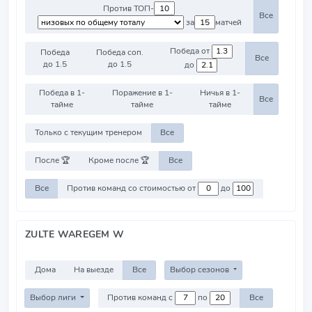
Против ТОП-
Все
за
матчей
Победа от
Победа
Победа соп.
Все
до 1.5
до 1.5
до
Победа в 1-
Поражение в 1-
Ничья в 1-
Все
тайме
тайме
тайме
Только с текущим тренером
Все
После 🏆
Кроме после 🏆
Все
Все
Против команд со стоимостью от
до
ZULTE WAREGEM W
Дома
На выезде
Все
Выбор сезонов
Выбор лиги
Против команд с
по
Все