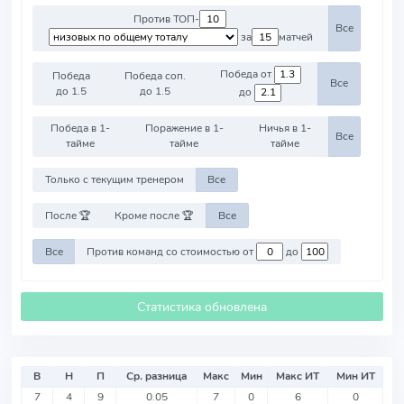
Против ТОП-
Все
за
матчей
Победа от
Победа
Победа соп.
Все
до 1.5
до 1.5
до
Победа в 1-
Поражение в 1-
Ничья в 1-
Все
тайме
тайме
тайме
Только с текущим тренером
Все
После 🏆
Кроме после 🏆
Все
Все
Против команд со стоимостью от
до
Статистика обновлена
В
Н
П
Ср. разница
Макс
Мин
Макс ИТ
Мин ИТ
7
4
9
0.05
7
0
6
0