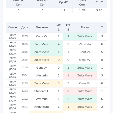
Макс ИТ
Мин ИТ
Ср ИТ
Ср ИТ
Ср. Т
Соп
Соп
Соп
5
0
1.7
1.55
3.25
ИТ
ИТ
Сезон
Дата
Хозяева
Гости
Т
1
2
BELW
Genk W
1
2
Zulte Ware
3
22.05
(25/26)
BELW
Zulte Ware
4
2
Westerlo
6
16.05
(25/26)
BELW
Zulte Ware
4
1
Gent W
5
09.05
(25/26)
BELW
Zulte Ware
0
0
Genk W
0
06.05
(25/26)
BELW
Gent W
0
1
Zulte Ware
1
02.05
(25/26)
BELW
Westerlo
2
1
Zulte Ware
3
25.04
(25/26)
BELW
Zulte Ware
3
3
Genk W
6
21.03
(25/26)
BELW
Standard L
1
0
Zulte Ware
1
14.03
(25/26)
BELW
Westerlo
1
5
Zulte Ware
6
21.02
(25/26)
BELW
Anderlecht
1
1
Zulte Ware
2
18.02
(25/26)