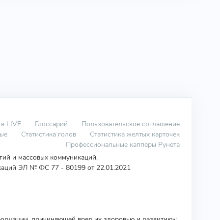
 в LIVE
Глоссарий
Пользовательское соглашение
вые
Статистика голов
Статистика желтых карточек
Профессиональные капперы Рунета
огий и массовых коммуникаций.
аций ЭЛ № ФС 77 - 80199 от 22.01.2021
ормации, причиняющей вред их здоровью и развитию»: