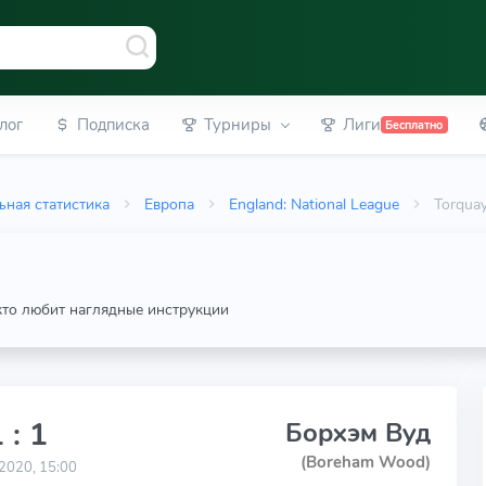
лог
Подписка
Турниры
Лиги
Бесплатно
ьная статистика
Европа
England: National League
Torqua
 кто любит наглядные инструкции
 : 1
Борхэм Вуд
(Boreham Wood)
2020, 15:00