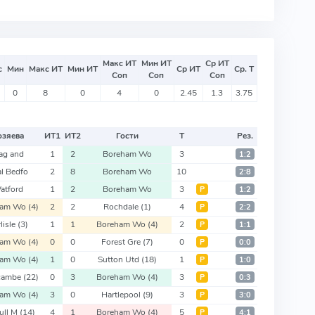
Макс ИТ
Мин ИТ
Ср ИТ
с
Мин
Макс ИТ
Мин ИТ
Ср ИТ
Ср. Т
Соп
Соп
Соп
0
8
0
4
0
2.45
1.3
3.75
озяева
ИТ
1
ИТ
2
Гости
Т
Рез.
ag and
1
2
Boreham Wo
3
1:2
l Bedfo
2
8
Boreham Wo
10
2:8
atford
1
2
Boreham Wo
3
Р
1:2
ham Wo
(4)
2
2
Rochdale
(1)
4
Р
2:2
lisle
(3)
1
1
Boreham Wo
(4)
2
Р
1:1
ham Wo
(4)
0
0
Forest Gre
(7)
0
Р
0:0
ham Wo
(4)
1
0
Sutton Utd
(18)
1
Р
1:0
cambe
(22)
0
3
Boreham Wo
(4)
3
Р
0:3
ham Wo
(4)
3
0
Hartlepool
(9)
3
Р
3:0
hull M
(14)
4
1
Boreham Wo
(4)
5
Р
4:1