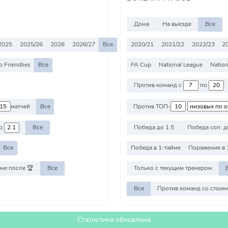
Дома
На выезде
Все
2025
2025/26
2026
2026/27
Все
2020/21
2021/22
2022/23
2
b Friendlies
Все
FA Cup
National League
Nation
Против команд с
по
матчей
Все
Против ТОП-
о
Все
Победа до 1.5
Победа соп. д
Все
Победа в 1-тайме
Поражение в 
ме после 🏆
Все
Только с текущим тренером
Все
Статистика обновлена