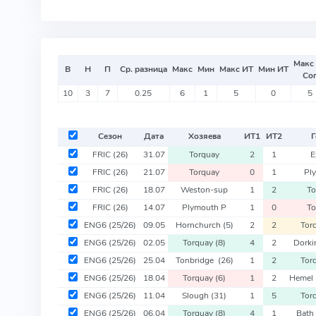
Макс
В
Н
П
Ср. разница
Макс
Мин
Макс ИТ
Мин ИТ
Со
10
3
7
0.25
6
1
5
0
5
Сезон
Дата
Хозяева
ИТ
1
ИТ
2
Г
FRIC
(26)
31.07
Torquay
2
1
E
FRIC
(26)
21.07
Torquay
0
1
Pl
FRIC
(26)
18.07
Weston-sup
1
2
To
FRIC
(26)
14.07
Plymouth P
1
0
To
ENG6
(25/26)
09.05
Hornchurch
(5)
2
2
Tor
ENG6
(25/26)
02.05
Torquay
(8)
4
2
Dork
ENG6
(25/26)
25.04
Tonbridge
(26)
1
2
Tor
ENG6
(25/26)
18.04
Torquay
(6)
1
2
Hemel
ENG6
(25/26)
11.04
Slough
(31)
1
5
Tor
ENG6
(25/26)
06.04
Torquay
(8)
4
1
Bath