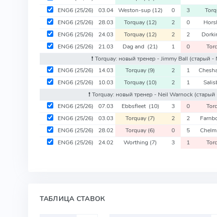
ENG6
(25/26)
03.04
Weston-sup
(12)
0
3
Tor
ENG6
(25/26)
28.03
Torquay
(12)
2
0
Hor
ENG6
(25/26)
24.03
Torquay
(12)
2
2
Dork
ENG6
(25/26)
21.03
Dag and
(21)
1
0
Tor
❗️ Torquay: новый тренер - Jimmy Ball
(старый - 
ENG6
(25/26)
14.03
Torquay
(9)
2
1
Chesh
ENG6
(25/26)
10.03
Torquay
(10)
2
1
Sali
❗️ Torquay: новый тренер - Neil Warnock
(старый 
ENG6
(25/26)
07.03
Ebbsfleet
(10)
3
0
Tor
ENG6
(25/26)
03.03
Torquay
(7)
2
2
Farnb
ENG6
(25/26)
28.02
Torquay
(6)
0
5
Chelm
ENG6
(25/26)
24.02
Worthing
(7)
3
1
Tor
ТАБЛИЦА СТАВОК