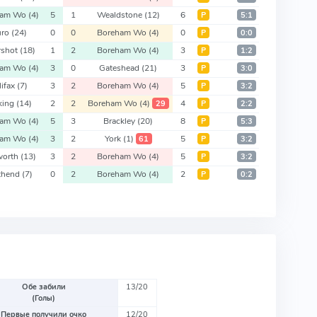
ham Wo
(4)
5
1
Wealdstone
(12)
6
Р
5:1
uro
(24)
0
0
Boreham Wo
(4)
0
Р
0:0
rshot
(18)
1
2
Boreham Wo
(4)
3
Р
1:2
ham Wo
(4)
3
0
Gateshead
(21)
3
Р
3:0
lifax
(7)
3
2
Boreham Wo
(4)
5
Р
3:2
king
(14)
2
2
Boreham Wo
(4)
4
29
Р
2:2
ham Wo
(4)
5
3
Brackley
(20)
8
Р
5:3
ham Wo
(4)
3
2
York
(1)
5
61
Р
3:2
worth
(13)
3
2
Boreham Wo
(4)
5
Р
3:2
thend
(7)
0
2
Boreham Wo
(4)
2
Р
0:2
Обе забили
13/20
(Голы)
Первые получили очко
12/20