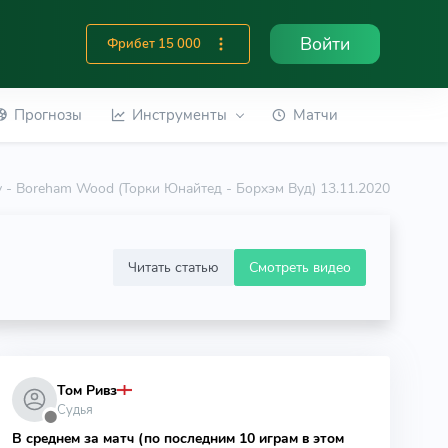
Войти
Фрибет 15 000
Прогнозы
Инструменты
Матчи
y - Boreham Wood (Торки Юнайтед - Борхэм Вуд) 13.11.2020
Читать статью
Смотреть видео
Том Ривз
Судья
⬤
В среднем за матч (по последним 10 играм в этом