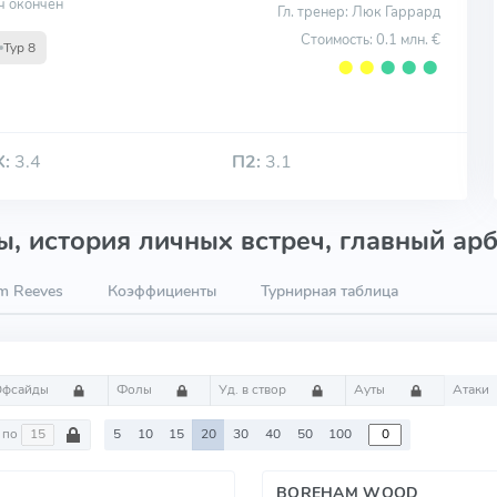
ч окончен
Гл. тренер: Люк Гаррард
Стоимость: 0.1 млн. €
Тур 8
⬤
⬤
⬤
⬤
⬤
Х:
3.4
П2:
3.1
, история личных встреч, главный арб
m Reeves
Коэффициенты
Турнирная таблица
Офсайды
Фолы
Уд. в створ
Ауты
Атаки
по
5
10
15
20
30
40
50
100
BOREHAM WOOD