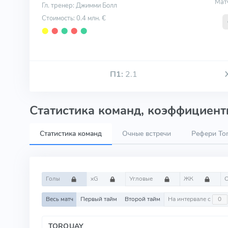
Мат
Гл. тренер: Джимми Болл
Стоимость: 0.4 млн. €
⬤
⬤
⬤
⬤
⬤
П1:
2.1
Статистика команд, коэффициенты
Статистика команд
Очные встречи
Рефери To
Голы
xG
Угловые
ЖК
Весь матч
Первый тайм
Второй тайм
На интервале с
TORQUAY