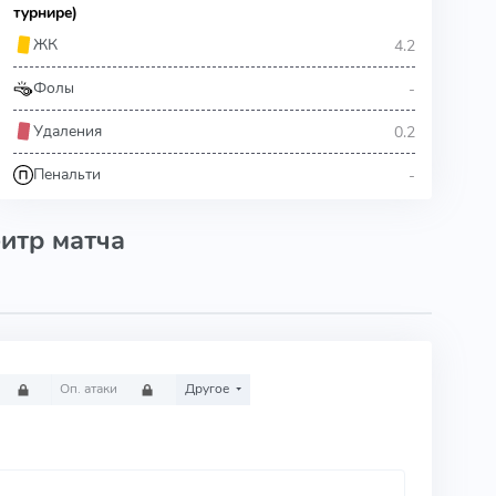
турнире)
4.2
ЖК
-
Фолы
0.2
Удаления
-
Пенальти
итр матча
Оп. атаки
Другое