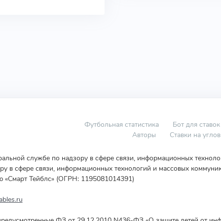
Футбольная статистика
Бот для ставок
Авторы
Ставки на угло
еральной службе по надзору в сфере связи, информационных технол
у в сфере связи, информационных технологий и массовых коммуник
ю «Смарт Тейблс» (ОГРН: 1195081014391)
bles.ru
редусмотренные ФЗ от 29.12.2010 N436-ФЗ «О защите детей от инф