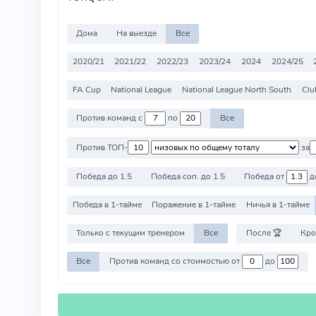
Дома
На выезде
Все
2020/21
2021/22
2022/23
2023/24
2024
2024/25
FA Cup
National League
National League North South
Clu
Против команд с
по
Все
Против ТОП-
за
Победа до 1.5
Победа соп. до 1.5
Победа от
д
Победа в 1-тайме
Поражение в 1-тайме
Ничья в 1-тайме
Только с текущим тренером
Все
После 🏆
Кро
Все
Против команд со стоимостью от
до