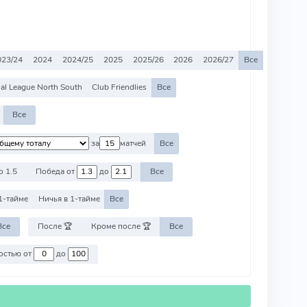
023/24
2024
2024/25
2025
2025/26
2026
2026/27
Все
al League North South
Club Friendlies
Все
Все
за
матчей
Все
о 1.5
Победа от
до
Все
1-тайме
Ничья в 1-тайме
Все
Все
После 🏆
Кроме после 🏆
Все
Против команд со стоимостью от
до