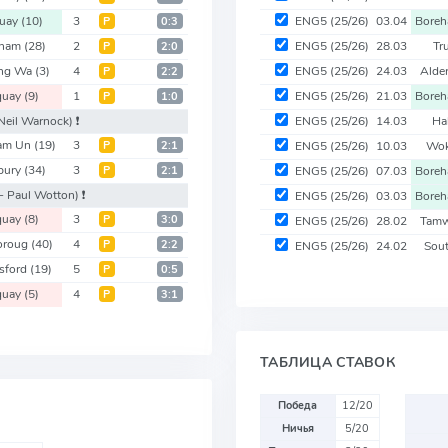
quay
(10)
3
ENG5
(25/26)
03.04
Bore
Р
0:3
sham
(28)
2
ENG5
(25/26)
28.03
Tr
Р
2:0
ing Wa
(3)
4
ENG5
(25/26)
24.03
Alde
Р
2:2
quay
(9)
1
ENG5
(25/26)
21.03
Bore
Р
1:0
Neil Warnock)
❗️
ENG5
(25/26)
14.03
Ha
am Un
(19)
3
Р
2:1
ENG5
(25/26)
10.03
Wo
sbury
(34)
3
Р
2:1
ENG5
(25/26)
07.03
Bore
- Paul Wotton)
❗️
ENG5
(25/26)
03.03
Bore
quay
(8)
3
Р
3:0
ENG5
(25/26)
28.02
Tam
oroug
(40)
4
Р
2:2
ENG5
(25/26)
24.02
Sou
sford
(19)
5
Р
0:5
quay
(5)
4
Р
3:1
ТАБЛИЦА СТАВОК
Победа
12/20
Ничья
5/20