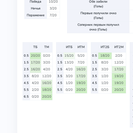
Победа
10/20
Обе забили
(Голы)
Ничья
3/20
Первые получили очко
Поражение
7/20
(Голы)
Соперник первым получил
очко (Голы)
ТБ
ТМ
ИТБ
ИТМ
ИТ2Б
ИТ2М
0.5
20/20
0/20
0.5
15/20
5/20
0.5
18/20
2/20
1.5
17/20
3/20
1.5
13/20
7/20
1.5
8/20
12/20
2.5
16/20
4/20
2.5
4/20
16/20
2.5
3/20
17/20
3.5
8/20
12/20
3.5
3/20
17/20
3.5
1/20
19/20
4.5
4/20
16/20
4.5
1/20
19/20
4.5
1/20
19/20
5.5
2/20
18/20
5.5
0/20
20/20
5.5
0/20
20/20
6.5
0/20
20/20