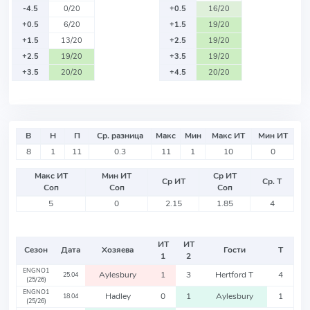
-4.5
0/20
+0.5
16/20
+0.5
6/20
+1.5
19/20
+1.5
13/20
+2.5
19/20
+2.5
19/20
+3.5
19/20
+3.5
20/20
+4.5
20/20
В
Н
П
Ср. разница
Макс
Мин
Макс ИТ
Мин ИТ
8
1
11
0.3
11
1
10
0
Макс ИТ
Мин ИТ
Ср ИТ
Ср ИТ
Ср. Т
Соп
Соп
Соп
5
0
2.15
1.85
4
ИТ
ИТ
Сезон
Дата
Хозяева
Гости
Т
1
2
ENGNO1
Aylesbury
1
3
Hertford T
4
25.04
(25/26)
ENGNO1
Hadley
0
1
Aylesbury
1
18.04
(25/26)