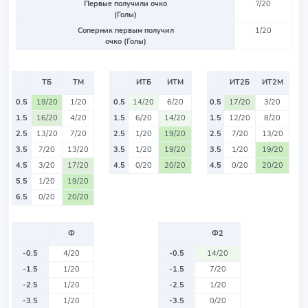
Первые получили очко
?/20
(Голы)
Соперник первым получил
1/20
очко (Голы)
ТБ
ТМ
ИТБ
ИТМ
ИТ2Б
ИТ2М
0.5
19/20
1/20
0.5
14/20
6/20
0.5
17/20
3/20
1.5
16/20
4/20
1.5
6/20
14/20
1.5
12/20
8/20
2.5
13/20
7/20
2.5
1/20
19/20
2.5
7/20
13/20
3.5
7/20
13/20
3.5
1/20
19/20
3.5
1/20
19/20
4.5
3/20
17/20
4.5
0/20
20/20
4.5
0/20
20/20
5.5
1/20
19/20
6.5
0/20
20/20
Ф
Ф2
-0.5
4/20
-0.5
14/20
-1.5
1/20
-1.5
7/20
-2.5
1/20
-2.5
1/20
-3.5
1/20
-3.5
0/20