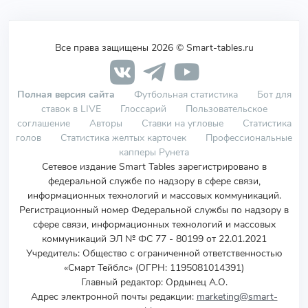
Все права защищены 2026 © Smart-tables.ru
Полная версия сайта
Футбольная статистика
Бот для
ставок в LIVE
Глоссарий
Пользовательское
соглашение
Авторы
Ставки на угловые
Статистика
голов
Статистика желтых карточек
Профессиональные
капперы Рунета
Сетевое издание Smart Tables зарегистрировано в
федеральной службе по надзору в сфере связи,
информационных технологий и массовых коммуникаций.
Регистрационный номер Федеральной службы по надзору в
сфере связи, информационных технологий и массовых
коммуникаций ЭЛ № ФС 77 - 80199 от 22.01.2021
Учредитель
:
Общество с ограниченной ответственностью
«Смарт Тейблс» (ОГРН: 1195081014391)
Главный редактор: Ордынец А.О.
Адрес электронной почты редакции:
marketing@smart-