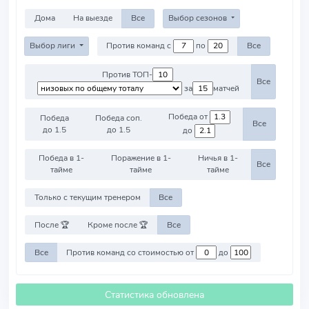
Дома
На выезде
Все
Выбор сезонов
Выбор лиги
Против команд с
по
Все
Против ТОП-
Все
за
матчей
Победа от
Победа
Победа соп.
Все
до 1.5
до 1.5
до
Победа в 1-
Поражение в 1-
Ничья в 1-
Все
тайме
тайме
тайме
Только с текущим тренером
Все
После 🏆
Кроме после 🏆
Все
Все
Против команд со стоимостью от
до
Статистика обновлена