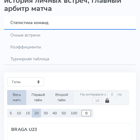
история личных встреч, главный
арбитр матча
Статистика команд
Очные встречи
Коэффициенты
Турнирная таблица
На интервале с
по
Весь
Первый
Второй
матч
тайм
тайм
5
10
15
20
30
40
50
100
BRAGA U23