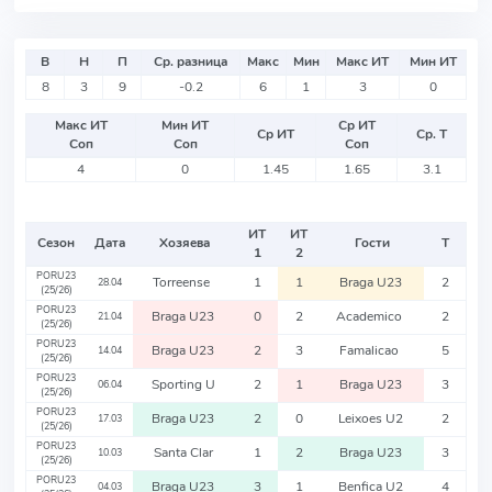
В
Н
П
Ср. разница
Макс
Мин
Макс ИТ
Мин ИТ
8
3
9
-0.2
6
1
3
0
Макс ИТ
Мин ИТ
Ср ИТ
Ср ИТ
Ср. Т
Соп
Соп
Соп
4
0
1.45
1.65
3.1
ИТ
ИТ
Сезон
Дата
Хозяева
Гости
Т
1
2
PORU23
Torreense
1
1
Braga U23
2
28.04
(25/26)
PORU23
Braga U23
0
2
Academico
2
21.04
(25/26)
PORU23
Braga U23
2
3
Famalicao
5
14.04
(25/26)
PORU23
Sporting U
2
1
Braga U23
3
06.04
(25/26)
PORU23
Braga U23
2
0
Leixoes U2
2
17.03
(25/26)
PORU23
Santa Clar
1
2
Braga U23
3
10.03
(25/26)
PORU23
Braga U23
3
1
Benfica U2
4
04.03