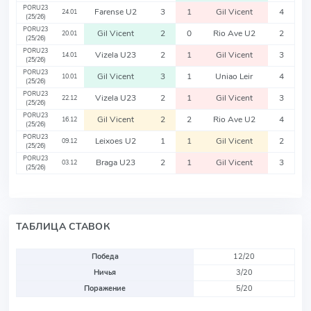
PORU23
Farense U2
3
1
Gil Vicent
4
24.01
(25/26)
PORU23
Gil Vicent
2
0
Rio Ave U2
2
20.01
(25/26)
PORU23
Vizela U23
2
1
Gil Vicent
3
14.01
(25/26)
PORU23
Gil Vicent
3
1
Uniao Leir
4
10.01
(25/26)
PORU23
Vizela U23
2
1
Gil Vicent
3
22.12
(25/26)
PORU23
Gil Vicent
2
2
Rio Ave U2
4
16.12
(25/26)
PORU23
Leixoes U2
1
1
Gil Vicent
2
09.12
(25/26)
PORU23
Braga U23
2
1
Gil Vicent
3
03.12
(25/26)
ТАБЛИЦА СТАВОК
Победа
12/20
Ничья
3/20
Поражение
5/20