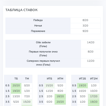
ТАБЛИЦА СТАВОК
Победа
8/20
Ничья
3/20
Поражение
9/20
Обе забили
14/20
(Голы)
Первые получили очко
8/20
(Голы)
Соперник первым получил
12/20
очко (Голы)
ТБ
ТМ
ИТБ
ИТМ
ИТ2Б
ИТ2М
0.5
20/20
0/20
0.5
15/20
5/20
0.5
19/20
1/20
1.5
19/20
1/20
1.5
12/20
8/20
1.5
10/20
10/20
2.5
13/20
7/20
2.5
2/20
18/20
2.5
3/20
17/20
3.5
5/20
15/20
3.5
0/20
20/20
3.5
1/20
19/20