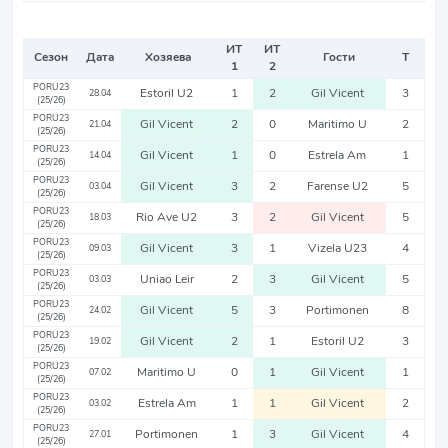
ИТ
ИТ
Сезон
Дата
Хозяева
Гости
Т
1
2
PORU23
Estoril U2
1
2
Gil Vicent
3
28.04
(25/26)
PORU23
Gil Vicent
2
0
Maritimo U
2
21.04
(25/26)
PORU23
Gil Vicent
1
0
Estrela Am
1
14.04
(25/26)
PORU23
Gil Vicent
3
2
Farense U2
5
03.04
(25/26)
PORU23
Rio Ave U2
3
2
Gil Vicent
5
18.03
(25/26)
PORU23
Gil Vicent
3
1
Vizela U23
4
09.03
(25/26)
PORU23
Uniao Leir
2
3
Gil Vicent
5
03.03
(25/26)
PORU23
Gil Vicent
5
3
Portimonen
8
24.02
(25/26)
PORU23
Gil Vicent
2
1
Estoril U2
3
19.02
(25/26)
PORU23
Maritimo U
0
1
Gil Vicent
1
07.02
(25/26)
PORU23
Estrela Am
1
1
Gil Vicent
2
03.02
(25/26)
PORU23
Portimonen
1
3
Gil Vicent
4
27.01
(25/26)