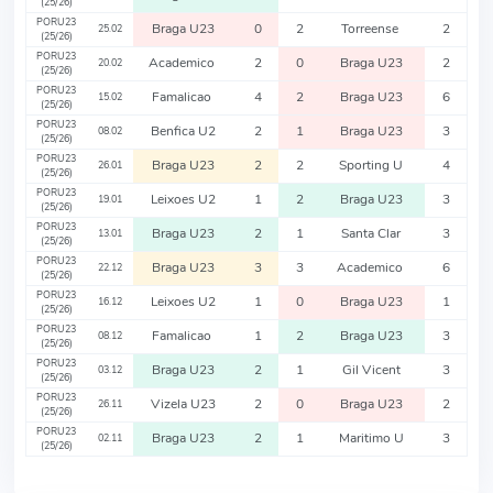
(25/26)
PORU23
Braga U23
0
2
Torreense
2
25.02
(25/26)
PORU23
Academico
2
0
Braga U23
2
20.02
(25/26)
PORU23
Famalicao
4
2
Braga U23
6
15.02
(25/26)
PORU23
Benfica U2
2
1
Braga U23
3
08.02
(25/26)
PORU23
Braga U23
2
2
Sporting U
4
26.01
(25/26)
PORU23
Leixoes U2
1
2
Braga U23
3
19.01
(25/26)
PORU23
Braga U23
2
1
Santa Clar
3
13.01
(25/26)
PORU23
Braga U23
3
3
Academico
6
22.12
(25/26)
PORU23
Leixoes U2
1
0
Braga U23
1
16.12
(25/26)
PORU23
Famalicao
1
2
Braga U23
3
08.12
(25/26)
PORU23
Braga U23
2
1
Gil Vicent
3
03.12
(25/26)
PORU23
Vizela U23
2
0
Braga U23
2
26.11
(25/26)
PORU23
Braga U23
2
1
Maritimo U
3
02.11
(25/26)