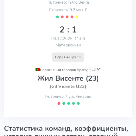
Гл. тренер: Тьяго Вейга
Стоимость: 0.2 млн. €
⬤
⬤
⬤
⬤
⬤
2 : 1
03.12.2025, 11:00
Матч окончен
Серия A
Тур 11
Спортивный городок Брага
,
+7 ℃
Жил Висенте (23)
(Gil Vicente U23)
Гл. тренер: Луис Рикардо
⬤
⬤
⬤
⬤
⬤
Статистика команд, коэффициенты,