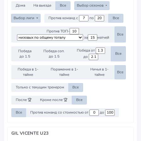
Дома
На выезде
Все
Выбор сезонов
Выбор лиги
Против команд с
по
Все
Против ТОП-
Все
за
матчей
Победа от
Победа
Победа соп.
Все
до 1.5
до 1.5
до
Победа в 1-
Поражение в 1-
Ничья в 1-
Все
тайме
тайме
тайме
Только с текущим тренером
Все
После 🏆
Кроме после 🏆
Все
Все
Против команд со стоимостью от
до
GIL VICENTE U23