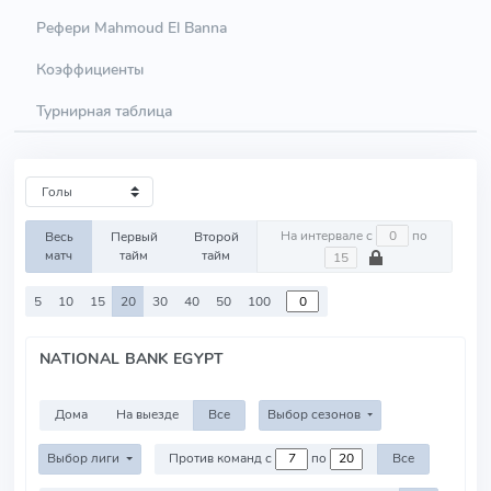
Рефери Mahmoud El Banna
Коэффициенты
Турнирная таблица
На интервале с
по
Весь
Первый
Второй
матч
тайм
тайм
5
10
15
20
30
40
50
100
NATIONAL BANK EGYPT
Дома
На выезде
Все
Выбор сезонов
Выбор лиги
Против команд с
по
Все