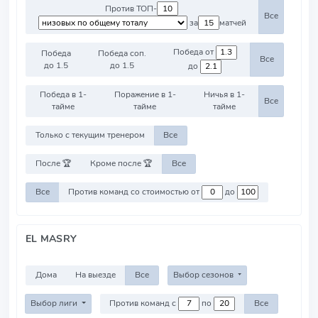
Против ТОП-
Все
за
матчей
Победа от
Победа
Победа соп.
Все
до 1.5
до 1.5
до
Победа в 1-
Поражение в 1-
Ничья в 1-
Все
тайме
тайме
тайме
Только с текущим тренером
Все
После 🏆
Кроме после 🏆
Все
Все
Против команд со стоимостью от
до
EL MASRY
Дома
На выезде
Все
Выбор сезонов
Выбор лиги
Против команд с
по
Все