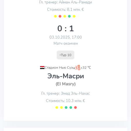
Гл. тренер: Айман Аль-Рамади
Стоимость: 8.1 млн. €
⬤
⬤
⬤
⬤
⬤
0 : 1
03.10.2025, 17:00
Матч окончен
Тур 10
Стадион Нью Суэц
,
+32 ℃
Эль-Масри
(El Masry)
Гл. тренер: Эмад Эль-Нахас
Стоимость: 10.3 млн. €
⬤
⬤
⬤
⬤
⬤