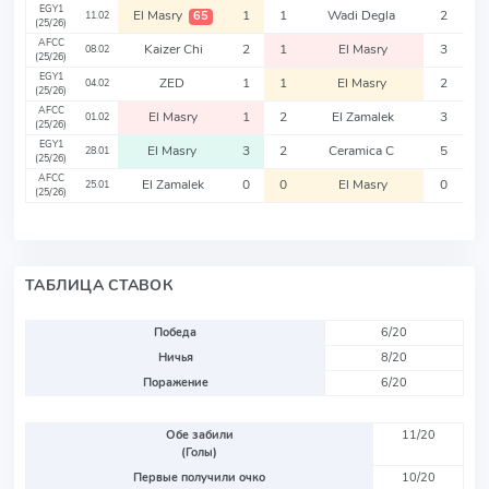
EGY1
El Masry
1
1
Wadi Degla
2
65
11.02
(25/26)
AFCC
Kaizer Chi
2
1
El Masry
3
08.02
(25/26)
EGY1
ZED
1
1
El Masry
2
04.02
(25/26)
AFCC
El Masry
1
2
El Zamalek
3
01.02
(25/26)
EGY1
El Masry
3
2
Ceramica C
5
28.01
(25/26)
AFCC
El Zamalek
0
0
El Masry
0
25.01
(25/26)
ТАБЛИЦА СТАВОК
Победа
6/20
Ничья
8/20
Поражение
6/20
Обе забили
11/20
(Голы)
Первые получили очко
10/20