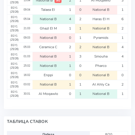
National B
2
1
Al Moqawlo
3
90
13.04
(25/26)
EGY1
Talaea El
1
0
National B
1
09.04
(25/26)
EGY1
National B
4
2
Haras El H
6
05.04
(25/26)
EGY1
Ghazl El M
1
1
National B
2
21.03
(25/26)
EGY1
National B
0
1
Pyramids
1
09.03
(25/26)
EGY1
Ceramica C
2
2
National B
4
05.03
(25/26)
EGY1
National B
1
3
Smouha
4
01.03
(25/26)
EGY1
National B
1
0
Pharco
1
25.02
(25/26)
EGY1
Enppi
0
0
National B
0
16.02
(25/26)
EGY1
National B
1
1
Al Ahly Ca
2
03.02
(25/26)
EGY1
Al Moqawlo
0
1
National B
1
30.01
(25/26)
ТАБЛИЦА СТАВОК
Победа
8/20