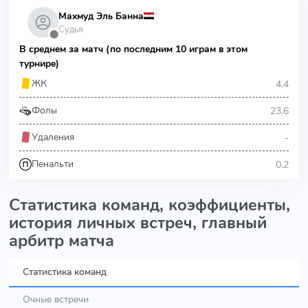
Махмуд Эль Банна
Судья
⬤
В среднем за матч (по последним 10 играм в этом
турнире)
4.4
ЖК
23.6
Фолы
-
Удаления
0.2
Пенальти
Статистика команд, коэффициенты,
история личных встреч, главный
арбитр матча
Статистика команд
Очные встречи