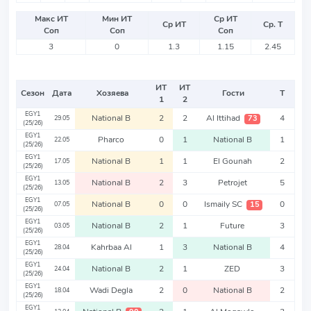
Макс ИТ
Мин ИТ
Ср ИТ
Ср ИТ
Ср. Т
Соп
Соп
Соп
3
0
1.3
1.15
2.45
ИТ
ИТ
Сезон
Дата
Хозяева
Гости
Т
1
2
EGY1
National B
2
2
Al Ittihad
4
73
29.05
(25/26)
EGY1
Pharco
0
1
National B
1
22.05
(25/26)
EGY1
National B
1
1
El Gounah
2
17.05
(25/26)
EGY1
National B
2
3
Petrojet
5
13.05
(25/26)
EGY1
National B
0
0
Ismaily SC
0
15
07.05
(25/26)
EGY1
National B
2
1
Future
3
03.05
(25/26)
EGY1
Kahrbaa Al
1
3
National B
4
28.04
(25/26)
EGY1
National B
2
1
ZED
3
24.04
(25/26)
EGY1
Wadi Degla
2
0
National B
2
18.04
(25/26)
EGY1