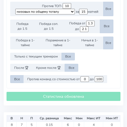
Против ТОП-
Все
за
матчей
Победа от
Победа
Победа соп.
Все
до 1.5
до 1.5
до
Победа в 1-
Поражение в 1-
Ничья в 1-
Все
тайме
тайме
тайме
Только с текущим тренером
Все
После 🏆
Кроме после 🏆
Все
Все
Против команд со стоимостью от
до
Статистика обновлена
В
Н
П
Ср. разница
Макс
Мин
Макс ИТ
Мин ИТ
8
7
5
0.15
6
0
4
0