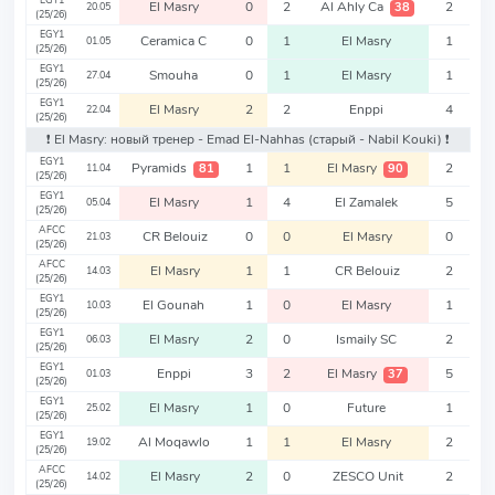
EGY1
El Masry
0
2
Al Ahly Ca
2
38
20.05
(25/26)
EGY1
Ceramica C
0
1
El Masry
1
01.05
(25/26)
EGY1
Smouha
0
1
El Masry
1
27.04
(25/26)
EGY1
El Masry
2
2
Enppi
4
22.04
(25/26)
❗️ El Masry: новый тренер - Emad El-Nahhas
(старый - Nabil Kouki)
❗️
EGY1
Pyramids
1
1
El Masry
2
81
90
11.04
(25/26)
EGY1
El Masry
1
4
El Zamalek
5
05.04
(25/26)
AFCC
CR Belouiz
0
0
El Masry
0
21.03
(25/26)
AFCC
El Masry
1
1
CR Belouiz
2
14.03
(25/26)
EGY1
El Gounah
1
0
El Masry
1
10.03
(25/26)
EGY1
El Masry
2
0
Ismaily SC
2
06.03
(25/26)
EGY1
Enppi
3
2
El Masry
5
37
01.03
(25/26)
EGY1
El Masry
1
0
Future
1
25.02
(25/26)
EGY1
Al Moqawlo
1
1
El Masry
2
19.02
(25/26)
AFCC
El Masry
2
0
ZESCO Unit
2
14.02
(25/26)