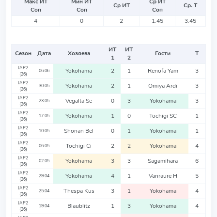
Макс ИТ
Мин ИТ
Ср ИТ
Ср ИТ
Ср. Т
Соп
Соп
Соп
4
0
2
1.45
3.45
ИТ
ИТ
Сезон
Дата
Хозяева
Гости
Т
1
2
JAP2
Yokohama
2
1
Renofa Yam
3
06.06
(26)
JAP2
Yokohama
2
1
Omiya Ardi
3
30.05
(26)
JAP2
Vegalta Se
0
3
Yokohama
3
23.05
(26)
JAP2
Yokohama
1
0
Tochigi SC
1
17.05
(26)
JAP2
Shonan Bel
0
1
Yokohama
1
10.05
(26)
JAP2
Tochigi Ci
2
2
Yokohama
4
06.05
(26)
JAP2
Yokohama
3
3
Sagamihara
6
02.05
(26)
JAP2
Yokohama
4
1
Vanraure H
5
29.04
(26)
JAP2
Thespa Kus
3
1
Yokohama
4
25.04
(26)
JAP2
Blaublitz
1
3
Yokohama
4
19.04
(26)