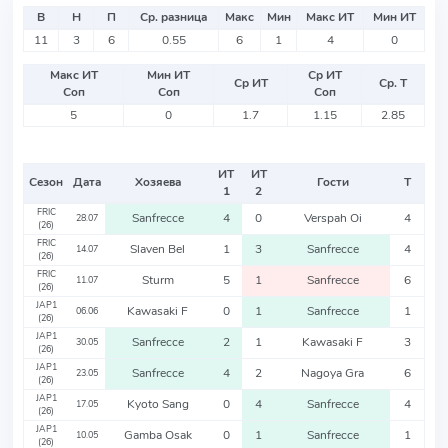
В
Н
П
Ср. разница
Макс
Мин
Макс ИТ
Мин ИТ
11
3
6
0.55
6
1
4
0
Макс ИТ
Мин ИТ
Ср ИТ
Ср ИТ
Ср. Т
Соп
Соп
Соп
5
0
1.7
1.15
2.85
ИТ
ИТ
Сезон
Дата
Хозяева
Гости
Т
1
2
FRIC
Sanfrecce
4
0
Verspah Oi
4
28.07
(26)
FRIC
Slaven Bel
1
3
Sanfrecce
4
14.07
(26)
FRIC
Sturm
5
1
Sanfrecce
6
11.07
(26)
JAP1
Kawasaki F
0
1
Sanfrecce
1
06.06
(26)
JAP1
Sanfrecce
2
1
Kawasaki F
3
30.05
(26)
JAP1
Sanfrecce
4
2
Nagoya Gra
6
23.05
(26)
JAP1
Kyoto Sang
0
4
Sanfrecce
4
17.05
(26)
JAP1
Gamba Osak
0
1
Sanfrecce
1
10.05
(26)