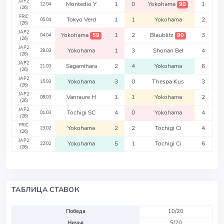
JAP2
Montedio Y
1
0
Yokohama
1
90
12.04
(26)
FRIC
Tokyo Verd
1
1
Yokohama
2
05.04
(26)
JAP2
Yokohama
1
2
Blaublitz
3
59
90
04.04
(26)
JAP2
Yokohama
1
3
Shonan Bel
4
28.03
(26)
JAP2
Sagamihara
2
4
Yokohama
6
21.03
(26)
JAP2
Yokohama
3
0
Thespa Kus
3
15.03
(26)
JAP2
Vanraure H
1
1
Yokohama
2
08.03
(26)
JAP2
Tochigi SC
4
0
Yokohama
4
01.03
(26)
FRIC
Yokohama
2
2
Tochigi Ci
4
23.02
(26)
JAP2
Yokohama
5
1
Tochigi Ci
6
22.02
(26)
ТАБЛИЦА СТАВОК
Победа
10/20
Ничья
5/20