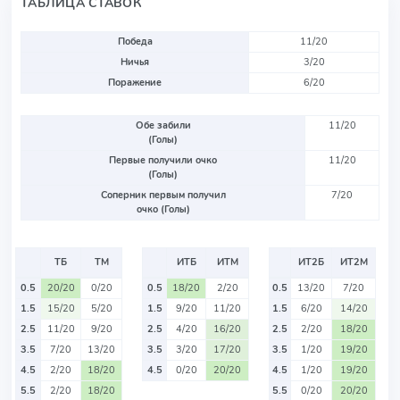
ТАБЛИЦА СТАВОК
Победа
11/20
Ничья
3/20
Поражение
6/20
Обе забили
11/20
(Голы)
Первые получили очко
11/20
(Голы)
Соперник первым получил
7/20
очко (Голы)
ТБ
ТМ
ИТБ
ИТМ
ИТ2Б
ИТ2М
0.5
20/20
0/20
0.5
18/20
2/20
0.5
13/20
7/20
1.5
15/20
5/20
1.5
9/20
11/20
1.5
6/20
14/20
2.5
11/20
9/20
2.5
4/20
16/20
2.5
2/20
18/20
3.5
7/20
13/20
3.5
3/20
17/20
3.5
1/20
19/20
4.5
2/20
18/20
4.5
0/20
20/20
4.5
1/20
19/20
5.5
2/20
18/20
5.5
0/20
20/20