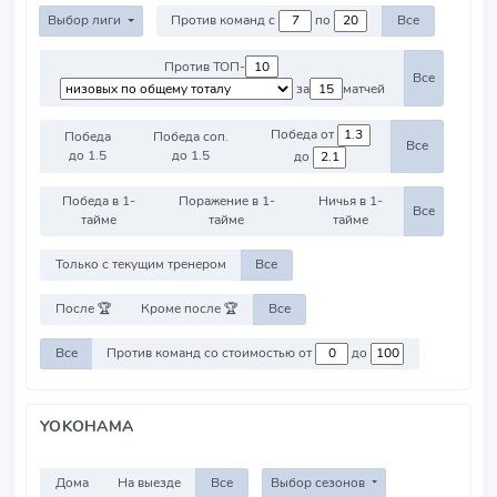
Выбор лиги
Против команд с
по
Все
Против ТОП-
Все
за
матчей
Победа от
Победа
Победа соп.
Все
до 1.5
до 1.5
до
Победа в 1-
Поражение в 1-
Ничья в 1-
Все
тайме
тайме
тайме
Только с текущим тренером
Все
После 🏆
Кроме после 🏆
Все
Все
Против команд со стоимостью от
до
YOKOHAMA
Дома
На выезде
Все
Выбор сезонов