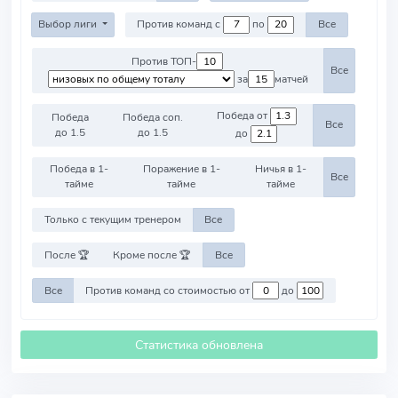
Выбор лиги
Против команд с
по
Все
Против ТОП-
Все
за
матчей
Победа от
Победа
Победа соп.
Все
до 1.5
до 1.5
до
Победа в 1-
Поражение в 1-
Ничья в 1-
Все
тайме
тайме
тайме
Только с текущим тренером
Все
После 🏆
Кроме после 🏆
Все
Все
Против команд со стоимостью от
до
Статистика обновлена