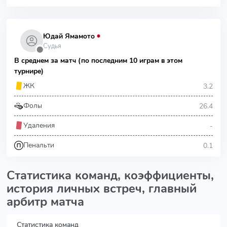
Юдай Ямамото
Судья
⬤
В среднем за матч (по последним 10 играм в этом
турнире)
3.2
ЖК
26.4
Фолы
-
Удаления
0.1
Пенальти
Статистика команд, коэффициенты,
история личных встреч, главный
арбитр матча
Статистика команд