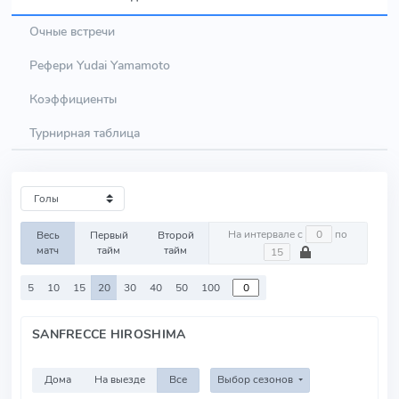
Очные встречи
Рефери Yudai Yamamoto
Коэффициенты
Турнирная таблица
На интервале с
по
Весь
Первый
Второй
матч
тайм
тайм
5
10
15
20
30
40
50
100
SANFRECCE HIROSHIMA
Дома
На выезде
Все
Выбор сезонов