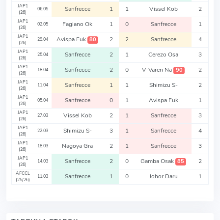
JAP1
Sanfrecce
1
1
Vissel Kob
2
06.05
(26)
JAP1
Fagiano Ok
1
0
Sanfrecce
1
02.05
(26)
JAP1
Avispa Fuk
2
2
Sanfrecce
4
80
29.04
(26)
JAP1
Sanfrecce
2
1
Cerezo Osa
3
25.04
(26)
JAP1
Sanfrecce
2
0
V-Varen Na
2
90
18.04
(26)
JAP1
Sanfrecce
1
1
Shimizu S-
2
11.04
(26)
JAP1
Sanfrecce
0
1
Avispa Fuk
1
05.04
(26)
JAP1
Vissel Kob
2
1
Sanfrecce
3
27.03
(26)
JAP1
Shimizu S-
3
1
Sanfrecce
4
22.03
(26)
JAP1
Nagoya Gra
2
1
Sanfrecce
3
18.03
(26)
JAP1
Sanfrecce
2
0
Gamba Osak
2
85
14.03
(26)
AFCCL
Sanfrecce
1
0
Johor Daru
1
11.03
(25/26)