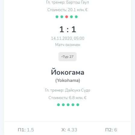
Гл. тренер: Бартош Гаул
Стоимость: 20.1 млн. €
⬤
⬤
⬤
⬤
⬤
1 : 1
14.11.2020, 05:00
Матч окончен
Тур 27
Йокогама
(Yokohama)
Гл. тренер: Дайсукэ Судо
Стоимость: 6.8 млн. €
⬤
⬤
⬤
⬤
⬤
П1:
1.5
Х:
4.33
П2:
6