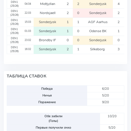
DEN1
Midtjyllan
2
2
Sonderjysk
4
04.04
(25/26)
DEN1
Nordsjaell
2
0
Sonderjysk
2
22.03
(25/26)
DEN1
Sonderjysk
1
1
AGF Aarhus
2
15.03
(25/26)
DEN1
Sonderjysk
1
0
Odense BK
1
01.03
(25/26)
DEN1
Brondby IF
0
0
Sonderjysk
0
23.02
(25/26)
DEN1
Sonderjysk
2
1
Silkeborg
3
16.02
(25/26)
ТАБЛИЦА СТАВОК
Победа
6/20
Ничья
5/20
Поражение
9/20
Обе забили
10/20
(Голы)
Первые получили очко
5/20