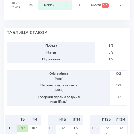
DENC
Raklev
2
0
Avarta
2
57
05.08
(25/26)
ТАБЛИЦА СТАВОК
Победа
1/2
Ничья
0/2
Поражение
1/2
Обе забили
0/2
(Голы)
Первые получили очко
1/2
(Голы)
Соперник первым получил
1/2
очко (Голы)
ТБ
ТМ
ИТБ
ИТМ
ИТ2Б
ИТ2М
1.5
2/2
0/2
0.5
1/2
1/2
0.5
1/2
1/2