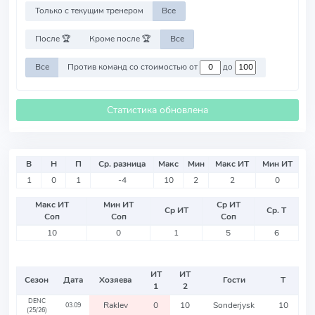
Только с текущим тренером
Все
После 🏆
Кроме после 🏆
Все
Все
Против команд со стоимостью от
до
Статистика обновлена
В
Н
П
Ср. разница
Макс
Мин
Макс ИТ
Мин ИТ
1
0
1
-4
10
2
2
0
Макс ИТ
Мин ИТ
Ср ИТ
Ср ИТ
Ср. Т
Соп
Соп
Соп
10
0
1
5
6
ИТ
ИТ
Сезон
Дата
Хозяева
Гости
Т
1
2
DENC
Raklev
0
10
Sonderjysk
10
03.09
(25/26)