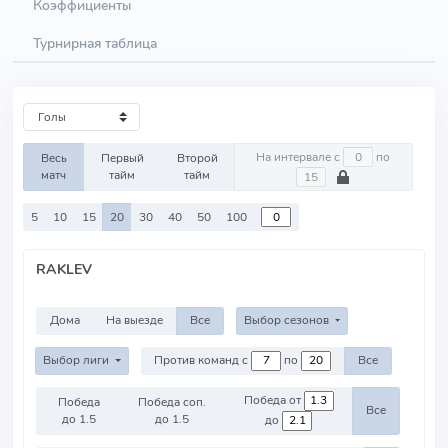
Коэффициенты
Турнирная таблица
На интервале с
по
Весь
Первый
Второй
матч
тайм
тайм
5
10
15
20
30
40
50
100
RAKLEV
Дома
На выезде
Все
Выбор сезонов
Выбор лиги
Против команд с
по
Все
Победа от
Победа
Победа соп.
Все
до 1.5
до 1.5
до