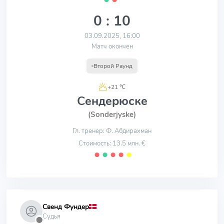
0 : 10
03.09.2025, 16:00
Матч окончен
Второй Раунд
+21 ℃
Сендерюске
(Sonderjyske)
Гл. тренер: Ф. Абдирахман
Стоимость: 13.5 млн. €
⬤
⬤
⬤
⬤
⬤
Свенд Фундер
Судья
⬤