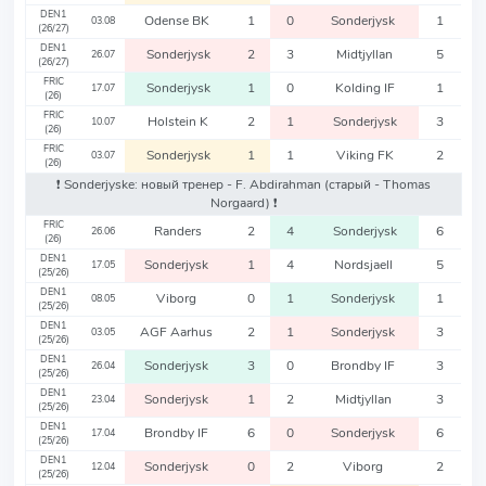
DEN1
Odense BK
1
0
Sonderjysk
1
03.08
(26/27)
DEN1
Sonderjysk
2
3
Midtjyllan
5
26.07
(26/27)
FRIC
Sonderjysk
1
0
Kolding IF
1
17.07
(26)
FRIC
Holstein K
2
1
Sonderjysk
3
10.07
(26)
FRIC
Sonderjysk
1
1
Viking FK
2
03.07
(26)
❗️ Sonderjyske: новый тренер - F. Abdirahman
(старый - Thomas
Norgaard)
❗️
FRIC
Randers
2
4
Sonderjysk
6
26.06
(26)
DEN1
Sonderjysk
1
4
Nordsjaell
5
17.05
(25/26)
DEN1
Viborg
0
1
Sonderjysk
1
08.05
(25/26)
DEN1
AGF Aarhus
2
1
Sonderjysk
3
03.05
(25/26)
DEN1
Sonderjysk
3
0
Brondby IF
3
26.04
(25/26)
DEN1
Sonderjysk
1
2
Midtjyllan
3
23.04
(25/26)
DEN1
Brondby IF
6
0
Sonderjysk
6
17.04
(25/26)
DEN1
Sonderjysk
0
2
Viborg
2
12.04
(25/26)