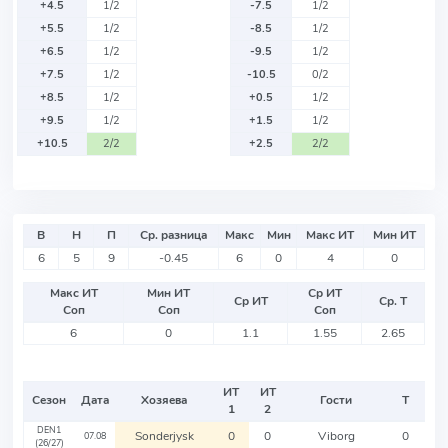
+4.5
1/2
-7.5
1/2
+5.5
1/2
-8.5
1/2
+6.5
1/2
-9.5
1/2
+7.5
1/2
-10.5
0/2
+8.5
1/2
+0.5
1/2
+9.5
1/2
+1.5
1/2
+10.5
2/2
+2.5
2/2
В
Н
П
Ср. разница
Макс
Мин
Макс ИТ
Мин ИТ
6
5
9
-0.45
6
0
4
0
Макс ИТ
Мин ИТ
Ср ИТ
Ср ИТ
Ср. Т
Соп
Соп
Соп
6
0
1.1
1.55
2.65
ИТ
ИТ
Сезон
Дата
Хозяева
Гости
Т
1
2
DEN1
Sonderjysk
0
0
Viborg
0
07.08
(26/27)