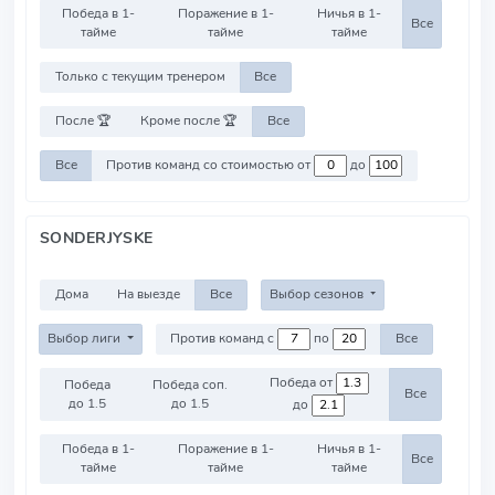
Победа в 1-
Поражение в 1-
Ничья в 1-
Все
тайме
тайме
тайме
Только с текущим тренером
Все
После 🏆
Кроме после 🏆
Все
Все
Против команд со стоимостью от
до
SONDERJYSKE
Дома
На выезде
Все
Выбор сезонов
Выбор лиги
Против команд с
по
Все
Победа от
Победа
Победа соп.
Все
до 1.5
до 1.5
до
Победа в 1-
Поражение в 1-
Ничья в 1-
Все
тайме
тайме
тайме