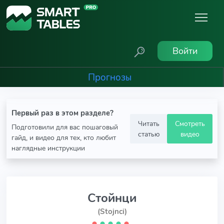
Войти
Прогнозы
Первый раз в этом разделе?
Читать
Смотреть
Подготовили для вас пошаговый
статью
видео
гайд, и видео для тех, кто любит
наглядные инструкции
Стойнци
(Stojnci)
⬤
⬤
⬤
⬤
⬤