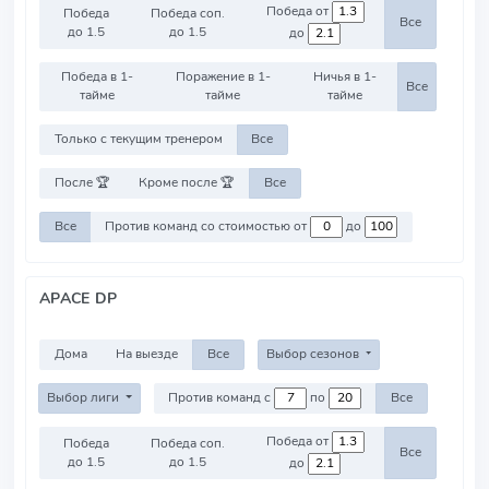
Победа от
Победа
Победа соп.
Все
до 1.5
до 1.5
до
Победа в 1-
Поражение в 1-
Ничья в 1-
Все
тайме
тайме
тайме
Только с текущим тренером
Все
После 🏆
Кроме после 🏆
Все
Все
Против команд со стоимостью от
до
APACE DP
Дома
На выезде
Все
Выбор сезонов
Выбор лиги
Против команд с
по
Все
Победа от
Победа
Победа соп.
Все
до 1.5
до 1.5
до