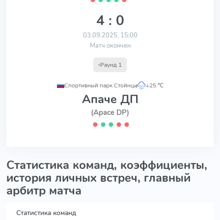
4 : 0
03.09.2025, 15:00
Матч окончен
Раунд 1
Спортивный парк Стойнци
,
+25 ℃
Апаче ДП
(Apace DP)
⬤
⬤
⬤
⬤
⬤
Статистика команд, коэффициенты,
история личных встреч, главный
арбитр матча
Статистика команд