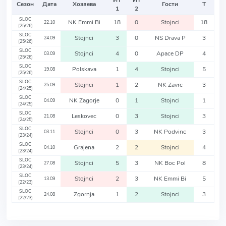
ИТ
ИТ
Сезон
Дата
Хозяева
Гости
Т
1
2
SLOC
NK Emmi Bi
18
0
Stojnci
18
22.10
(25/26)
SLOC
Stojnci
3
0
NS Drava P
3
24.09
(25/26)
SLOC
Stojnci
4
0
Apace DP
4
03.09
(25/26)
SLOC
Polskava
1
4
Stojnci
5
19.08
(25/26)
SLOC
Stojnci
1
2
NK Zavrc
3
25.09
(24/25)
SLOC
NK Zagorje
0
1
Stojnci
1
04.09
(24/25)
SLOC
Leskovec
0
3
Stojnci
3
21.08
(24/25)
SLOC
Stojnci
0
3
NK Podvinc
3
03.11
(23/24)
SLOC
Grajena
2
2
Stojnci
4
04.10
(23/24)
SLOC
Stojnci
5
3
NK Boc Pol
8
27.08
(23/24)
SLOC
Stojnci
2
3
NK Emmi Bi
5
13.09
(22/23)
SLOC
Zgornja
1
2
Stojnci
3
24.08
(22/23)