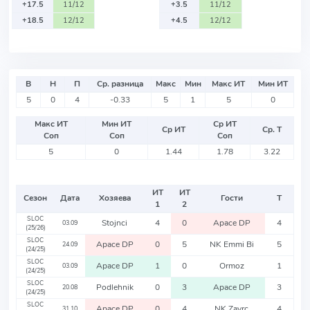
+17.5
11/12
+3.5
11/12
+18.5
12/12
+4.5
12/12
В
Н
П
Ср. разница
Макс
Мин
Макс ИТ
Мин ИТ
5
0
4
-0.33
5
1
5
0
Макс ИТ
Мин ИТ
Ср ИТ
Ср ИТ
Ср. Т
Соп
Соп
Соп
5
0
1.44
1.78
3.22
ИТ
ИТ
Сезон
Дата
Хозяева
Гости
Т
1
2
SLOC
Stojnci
4
0
Apace DP
4
03.09
(25/26)
SLOC
Apace DP
0
5
NK Emmi Bi
5
24.09
(24/25)
SLOC
Apace DP
1
0
Ormoz
1
03.09
(24/25)
SLOC
Podlehnik
0
3
Apace DP
3
20.08
(24/25)
SLOC
Apace DP
0
4
NK Zavrc
4
31.10