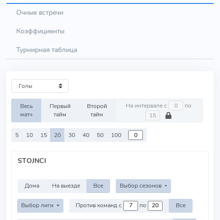
Очные встречи
Коэффициенты
Турнирная таблица
На интервале с
по
Весь
Первый
Второй
матч
тайм
тайм
5
10
15
20
30
40
50
100
STOJNCI
Дома
На выезде
Все
Выбор сезонов
Выбор лиги
Против команд с
по
Все