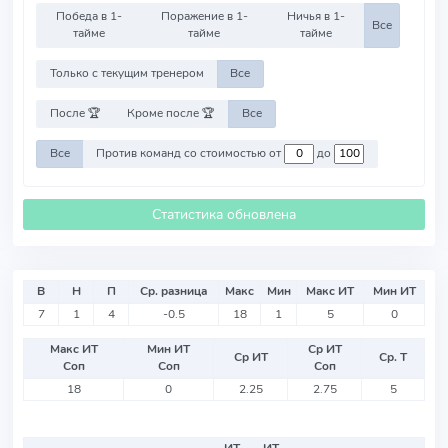
Победа в 1-
Поражение в 1-
Ничья в 1-
Все
тайме
тайме
тайме
Только с текущим тренером
Все
После 🏆
Кроме после 🏆
Все
Все
Против команд со стоимостью от
до
Статистика обновлена
В
Н
П
Ср. разница
Макс
Мин
Макс ИТ
Мин ИТ
7
1
4
-0.5
18
1
5
0
Макс ИТ
Мин ИТ
Ср ИТ
Ср ИТ
Ср. Т
Соп
Соп
Соп
18
0
2.25
2.75
5