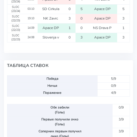
(23/24)
SLOC
SD Cirkula
0
5
Apace DP
5
03.10
(23/24)
SLOC
NK Zavrc
3
0
Apace DP
3
19.10
(22/23)
SLOC
Apace DP
1
0
NS Drava P
1
14.09
(22/23)
SLOC
Slovenja v
0
3
Apace DP
3
24.08
(22/23)
ТАБЛИЦА СТАВОК
Победа
5/9
Ничья
0/9
Поражение
4/9
Обе забили
0/9
(Голы)
Первые получили очко
3/9
(Голы)
Соперник первым получил
3/9
очко (Голы)