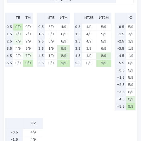
ТБ
ТМ
ИТБ
ИТМ
ИТ2Б
ИТ2М
Ф
0.5
9/9
0/9
0.5
5/9
4/9
0.5
4/9
5/9
-0.5
5/9
1.5
7/9
2/9
1.5
3/9
6/9
1.5
4/9
5/9
-1.5
3/9
2.5
7/9
2/9
2.5
3/9
6/9
2.5
4/9
5/9
-2.5
3/9
3.5
4/9
5/9
3.5
1/9
8/9
3.5
3/9
6/9
-3.5
1/9
4.5
2/9
7/9
4.5
1/9
8/9
4.5
1/9
8/9
-4.5
1/9
5.5
0/9
9/9
5.5
0/9
9/9
5.5
0/9
9/9
-5.5
0/9
+0.5
5/9
+1.5
5/9
+2.5
5/9
+3.5
6/9
+4.5
8/9
+5.5
9/9
Ф2
-0.5
4/9
-1.5
4/9