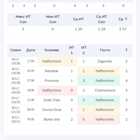
2
3
2
0
4
2
3
0
Макс ИТ
Мин ИТ
Ср ИТ
Ср ИТ
Ср. Т
Соп
Соп
Соп
3
0
1.29
1.29
2.57
ИТ
ИТ
Сезон
Дата
Хозяева
Гости
Т
1
2
BULC
Neftochimi
1
1
Zagorets
2
17.09
(25/26)
BULC
Nesebar
1
1
Neftochimi
2
03.09
(25/26)
BULC
Pomorie
1
3
Neftochimi
4
27.08
(25/26)
BULC
Neftochimi
0
3
Chernomore
3
28.08
(24/25)
BULC
Sveti Vlas
0
3
Neftochimi
3
21.08
(24/25)
BULC
Gorna Orya
1
1
Neftochimi
2
06.09
(21/22)
BULC
Botev Ihti
2
0
Neftochimi
2
30.09
(20/21)