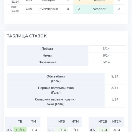
(23/24)
BULC
Zvezdenbur
0
3
Nesebar
3
23.08
(23/24)
ТАБЛИЦА СТАВОК
Победа
3/14
Ничья
6/14
Поражение
5/14
Обе забили
9/14
(Голы)
Первые получили очко
3/14
(Голы)
Соперник первым получил
5/14
очко (Голы)
ТБ
ТМ
ИТБ
ИТМ
ИТ2Б
ИТ2М
0.5
13/14
1/14
0.5
11/14
3/14
0.5
11/14
3/14