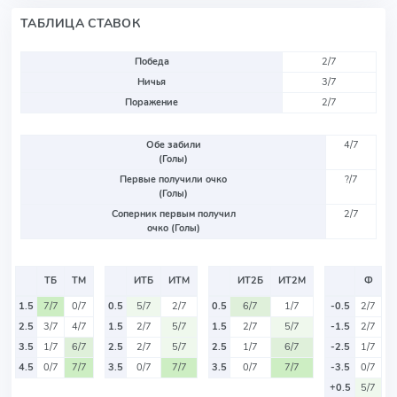
ТАБЛИЦА СТАВОК
Победа
2/7
Ничья
3/7
Поражение
2/7
Обе забили
4/7
(Голы)
Первые получили очко
?/7
(Голы)
Соперник первым получил
2/7
очко (Голы)
ТБ
ТМ
ИТБ
ИТМ
ИТ2Б
ИТ2М
Ф
1.5
7/7
0/7
0.5
5/7
2/7
0.5
6/7
1/7
-0.5
2/7
2.5
3/7
4/7
1.5
2/7
5/7
1.5
2/7
5/7
-1.5
2/7
3.5
1/7
6/7
2.5
2/7
5/7
2.5
1/7
6/7
-2.5
1/7
4.5
0/7
7/7
3.5
0/7
7/7
3.5
0/7
7/7
-3.5
0/7
+0.5
5/7