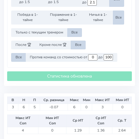
до 1.5
до 1.5
до
Победа в 1-
Поражение в 1-
Ничья в 1-
Все
тайме
тайме
тайме
Только с текущим тренером
Все
После 🏆
Кроме после 🏆
Все
Все
Против команд со стоимостью от
до
Статистика обновлена
В
Н
П
Ср. разница
Макс
Мин
Макс ИТ
Мин ИТ
3
6
5
-0.07
6
0
3
0
Макс ИТ
Мин ИТ
Ср ИТ
Ср ИТ
Ср. Т
Соп
Соп
Соп
4
0
1.29
1.36
2.64