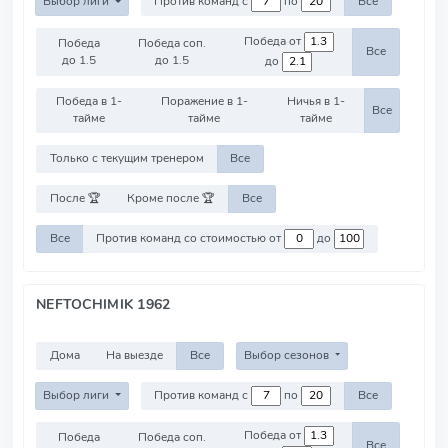
Выбор лиги
Против команд с
по
Все
Победа от
Победа
Победа соп.
Все
до 1.5
до 1.5
до
Победа в 1-
Поражение в 1-
Ничья в 1-
Все
тайме
тайме
тайме
Только с текущим тренером
Все
После 🏆
Кроме после 🏆
Все
Все
Против команд со стоимостью от
до
NEFTOCHIMIK 1962
Дома
На выезде
Все
Выбор сезонов
Выбор лиги
Против команд с
по
Все
Победа от
Победа
Победа соп.
Все