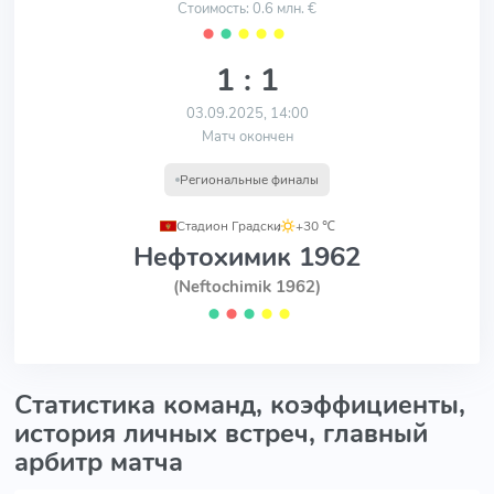
Стоимость: 0.6 млн. €
⬤
⬤
⬤
⬤
⬤
1 : 1
03.09.2025, 14:00
Матч окончен
Региональные финалы
Стадион Градски
,
+30 ℃
Нефтохимик 1962
(Neftochimik 1962)
⬤
⬤
⬤
⬤
⬤
Статистика команд, коэффициенты,
история личных встреч, главный
арбитр матча