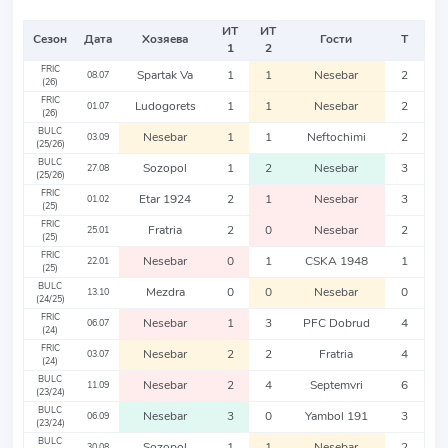
ИТ
ИТ
Сезон
Дата
Хозяева
Гости
Т
1
2
FRIC
Spartak Va
1
1
Nesebar
2
08.07
(26)
FRIC
Ludogorets
1
1
Nesebar
2
01.07
(26)
BULC
Nesebar
1
1
Neftochimi
2
03.09
(25/26)
BULC
Sozopol
1
2
Nesebar
3
27.08
(25/26)
FRIC
Etar 1924
2
1
Nesebar
3
01.02
(25)
FRIC
Fratria
2
0
Nesebar
2
25.01
(25)
FRIC
Nesebar
0
1
CSKA 1948
1
22.01
(25)
BULC
Mezdra
0
0
Nesebar
0
13.10
(24/25)
FRIC
Nesebar
1
3
PFC Dobrud
4
06.07
(24)
FRIC
Nesebar
2
2
Fratria
4
03.07
(24)
BULC
Nesebar
2
4
Septemvri
6
11.09
(23/24)
BULC
Nesebar
3
0
Yambol 191
3
06.09
(23/24)
BULC
Sozopol
1
1
Nesebar
2
30.08