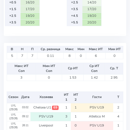
+0.5
16/20
+2.5
14/20
+1.5
17/20
+3.5
17/20
+2.5
19/20
+4.5
19/20
+3.5
20/20
+5.5
20/20
В
Н
П
Ср. разница
Макс
Мин
Макс ИТ
Мин ИТ
5
7
7
0.11
8
0
6
0
Макс ИТ
Мин ИТ
Ср ИТ
Ср ИТ
Ср. Т
Соп
Соп
Соп
3
0
1.53
1.42
2.95
ИТ
ИТ
Сезон
Дата
Хозяева
Гости
Т
1
2
UYL
Chelsea U1
1
1
PSV U19
2
69
03.02
(25/26)
UYL
PSV U19
3
1
Atletico M
4
09.12
(25/26)
UYL
Liverpool
1
0
PSV U19
1
26.11
(25/26)