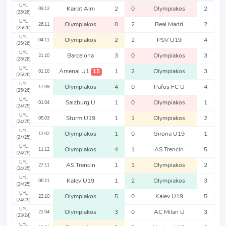
UYL
Kairat Alm
2
0
Olympiakos
2
09.12
(25/26)
UYL
Olympiakos
0
2
Real Madri
2
26.11
(25/26)
UYL
Olympiakos
2
2
PSV U19
4
04.11
(25/26)
UYL
Barcelona
3
0
Olympiakos
3
21.10
(25/26)
UYL
Arsenal U1
1
2
Olympiakos
3
15
01.10
(25/26)
UYL
Olympiakos
4
0
Pafos FC U
4
17.09
(25/26)
UYL
Salzburg U
1
0
Olympiakos
1
01.04
(24/25)
UYL
Sturm U19
1
1
Olympiakos
2
05.03
(24/25)
UYL
Olympiakos
1
0
Girona U19
1
12.02
(24/25)
UYL
Olympiakos
4
1
AS Trencin
5
11.12
(24/25)
UYL
AS Trencin
1
1
Olympiakos
2
27.11
(24/25)
UYL
Kalev U19
1
2
Olympiakos
3
06.11
(24/25)
UYL
Olympiakos
5
0
Kalev U19
5
23.10
(24/25)
UYL
Olympiakos
3
0
AC Milan U
3
22.04
(23/24)
UYL