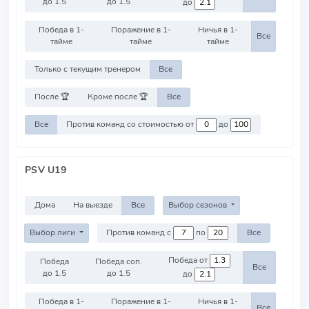
до 1.5
до 1.5
до
Победа в 1-
Поражение в 1-
Ничья в 1-
Все
тайме
тайме
тайме
Только с текущим тренером
Все
После 🏆
Кроме после 🏆
Все
Все
Против команд со стоимостью от
до
PSV U19
Дома
На выезде
Все
Выбор сезонов
Выбор лиги
Против команд с
по
Все
Победа от
Победа
Победа соп.
Все
до 1.5
до 1.5
до
Победа в 1-
Поражение в 1-
Ничья в 1-
Все