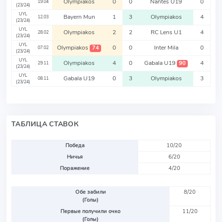
Olympiakos
0
0
Nantes U19
0
19.04
(23/24)
UYL
Bayern Mun
1
3
Olympiakos
4
12.03
(23/24)
UYL
Olympiakos
2
2
RC Lens U1
4
28.02
(23/24)
UYL
Olympiakos
0
0
Inter Mila
0
74
07.02
(23/24)
UYL
Olympiakos
4
0
Gabala U19
4
90
29.11
(23/24)
UYL
Gabala U19
0
3
Olympiakos
3
08.11
(23/24)
ТАБЛИЦА СТАВОК
Победа
10/20
Ничья
6/20
Поражение
4/20
Обе забили
8/20
(Голы)
Первые получили очко
11/20
(Голы)