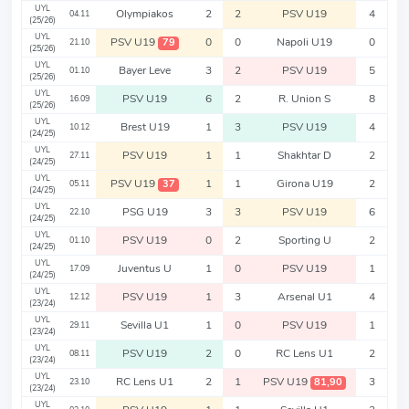
UYL
Olympiakos
2
2
PSV U19
4
04.11
(25/26)
UYL
PSV U19
0
0
Napoli U19
0
79
21.10
(25/26)
UYL
Bayer Leve
3
2
PSV U19
5
01.10
(25/26)
UYL
PSV U19
6
2
R. Union S
8
16.09
(25/26)
UYL
Brest U19
1
3
PSV U19
4
10.12
(24/25)
UYL
PSV U19
1
1
Shakhtar D
2
27.11
(24/25)
UYL
PSV U19
1
1
Girona U19
2
37
05.11
(24/25)
UYL
PSG U19
3
3
PSV U19
6
22.10
(24/25)
UYL
PSV U19
0
2
Sporting U
2
01.10
(24/25)
UYL
Juventus U
1
0
PSV U19
1
17.09
(24/25)
UYL
PSV U19
1
3
Arsenal U1
4
12.12
(23/24)
UYL
Sevilla U1
1
0
PSV U19
1
29.11
(23/24)
UYL
PSV U19
2
0
RC Lens U1
2
08.11
(23/24)
UYL
RC Lens U1
2
1
PSV U19
3
81,90
23.10
(23/24)
UYL