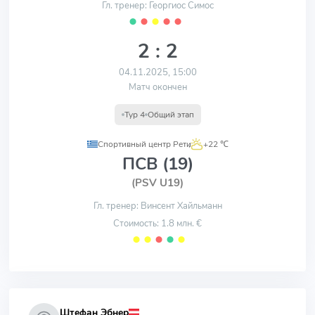
Гл. тренер: Георгиос Симос
⬤
⬤
⬤
⬤
⬤
2 : 2
04.11.2025, 15:00
Матч окончен
Тур 4
Общий этап
Спортивный центр Рети
,
+22 ℃
ПСВ (19)
(PSV U19)
Гл. тренер: Винсент Хайльманн
Стоимость: 1.8 млн. €
⬤
⬤
⬤
⬤
⬤
Штефан Эбнер