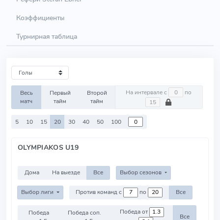
Коэффициенты
Турнирная таблица
На интервале с
по
Весь
Первый
Второй
матч
тайм
тайм
5
10
15
20
30
40
50
100
OLYMPIAKOS U19
Дома
На выезде
Все
Выбор сезонов
Выбор лиги
Против команд с
по
Все
Победа от
Победа
Победа соп.
Все