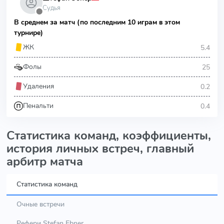
Судья
⬤
В среднем за матч (по последним 10 играм в этом
турнире)
5.4
ЖК
25
Фолы
0.2
Удаления
0.4
Пенальти
Статистика команд, коэффициенты,
история личных встреч, главный
арбитр матча
Статистика команд
Очные встречи
Рефери Stefan Ebner