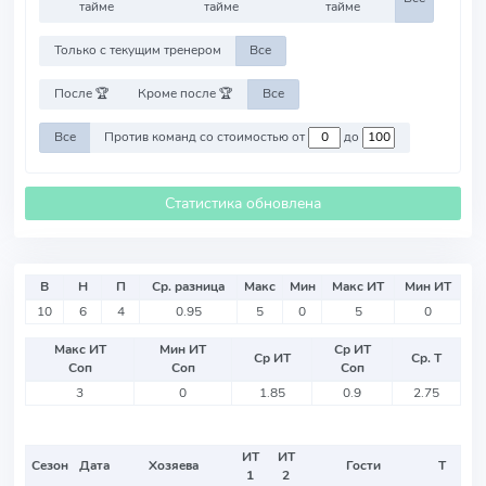
тайме
тайме
тайме
Только с текущим тренером
Все
После 🏆
Кроме после 🏆
Все
Все
Против команд со стоимостью от
до
Статистика обновлена
В
Н
П
Ср. разница
Макс
Мин
Макс ИТ
Мин ИТ
10
6
4
0.95
5
0
5
0
Макс ИТ
Мин ИТ
Ср ИТ
Ср ИТ
Ср. Т
Соп
Соп
Соп
3
0
1.85
0.9
2.75
ИТ
ИТ
Сезон
Дата
Хозяева
Гости
Т
1
2