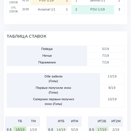
PSV U19
1
1
Sevilla U1
2
02.10
(23/24)
UYL
Arsenal U1
1
2
PSV U19
3
20.09
(23/24)
ТАБЛИЦА СТАВОК
Победа
5/19
Ничья
7/19
Поражение
7/19
Обе забили
13/19
(Голы)
Первые получили очко
8/19
(Голы)
Соперник первым получил
10/19
очко (Голы)
ТБ
ТМ
ИТБ
ИТМ
ИТ2Б
ИТ2М
0.5
18/19
1/19
0.5
14/19
5/19
0.5
17/19
2/19