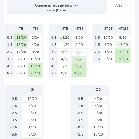
Соперник первым получил
7/20
очко (Голы)
ТБ
ТМ
ИТБ
ИТМ
ИТ2Б
ИТ2М
0.5
18/20
2/20
0.5
14/20
6/20
0.5
12/20
8/20
1.5
16/20
4/20
1.5
11/20
9/20
1.5
5/20
15/20
2.5
12/20
8/20
2.5
7/20
13/20
2.5
1/20
19/20
3.5
7/20
13/20
3.5
4/20
16/20
3.5
0/20
20/20
4.5
2/20
18/20
4.5
1/20
19/20
5.5
0/20
20/20
5.5
0/20
20/20
Ф
Ф2
-0.5
10/20
-0.5
4/20
-1.5
7/20
-1.5
3/20
-2.5
6/20
-2.5
1/20
-3.5
3/20
-3.5
0/20
-4.5
1/20
+0.5
10/20
-5.5
0/20
+1.5
13/20