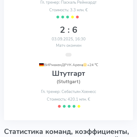
Гл. тренер: Паскаль Рейнхардт
Стоимость: 3.3 млн. €
⬤
⬤
⬤
⬤
⬤
2 : 6
03.09.2025, 16:30
Матч окончен
ВИРмахенДРУК Арена
,
+24 ℃
Штутгарт
(Stuttgart)
Гл. тренер: Себастьян Хоенесс
Стоимость: 420.1 млн. €
⬤
⬤
⬤
⬤
⬤
Статистика команд, коэффициенты,