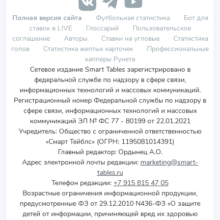
Полная версия сайта
Футбольная статистика
Бот для
ставок в LIVE
Глоссарий
Пользовательское
соглашение
Авторы
Ставки на угловые
Статистика
голов
Статистика желтых карточек
Профессиональные
капперы Рунета
Сетевое издание Smart Tables зарегистрировано в
федеральной службе по надзору в сфере связи,
информационных технологий и массовых коммуникаций.
Регистрационный номер Федеральной службы по надзору в
сфере связи, информационных технологий и массовых
коммуникаций ЭЛ № ФС 77 - 80199 от 22.01.2021
Учредитель
:
Общество с ограниченной ответственностью
«Смарт Тейблс» (ОГРН: 1195081014391)
Главный редактор: Ордынец А.О.
Адрес электронной почты редакции:
marketing@smart-
tables.ru
Телефон редакции:
+7 915 815 47 05
Возрастные ограничения информационной продукции,
предусмотренные ФЗ от 29.12.2010 N436-ФЗ «О защите
детей от информации, причиняющей вред их здоровью