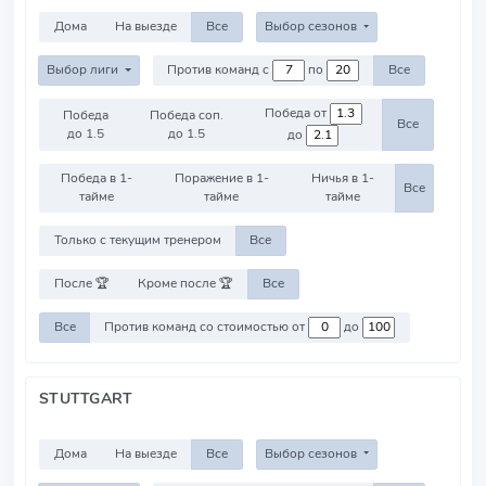
Дома
На выезде
Все
Выбор сезонов
Выбор лиги
Против команд с
по
Все
Победа от
Победа
Победа соп.
Все
до 1.5
до 1.5
до
Победа в 1-
Поражение в 1-
Ничья в 1-
Все
тайме
тайме
тайме
Только с текущим тренером
Все
После 🏆
Кроме после 🏆
Все
Все
Против команд со стоимостью от
до
STUTTGART
Дома
На выезде
Все
Выбор сезонов