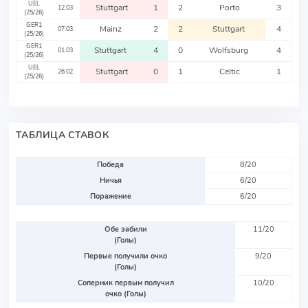
UEL
Stuttgart
1
2
Porto
3
12.03
(25/26)
GER1
Mainz
2
2
Stuttgart
4
07.03
(25/26)
GER1
Stuttgart
4
0
Wolfsburg
4
01.03
(25/26)
UEL
Stuttgart
0
1
Celtic
1
26.02
(25/26)
ТАБЛИЦА СТАВОК
Победа
8/20
Ничья
6/20
Поражение
6/20
Обе забили
11/20
(Голы)
Первые получили очко
9/20
(Голы)
Соперник первым получил
10/20
очко (Голы)