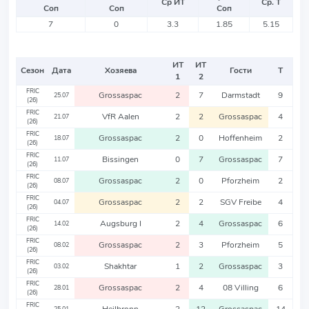
Ср ИТ
Ср. Т
Соп
Соп
Соп
7
0
3.3
1.85
5.15
ИТ
ИТ
Сезон
Дата
Хозяева
Гости
Т
1
2
FRIC
Grossaspac
2
7
Darmstadt
9
25.07
(26)
FRIC
VfR Aalen
2
2
Grossaspac
4
21.07
(26)
FRIC
Grossaspac
2
0
Hoffenheim
2
18.07
(26)
FRIC
Bissingen
0
7
Grossaspac
7
11.07
(26)
FRIC
Grossaspac
2
0
Pforzheim
2
08.07
(26)
FRIC
Grossaspac
2
2
SGV Freibe
4
04.07
(26)
FRIC
Augsburg I
2
4
Grossaspac
6
14.02
(26)
FRIC
Grossaspac
2
3
Pforzheim
5
08.02
(26)
FRIC
Shakhtar
1
2
Grossaspac
3
03.02
(26)
FRIC
Grossaspac
2
4
08 Villing
6
28.01
(26)
FRIC