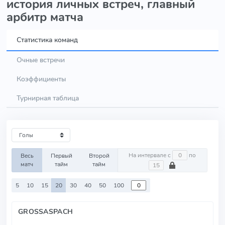
история личных встреч, главный
арбитр матча
Статистика команд
Очные встречи
Коэффициенты
Турнирная таблица
На интервале с
по
Весь
Первый
Второй
матч
тайм
тайм
5
10
15
20
30
40
50
100
GROSSASPACH