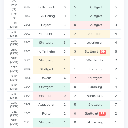
(26)
FRIC
Hollenbach
0
5
Stuttgart
5
25.07
(26)
FRIC
TSG Baling
0
7
Stuttgart
7
19.07
(26)
GERC
Bayern
3
0
Stuttgart
3
23.05
(25/26)
GER1
Eintracht
2
2
Stuttgart
4
16.05
(25/26)
GER1
Stuttgart
3
1
Leverkusen
4
09.05
(25/26)
GER1
Hoffenheim
3
3
Stuttgart
6
69
02.05
(25/26)
GER1
Stuttgart
1
1
Werder Bre
2
26.04
(25/26)
GERC
Stuttgart
1
1
Freiburg
2
23.04
(25/26)
GER1
Bayern
4
2
Stuttgart
6
19.04
(25/26)
GER1
Stuttgart
4
0
Hamburg
4
12.04
(25/26)
GER1
Stuttgart
0
2
Borussia D
2
04.04
(25/26)
GER1
Augsburg
2
5
Stuttgart
7
22.03
(25/26)
UEL
Porto
2
0
Stuttgart
2
77
19.03
(25/26)
GER1
Stuttgart
1
0
RB Leipzig
1
15.03
(25/26)