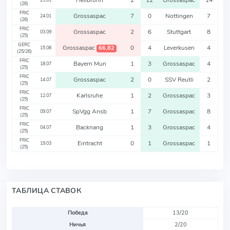
Heilbronn
2
12
Grossaspac
14
25.01
(26)
FRIC
Grossaspac
7
0
Nottingen
7
24.01
(26)
FRIC
Grossaspac
2
6
Stuttgart
8
03.09
(25)
GERC
Grossaspac
0
4
Leverkusen
4
66,82
15.08
(25/26)
FRIC
Bayern Mun
1
3
Grossaspac
4
18.07
(25)
FRIC
Grossaspac
2
0
SSV Reutli
2
14.07
(25)
FRIC
Karlsruhe
1
2
Grossaspac
3
12.07
(25)
FRIC
SpVgg Ansb
1
7
Grossaspac
8
09.07
(25)
FRIC
Backnang
1
3
Grossaspac
4
04.07
(25)
FRIC
Eintracht
0
1
Grossaspac
1
19.03
(25)
ТАБЛИЦА СТАВОК
Победа
13/20
Ничья
2/20