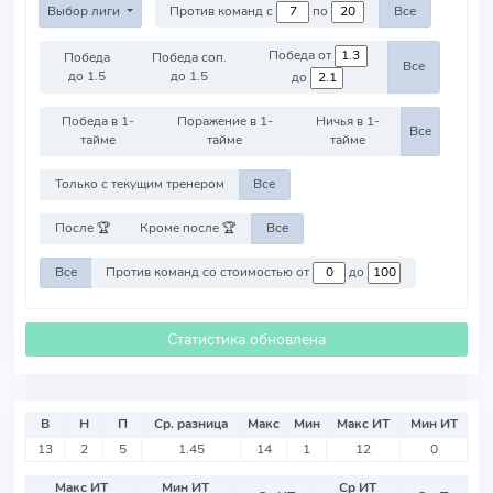
Выбор лиги
Против команд с
по
Все
Победа от
Победа
Победа соп.
Все
до 1.5
до 1.5
до
Победа в 1-
Поражение в 1-
Ничья в 1-
Все
тайме
тайме
тайме
Только с текущим тренером
Все
После 🏆
Кроме после 🏆
Все
Все
Против команд со стоимостью от
до
Статистика обновлена
В
Н
П
Ср. разница
Макс
Мин
Макс ИТ
Мин ИТ
13
2
5
1.45
14
1
12
0
Макс ИТ
Мин ИТ
Ср ИТ