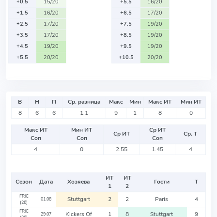
+0.5
15/20
+5.5
16/20
+1.5
16/20
+6.5
17/20
+2.5
17/20
+7.5
19/20
+3.5
17/20
+8.5
19/20
+4.5
19/20
+9.5
19/20
+5.5
20/20
+10.5
20/20
В
Н
П
Ср. разница
Макс
Мин
Макс ИТ
Мин ИТ
8
6
6
1.1
9
1
8
0
Макс ИТ
Мин ИТ
Ср ИТ
Ср ИТ
Ср. Т
Соп
Соп
Соп
4
0
2.55
1.45
4
ИТ
ИТ
Сезон
Дата
Хозяева
Гости
Т
1
2
FRIC
Stuttgart
2
2
Paris
4
01.08
(26)
FRIC
Kickers Of
1
8
Stuttgart
9
29.07