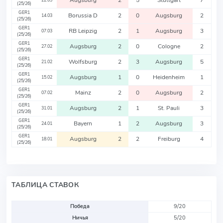
Augsburg
2
5
Stuttgart
7
22.03
(25/26)
GER1
Borussia D
2
0
Augsburg
2
14.03
(25/26)
GER1
RB Leipzig
2
1
Augsburg
3
07.03
(25/26)
GER1
Augsburg
2
0
Cologne
2
27.02
(25/26)
GER1
Wolfsburg
2
3
Augsburg
5
21.02
(25/26)
GER1
Augsburg
1
0
Heidenheim
1
15.02
(25/26)
GER1
Mainz
2
0
Augsburg
2
07.02
(25/26)
GER1
Augsburg
2
1
St. Pauli
3
31.01
(25/26)
GER1
Bayern
1
2
Augsburg
3
24.01
(25/26)
GER1
Augsburg
2
2
Freiburg
4
18.01
(25/26)
ТАБЛИЦА СТАВОК
Победа
9/20
Ничья
5/20