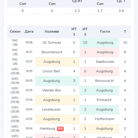
Ср ИТ
Ср. Т
Соп
Соп
Соп
5
0
2.2
1.7
3.9
ИТ
ИТ
Сезон
Дата
Хозяева
Гости
Т
1
2
FRIC
SC Schwaz
0
15
Augsburg
15
05.08
(26)
FRIC
Bournemout
5
1
Augsburg
6
30.07
(26)
FRIC
Augsburg
1
1
Saarbrucke
2
25.07
(26)
GER1
Union Berl
4
0
Augsburg
4
16.05
(25/26)
GER1
Augsburg
3
1
Borussia M
4
09.05
(25/26)
GER1
Werder Bre
1
3
Augsburg
4
02.05
(25/26)
GER1
Augsburg
1
1
Eintracht
2
25.04
(25/26)
GER1
Leverkusen
1
2
Augsburg
3
18.04
(25/26)
GER1
Augsburg
2
2
Hoffenheim
4
10.04
(25/26)
GER1
Hamburg
1
1
Augsburg
2
64
04.04
(25/26)
GER1