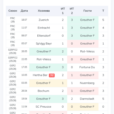
ИТ
ИТ
Сезон
Дата
Хозяева
Гости
Т
1
2
FRIC
Zuerich
2
3
Greuther F
5
18.07
(26)
FRIC
Eintracht
1
3
Greuther F
4
11.07
(26)
FRIC
Eltersdorf
0
3
Greuther F
3
08.07
(26)
FRIC
SpVgg Bayr
1
0
Greuther F
1
05.07
(26)
GERPO2
Greuther F
2
0
Rot-Weiss
2
26.05
(25/26)
GERPO2
Rot-Weiss
1
0
Greuther F
1
22.05
(25/26)
GER2
Greuther F
3
0
Fortuna Du
3
17.05
(25/26)
GER2
Hertha Ber
2
1
Greuther F
3
32
10.05
(25/26)
GER2
Greuther F
1
1
Nuernberg
2
03.05
(25/26)
GER2
Bochum
2
1
Greuther F
3
26.04
(25/26)
GER2
Greuther F
3
2
Darmstadt
5
19.04
(25/26)
GER2
SC Preusse
0
0
Greuther F
0
11.04
(25/26)
GER2