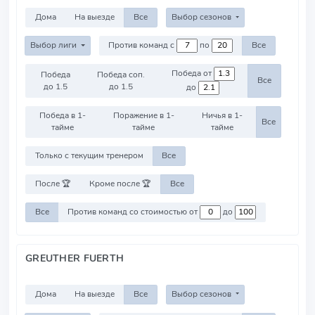
Дома
На выезде
Все
Выбор сезонов
Выбор лиги
Против команд с
по
Все
Победа от
Победа
Победа соп.
Все
до 1.5
до 1.5
до
Победа в 1-
Поражение в 1-
Ничья в 1-
Все
тайме
тайме
тайме
Только с текущим тренером
Все
После 🏆
Кроме после 🏆
Все
Все
Против команд со стоимостью от
до
GREUTHER FUERTH
Дома
На выезде
Все
Выбор сезонов