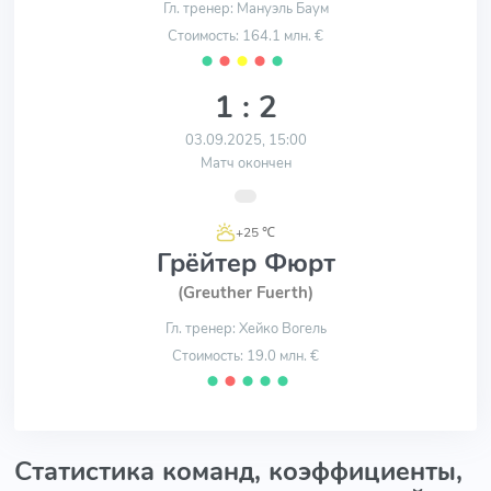
Гл. тренер: Мануэль Баум
Стоимость: 164.1 млн. €
⬤
⬤
⬤
⬤
⬤
1 : 2
03.09.2025, 15:00
Матч окончен
+25 ℃
Грёйтер Фюрт
(Greuther Fuerth)
Гл. тренер: Хейко Вогель
Стоимость: 19.0 млн. €
⬤
⬤
⬤
⬤
⬤
Статистика команд, коэффициенты,