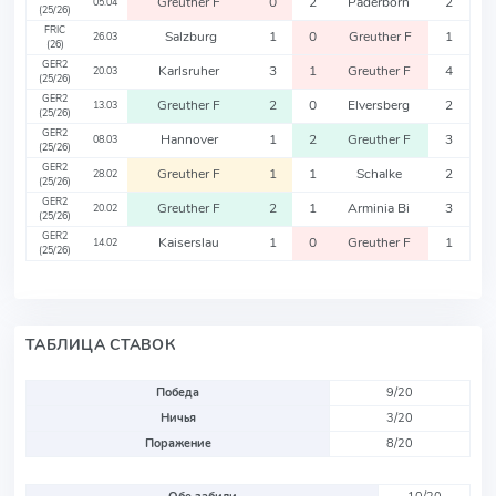
Greuther F
0
2
Paderborn
2
05.04
(25/26)
FRIC
Salzburg
1
0
Greuther F
1
26.03
(26)
GER2
Karlsruher
3
1
Greuther F
4
20.03
(25/26)
GER2
Greuther F
2
0
Elversberg
2
13.03
(25/26)
GER2
Hannover
1
2
Greuther F
3
08.03
(25/26)
GER2
Greuther F
1
1
Schalke
2
28.02
(25/26)
GER2
Greuther F
2
1
Arminia Bi
3
20.02
(25/26)
GER2
Kaiserslau
1
0
Greuther F
1
14.02
(25/26)
ТАБЛИЦА СТАВОК
Победа
9/20
Ничья
3/20
Поражение
8/20