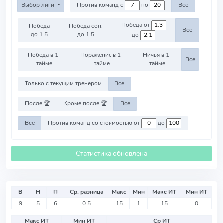
Выбор лиги
Против команд с
по
Все
Победа от
Победа
Победа соп.
Все
до 1.5
до 1.5
до
Победа в 1-
Поражение в 1-
Ничья в 1-
Все
тайме
тайме
тайме
Только с текущим тренером
Все
После 🏆
Кроме после 🏆
Все
Все
Против команд со стоимостью от
до
Статистика обновлена
В
Н
П
Ср. разница
Макс
Мин
Макс ИТ
Мин ИТ
9
5
6
0.5
15
1
15
0
Макс ИТ
Мин ИТ
Ср ИТ