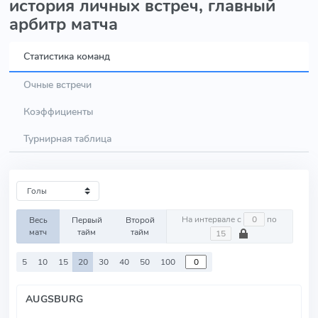
история личных встреч, главный
арбитр матча
Статистика команд
Очные встречи
Коэффициенты
Турнирная таблица
На интервале с
по
Весь
Первый
Второй
матч
тайм
тайм
5
10
15
20
30
40
50
100
AUGSBURG