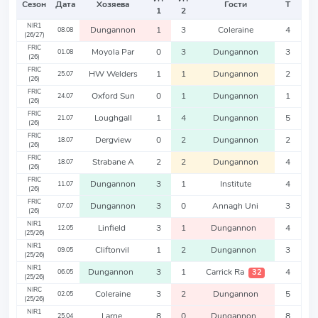
Сезон
Дата
Хозяева
Гости
Т
1
2
NIR1
Dungannon
1
3
Coleraine
4
08.08
(26/27)
FRIC
Moyola Par
0
3
Dungannon
3
01.08
(26)
FRIC
HW Welders
1
1
Dungannon
2
25.07
(26)
FRIC
Oxford Sun
0
1
Dungannon
1
24.07
(26)
FRIC
Loughgall
1
4
Dungannon
5
21.07
(26)
FRIC
Dergview
0
2
Dungannon
2
18.07
(26)
FRIC
Strabane A
2
2
Dungannon
4
18.07
(26)
FRIC
Dungannon
3
1
Institute
4
11.07
(26)
FRIC
Dungannon
3
0
Annagh Uni
3
07.07
(26)
NIR1
Linfield
3
1
Dungannon
4
12.05
(25/26)
NIR1
Cliftonvil
1
2
Dungannon
3
09.05
(25/26)
NIR1
Dungannon
3
1
Carrick Ra
4
32
06.05
(25/26)
NIRC
Coleraine
3
2
Dungannon
5
02.05
(25/26)
NIR1
Larne
8
0
Dungannon
8
25.04