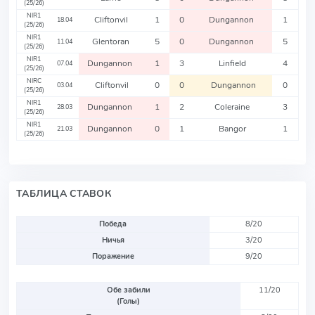
(25/26)
NIR1
Cliftonvil
1
0
Dungannon
1
18.04
(25/26)
NIR1
Glentoran
5
0
Dungannon
5
11.04
(25/26)
NIR1
Dungannon
1
3
Linfield
4
07.04
(25/26)
NIRC
Cliftonvil
0
0
Dungannon
0
03.04
(25/26)
NIR1
Dungannon
1
2
Coleraine
3
28.03
(25/26)
NIR1
Dungannon
0
1
Bangor
1
21.03
(25/26)
ТАБЛИЦА СТАВОК
Победа
8/20
Ничья
3/20
Поражение
9/20
Обе забили
11/20
(Голы)