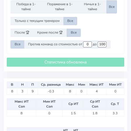
Победа в 1-
Поражение в 1-
Ничья в 1-
Все
тайме
тайме
тайме
Только с текущим тренером
Все
После 🏆
Кроме после 🏆
Все
Все
Против команд со стоимостью от
до
Статистика обновлена
В
Н
П
Ср. разница
Макс
Мин
Макс ИТ
Мин ИТ
8
3
9
-0.3
8
0
4
0
Макс ИТ
Мин ИТ
Ср ИТ
Ср ИТ
Ср. Т
Соп
Соп
Соп
8
0
1.5
1.8
3.3
ИТ
ИТ