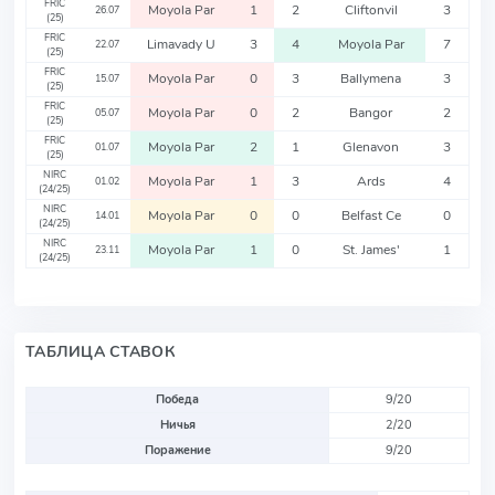
FRIC
Moyola Par
1
2
Cliftonvil
3
26.07
(25)
FRIC
Limavady U
3
4
Moyola Par
7
22.07
(25)
FRIC
Moyola Par
0
3
Ballymena
3
15.07
(25)
FRIC
Moyola Par
0
2
Bangor
2
05.07
(25)
FRIC
Moyola Par
2
1
Glenavon
3
01.07
(25)
NIRC
Moyola Par
1
3
Ards
4
01.02
(24/25)
NIRC
Moyola Par
0
0
Belfast Ce
0
14.01
(24/25)
NIRC
Moyola Par
1
0
St. James'
1
23.11
(24/25)
ТАБЛИЦА СТАВОК
Победа
9/20
Ничья
2/20
Поражение
9/20