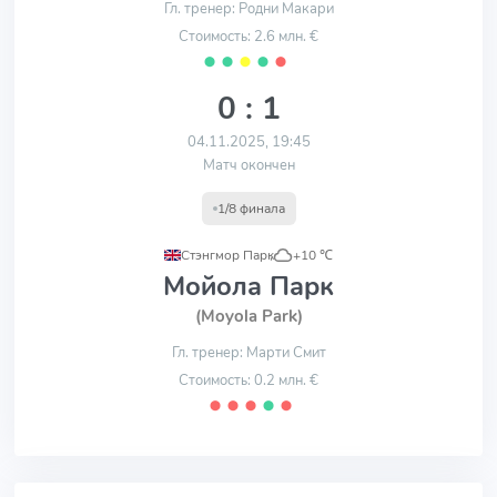
Гл. тренер: Родни Макари
Стоимость: 2.6 млн. €
⬤
⬤
⬤
⬤
⬤
0 : 1
04.11.2025, 19:45
Матч окончен
1/8 финала
Стэнгмор Парк
,
+10 ℃
Мойола Парк
(Moyola Park)
Гл. тренер: Марти Смит
Стоимость: 0.2 млн. €
⬤
⬤
⬤
⬤
⬤