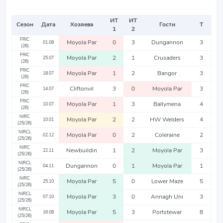
ИТ
ИТ
Сезон
Дата
Хозяева
Гости
Т
1
2
FRIC
Moyola Par
0
3
Dungannon
3
01.08
(26)
FRIC
Moyola Par
2
1
Crusaders
3
25.07
(26)
FRIC
Moyola Par
1
2
Bangor
3
18.07
(26)
FRIC
Cliftonvil
3
0
Moyola Par
3
14.07
(26)
FRIC
Moyola Par
1
3
Ballymena
4
10.07
(26)
NIRC
Moyola Par
2
2
HW Welders
4
10.01
(25/26)
NIRCL
Moyola Par
0
2
Coleraine
2
02.12
(25/26)
NIRC
Newbuildin
1
2
Moyola Par
3
22.11
(25/26)
NIRCL
Dungannon
0
1
Moyola Par
1
04.11
(25/26)
NIRC
Moyola Par
5
0
Lower Maze
5
25.10
(25/26)
NIRCL
Moyola Par
3
0
Annagh Uni
3
07.10
(25/26)
NIRCL
Moyola Par
5
3
Portstewar
8
16.08
(25/26)