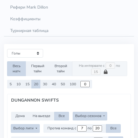
Рефери Mark Dillon
Коэффициенты
Турнирная таблица
На интервале с
по
Весь
Первый
Второй
матч
тайм
тайм
5
10
15
20
30
40
50
100
DUNGANNON SWIFTS
Дома
На выезде
Все
Выбор сезонов
Выбор лиги
Против команд с
по
Все