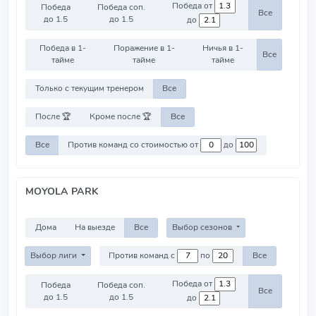
Победа от
Победа
Победа соп.
Все
до 1.5
до 1.5
до
Победа в 1-
Поражение в 1-
Ничья в 1-
Все
тайме
тайме
тайме
Только с текущим тренером
Все
После 🏆
Кроме после 🏆
Все
Все
Против команд со стоимостью от
до
MOYOLA PARK
Дома
На выезде
Все
Выбор сезонов
Выбор лиги
Против команд с
по
Все
Победа от
Победа
Победа соп.
Все
до 1.5
до 1.5
до