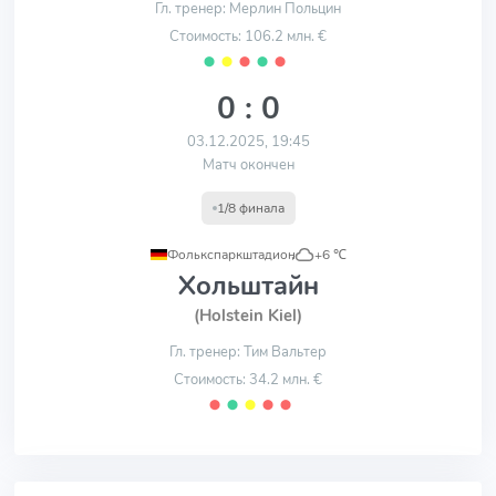
Гл. тренер: Мерлин Польцин
Стоимость: 106.2 млн. €
⬤
⬤
⬤
⬤
⬤
0 : 0
03.12.2025, 19:45
Матч окончен
1/8 финала
Фолькспаркштадион
,
+6 ℃
Хольштайн
(Holstein Kiel)
Гл. тренер: Тим Вальтер
Стоимость: 34.2 млн. €
⬤
⬤
⬤
⬤
⬤