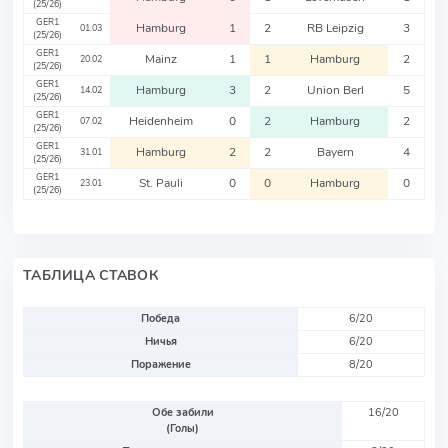
(25/26)
GER1
Hamburg
1
2
RB Leipzig
3
01.03
(25/26)
GER1
Mainz
1
1
Hamburg
2
20.02
(25/26)
GER1
Hamburg
3
2
Union Berl
5
14.02
(25/26)
GER1
Heidenheim
0
2
Hamburg
2
07.02
(25/26)
GER1
Hamburg
2
2
Bayern
4
31.01
(25/26)
GER1
St. Pauli
0
0
Hamburg
0
23.01
(25/26)
ТАБЛИЦА СТАВОК
Победа
6/20
Ничья
6/20
Поражение
8/20
Обе забили
16/20
(Голы)