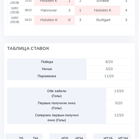
Holstein K
1
2
Schalke
3
15.02
(25/26)
GER2
Hannover
3
1
Holstein K
4
08.02
(25/26)
GERC
Holstein K
0
3
Stuttgart
3
04.02
(25/26)
ТАБЛИЦА СТАВОК
Победа
6/20
Ничья
3/20
Поражение
11/20
Обе забили
13/20
(Голы)
Первые получили очко
5/20
(Голы)
Соперник первым получил
12/20
очко (Голы)
ТБ
ТМ
ИТБ
ИТМ
ИТ2Б
ИТ2М