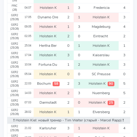
(26)
FRIC
Holstein K
1
3
Fredericia
4
04.07
(26)
GER2
Dynamo Dre
2
1
Holstein K
3
17.05
(25/26)
GER2
Holstein K
1
3
Magdeburg
4
09.05
(25/26)
GER2
Holstein K
2
0
Eintracht
2
02.05
(25/26)
GER2
Hertha Ber
0
1
Holstein K
1
25.04
(25/26)
GER2
Holstein K
3
0
Kaiserslau
3
17.04
(25/26)
GER2
Fortuna Du
1
2
Holstein K
3
10.04
(25/26)
GER2
Holstein K
0
0
SC Preusse
0
05.04
(25/26)
GER2
Bochum
2
3
Holstein K
5
58
90
22.03
(25/26)
GER2
Holstein K
2
3
Nuernberg
5
14.03
(25/26)
GER2
Darmstadt
2
0
Holstein K
2
25
07.03
(25/26)
GER2
Holstein K
1
1
Elversberg
2
28.02
(25/26)
❗️ Holstein Kiel: новый тренер - Tim Walter
(старый - Marcel Rapp)
❗️
GER2
Karlsruher
3
1
Holstein K
4
21.02
(25/26)
GER2