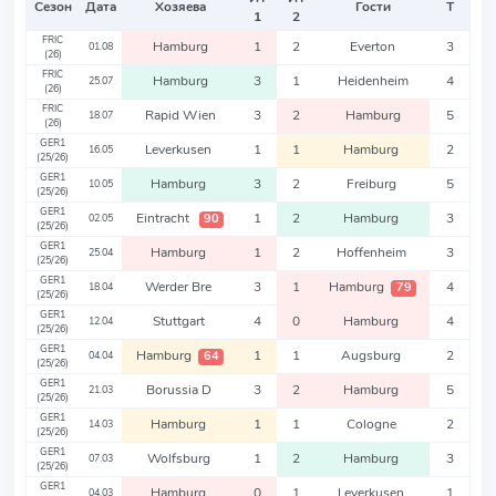
Сезон
Дата
Хозяева
Гости
Т
1
2
FRIC
Hamburg
1
2
Everton
3
01.08
(26)
FRIC
Hamburg
3
1
Heidenheim
4
25.07
(26)
FRIC
Rapid Wien
3
2
Hamburg
5
18.07
(26)
GER1
Leverkusen
1
1
Hamburg
2
16.05
(25/26)
GER1
Hamburg
3
2
Freiburg
5
10.05
(25/26)
GER1
Eintracht
1
2
Hamburg
3
90
02.05
(25/26)
GER1
Hamburg
1
2
Hoffenheim
3
25.04
(25/26)
GER1
Werder Bre
3
1
Hamburg
4
79
18.04
(25/26)
GER1
Stuttgart
4
0
Hamburg
4
12.04
(25/26)
GER1
Hamburg
1
1
Augsburg
2
64
04.04
(25/26)
GER1
Borussia D
3
2
Hamburg
5
21.03
(25/26)
GER1
Hamburg
1
1
Cologne
2
14.03
(25/26)
GER1
Wolfsburg
1
2
Hamburg
3
07.03
(25/26)
GER1
Hamburg
0
1
Leverkusen
1
04.03