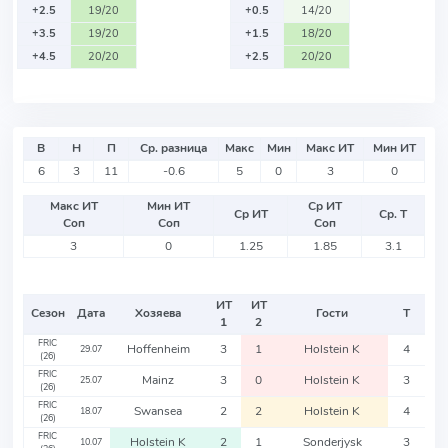
+2.5
19/20
+0.5
14/20
+3.5
19/20
+1.5
18/20
+4.5
20/20
+2.5
20/20
В
Н
П
Ср. разница
Макс
Мин
Макс ИТ
Мин ИТ
6
3
11
-0.6
5
0
3
0
Макс ИТ
Мин ИТ
Ср ИТ
Ср ИТ
Ср. Т
Соп
Соп
Соп
3
0
1.25
1.85
3.1
ИТ
ИТ
Сезон
Дата
Хозяева
Гости
Т
1
2
FRIC
Hoffenheim
3
1
Holstein K
4
29.07
(26)
FRIC
Mainz
3
0
Holstein K
3
25.07
(26)
FRIC
Swansea
2
2
Holstein K
4
18.07
(26)
FRIC
Holstein K
2
1
Sonderjysk
3
10.07