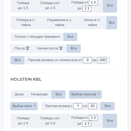
Победа от
Победа
Победа соп.
Все
до 1.5
до 1.5
до
Победа в 1-
Поражение в 1-
Ничья в 1-
Все
тайме
тайме
тайме
Только с текущим тренером
Все
После 🏆
Кроме после 🏆
Все
Все
Против команд со стоимостью от
до
HOLSTEIN KIEL
Дома
На выезде
Все
Выбор сезонов
Выбор лиги
Против команд с
по
Все
Победа от
Победа
Победа соп.
Все
до 1.5
до 1.5
до