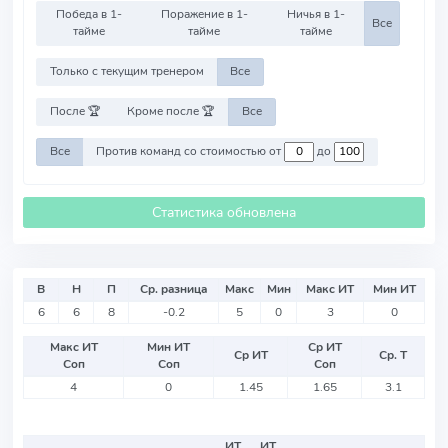
Победа в 1-
Поражение в 1-
Ничья в 1-
Все
тайме
тайме
тайме
Только с текущим тренером
Все
После 🏆
Кроме после 🏆
Все
Все
Против команд со стоимостью от
до
Статистика обновлена
В
Н
П
Ср. разница
Макс
Мин
Макс ИТ
Мин ИТ
6
6
8
-0.2
5
0
3
0
Макс ИТ
Мин ИТ
Ср ИТ
Ср ИТ
Ср. Т
Соп
Соп
Соп
4
0
1.45
1.65
3.1
ИТ
ИТ