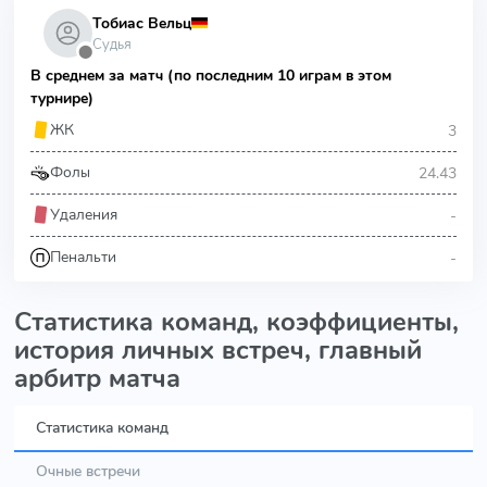
Тобиас Вельц
Судья
⬤
В среднем за матч (по последним 10 играм в этом
турнире)
3
ЖК
24.43
Фолы
-
Удаления
-
Пенальти
Статистика команд, коэффициенты,
история личных встреч, главный
арбитр матча
Статистика команд
Очные встречи