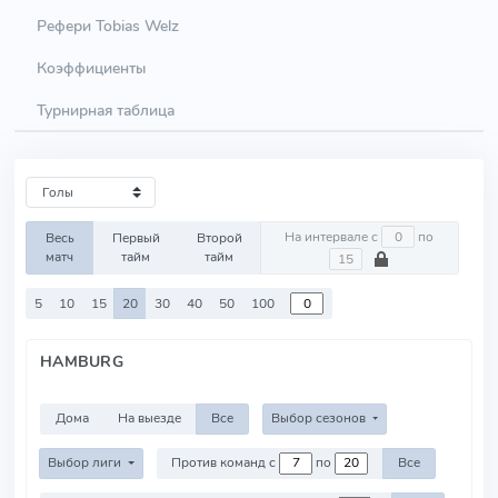
Рефери Tobias Welz
Коэффициенты
Турнирная таблица
На интервале с
по
Весь
Первый
Второй
матч
тайм
тайм
5
10
15
20
30
40
50
100
HAMBURG
Дома
На выезде
Все
Выбор сезонов
Выбор лиги
Против команд с
по
Все