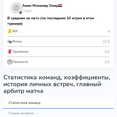
Амин Мохамед Омар
Судья
⬤
В среднем за матч (по последним 10 играм в этом
турнире)
4
ЖК
22.5
Фолы
0.5
Удаления
0.5
Пенальти
Статистика команд, коэффициенты,
история личных встреч, главный
арбитр матча
Статистика команд
Очные встречи