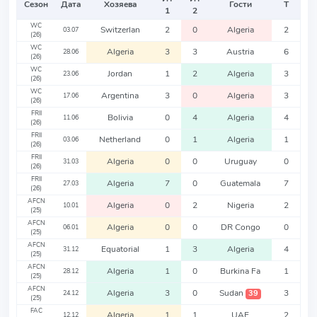
Сезон
Дата
Хозяева
Гости
Т
1
2
WC
Switzerlan
2
0
Algeria
2
03.07
(26)
WC
Algeria
3
3
Austria
6
28.06
(26)
WC
Jordan
1
2
Algeria
3
23.06
(26)
WC
Argentina
3
0
Algeria
3
17.06
(26)
FRII
Bolivia
0
4
Algeria
4
11.06
(26)
FRII
Netherland
0
1
Algeria
1
03.06
(26)
FRII
Algeria
0
0
Uruguay
0
31.03
(26)
FRII
Algeria
7
0
Guatemala
7
27.03
(26)
AFCN
Algeria
0
2
Nigeria
2
10.01
(25)
AFCN
Algeria
0
0
DR Congo
0
06.01
(25)
AFCN
Equatorial
1
3
Algeria
4
31.12
(25)
AFCN
Algeria
1
0
Burkina Fa
1
28.12
(25)
AFCN
Algeria
3
0
Sudan
3
39
24.12
(25)
FAC
Algeria
1
1
UAE
2
12.12