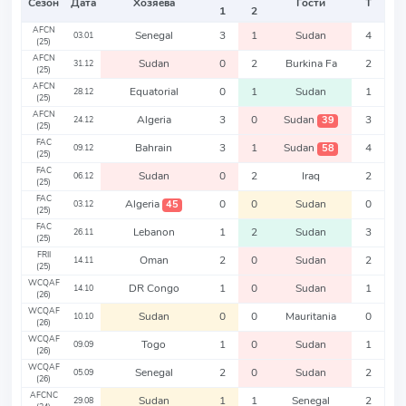
Сезон
Дата
Хозяева
Гости
Т
1
2
AFCN
Senegal
3
1
Sudan
4
03.01
(25)
AFCN
Sudan
0
2
Burkina Fa
2
31.12
(25)
AFCN
Equatorial
0
1
Sudan
1
28.12
(25)
AFCN
Algeria
3
0
Sudan
3
39
24.12
(25)
FAC
Bahrain
3
1
Sudan
4
58
09.12
(25)
FAC
Sudan
0
2
Iraq
2
06.12
(25)
FAC
Algeria
0
0
Sudan
0
45
03.12
(25)
FAC
Lebanon
1
2
Sudan
3
26.11
(25)
FRII
Oman
2
0
Sudan
2
14.11
(25)
WCQAF
DR Congo
1
0
Sudan
1
14.10
(26)
WCQAF
Sudan
0
0
Mauritania
0
10.10
(26)
WCQAF
Togo
1
0
Sudan
1
09.09
(26)
WCQAF
Senegal
2
0
Sudan
2
05.09
(26)
AFCNC
Sudan
1
1
Senegal
2
29.08