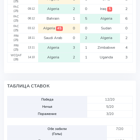
(25)
FAC
Algeria
2
0
Iraq
2
5
09.12
(25)
FAC
Bahrain
1
5
Algeria
6
06.12
(25)
FAC
Algeria
0
0
Sudan
0
45
03.12
(25)
FRII
Saudi Arab
0
2
Algeria
2
18.11
(25)
FRII
Algeria
3
1
Zimbabwe
4
13.11
(25)
WCQAF
Algeria
2
1
Uganda
3
14.10
(26)
ТАБЛИЦА СТАВОК
Победа
12/20
Ничья
5/20
Поражение
3/20
Обе забили
7/20
(Голы)