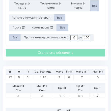
Победа в 1-
Поражение в 1-
Ничья в 1-
Все
тайме
тайме
тайме
Только с текущим тренером
Все
После 🏆
Кроме после 🏆
Все
Все
Против команд со стоимостью от
до
Статистика обновлена
В
Н
П
Ср. разница
Макс
Мин
Макс ИТ
Мин ИТ
12
5
3
1.15
7
0
7
0
Макс ИТ
Мин ИТ
Ср ИТ
Ср ИТ
Ср. Т
Соп
Соп
Соп
3
0
1.95
0.8
2.75
ИТ
ИТ