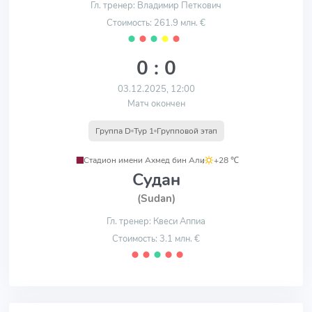
Гл. тренер: Владимир Петкович
Стоимость: 261.9 млн. €
⬤
⬤
⬤
⬤
⬤
0 : 0
03.12.2025, 12:00
Матч окончен
Группа D
Тур 1
Групповой этап
Стадион имени Ахмед бин Али
,
+28 ℃
Судан
(Sudan)
Гл. тренер: Квеси Аппиа
Стоимость: 3.1 млн. €
⬤
⬤
⬤
⬤
⬤