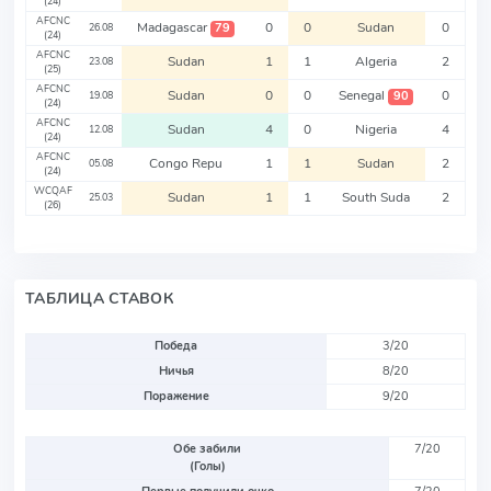
(24)
AFCNC
Madagascar
0
0
Sudan
0
79
26.08
(24)
AFCNC
Sudan
1
1
Algeria
2
23.08
(25)
AFCNC
Sudan
0
0
Senegal
0
90
19.08
(24)
AFCNC
Sudan
4
0
Nigeria
4
12.08
(24)
AFCNC
Congo Repu
1
1
Sudan
2
05.08
(24)
WCQAF
Sudan
1
1
South Suda
2
25.03
(26)
ТАБЛИЦА СТАВОК
Победа
3/20
Ничья
8/20
Поражение
9/20
Обе забили
7/20
(Голы)