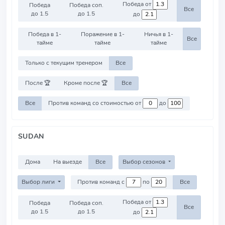
Победа от
Победа
Победа соп.
Все
до 1.5
до 1.5
до
Победа в 1-
Поражение в 1-
Ничья в 1-
Все
тайме
тайме
тайме
Только с текущим тренером
Все
После 🏆
Кроме после 🏆
Все
Все
Против команд со стоимостью от
до
SUDAN
Дома
На выезде
Все
Выбор сезонов
Выбор лиги
Против команд с
по
Все
Победа от
Победа
Победа соп.
Все
до 1.5
до 1.5
до