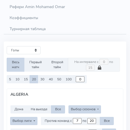
Рефери Amin Mohamed Omar
Коэффициенты
Турнирная таблица
На интервале с
по
Весь
Первый
Второй
матч
тайм
тайм
5
10
15
20
30
40
50
100
ALGERIA
Дома
На выезде
Все
Выбор сезонов
Выбор лиги
Против команд с
по
Все