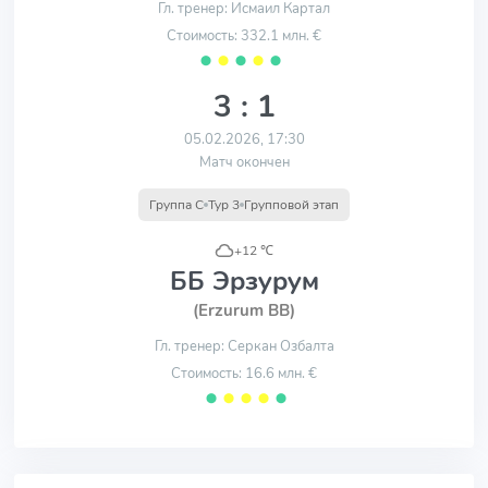
Гл. тренер: Исмаил Картал
Стоимость: 332.1 млн. €
⬤
⬤
⬤
⬤
⬤
3 : 1
05.02.2026, 17:30
Матч окончен
Группа C
Тур 3
Групповой этап
+12 ℃
ББ Эрзурум
(Erzurum BB)
Гл. тренер: Серкан Озбалта
Стоимость: 16.6 млн. €
⬤
⬤
⬤
⬤
⬤