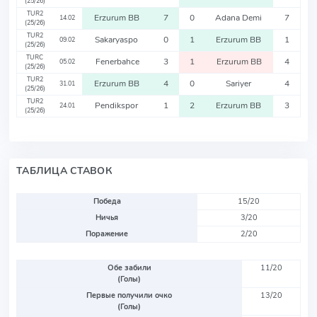
(25/26)
TUR2
Erzurum BB
7
0
Adana Demi
7
14.02
(25/26)
TUR2
Sakaryaspo
0
1
Erzurum BB
1
09.02
(25/26)
TURC
Fenerbahce
3
1
Erzurum BB
4
05.02
(25/26)
TUR2
Erzurum BB
4
0
Sariyer
4
31.01
(25/26)
TUR2
Pendikspor
1
2
Erzurum BB
3
24.01
(25/26)
ТАБЛИЦА СТАВОК
Победа
15/20
Ничья
3/20
Поражение
2/20
Обе забили
11/20
(Голы)
Первые получили очко
13/20
(Голы)