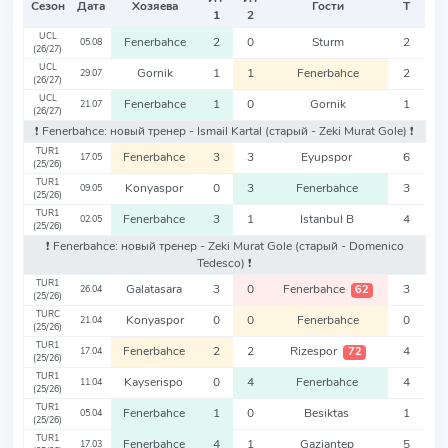
Сезон
Дата
Хозяева
Гости
Т
1
2
UCL
Fenerbahce
2
0
Sturm
2
05.08
(26/27)
UCL
Gornik
1
1
Fenerbahce
2
29.07
(26/27)
UCL
Fenerbahce
1
0
Gornik
1
21.07
(26/27)
❗️ Fenerbahce: новый тренер - Ismail Kartal
(старый - Zeki Murat Gole)
❗️
TUR1
Fenerbahce
3
3
Eyupspor
6
17.05
(25/26)
TUR1
Konyaspor
0
3
Fenerbahce
3
09.05
(25/26)
TUR1
Fenerbahce
3
1
Istanbul B
4
02.05
(25/26)
❗️ Fenerbahce: новый тренер - Zeki Murat Gole
(старый - Domenico
Tedesco)
❗️
TUR1
Galatasara
3
0
Fenerbahce
3
62
26.04
(25/26)
TURC
Konyaspor
0
0
Fenerbahce
0
21.04
(25/26)
TUR1
Fenerbahce
2
2
Rizespor
4
72
17.04
(25/26)
TUR1
Kayserispo
0
4
Fenerbahce
4
11.04
(25/26)
TUR1
Fenerbahce
1
0
Besiktas
1
05.04
(25/26)
TUR1
Fenerbahce
4
1
Gaziantep
5
17.03