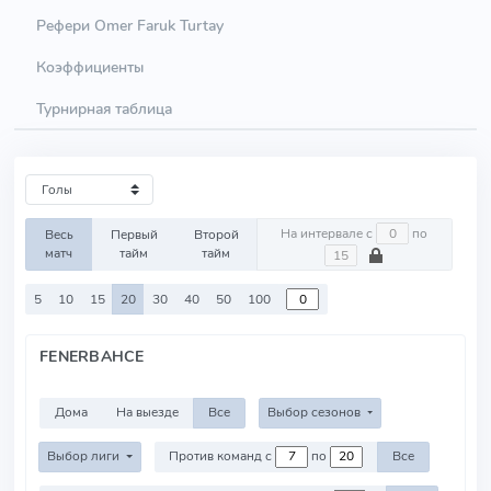
Рефери Omer Faruk Turtay
Коэффициенты
Турнирная таблица
На интервале с
по
Весь
Первый
Второй
матч
тайм
тайм
5
10
15
20
30
40
50
100
FENERBAHCE
Дома
На выезде
Все
Выбор сезонов
Выбор лиги
Против команд с
по
Все