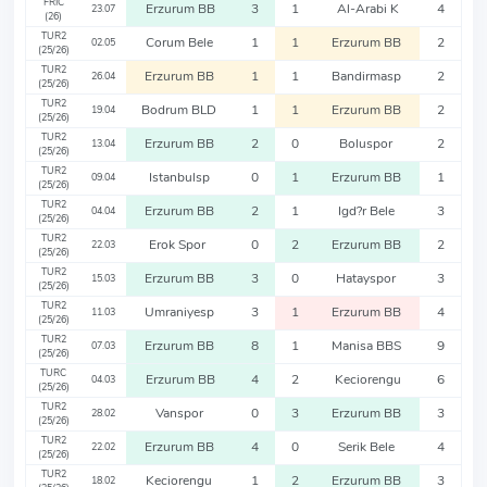
FRIC
Erzurum BB
3
1
Al-Arabi K
4
23.07
(26)
TUR2
Corum Bele
1
1
Erzurum BB
2
02.05
(25/26)
TUR2
Erzurum BB
1
1
Bandirmasp
2
26.04
(25/26)
TUR2
Bodrum BLD
1
1
Erzurum BB
2
19.04
(25/26)
TUR2
Erzurum BB
2
0
Boluspor
2
13.04
(25/26)
TUR2
Istanbulsp
0
1
Erzurum BB
1
09.04
(25/26)
TUR2
Erzurum BB
2
1
Igd?r Bele
3
04.04
(25/26)
TUR2
Erok Spor
0
2
Erzurum BB
2
22.03
(25/26)
TUR2
Erzurum BB
3
0
Hatayspor
3
15.03
(25/26)
TUR2
Umraniyesp
3
1
Erzurum BB
4
11.03
(25/26)
TUR2
Erzurum BB
8
1
Manisa BBS
9
07.03
(25/26)
TURC
Erzurum BB
4
2
Keciorengu
6
04.03
(25/26)
TUR2
Vanspor
0
3
Erzurum BB
3
28.02
(25/26)
TUR2
Erzurum BB
4
0
Serik Bele
4
22.02
(25/26)
TUR2
Keciorengu
1
2
Erzurum BB
3
18.02