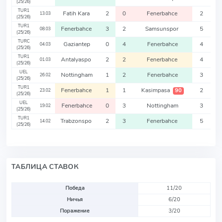
(25/26)
TUR1
Fatih Kara
2
0
Fenerbahce
2
13.03
(25/26)
TUR1
Fenerbahce
3
2
Samsunspor
5
08.03
(25/26)
TURC
Gaziantep
0
4
Fenerbahce
4
04.03
(25/26)
TUR1
Antalyaspo
2
2
Fenerbahce
4
01.03
(25/26)
UEL
Nottingham
1
2
Fenerbahce
3
26.02
(25/26)
TUR1
Fenerbahce
1
1
Kasimpasa
2
90
23.02
(25/26)
UEL
Fenerbahce
0
3
Nottingham
3
19.02
(25/26)
TUR1
Trabzonspo
2
3
Fenerbahce
5
14.02
(25/26)
ТАБЛИЦА СТАВОК
Победа
11/20
Ничья
6/20
Поражение
3/20