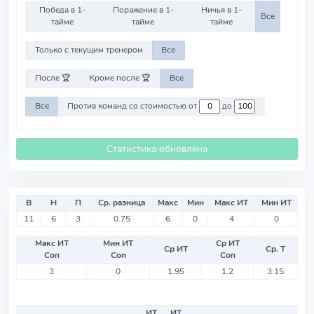
Победа в 1-
Поражение в 1-
Ничья в 1-
Все
тайме
тайме
тайме
Только с текущим тренером
Все
После 🏆
Кроме после 🏆
Все
Все
Против команд со стоимостью от
до
Статистика обновлена
В
Н
П
Ср. разница
Макс
Мин
Макс ИТ
Мин ИТ
11
6
3
0.75
6
0
4
0
Макс ИТ
Мин ИТ
Ср ИТ
Ср ИТ
Ср. Т
Соп
Соп
Соп
3
0
1.95
1.2
3.15
ИТ
ИТ