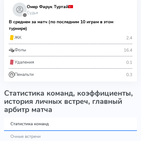
Омер Фарук Туртай
Судья
⬤
В среднем за матч (по последним 10 играм в этом
турнире)
2.4
ЖК
16.4
Фолы
0.1
Удаления
0.3
Пенальти
Статистика команд, коэффициенты,
история личных встреч, главный
арбитр матча
Статистика команд
Очные встречи