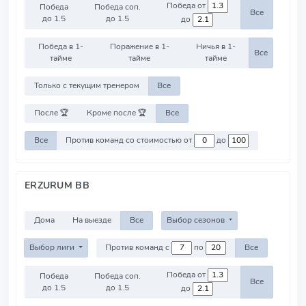
Победа от
Победа
Победа соп.
Все
до 1.5
до 1.5
до
Победа в 1-
Поражение в 1-
Ничья в 1-
Все
тайме
тайме
тайме
Только с текущим тренером
Все
После 🏆
Кроме после 🏆
Все
Все
Против команд со стоимостью от
до
ERZURUM BB
Дома
На выезде
Все
Выбор сезонов
Выбор лиги
Против команд с
по
Все
Победа от
Победа
Победа соп.
Все
до 1.5
до 1.5
до