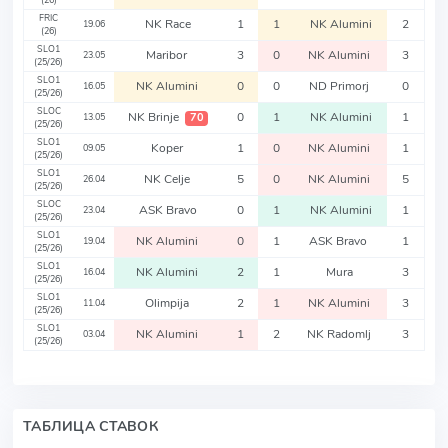
(26)
FRIC
NK Race
1
1
NK Alumini
2
19.06
(26)
SLO1
Maribor
3
0
NK Alumini
3
23.05
(25/26)
SLO1
NK Alumini
0
0
ND Primorj
0
16.05
(25/26)
SLOC
NK Brinje
0
1
NK Alumini
1
70
13.05
(25/26)
SLO1
Koper
1
0
NK Alumini
1
09.05
(25/26)
SLO1
NK Celje
5
0
NK Alumini
5
26.04
(25/26)
SLOC
ASK Bravo
0
1
NK Alumini
1
23.04
(25/26)
SLO1
NK Alumini
0
1
ASK Bravo
1
19.04
(25/26)
SLO1
NK Alumini
2
1
Mura
3
16.04
(25/26)
SLO1
Olimpija
2
1
NK Alumini
3
11.04
(25/26)
SLO1
NK Alumini
1
2
NK Radomlj
3
03.04
(25/26)
ТАБЛИЦА СТАВОК