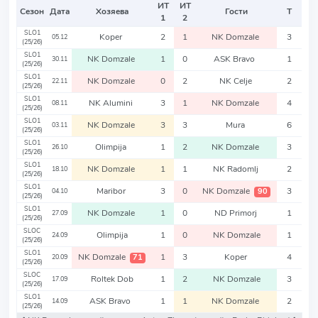
ИТ
ИТ
Сезон
Дата
Хозяева
Гости
Т
1
2
SLO1
Koper
2
1
NK Domzale
3
05.12
(25/26)
SLO1
NK Domzale
1
0
ASK Bravo
1
30.11
(25/26)
SLO1
NK Domzale
0
2
NK Celje
2
22.11
(25/26)
SLO1
NK Alumini
3
1
NK Domzale
4
08.11
(25/26)
SLO1
NK Domzale
3
3
Mura
6
03.11
(25/26)
SLO1
Olimpija
1
2
NK Domzale
3
26.10
(25/26)
SLO1
NK Domzale
1
1
NK Radomlj
2
18.10
(25/26)
SLO1
Maribor
3
0
NK Domzale
3
90
04.10
(25/26)
SLO1
NK Domzale
1
0
ND Primorj
1
27.09
(25/26)
SLOC
Olimpija
1
0
NK Domzale
1
24.09
(25/26)
SLO1
NK Domzale
1
3
Koper
4
71
20.09
(25/26)
SLOC
Roltek Dob
1
2
NK Domzale
3
17.09
(25/26)
SLO1
ASK Bravo
1
1
NK Domzale
2
14.09
(25/26)