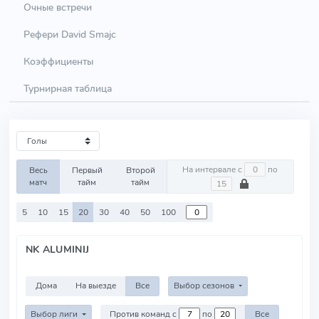
Очные встречи
Рефери David Smajc
Коэффициенты
Турнирная таблица
На интервале с
по
Весь
Первый
Второй
матч
тайм
тайм
5
10
15
20
30
40
50
100
NK ALUMINIJ
Дома
На выезде
Все
Выбор сезонов
Выбор лиги
Против команд с
по
Все