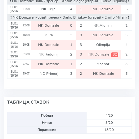
❗️ NK Domzale: новый тренер - Anton Zlogar
(старый - Darko Birjukov)
❗️
SLO1
NK Celje
4
1
NK Domzale
5
31.08
(25/26)
❗️ NK Domzale: новый тренер - Darko Birjukov
(старый - Emilio Millan)
❗️
SLO1
NK Domzale
0
2
NK Alumini
2
22.08
(25/26)
SLO1
Mura
3
0
NK Domzale
3
16.08
(25/26)
SLO1
NK Domzale
1
3
Olimpija
4
10.08
(25/26)
SLO1
NK Radomlj
2
0
NK Domzale
2
82
01.08
(25/26)
SLO1
NK Domzale
1
2
Maribor
3
27.07
(25/26)
SLO1
ND Primorj
3
2
NK Domzale
5
19.07
(25/26)
ТАБЛИЦА СТАВОК
Победа
4/20
Ничья
3/20
Поражение
13/20