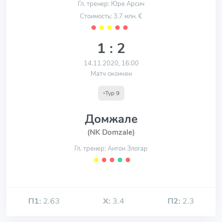
Гл. тренер: Юре Арсич
Стоимость: 3.7 млн. €
⬤
⬤
⬤
⬤
⬤
1 : 2
14.11.2020, 16:00
Матч окончен
Тур 9
Домжале
(NK Domzale)
Гл. тренер: Антон Злогар
⬤
⬤
⬤
⬤
⬤
П1:
2.63
Х:
3.4
П2:
2.3