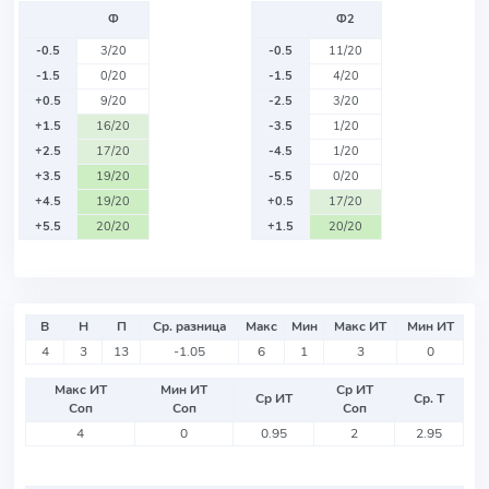
Ф
Ф2
-0.5
3/20
-0.5
11/20
-1.5
0/20
-1.5
4/20
+0.5
9/20
-2.5
3/20
+1.5
16/20
-3.5
1/20
+2.5
17/20
-4.5
1/20
+3.5
19/20
-5.5
0/20
+4.5
19/20
+0.5
17/20
+5.5
20/20
+1.5
20/20
В
Н
П
Ср. разница
Макс
Мин
Макс ИТ
Мин ИТ
4
3
13
-1.05
6
1
3
0
Макс ИТ
Мин ИТ
Ср ИТ
Ср ИТ
Ср. Т
Соп
Соп
Соп
4
0
0.95
2
2.95