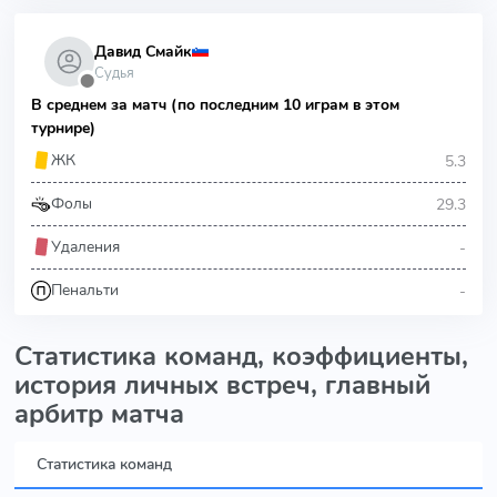
Давид Смайк
Судья
⬤
В среднем за матч (по последним 10 играм в этом
турнире)
5.3
ЖК
29.3
Фолы
-
Удаления
-
Пенальти
Статистика команд, коэффициенты,
история личных встреч, главный
арбитр матча
Статистика команд