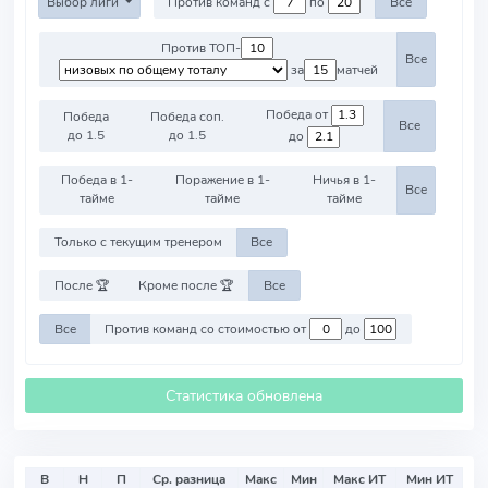
Выбор лиги
Против команд с
по
Все
Против ТОП-
Все
за
матчей
Победа от
Победа
Победа соп.
Все
до 1.5
до 1.5
до
Победа в 1-
Поражение в 1-
Ничья в 1-
Все
тайме
тайме
тайме
Только с текущим тренером
Все
После 🏆
Кроме после 🏆
Все
Все
Против команд со стоимостью от
до
Статистика обновлена
В
Н
П
Ср. разница
Макс
Мин
Макс ИТ
Мин ИТ