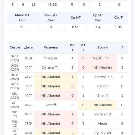
3
6
11
-0.85
5
0
2
0
Макс ИТ
Мин ИТ
Ср ИТ
Ср ИТ
Ср. Т
Соп
Соп
Соп
5
0
0.55
1.4
1.95
ИТ
ИТ
Сезон
Дата
Хозяева
Гости
Т
1
2
SLO1
Olimpija
1
0
NK Alumini
1
02.08
(26/27)
UCOL
Dinamo Tir
3
0
NK Alumini
3
30.07
(26/27)
UCOL
NK Alumini
1
1
Dinamo Tir
2
23.07
(26/27)
SLO1
NK Alumini
0
0
Maribor
0
19.07
(26/27)
UEL
NK Alumini
0
1
Sheriff
1
16.07
(26/27)
UEL
Sheriff
0
0
NK Alumini
0
09.07
(26/27)
FRIC
NK Alumini
1
2
Partizan B
3
02.07
(26)
FRIC
NK Alumini
0
2
Noah
2
28.06
(26)
FRIC
NK Alumini
2
2
Pyunik Yer
4
23.06