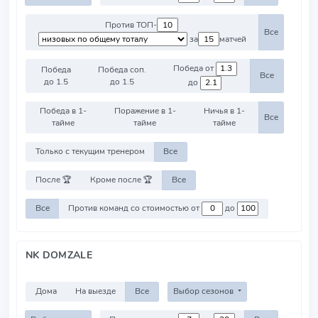
Против ТОП-
Все
за
матчей
Победа от
Победа
Победа соп.
Все
до 1.5
до 1.5
до
Победа в 1-
Поражение в 1-
Ничья в 1-
Все
тайме
тайме
тайме
Только с текущим тренером
Все
После 🏆
Кроме после 🏆
Все
Все
Против команд со стоимостью от
до
NK DOMZALE
Дома
На выезде
Все
Выбор сезонов