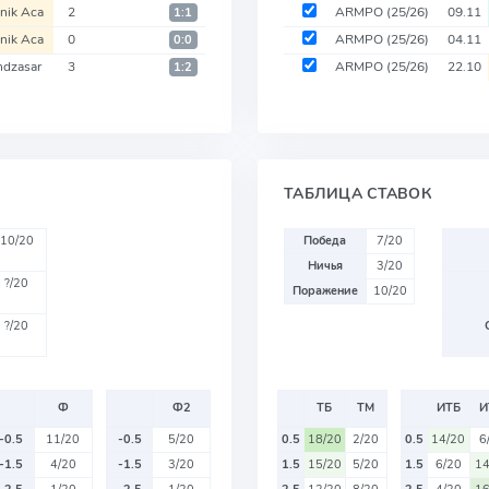
nik Aca
2
ARMPO
(25/26)
09.11
1:1
nik Aca
0
ARMPO
(25/26)
04.11
0:0
dzasar
3
ARMPO
(25/26)
22.10
1:2
ТАБЛИЦА СТАВОК
10/20
Победа
7/20
Ничья
3/20
?/20
Поражение
10/20
?/20
Ф
Ф2
ТБ
ТМ
ИТБ
И
-0.5
11/20
-0.5
5/20
0.5
18/20
2/20
0.5
14/20
6
-1.5
4/20
-1.5
3/20
1.5
15/20
5/20
1.5
6/20
14