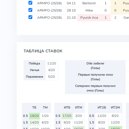
ARMPO
(25/26)
04.11
Bentonit
1
1
Pyu
ARMPO
(25/26)
28.10
Mika
0
0
Pyu
ARMPO
(25/26)
21.10
Pyunik Aca
1
2
Gan
ТАБЛИЦА СТАВОК
Победа
11/20
Обе забили
(Голы)
Ничья
4/20
Первые получили очко
Поражение
5/20
(Голы)
Соперник первым получил
очко (Голы)
ТБ
ТМ
ИТБ
ИТМ
ИТ2Б
ИТ2М
0.5
19/20
1/20
0.5
17/20
3/20
0.5
12/20
8/20
1.5
14/20
6/20
1.5
9/20
11/20
1.5
8/20
12/20