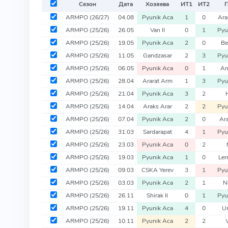
Сезон
Дата
Хозяева
ИТ
1
ИТ
2
Г
ARMPO
(26/27)
04.08
Pyunik Aca
1
0
Ara
ARMPO
(25/26)
26.05
Van II
0
1
Pyu
ARMPO
(25/26)
19.05
Pyunik Aca
2
0
Be
ARMPO
(25/26)
11.05
Gandzasar
2
3
Pyu
ARMPO
(25/26)
06.05
Pyunik Aca
0
1
An
ARMPO
(25/26)
28.04
Ararat Arm
1
3
Pyu
ARMPO
(25/26)
21.04
Pyunik Aca
3
2
ARMPO
(25/26)
14.04
Araks Arar
2
2
Pyu
ARMPO
(25/26)
07.04
Pyunik Aca
2
0
Ara
ARMPO
(25/26)
31.03
Sardarapat
4
1
Pyu
ARMPO
(25/26)
23.03
Pyunik Aca
0
2
ARMPO
(25/26)
19.03
Pyunik Aca
1
0
Ler
ARMPO
(25/26)
09.03
CSKA Yerev
3
1
Pyu
ARMPO
(25/26)
03.03
Pyunik Aca
2
1
N
ARMPO
(25/26)
26.11
Shirak II
0
1
Pyu
ARMPO
(25/26)
19.11
Pyunik Aca
4
0
Ur
ARMPO
(25/26)
10.11
Pyunik Aca
2
2
V