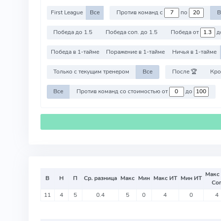
First League
Все
Против команд с
по
В
Победа до 1.5
Победа соп. до 1.5
Победа от
д
Победа в 1-тайме
Поражение в 1-тайме
Ничья в 1-тайме
Только с текущим тренером
Все
После 🏆
Кро
Все
Против команд со стоимостью от
до
Макс
В
Н
П
Ср. разница
Макс
Мин
Макс ИТ
Мин ИТ
Со
11
4
5
0.4
5
0
4
0
4