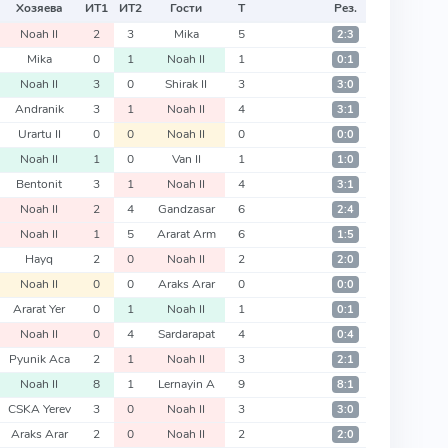
Хозяева
ИТ
1
ИТ
2
Гости
Т
Рез.
Noah II
2
3
Mika
5
2:3
Mika
0
1
Noah II
1
0:1
Noah II
3
0
Shirak II
3
3:0
Andranik
3
1
Noah II
4
3:1
Urartu II
0
0
Noah II
0
0:0
Noah II
1
0
Van II
1
1:0
Bentonit
3
1
Noah II
4
3:1
Noah II
2
4
Gandzasar
6
2:4
Noah II
1
5
Ararat Arm
6
1:5
Hayq
2
0
Noah II
2
2:0
Noah II
0
0
Araks Arar
0
0:0
Ararat Yer
0
1
Noah II
1
0:1
Noah II
0
4
Sardarapat
4
0:4
Pyunik Aca
2
1
Noah II
3
2:1
Noah II
8
1
Lernayin A
9
8:1
CSKA Yerev
3
0
Noah II
3
3:0
Araks Arar
2
0
Noah II
2
2:0