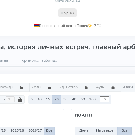
Матч окончен
Тур 18
Тренировочный центр Пюник
,
+7 ℃
, история личных встреч, главный арб
енты
Турнирная таблица
Офсайды
Фолы
Уд. в створ
Ауты
Атаки
по
5
10
15
20
30
40
50
100
NOAH II
/25
2025/26
2026/27
Все
Дома
На выезде
Все