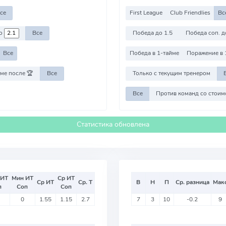
се
First League
Club Friendlies
Вс
о
Все
Победа до 1.5
Победа соп. д
Все
Победа в 1-тайме
Поражение в 
ме после 🏆
Все
Только с текущим тренером
Все
Статистика обновлена
 ИТ
Мин ИТ
Ср ИТ
Ср ИТ
Ср. Т
В
Н
П
Ср. разница
Мак
п
Соп
Соп
0
1.55
1.15
2.7
7
3
10
-0.2
9