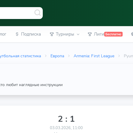
лог
Подписка
Турниры
Лиги
Бесплатно
утбольная статистика
Европа
Armenia: First League
Pyun
 кто любит наглядные инструкции
2 : 1
03.03.2026, 11:00