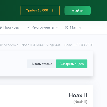
Войти
Фрибет 15 000
Прогнозы
Инструменты
Матчи
ik Academia - Noah II (Пюник Академия - Ноах II) 02.03.2026
Читать статью
Смотреть видео
Ноах II
(Noah II)