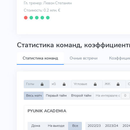
Гл. тренер: Левон Степанян
Стоимость: 0.2 млн. €
⬤
⬤
⬤
⬤
⬤
Статистика команд, коэффициенты
Статистика команд
Очные встречи
Коэффици
Голы
xG
Угловые
ЖК
Весь матч
Первый тайм
Второй тайм
На интервале с
PYUNIK ACADEMIA
Дома
На выезде
Все
2022/23
2023/24
2024