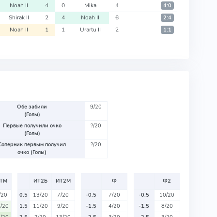
Noah II
4
0
Mika
4
4:0
Shirak II
2
4
Noah II
6
2:4
Noah II
1
1
Urartu II
2
1:1
Обе забили
9/20
(Голы)
Первые получили очко
?/20
(Голы)
Соперник первым получил
?/20
очко (Голы)
ТМ
ИТ2Б
ИТ2М
Ф
Ф2
/20
0.5
13/20
7/20
-0.5
7/20
-0.5
10/20
/20
1.5
11/20
9/20
-1.5
4/20
-1.5
8/20