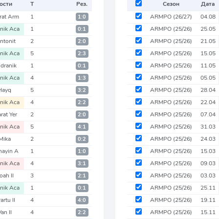
ости
Т
Рез.
Сезон
Дата
rat Arm
1
ARMPO
(26/27)
04.08
1:0
nik Aca
1
ARMPO
(25/26)
25.05
0:1
ntonit
2
ARMPO
(25/26)
21.05
2:0
nik Aca
5
ARMPO
(25/26)
15.05
2:3
dranik
1
ARMPO
(25/26)
11.05
0:1
nik Aca
4
ARMPO
(25/26)
05.05
1:3
Hayq
5
ARMPO
(25/26)
28.04
3:2
nik Aca
4
ARMPO
(25/26)
22.04
2:2
rat Yer
2
ARMPO
(25/26)
07.04
2:0
nik Aca
5
ARMPO
(25/26)
31.03
4:1
Mika
2
ARMPO
(25/26)
24.03
0:2
nayin A
1
ARMPO
(25/26)
15.03
1:0
nik Aca
4
ARMPO
(25/26)
09.03
3:1
oah II
3
ARMPO
(25/26)
03.03
2:1
nik Aca
1
ARMPO
(25/26)
25.11
0:1
artu II
4
ARMPO
(25/26)
19.11
4:0
an II
4
ARMPO
(25/26)
15.11
2:2