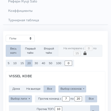
Рефери Ryuji Sato
Коэффициенты
Турнирная таблица
На интервале с
по
Весь
Первый
Второй
матч
тайм
тайм
5
10
15
20
30
40
50
100
VISSEL KOBE
Дома
На выезде
Все
Выбор сезонов
Выбор лиги
Против команд с
по
Все
Против ТОП-