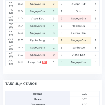
JAP1
Nagoya Gra
2
2
Avispa Fuk
4
19.04
(26)
FRIC
Nagoya Gra
2
1
Gifu
3
12.04
(26)
JAP1
Vissel Kob
3
2
Nagoya Gra
5
11.04
(26)
FRIC
Nagoya Gra
4
3
Fujieda MY
7
05.04
(26)
JAP1
Nagoya Gra
3
0
Cerezo Osa
3
04.04
(26)
JAP1
Kyoto Sang
1
1
Nagoya Gra
2
22.03
(26)
JAP1
Nagoya Gra
2
1
Sanfrecce
3
18.03
(26)
JAP1
Nagoya Gra
0
3
Vissel Kob
3
14.03
(26)
JAP1
Avispa Fuk
1
5
Nagoya Gra
6
83
07.03
(26)
ТАБЛИЦА СТАВОК
Победа
9/20
Ничья
5/20
Поражение
6/20