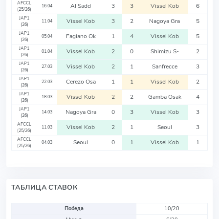
AFCCL
Al Sadd
3
3
Vissel Kob
6
16.04
(25/26)
JAP1
Vissel Kob
3
2
Nagoya Gra
5
11.04
(26)
JAP1
Fagiano Ok
1
4
Vissel Kob
5
05.04
(26)
JAP1
Vissel Kob
2
0
Shimizu S-
2
01.04
(26)
JAP1
Vissel Kob
2
1
Sanfrecce
3
27.03
(26)
JAP1
Cerezo Osa
1
1
Vissel Kob
2
22.03
(26)
JAP1
Vissel Kob
2
2
Gamba Osak
4
18.03
(26)
JAP1
Nagoya Gra
0
3
Vissel Kob
3
14.03
(26)
AFCCL
Vissel Kob
2
1
Seoul
3
11.03
(25/26)
AFCCL
Seoul
0
1
Vissel Kob
1
04.03
(25/26)
ТАБЛИЦА СТАВОК
Победа
10/20