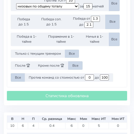
Против ТОП-
Все
за
матчей
Победа от
Победа
Победа соп.
Все
до 1.5
до 1.5
до
Победа в 1-
Поражение в 1-
Ничья в 1-
Все
тайме
тайме
тайме
Только с текущим тренером
Все
После 🏆
Кроме после 🏆
Все
Все
Против команд со стоимостью от
до
Статистика обновлена
В
Н
П
Ср. разница
Макс
Мин
Макс ИТ
Мин ИТ
10
6
4
0.4
6
0
5
0