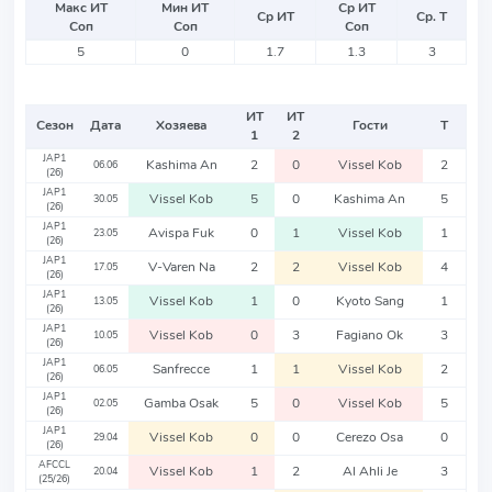
Макс ИТ
Мин ИТ
Ср ИТ
Ср ИТ
Ср. Т
Соп
Соп
Соп
5
0
1.7
1.3
3
ИТ
ИТ
Сезон
Дата
Хозяева
Гости
Т
1
2
JAP1
Kashima An
2
0
Vissel Kob
2
06.06
(26)
JAP1
Vissel Kob
5
0
Kashima An
5
30.05
(26)
JAP1
Avispa Fuk
0
1
Vissel Kob
1
23.05
(26)
JAP1
V-Varen Na
2
2
Vissel Kob
4
17.05
(26)
JAP1
Vissel Kob
1
0
Kyoto Sang
1
13.05
(26)
JAP1
Vissel Kob
0
3
Fagiano Ok
3
10.05
(26)
JAP1
Sanfrecce
1
1
Vissel Kob
2
06.05
(26)
JAP1
Gamba Osak
5
0
Vissel Kob
5
02.05
(26)
JAP1
Vissel Kob
0
0
Cerezo Osa
0
29.04
(26)
AFCCL
Vissel Kob
1
2
Al Ahli Je
3
20.04
(25/26)