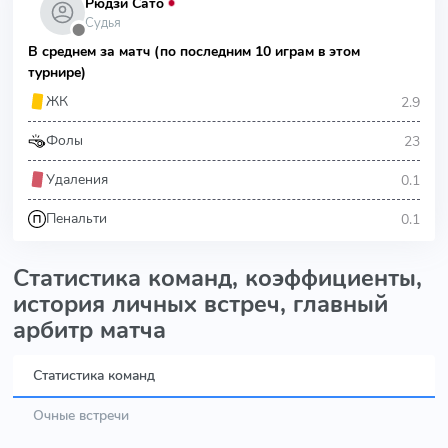
Рюдзи Сато
Судья
⬤
В среднем за матч (по последним 10 играм в этом
турнире)
2.9
ЖК
23
Фолы
0.1
Удаления
0.1
Пенальти
Статистика команд, коэффициенты,
история личных встреч, главный
арбитр матча
Статистика команд
Очные встречи