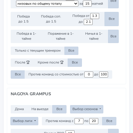
Все
за
матчей
Победа от
Победа
Победа соп.
Все
до 1.5
до 1.5
до
Победа в 1-
Поражение в 1-
Ничья в 1-
Все
тайме
тайме
тайме
Только с текущим тренером
Все
После 🏆
Кроме после 🏆
Все
Все
Против команд со стоимостью от
до
NAGOYA GRAMPUS
Дома
На выезде
Все
Выбор сезонов
Выбор лиги
Против команд с
по
Все