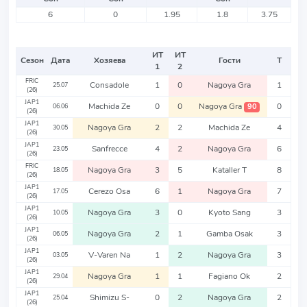
6
0
1.95
1.8
3.75
ИТ
ИТ
Сезон
Дата
Хозяева
Гости
Т
1
2
FRIC
Consadole
1
0
Nagoya Gra
1
25.07
(26)
JAP1
Machida Ze
0
0
Nagoya Gra
0
90
06.06
(26)
JAP1
Nagoya Gra
2
2
Machida Ze
4
30.05
(26)
JAP1
Sanfrecce
4
2
Nagoya Gra
6
23.05
(26)
FRIC
Nagoya Gra
3
5
Kataller T
8
18.05
(26)
JAP1
Cerezo Osa
6
1
Nagoya Gra
7
17.05
(26)
JAP1
Nagoya Gra
3
0
Kyoto Sang
3
10.05
(26)
JAP1
Nagoya Gra
2
1
Gamba Osak
3
06.05
(26)
JAP1
V-Varen Na
1
2
Nagoya Gra
3
03.05
(26)
JAP1
Nagoya Gra
1
1
Fagiano Ok
2
29.04
(26)
JAP1
Shimizu S-
0
2
Nagoya Gra
2
25.04
(26)