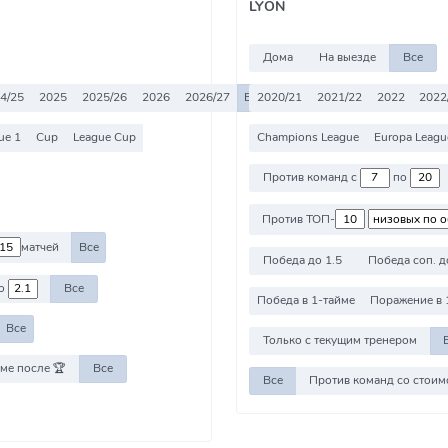
LYON
Дома
На выезде
Все
4/25
2025
2025/26
2026
2026/27
Все
2020/21
2021/22
2022
2022
ue 1
Cup
League Cup
Champions League
Europa Leagu
Против команд с
по
Против ТОП-
матчей
Все
Победа до 1.5
Победа соп. д
о
Все
Победа в 1-тайме
Поражение в 
Все
Только с текущим тренером
ме после 🏆
Все
Все