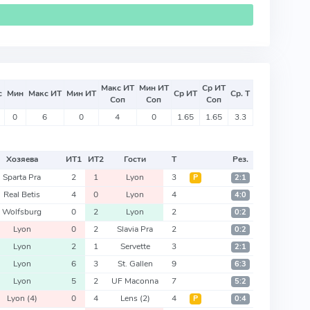
Макс ИТ
Мин ИТ
Ср ИТ
с
Мин
Макс ИТ
Мин ИТ
Ср ИТ
Ср. Т
Соп
Соп
Соп
0
6
0
4
0
1.65
1.65
3.3
Хозяева
ИТ
1
ИТ
2
Гости
Т
Рез.
Sparta Pra
2
1
Lyon
3
Р
2:1
Real Betis
4
0
Lyon
4
4:0
Wolfsburg
0
2
Lyon
2
0:2
Lyon
0
2
Slavia Pra
2
0:2
Lyon
2
1
Servette
3
2:1
Lyon
6
3
St. Gallen
9
6:3
Lyon
5
2
UF Maconna
7
5:2
Lyon
(4)
0
4
Lens
(2)
4
Р
0:4