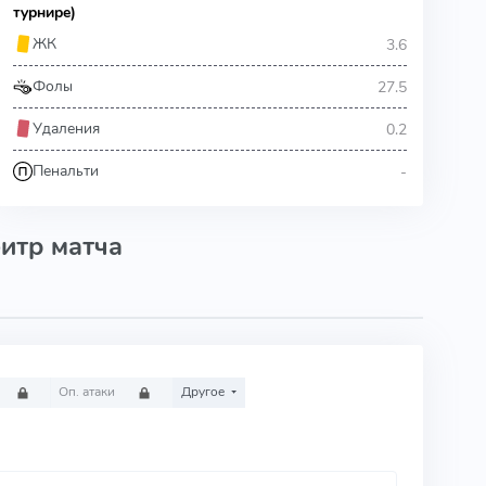
турнире)
3.6
ЖК
27.5
Фолы
0.2
Удаления
-
Пенальти
итр матча
Оп. атаки
Другое