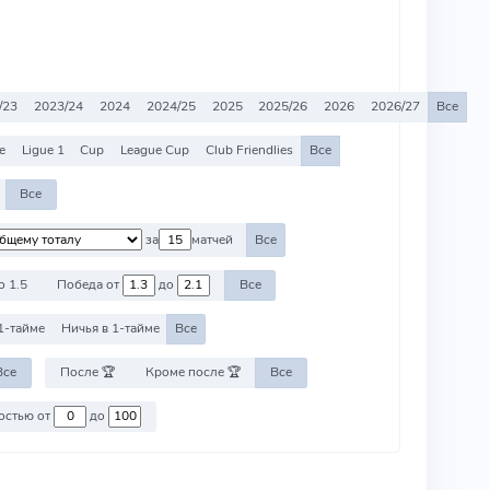
/23
2023/24
2024
2024/25
2025
2025/26
2026
2026/27
Все
e
Ligue 1
Cup
League Cup
Club Friendlies
Все
Все
за
матчей
Все
о 1.5
Победа от
до
Все
1-тайме
Ничья в 1-тайме
Все
Все
После 🏆
Кроме после 🏆
Все
Против команд со стоимостью от
до