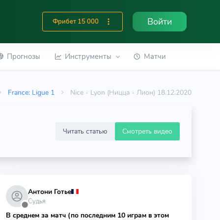
Войти
Фрибет 15 000
Прогнозы
Инструменты
Матчи
France: Ligue 1
Nice - Lyon (Ницца - Лион) 18.12.2020
Читать статью
Смотреть видео
Антони Готье
Судья
⬤
В среднем за матч (по последним 10 играм в этом