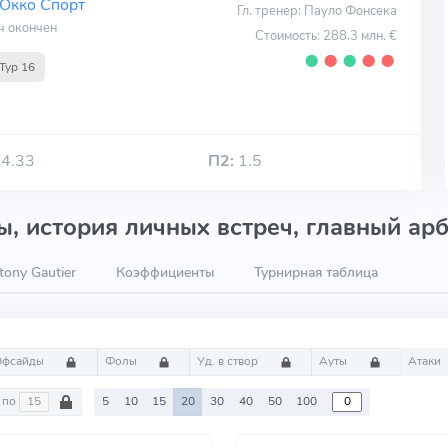
Окко Спорт
Гл. тренер: Пауло Фонсека
ч окончен
Стоимость: 288.3 млн. €
⬤
⬤
⬤
⬤
⬤
Тур 16
4.33
П2:
1.5
, история личных встреч, главный арб
ony Gautier
Коэффициенты
Турнирная таблица
Офсайды
Фолы
Уд. в створ
Ауты
Атаки
по
5
10
15
20
30
40
50
100