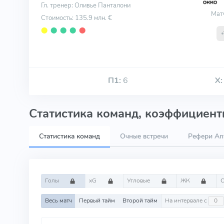
Гл. тренер: Оливье Панталони
Мат
Стоимость: 135.9 млн. €
⬤
⬤
⬤
⬤
⬤
П1:
6
Х:
Статистика команд, коэффициенты
Статистика команд
Очные встречи
Рефери Ant
Голы
xG
Угловые
ЖК
Весь матч
Первый тайм
Второй тайм
На интервале с