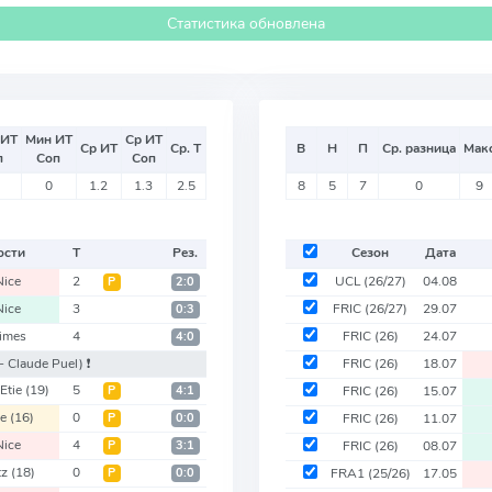
Статистика обновлена
 ИТ
Мин ИТ
Ср ИТ
Ср ИТ
Ср. Т
В
Н
П
Ср. разница
Мак
п
Соп
Соп
0
1.2
1.3
2.5
8
5
7
0
9
ости
Т
Рез.
Сезон
Дата
Nice
2
UCL
(26/27)
04.08
Р
2:0
Nice
3
FRIC
(26/27)
29.07
0:3
imes
4
FRIC
(26)
24.07
4:0
- Claude Puel)
❗️
FRIC
(26)
18.07
-Etie
(19)
5
Р
4:1
FRIC
(26)
15.07
ce
(16)
0
Р
0:0
FRIC
(26)
11.07
Nice
4
Р
3:1
FRIC
(26)
08.07
tz
(18)
0
Р
0:0
FRA1
(25/26)
17.05