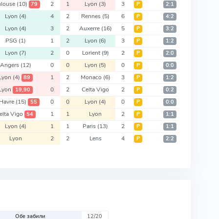
ulouse
(10)
2
1
Lyon
(3)
3
79
Р
2:1
Lyon
(4)
4
2
Rennes
(5)
6
Р
4:2
Lyon
(4)
3
2
Auxerre
(16)
5
Р
3:2
PSG
(1)
1
2
Lyon
(6)
3
Р
1:2
Lyon
(7)
2
0
Lorient
(9)
2
Р
2:0
Angers
(12)
0
0
Lyon
(5)
0
Р
0:0
Lyon
(4)
1
2
Monaco
(6)
3
89
Р
1:2
Lyon
0
2
Celta Vigo
2
19,90
Р
0:2
 Havre
(15)
0
0
Lyon
(4)
0
55
Р
0:0
elta Vigo
1
1
Lyon
2
54
Р
1:1
Lyon
(4)
1
1
Paris
(13)
2
Р
1:1
Lyon
2
2
Lens
4
Р
2:2
Обе забили
12/20