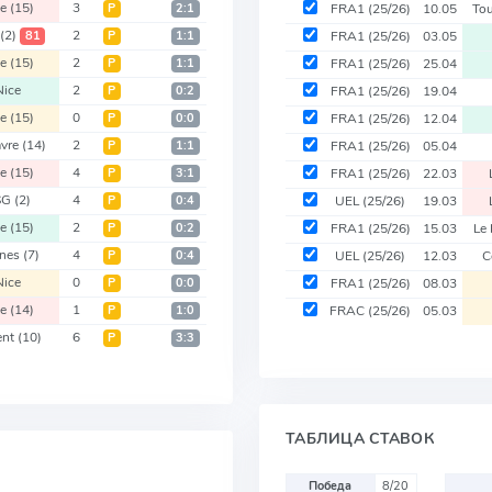
ce
(15)
3
Р
2:1
FRA1
(25/26)
10.05
To
s
(2)
2
81
Р
1:1
FRA1
(25/26)
03.05
ce
(15)
2
Р
1:1
FRA1
(25/26)
25.04
Nice
2
Р
0:2
FRA1
(25/26)
19.04
ce
(15)
0
Р
0:0
FRA1
(25/26)
12.04
avre
(14)
2
Р
1:1
FRA1
(25/26)
05.04
ce
(15)
4
Р
3:1
FRA1
(25/26)
22.03
SG
(2)
4
Р
0:4
UEL
(25/26)
19.03
ce
(15)
2
Р
0:2
FRA1
(25/26)
15.03
Le
nes
(7)
4
Р
0:4
UEL
(25/26)
12.03
C
Nice
0
Р
0:0
FRA1
(25/26)
08.03
ce
(14)
1
Р
1:0
FRAC
(25/26)
05.03
ent
(10)
6
Р
3:3
ТАБЛИЦА СТАВОК
Победа
8/20