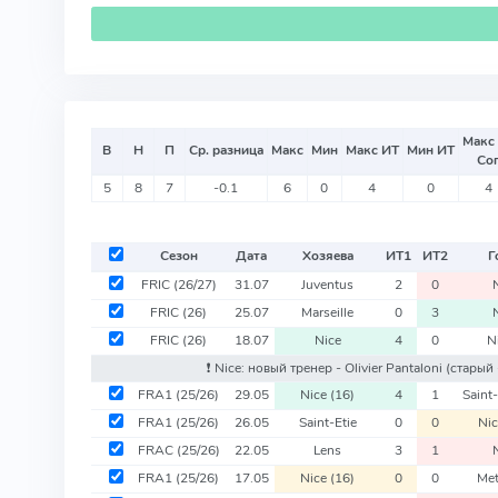
Макс
В
Н
П
Ср. разница
Макс
Мин
Макс ИТ
Мин ИТ
Со
5
8
7
-0.1
6
0
4
0
4
Сезон
Дата
Хозяева
ИТ
1
ИТ
2
Г
FRIC
(26/27)
31.07
Juventus
2
0
FRIC
(26)
25.07
Marseille
0
3
FRIC
(26)
18.07
Nice
4
0
N
❗️ Nice: новый тренер - Olivier Pantaloni
(старый 
FRA1
(25/26)
29.05
Nice
(16)
4
1
Saint
FRA1
(25/26)
26.05
Saint-Etie
0
0
Ni
FRAC
(25/26)
22.05
Lens
3
1
FRA1
(25/26)
17.05
Nice
(16)
0
0
Me