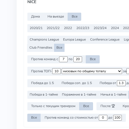
NICE
Дома
На выезде
Все
2020/21
2021/22
2022
2022/23
2023/24
2024
202
Champions League
Europa League
Conference League
Lig
Club Friendlies
Все
Против команд с
по
Все
Против ТОП-
за
Победа до 1.5
Победа соп. до 1.5
Победа от
д
Победа в 1-тайме
Поражение в 1-тайме
Ничья в 1-тайме
Только с текущим тренером
Все
После 🏆
Кро
Все
Против команд со стоимостью от
до