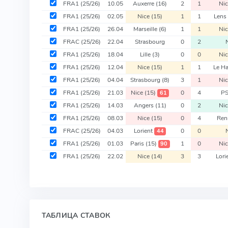
FRA1
(25/26)
10.05
Auxerre
(16)
2
1
Ni
FRA1
(25/26)
02.05
Nice
(15)
1
1
Len
FRA1
(25/26)
26.04
Marseille
(6)
1
1
Ni
FRAC
(25/26)
22.04
Strasbourg
0
2
FRA1
(25/26)
18.04
Lille
(3)
0
0
Ni
FRA1
(25/26)
12.04
Nice
(15)
1
1
Le H
FRA1
(25/26)
04.04
Strasbourg
(8)
3
1
Ni
FRA1
(25/26)
21.03
Nice
(15)
0
4
P
61
FRA1
(25/26)
14.03
Angers
(11)
0
2
Ni
FRA1
(25/26)
08.03
Nice
(15)
0
4
Ren
FRAC
(25/26)
04.03
Lorient
0
0
44
FRA1
(25/26)
01.03
Paris
(15)
1
0
Ni
90
FRA1
(25/26)
22.02
Nice
(14)
3
3
Lori
ТАБЛИЦА СТАВОК