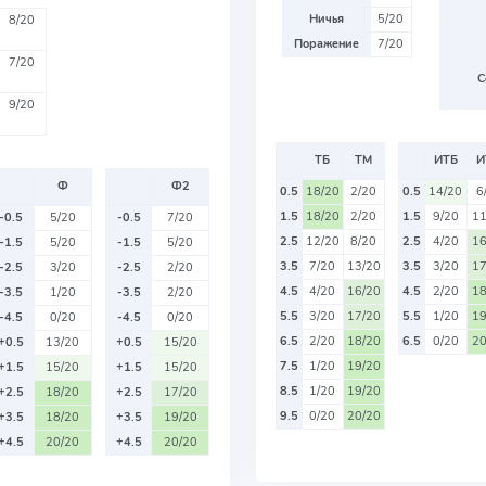
Ничья
5/20
8/20
Поражение
7/20
7/20
С
9/20
ТБ
ТМ
ИТБ
И
Ф
Ф2
0.5
18/20
2/20
0.5
14/20
6
1.5
18/20
2/20
1.5
9/20
11
-0.5
5/20
-0.5
7/20
2.5
12/20
8/20
2.5
4/20
16
-1.5
5/20
-1.5
5/20
3.5
7/20
13/20
3.5
3/20
17
-2.5
3/20
-2.5
2/20
4.5
4/20
16/20
4.5
2/20
18
-3.5
1/20
-3.5
2/20
5.5
3/20
17/20
5.5
1/20
19
-4.5
0/20
-4.5
0/20
6.5
2/20
18/20
6.5
0/20
20
+0.5
13/20
+0.5
15/20
7.5
1/20
19/20
+1.5
15/20
+1.5
15/20
8.5
1/20
19/20
+2.5
18/20
+2.5
17/20
9.5
0/20
20/20
+3.5
18/20
+3.5
19/20
+4.5
20/20
+4.5
20/20