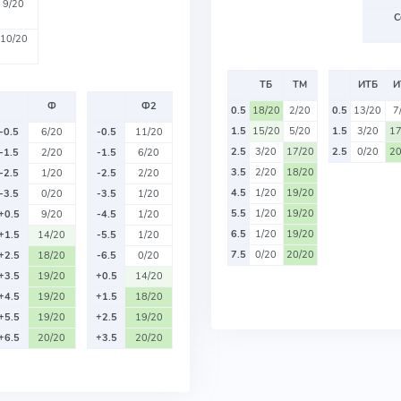
9/20
С
10/20
ТБ
ТМ
ИТБ
И
Ф
Ф2
0.5
18/20
2/20
0.5
13/20
7
1.5
15/20
5/20
1.5
3/20
17
-0.5
6/20
-0.5
11/20
2.5
3/20
17/20
2.5
0/20
20
-1.5
2/20
-1.5
6/20
3.5
2/20
18/20
-2.5
1/20
-2.5
2/20
4.5
1/20
19/20
-3.5
0/20
-3.5
1/20
5.5
1/20
19/20
+0.5
9/20
-4.5
1/20
6.5
1/20
19/20
+1.5
14/20
-5.5
1/20
7.5
0/20
20/20
+2.5
18/20
-6.5
0/20
+3.5
19/20
+0.5
14/20
+4.5
19/20
+1.5
18/20
+5.5
19/20
+2.5
19/20
+6.5
20/20
+3.5
20/20