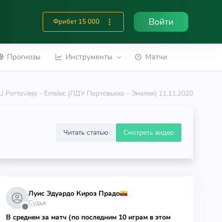
Войти
Фрибет 15 000
Прогнозы
Инструменты
Матчи
 Portoviejo - Emelec (ЛДУ Портовьехо - Эмелек) 11.11.2020
Читать статью
Смотреть видео
Луис Эдуардо Кироз Прадо
Судья
⬤
В среднем за матч (по последним 10 играм в этом