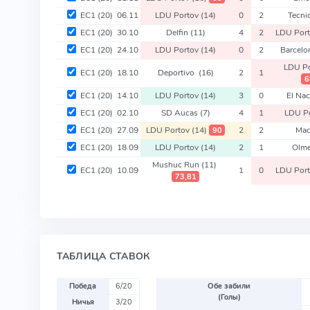
EC1
(20)
06.11
LDU Portov
(14)
0
2
Tecni
EC1
(20)
30.10
Delfin
(11)
4
2
LDU Por
EC1
(20)
24.10
LDU Portov
(14)
0
2
Barcel
LDU P
EC1
(20)
18.10
Deportivo
(16)
2
1
6
EC1
(20)
14.10
LDU Portov
(14)
3
0
El Na
EC1
(20)
02.10
SD Aucas
(7)
4
1
LDU P
EC1
(20)
27.09
LDU Portov
(14)
2
2
Mac
90
EC1
(20)
18.09
LDU Portov
(14)
2
1
Olm
Mushuc Run
(11)
EC1
(20)
10.09
1
0
LDU Por
73,81
ТАБЛИЦА СТАВОК
Победа
6/20
Обе забили
(Голы)
Ничья
3/20