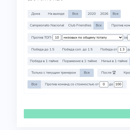
Дома
На выезде
Все
2020
2026
Все
Campeonato Nacional
Club Friendlies
Все
Против ТОП-
за
Победа до 1.5
Победа соп. до 1.5
Победа от
д
Победа в 1-тайме
Поражение в 1-тайме
Ничья в 1-тайме
Только с текущим тренером
Все
После 🏆
Кро
Все
Против команд со стоимостью от
до