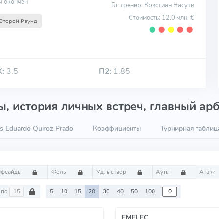
ч окончен
Гл. тренер: Кристиан Насути
Стоимость: 12.0 млн. €
Второй Раунд
⬤
⬤
⬤
⬤
⬤
Х:
3.5
П2:
1.85
, история личных встреч, главный арб
s Eduardo Quiroz Prado
Коэффициенты
Турнирная таблиц
Офсайды
Фолы
Уд. в створ
Ауты
Атаки
по
5
10
15
20
30
40
50
100
EMELEC