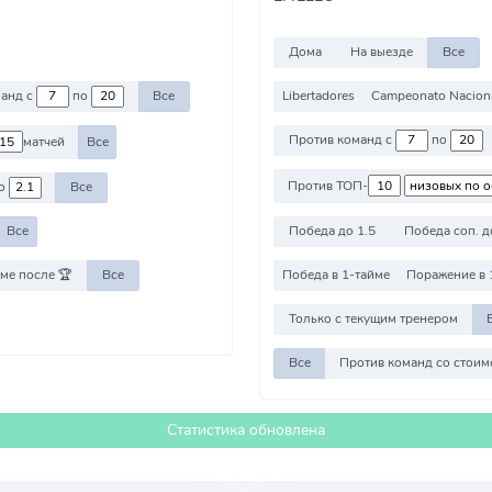
Дома
На выезде
Все
Libertadores
Campeonato Nacion
Против команд с
по
Все
Против команд с
по
матчей
Все
Против ТОП-
о
Все
Победа до 1.5
Победа соп. д
Все
ме после 🏆
Все
Победа в 1-тайме
Поражение в 
Только с текущим тренером
Все
Статистика обновлена