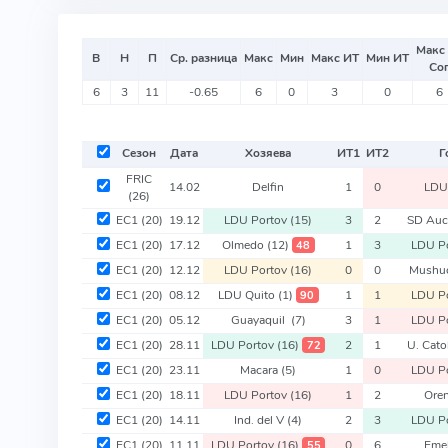
Макс
В
Н
П
Ср. разница
Макс
Мин
Макс ИТ
Мин ИТ
Со
6
3
11
-0.65
6
0
3
0
6
Сезон
Дата
Хозяева
ИТ
1
ИТ
2
Г
FRIC
14.02
Delfin
1
0
LDU
(26)
EC1
(20)
19.12
LDU Portov
(15)
3
2
SD Au
EC1
(20)
17.12
Olmedo
(12)
1
3
LDU P
48
EC1
(20)
12.12
LDU Portov
(16)
0
0
Mushu
EC1
(20)
08.12
LDU Quito
(1)
1
1
LDU P
90
EC1
(20)
05.12
Guayaquil
(7)
3
1
LDU P
EC1
(20)
28.11
LDU Portov
(16)
2
1
U. Cato
72
EC1
(20)
23.11
Macara
(5)
1
0
LDU P
EC1
(20)
18.11
LDU Portov
(16)
1
2
Ore
EC1
(20)
14.11
Ind. del V
(4)
2
3
LDU P
EC1
(20)
11.11
LDU Portov
(16)
0
6
Eme
55