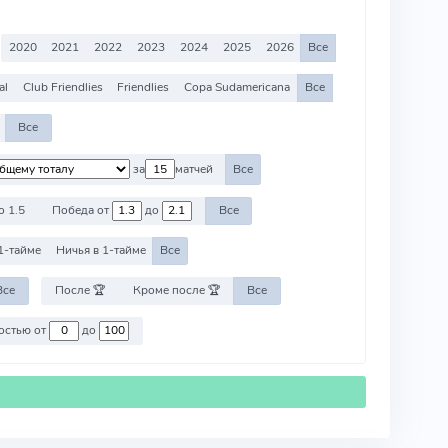
2020
2021
2022
2023
2024
2025
2026
Все
al
Club Friendlies
Friendlies
Copa Sudamericana
Все
Все
за
матчей
Все
о 1.5
Победа от
до
Все
1-тайме
Ничья в 1-тайме
Все
Все
После 🏆
Кроме после 🏆
Все
Против команд со стоимостью от
до