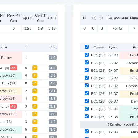
 ИТ
Мин ИТ
Ср ИТ
Ср ИТ
Ср. Т
В
Н
П
Ср. разница
Мак
п
Соп
Соп
0
1.25
1.9
3.15
6
6
8
-0.45
7
ости
Т
Рез.
Сезон
Дата
Хо
EC1
(26)
02.08
Eme
 Portov
1
1:0
EC1
(26)
28.07
Depor
cas
(6)
5
85
Р
3:2
EC1
(26)
24.07
Eme
ortov
(15)
4
Р
1:3
EC1
(26)
20.07
Ind. 
c Run
(14)
0
Р
0:0
EC1
(26)
17.07
Orens
ortov
(16)
2
Р
1:1
EC1
(26)
13.07
Eme
ortov
(16)
4
Р
3:1
EC1
(26)
05.07
Del
lic
(3)
3
45
Р
2:1
EC1
(26)
31.05
Eme
ortov
(16)
1
Р
1:0
EC1
(26)
24.05
Eme
nse
(13)
3
Р
1:2
❗️ Emelec: новый т
ortov
(16)
5
Р
2:3
EC1
(26)
17.05
Man
lec
(11)
6
Р
0:6