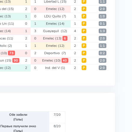
lec
(13)
1
1
Libertad L
(15)
2
Р
1:1
s del
(15)
2
0
Emelec
(12)
2
Р
2:0
lec
(13)
1
0
LDU Quito
(7)
1
Р
1:0
co Un
(11)
0
1
Emelec
(14)
1
Р
0:1
lec
(14)
1
3
Guayaquil
(12)
4
Р
1:3
ucas
(11)
2
0
Emelec
(13)
2
6
Р
2:0
tolic
(2)
1
1
Emelec
(12)
2
Р
1:1
c
(10)
0
2
Deportivo
(7)
2
73
Р
0:2
Run
(15)
2
0
Emelec
(10)
2
90
40
Р
2:0
lec
(12)
2
0
Ind. del V
(1)
2
Р
2:0
Обе забили
7/20
(Голы)
Первые получили очко
8/20
(Голы)