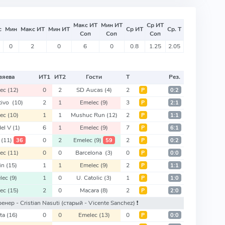
Макс ИТ
Мин ИТ
Ср ИТ
с
Мин
Макс ИТ
Мин ИТ
Ср ИТ
Ср. Т
Соп
Соп
Соп
0
2
0
6
0
0.8
1.25
2.05
зяева
ИТ
1
ИТ
2
Гости
Т
Рез.
lec
(12)
0
2
SD Aucas
(4)
2
Р
0:2
tivo
(10)
2
1
Emelec
(9)
3
Р
2:1
lec
(10)
1
1
Mushuc Run
(12)
2
Р
1:1
del V
(1)
6
1
Emelec
(9)
7
Р
6:1
e
(11)
0
2
Emelec
(9)
2
36
59
Р
0:2
lec
(11)
0
0
Barcelona
(3)
0
Р
0:0
fin
(15)
1
1
Emelec
(9)
2
Р
1:1
lec
(9)
1
0
U. Catolic
(3)
1
Р
1:0
lec
(15)
2
0
Macara
(8)
2
Р
2:0
ренер - Cristian Nasuti
(старый - Vicente Sanchez)
❗️
ta
(16)
0
0
Emelec
(13)
0
Р
0:0