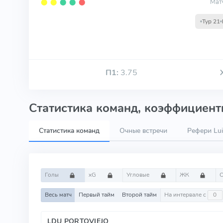
Мат
⬤
⬤
⬤
⬤
⬤
Тур 21
П1:
3.75
Статистика команд, коэффициенты
Статистика команд
Очные встречи
Рефери Lui
Голы
xG
Угловые
ЖК
Весь матч
Первый тайм
Второй тайм
На интервале с
LDU PORTOVIEJO