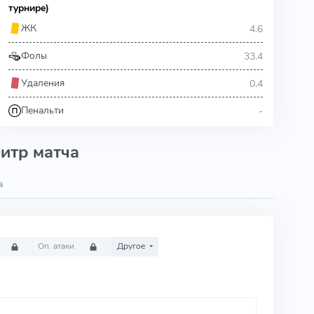
турнире)
4.6
ЖК
33.4
Фолы
0.4
Удаления
-
Пенальти
итр матча
а
Оп. атаки
Другое