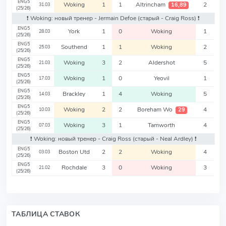
ENG5
Woking
1
1
Altrincham
2
16,89
31.03
(25/26)
❗️ Woking: новый тренер - Jermain Defoe
(старый - Craig Ross)
❗️
ENG5
York
1
0
Woking
1
28.03
(25/26)
ENG5
Southend
1
1
Woking
2
25.03
(25/26)
ENG5
Woking
3
2
Aldershot
5
21.03
(25/26)
ENG5
Woking
1
0
Yeovil
1
17.03
(25/26)
ENG5
Brackley
1
4
Woking
5
14.03
(25/26)
ENG5
Woking
2
2
Boreham Wo
4
29
10.03
(25/26)
ENG5
Woking
3
1
Tamworth
4
07.03
(25/26)
❗️ Woking: новый тренер - Craig Ross
(старый - Neal Ardley)
❗️
ENG5
Boston Utd
2
2
Woking
4
03.03
(25/26)
ENG5
Rochdale
3
0
Woking
3
21.02
(25/26)
ТАБЛИЦА СТАВОК