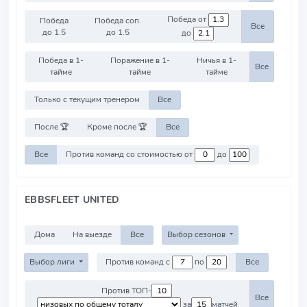
Победа от
Победа
Победа соп.
Все
до 1.5
до 1.5
до
Победа в 1-
Поражение в 1-
Ничья в 1-
Все
тайме
тайме
тайме
Только с текущим тренером
Все
После 🏆
Кроме после 🏆
Все
Все
Против команд со стоимостью от
до
EBBSFLEET UNITED
Дома
На выезде
Все
Выбор сезонов
Выбор лиги
Против команд с
по
Все
Против ТОП-
Все
за
матчей