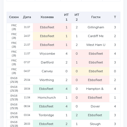
ИТ
ИТ
Сезон
Дата
Хозяева
Гости
Т
1
2
FRIC
Ebbsfleet
1
2
Gillingham
3
31.07
(26)
FRIC
Ebbsfleet
1
1
Cardiff Me
2
24.07
(26)
FRIC
Ebbsfleet
1
2
West Ham U
3
21.07
(26)
FRIC
Wycombe
4
0
Ebbsfleet
4
11.07
(26)
FRIC
Dartford
2
1
Ebbsfleet
3
07.07
(26)
FRIC
Canvey
0
0
Ebbsfleet
0
04.07
(26)
ENG6
Worthing
2
0
Ebbsfleet
2
25.04
(25/26)
ENG6
Ebbsfleet
4
0
Hampton &
4
18.04
(25/26)
ENG6
Hornchurch
1
0
Ebbsfleet
1
11.04
(25/26)
ENG6
Ebbsfleet
4
0
Dover
4
06.04
(25/26)
ENG6
Tonbridge
1
2
Ebbsfleet
3
03.04
(25/26)
ENG6
Ebbsfleet
2
1
Slough
3
28.03
(25/26)