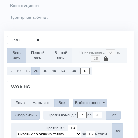
Коэффициенты
Турнирная таблица
На интервале с
по
Весь
Первый
Второй
матч
тайм
тайм
5
10
15
20
30
40
50
100
WOKING
Дома
На выезде
Все
Выбор сезонов
Выбор лиги
Против команд с
по
Все
Против ТОП-
Все
за
матчей