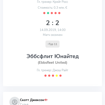
Гл. тренер: Крейг Росс
Стоимость: 0.3 млн. €
⬤
⬤
⬤
⬤
⬤
2 : 2
14.09.2019, 14:00
Матч окончен
Тур 11
Эббсфлит Юнайтед
(Ebbsfleet United)
Гл. тренер: Джош Райт
⬤
⬤
⬤
⬤
⬤
Скотт Джексон
Судья