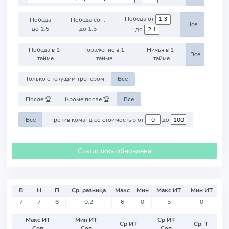
Победа от
Победа
Победа соп.
Все
до 1.5
до 1.5
до
Победа в 1-
Поражение в 1-
Ничья в 1-
Все
тайме
тайме
тайме
Только с текущим тренером
Все
После 🏆
Кроме после 🏆
Все
Все
Против команд со стоимостью от
до
Статистика обновлена
В
Н
П
Ср. разница
Макс
Мин
Макс ИТ
Мин ИТ
7
7
6
0.2
6
0
5
0
Макс ИТ
Мин ИТ
Ср ИТ
Ср ИТ
Ср. Т
Соп
Соп
Соп