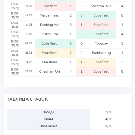
ENG6
Ebbsfleet
1
3
Weston-sup
4
21.03
(25/26)
ENG6
Maidenhead
2
3
Ebbsfleet
5
17.03
(25/26)
ENG6
Dorking Wa
3
1
Ebbsfleet
4
14.03
(25/26)
ENG6
Eastbourne
1
3
Ebbsfleet
4
10.03
(25/26)
ENG6
Ebbsfleet
3
0
Torquay
3
07.03
(25/26)
ENG6
Ebbsfleet
2
2
Farnboroug
4
28.02
(25/26)
ENG6
Horsham
1
1
Ebbsfleet
2
24.02
(25/26)
ENG6
Chesham Un
4
1
Ebbsfleet
5
21.02
(25/26)
ТАБЛИЦА СТАВОК
Победа
7/20
Ничья
4/20
Поражение
9/20