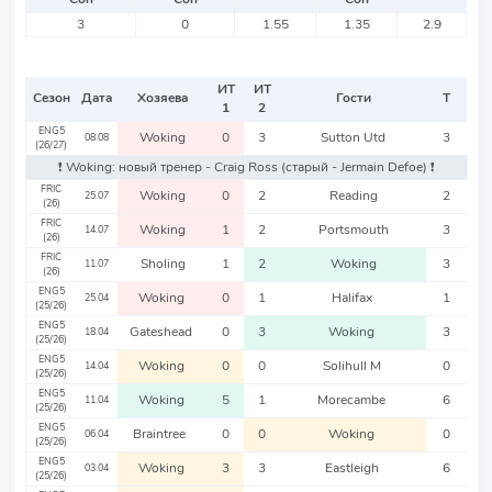
3
0
1.55
1.35
2.9
ИТ
ИТ
Сезон
Дата
Хозяева
Гости
Т
1
2
ENG5
Woking
0
3
Sutton Utd
3
08.08
(26/27)
❗️ Woking: новый тренер - Craig Ross
(старый - Jermain Defoe)
❗️
FRIC
Woking
0
2
Reading
2
25.07
(26)
FRIC
Woking
1
2
Portsmouth
3
14.07
(26)
FRIC
Sholing
1
2
Woking
3
11.07
(26)
ENG5
Woking
0
1
Halifax
1
25.04
(25/26)
ENG5
Gateshead
0
3
Woking
3
18.04
(25/26)
ENG5
Woking
0
0
Solihull M
0
14.04
(25/26)
ENG5
Woking
5
1
Morecambe
6
11.04
(25/26)
ENG5
Braintree
0
0
Woking
0
06.04
(25/26)
ENG5
Woking
3
3
Eastleigh
6
03.04
(25/26)