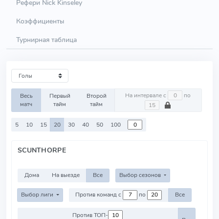
Рефери Nick Kinseley
Коэффициенты
Турнирная таблица
На интервале с
по
Весь
Первый
Второй
матч
тайм
тайм
5
10
15
20
30
40
50
100
SCUNTHORPE
Дома
На выезде
Все
Выбор сезонов
Выбор лиги
Против команд с
по
Все
Против ТОП-