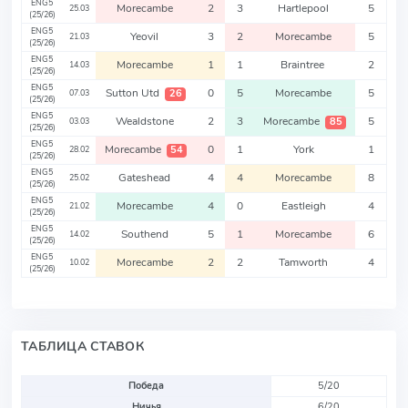
ENG5
Morecambe
2
3
Hartlepool
5
25.03
(25/26)
ENG5
Yeovil
3
2
Morecambe
5
21.03
(25/26)
ENG5
Morecambe
1
1
Braintree
2
14.03
(25/26)
ENG5
Sutton Utd
0
5
Morecambe
5
26
07.03
(25/26)
ENG5
Wealdstone
2
3
Morecambe
5
85
03.03
(25/26)
ENG5
Morecambe
0
1
York
1
54
28.02
(25/26)
ENG5
Gateshead
4
4
Morecambe
8
25.02
(25/26)
ENG5
Morecambe
4
0
Eastleigh
4
21.02
(25/26)
ENG5
Southend
5
1
Morecambe
6
14.02
(25/26)
ENG5
Morecambe
2
2
Tamworth
4
10.02
(25/26)
ТАБЛИЦА СТАВОК
Победа
5/20
Ничья
6/20