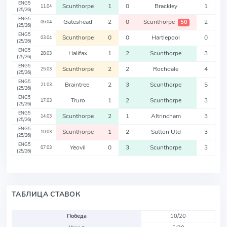
ENG5
Scunthorpe
1
0
Brackley
1
11.04
(25/26)
ENG5
Gateshead
2
0
Scunthorpe
2
50
06.04
(25/26)
ENG5
Scunthorpe
0
0
Hartlepool
0
03.04
(25/26)
ENG5
Halifax
1
2
Scunthorpe
3
28.03
(25/26)
ENG5
Scunthorpe
2
2
Rochdale
4
25.03
(25/26)
ENG5
Braintree
2
3
Scunthorpe
5
21.03
(25/26)
ENG5
Truro
1
2
Scunthorpe
3
17.03
(25/26)
ENG5
Scunthorpe
2
1
Altrincham
3
14.03
(25/26)
ENG5
Scunthorpe
1
2
Sutton Utd
3
10.03
(25/26)
ENG5
Yeovil
0
3
Scunthorpe
3
07.03
(25/26)
ТАБЛИЦА СТАВОК
Победа
10/20