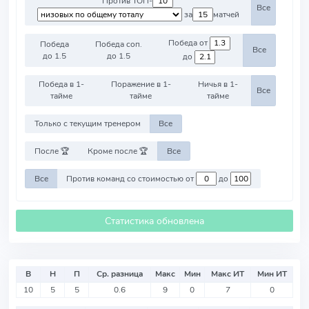
Против ТОП-
Все
за
матчей
Победа от
Победа
Победа соп.
Все
до 1.5
до 1.5
до
Победа в 1-
Поражение в 1-
Ничья в 1-
Все
тайме
тайме
тайме
Только с текущим тренером
Все
После 🏆
Кроме после 🏆
Все
Все
Против команд со стоимостью от
до
Статистика обновлена
В
Н
П
Ср. разница
Макс
Мин
Макс ИТ
Мин ИТ
10
5
5
0.6
9
0
7
0