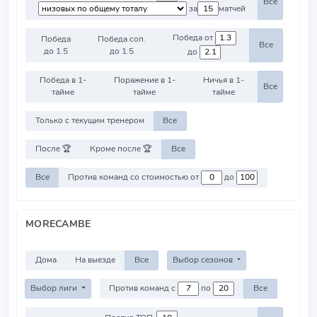
Все
за
матчей
Победа от
Победа
Победа соп.
Все
до 1.5
до 1.5
до
Победа в 1-
Поражение в 1-
Ничья в 1-
Все
тайме
тайме
тайме
Только с текущим тренером
Все
После 🏆
Кроме после 🏆
Все
Все
Против команд со стоимостью от
до
MORECAMBE
Дома
На выезде
Все
Выбор сезонов
Выбор лиги
Против команд с
по
Все