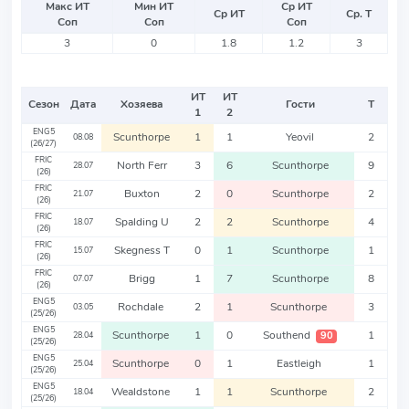
Макс ИТ
Мин ИТ
Ср ИТ
Ср ИТ
Ср. Т
Соп
Соп
Соп
3
0
1.8
1.2
3
ИТ
ИТ
Сезон
Дата
Хозяева
Гости
Т
1
2
ENG5
Scunthorpe
1
1
Yeovil
2
08.08
(26/27)
FRIC
North Ferr
3
6
Scunthorpe
9
28.07
(26)
FRIC
Buxton
2
0
Scunthorpe
2
21.07
(26)
FRIC
Spalding U
2
2
Scunthorpe
4
18.07
(26)
FRIC
Skegness T
0
1
Scunthorpe
1
15.07
(26)
FRIC
Brigg
1
7
Scunthorpe
8
07.07
(26)
ENG5
Rochdale
2
1
Scunthorpe
3
03.05
(25/26)
ENG5
Scunthorpe
1
0
Southend
1
90
28.04
(25/26)
ENG5
Scunthorpe
0
1
Eastleigh
1
25.04
(25/26)
ENG5
Wealdstone
1
1
Scunthorpe
2
18.04
(25/26)