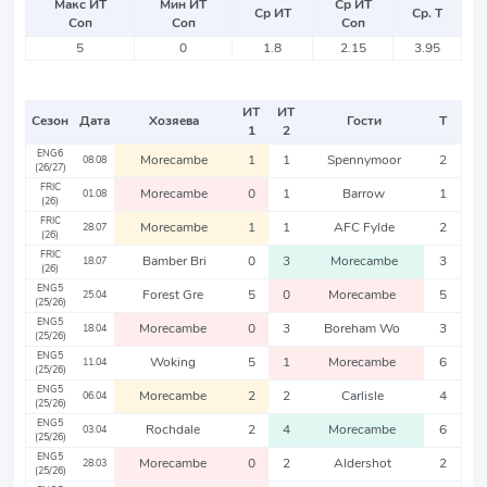
Макс ИТ
Мин ИТ
Ср ИТ
Ср ИТ
Ср. Т
Соп
Соп
Соп
5
0
1.8
2.15
3.95
ИТ
ИТ
Сезон
Дата
Хозяева
Гости
Т
1
2
ENG6
Morecambe
1
1
Spennymoor
2
08.08
(26/27)
FRIC
Morecambe
0
1
Barrow
1
01.08
(26)
FRIC
Morecambe
1
1
AFC Fylde
2
28.07
(26)
FRIC
Bamber Bri
0
3
Morecambe
3
18.07
(26)
ENG5
Forest Gre
5
0
Morecambe
5
25.04
(25/26)
ENG5
Morecambe
0
3
Boreham Wo
3
18.04
(25/26)
ENG5
Woking
5
1
Morecambe
6
11.04
(25/26)
ENG5
Morecambe
2
2
Carlisle
4
06.04
(25/26)
ENG5
Rochdale
2
4
Morecambe
6
03.04
(25/26)
ENG5
Morecambe
0
2
Aldershot
2
28.03
(25/26)